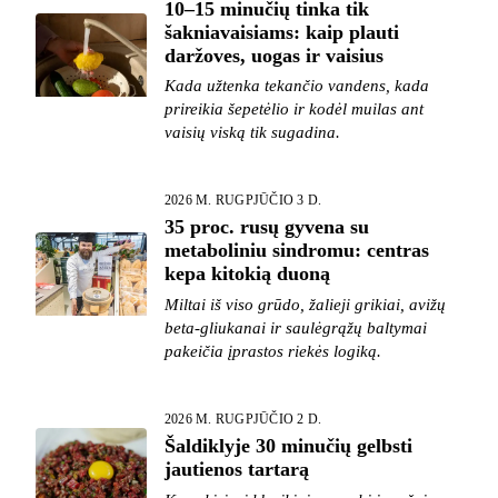
10–15 minučių tinka tik
šakniavaisiams: kaip plauti
daržoves, uogas ir vaisius
Kada užtenka tekančio vandens, kada
prireikia šepetėlio ir kodėl muilas ant
vaisių viską tik sugadina.
2026 M. RUGPJŪČIO 3 D.
35 proc. rusų gyvena su
metaboliniu sindromu: centras
kepa kitokią duoną
Miltai iš viso grūdo, žalieji grikiai, avižų
beta-gliukanai ir saulėgrąžų baltymai
pakeičia įprastos riekės logiką.
2026 M. RUGPJŪČIO 2 D.
Šaldiklyje 30 minučių gelbsti
jautienos tartarą