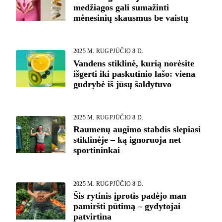
medžiagos gali sumažinti
mėnesinių skausmus be vaistų
2025 M. RUGPJŪČIO 8 D.
Vandens stiklinė, kurią norėsite
išgerti iki paskutinio lašo: viena
gudrybė iš jūsų šaldytuvo
2025 M. RUGPJŪČIO 8 D.
Raumenų augimo stabdis slepiasi
stiklinėje – ką ignoruoja net
sportininkai
2025 M. RUGPJŪČIO 8 D.
Šis rytinis įprotis padėjo man
pamiršti pūtimą – gydytojai
patvirtina