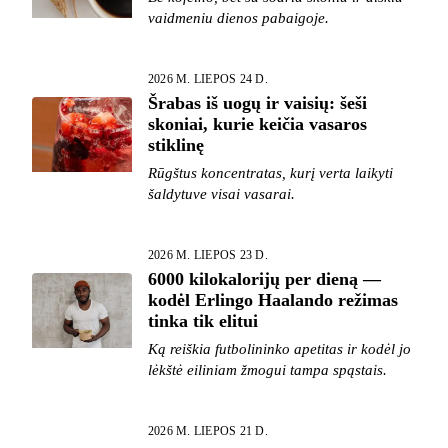
vaidmeniu dienos pabaigoje.
2026 M. LIEPOS 24 D.
Šrabas iš uogų ir vaisių: šeši
skoniai, kurie keičia vasaros
stiklinę
Rūgštus koncentratas, kurį verta laikyti
šaldytuve visai vasarai.
2026 M. LIEPOS 23 D.
6000 kilokalorijų per dieną —
kodėl Erlingo Haalando režimas
tinka tik elitui
Ką reiškia futbolininko apetitas ir kodėl jo
lėkštė eiliniam žmogui tampa spąstais.
2026 M. LIEPOS 21 D.