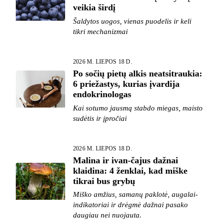
veikia širdį
Šaldytos uogos, vienas puodelis ir keli
tikri mechanizmai
2026 M. LIEPOS 18 D.
Po sočių pietų alkis neatsitraukia:
6 priežastys, kurias įvardija
endokrinologas
Kai sotumo jausmą stabdo miegas, maisto
sudėtis ir įpročiai
2026 M. LIEPOS 18 D.
Malina ir ivan-čajus dažnai
klaidina: 4 ženklai, kad miške
tikrai bus grybų
Miško amžius, samanų paklotė, augalai-
indikatoriai ir drėgmė dažnai pasako
daugiau nei nuojauta.