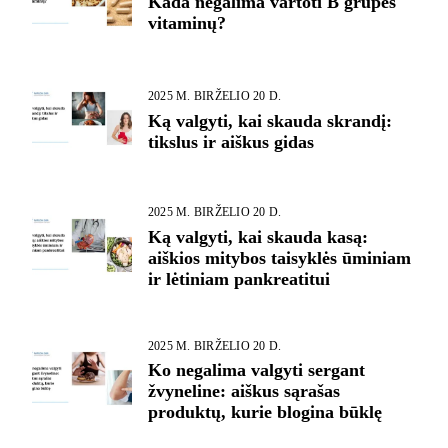
Kada negalima vartoti B grupės
vitaminų?
2025 M. BIRŽELIO 20 D.
Ką valgyti, kai skauda skrandį:
tikslus ir aiškus gidas
2025 M. BIRŽELIO 20 D.
Ką valgyti, kai skauda kasą:
aiškios mitybos taisyklės ūminiam
ir lėtiniam pankreatitui
2025 M. BIRŽELIO 20 D.
Ko negalima valgyti sergant
žvyneline: aiškus sąrašas
produktų, kurie blogina būklę