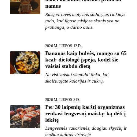
namus
Rusų virtuvės motyvais sudarytas rinkinys
rodo, kad ilgose misijose skonis yra ne
prabanga, o darbo dalis.
2026 M. LIEPOS 12 D.
Bananas kaip bulvės, mango su 65
kcal: dietologė įspėja, kodėl šie
vaisiai stabdo dietą
Ne visi vaisiai vienodai tinka, kai
skaičiuojate kalorijas ir cukrų.
2026 M. LIEPOS 8 D.
Per 30 laipsnių karštį organizmas
renkasi lengvesnį maistą: ką dėti į
lėkštę
Lengvesnės vakarienės, daugiau skysčių ir
mažiau kaitros virtuvėje