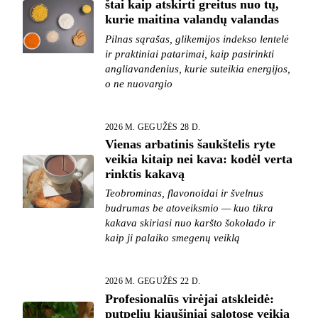
štai kaip atskirti greitus nuo tų,
kurie maitina valandų valandas
Pilnas sąrašas, glikemijos indekso lentelė
ir praktiniai patarimai, kaip pasirinkti
angliavandenius, kurie suteikia energijos,
o ne nuovargio
2026 M. GEGUŽĖS 28 D.
Vienas arbatinis šaukštelis ryte
veikia kitaip nei kava: kodėl verta
rinktis kakavą
Teobrominas, flavonoidai ir švelnus
budrumas be atoveiksmio — kuo tikra
kakava skiriasi nuo karšto šokolado ir
kaip ji palaiko smegenų veiklą
2026 M. GEGUŽĖS 22 D.
Profesionalūs virėjai atskleidė:
putpelių kiaušiniai salotose veikia