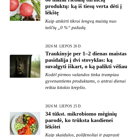
produktų: ką iš tiesų verta dėti į
lėkštę
Kaip atskirti tikrai lengvą maistą nuo
tuščių „0 %“ pažadų
2026 M. LIEPOS 26 D.
Traukinyje per 1–2 dienas maistas
pasidalija į dvi stovyklas: ką
suvalgyti iškart, o ką palikti vėliau
Kodėl pirmos valandos tinka trumpiau
gyvenantiems produktams, o antrai dienai
reikia kitokio krepšio.
2026 M. LIEPOS 25 D.
34 tūkst. mikrobiomo mėginių
parodė, ko trūksta kasdienei
lėkštei
Kaip skaidulos, polifenoliai ir paprasti