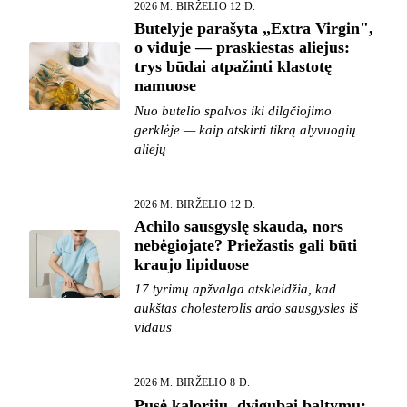
2026 M. BIRŽELIO 12 D.
Butelyje parašyta „Extra Virgin",
o viduje — praskiestas aliejus:
trys būdai atpažinti klastotę
namuose
Nuo butelio spalvos iki dilgčiojimo
gerklėje — kaip atskirti tikrą alyvuogių
aliejų
2026 M. BIRŽELIO 12 D.
Achilo sausgyslę skauda, nors
nebėgiojate? Priežastis gali būti
kraujo lipiduose
17 tyrimų apžvalga atskleidžia, kad
aukštas cholesterolis ardo sausgysles iš
vidaus
2026 M. BIRŽELIO 8 D.
Pusė kalorijų, dvigubai baltymų: