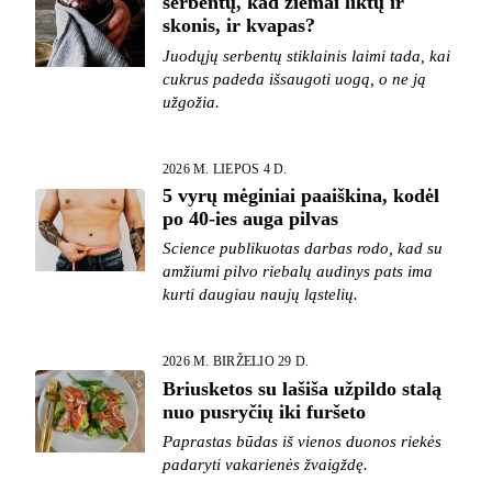
serbentų, kad žiemai liktų ir
skonis, ir kvapas?
Juodųjų serbentų stiklainis laimi tada, kai
cukrus padeda išsaugoti uogą, o ne ją
užgožia.
2026 M. LIEPOS 4 D.
5 vyrų mėginiai paaiškina, kodėl
po 40-ies auga pilvas
Science publikuotas darbas rodo, kad su
amžiumi pilvo riebalų audinys pats ima
kurti daugiau naujų ląstelių.
2026 M. BIRŽELIO 29 D.
Briusketos su lašiša užpildo stalą
nuo pusryčių iki furšeto
Paprastas būdas iš vienos duonos riekės
padaryti vakarienės žvaigždę.