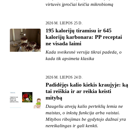
virtuvės įpročiai keičia mikrobiomą
2026 M. LIEPOS 25 D.
195 kalorijų tiramisu ir 645
kalorijų karbonara: PP receptai
ne visada laimi
Kada sveikesnė versija tikrai padeda, o
kada tik apsimeta klasika
2026 M. LIEPOS 24 D.
Padidėjęs kalio kiekis kraujyje: ką
tai reiškia ir ar reikia keisti
mitybą
Daugeliu atvejų kalio perteklių lemia ne
maistas, o inkstų funkcija arba vaistai.
Mitybos ribojimas be gydytojo dažnai yra
nereikalingas ir gali kenkti.