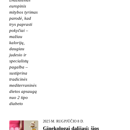
europinis
mitybos tyrimas
parodė, kad
trys paprasti
pokyčiai –
mažiau
kalorijų,
daugiau
judesio ir
specialistų
pagalba –
sustiprina
tradicinės
mediterraninės
dietos apsaugą
nuo 2 tipo
diabeto
2025 M. RUGPJŪČIO 8 D.
Ginekologai dalijasi: šios