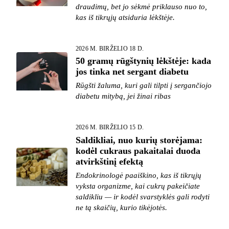
draudimų, bet jo sėkmė priklauso nuo to,
kas iš tikrųjų atsiduria lėkštėje.
2026 M. BIRŽELIO 18 D.
50 gramų rūgštynių lėkštėje: kada
jos tinka net sergant diabetu
Rūgšti žaluma, kuri gali tilpti į sergančiojo
diabetu mitybą, jei žinai ribas
2026 M. BIRŽELIO 15 D.
Saldikliai, nuo kurių storėjama:
kodėl cukraus pakaitalai duoda
atvirkštinį efektą
Endokrinologė paaiškino, kas iš tikrųjų
vyksta organizme, kai cukrų pakeičiate
saldikliu — ir kodėl svarstyklės gali rodyti
ne tą skaičių, kurio tikėjotės.