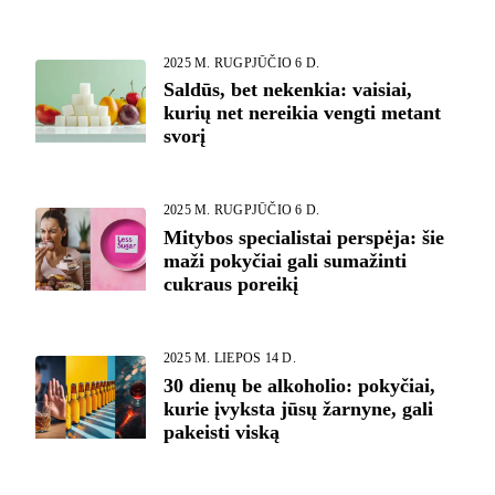
2025 M. RUGPJŪČIO 6 D.
Saldūs, bet nekenkia: vaisiai,
kurių net nereikia vengti metant
svorį
2025 M. RUGPJŪČIO 6 D.
Mitybos specialistai perspėja: šie
maži pokyčiai gali sumažinti
cukraus poreikį
2025 M. LIEPOS 14 D.
30 dienų be alkoholio: pokyčiai,
kurie įvyksta jūsų žarnyne, gali
pakeisti viską