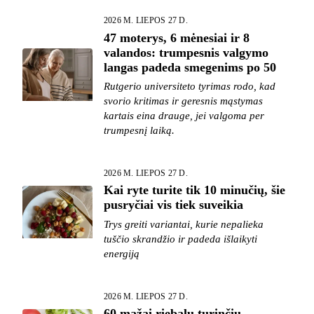
2026 M. LIEPOS 27 D.
47 moterys, 6 mėnesiai ir 8
valandos: trumpesnis valgymo
langas padeda smegenims po 50
Rutgerio universiteto tyrimas rodo, kad
svorio kritimas ir geresnis mąstymas
kartais eina drauge, jei valgoma per
trumpesnį laiką.
2026 M. LIEPOS 27 D.
Kai ryte turite tik 10 minučių, šie
pusryčiai vis tiek suveikia
Trys greiti variantai, kurie nepalieka
tuščio skrandžio ir padeda išlaikyti
energiją
2026 M. LIEPOS 27 D.
60 mažai riebalų turinčių