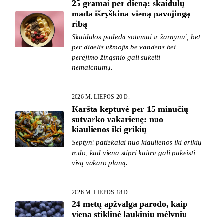
25 gramai per dieną: skaidulų
mada išryškina vieną pavojingą
ribą
Skaidulos padeda sotumui ir žarnynui, bet
per didelis užmojis be vandens bei
perėjimo žingsnio gali sukelti
nemalonumų.
2026 M. LIEPOS 20 D.
Karšta keptuvė per 15 minučių
sutvarko vakarienę: nuo
kiaulienos iki grikių
Septyni patiekalai nuo kiaulienos iki grikių
rodo, kad viena stipri kaitra gali pakeisti
visą vakaro planą.
2026 M. LIEPOS 18 D.
24 metų apžvalga parodo, kaip
viena stiklinė laukinių mėlynių