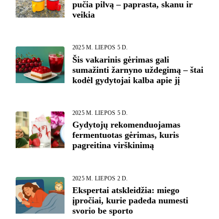
pučia pilvą – paprasta, skanu ir
veikia
2025 M. LIEPOS 5 D.
Šis vakarinis gėrimas gali
sumažinti žarnyno uždegimą – štai
kodėl gydytojai kalba apie jį
2025 M. LIEPOS 5 D.
Gydytojų rekomenduojamas
fermentuotas gėrimas, kuris
pagreitina virškinimą
2025 M. LIEPOS 2 D.
Ekspertai atskleidžia: miego
įpročiai, kurie padeda numesti
svorio be sporto