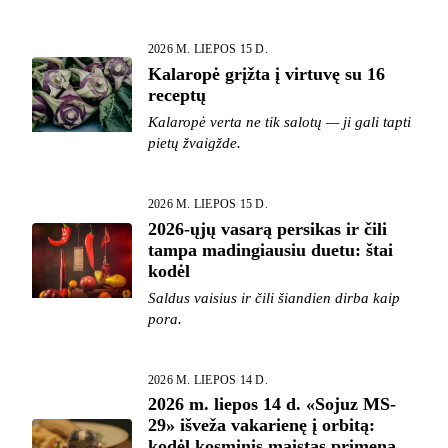
2026 M. LIEPOS 15 D.
Kalaropė grįžta į virtuvę su 16
receptų
Kalaropė verta ne tik salotų — ji gali tapti
pietų žvaigžde.
2026 M. LIEPOS 15 D.
2026-ųjų vasarą persikas ir čili
tampa madingiausiu duetu: štai
kodėl
Saldus vaisius ir čili šiandien dirba kaip
pora.
2026 M. LIEPOS 14 D.
2026 m. liepos 14 d. «Sojuz MS-
29» išveža vakarienę į orbitą:
kodėl kosminis maistas primena