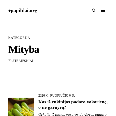
papildai
.
org
◆
KATEGORIJA
Mityba
79 STRAIPSNIAI
2026 M. RUGPJŪČIO 6 D.
Kas iš cukinijos padaro vakarienę,
o ne garnyrą?
Orkaitė iš pigios vasaros daržovės padaro