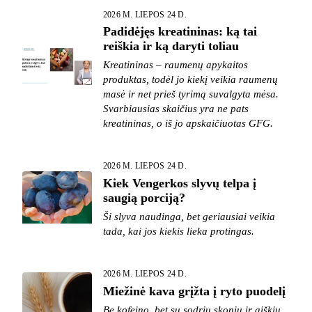
2026 M. LIEPOS 24 D.
Padidėjęs kreatininas: ką tai
reiškia ir ką daryti toliau
Kreatininas – raumenų apykaitos
produktas, todėl jo kiekį veikia raumenų
masė ir net prieš tyrimą suvalgyta mėsa.
Svarbiausias skaičius yra ne pats
kreatininas, o iš jo apskaičiuotas GFG.
2026 M. LIEPOS 24 D.
Kiek Vengerkos slyvų telpa į
saugią porciją?
Ši slyva naudinga, bet geriausiai veikia
tada, kai jos kiekis lieka protingas.
2026 M. LIEPOS 24 D.
Miežinė kava grįžta į ryto puodelį
Be kofeino, bet su sodriu skoniu ir aiškiu