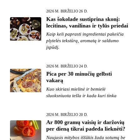
2026 M. BIRŽELIO 26 D.
Kas šokolade sustiprina skonį:
lecitinas, vanilinas ir tylūs priedai
Kaip keli paprasti ingredientai pakeičia
plytelės tekstūrą, aromatą ir saldumo
įspūdį.
2026 M. BIRŽELIO 24 D.
Pica per 30 minučių gelbsti
vakarą
Kuo skiriasi mielinė ir bemielė
sluoksniuota tešla ir kada kuri tinka
2026 M. BIRŽELIO 20 D.
Ar 800 gramų vaisių ir daržovių
per dieną tikrai padeda lieknėti?
Naujasis mitybos iššūkis žada sotumą be