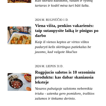
Kuo skiriasi klasikinis, vasabi ir vyšnių
tartaras ir kodėl mėsa turi būti šalta.
2026 M. RUGPJŪČIO 1 D.
Viena višta, penkios vakarienės:
taip sutaupysite laiką ir pinigus po
darbo
Kaip iš vienos keptos ar virtos vištos
padaryti kelis skirtingus patiekalus be
jausmo, kad valgote likučius
2026 M. LIEPOS 31 D.
Rugpjucio salotos is 10 sezoniniu
produktu: kas dabar skaniausia
leksteje
Vasaros pabaigoje salotoms nebereikia
triuku - uztenka gero pomidoro, traškios
zalumos ir tinkamo derinio.