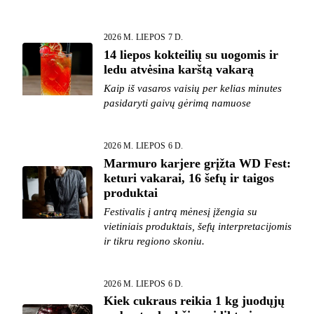
2026 M. LIEPOS 7 D.
14 liepos kokteilių su uogomis ir
ledu atvėsina karštą vakarą
Kaip iš vasaros vaisių per kelias minutes
pasidaryti gaivų gėrimą namuose
2026 M. LIEPOS 6 D.
Marmuro karjere grįžta WD Fest:
keturi vakarai, 16 šefų ir taigos
produktai
Festivalis į antrą mėnesį įžengia su
vietiniais produktais, šefų interpretacijomis
ir tikru regiono skoniu.
2026 M. LIEPOS 6 D.
Kiek cukraus reikia 1 kg juodųjų