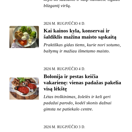
blizgantį viršų.
2026 M. RUGPJŪČIO 4 D.
Kai kainos kyla, konservai ir
šaldiklis mažina maisto sąskaitą
Praktiškas gidas tiems, kurie nori sotumo,
baltymų ir mažiau išmetamo maisto.
2026 M. RUGPJŪČIO 4 D.
Bolonija ir pestas keičia
vakarienę: vienas padažas pakelia
visą lėkštę
Lėtas troškinimas, žolelės ir keli geri
padažai parodo, kodėl skonis dažnai
gimsta ne patiekalo centre.
2026 M. RUGPJŪČIO 3 D.