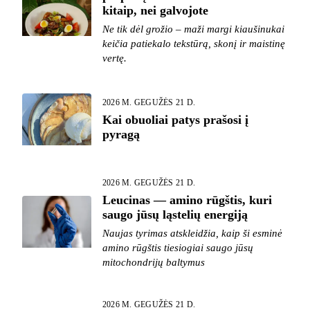
kitaip, nei galvojote
Ne tik dėl grožio – maži margi kiaušinukai
keičia patiekalo tekstūrą, skonį ir maistinę
vertę.
2026 M. GEGUŽĖS 21 D.
Kai obuoliai patys prašosi į
pyragą
2026 M. GEGUŽĖS 21 D.
Leucinas — amino rūgštis, kuri
saugo jūsų ląstelių energiją
Naujas tyrimas atskleidžia, kaip ši esminė
amino rūgštis tiesiogiai saugo jūsų
mitochondrijų baltymus
2026 M. GEGUŽĖS 21 D.