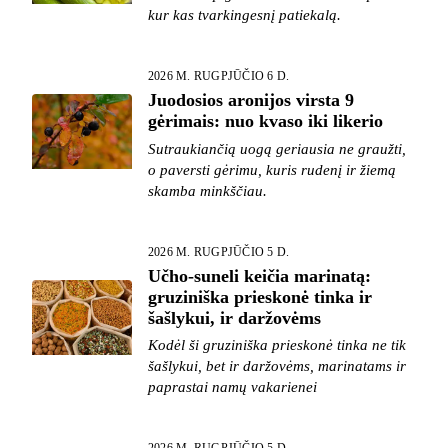
kur kas tvarkingesnį patiekalą.
2026 M. RUGPJŪČIO 6 D.
Juodosios aronijos virsta 9
gėrimais: nuo kvaso iki likerio
Sutraukiančią uogą geriausia ne graužti,
o paversti gėrimu, kuris rudenį ir žiemą
skamba minkščiau.
2026 M. RUGPJŪČIO 5 D.
Učho-suneli keičia marinatą:
gruziniška prieskonė tinka ir
šašlykui, ir daržovėms
Kodėl ši gruziniška prieskonė tinka ne tik
šašlykui, bet ir daržovėms, marinatams ir
paprastai namų vakarienei