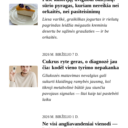
sūrio pyragas, kuriam nereikia nei
orkaitės, nei pasiteisinimų
Liesa varškė, graikiškas jogurtas ir riešutų
pagrindas leidžia mėgautis kreminiu
desertu be sąžinės graužaties — ir be
orkaitės.
2026 M. BIRŽELIO 7 D.
Cukrus ryte geras, o diagnozė jau
čia: kodėl vieno tyrimo nepakanka
Gliukozės matavimas nevalgius gali
sukurti klaidingą ramybės jausmą, kol
tikroji metabolinė būklė jau siunčia
pavojaus signalus — štai kaip tai pastebėti
laiku
2026 M. BIRŽELIO 1 D.
Ne visi angliavandeniai vienodi —