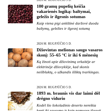
2026 M. RUGPJŪČIO 5 D.
100 gramų pupelių keičia
vakarienės logiką: baltymai,
geležis ir ilgesnis sotumas
Kaip viena pigi ankštinė daržovė duoda
baltymų, geležies ir ilgesnį sotumą
2026 M. RUGPJŪČIO 5 D.
Džiovintas melionas saugo vasaros
skonį: 55–65 °C ir iki 6 mėnesių
Ką žinoti apie džiovinimą orkaitėje ar
elektrinėje džiovyklėje, kad skonis
neišbluktų, o užkandis išliktų tvarkingas.
2026 M. RUGPJŪČIO 5 D.
1893 m. braunis vis dar laimi dėl
drėgno vidurio
Kodėl šio šokoladinio deserto nereikia
kepti iki sausumo ir kaip namuose išgauti