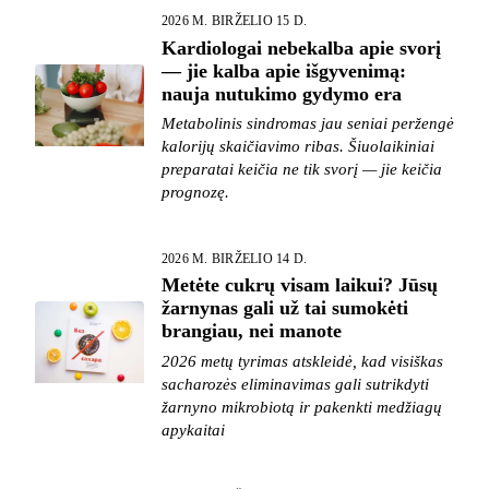
2026 M. BIRŽELIO 15 D.
Kardiologai nebekalba apie svorį
— jie kalba apie išgyvenimą:
nauja nutukimo gydymo era
Metabolinis sindromas jau seniai peržengė
kalorijų skaičiavimo ribas. Šiuolaikiniai
preparatai keičia ne tik svorį — jie keičia
prognozę.
2026 M. BIRŽELIO 14 D.
Metėte cukrų visam laikui? Jūsų
žarnynas gali už tai sumokėti
brangiau, nei manote
2026 metų tyrimas atskleidė, kad visiškas
sacharozės eliminavimas gali sutrikdyti
žarnyno mikrobiotą ir pakenkti medžiagų
apykaitai