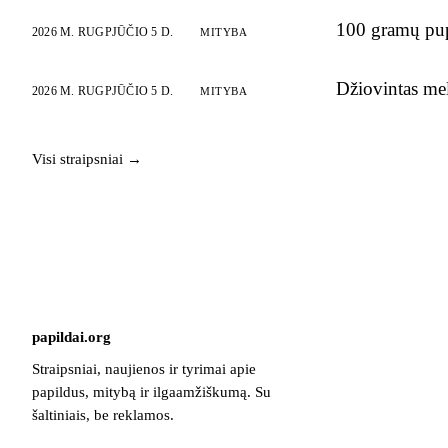
100 gramų pupe
2026 M. RUGPJŪČIO 5 D.
MITYBA
Džiovintas mel
2026 M. RUGPJŪČIO 5 D.
MITYBA
Visi straipsniai →
papildai
.
org
Straipsniai, naujienos ir tyrimai apie
papildus, mitybą ir ilgaamžiškumą. Su
šaltiniais, be reklamos.