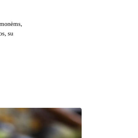
 žmonėms,
os, su