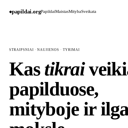
papildai
.
org
Papildai
Maistas
Mityba
Sveikata
◆
STRAIPSNIAI · NAUJIENOS · TYRIMAI
Kas
tikrai
veiki
papilduose,
mityboje ir il