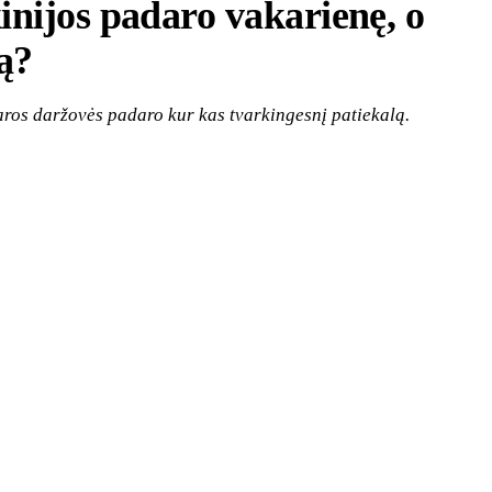
inijos padaro vakarienę, o
ą?
aros daržovės padaro kur kas tvarkingesnį patiekalą.