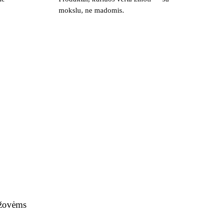
mokslu, ne madomis.
aržovėms