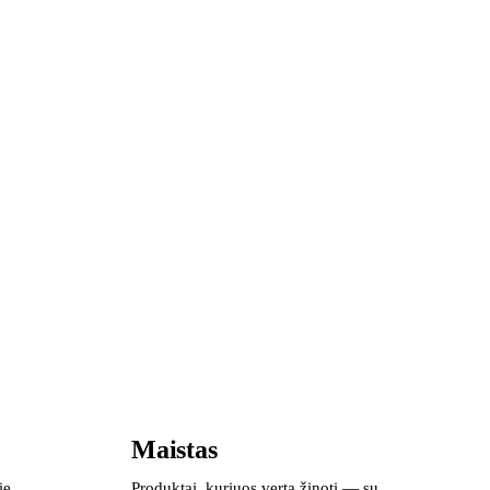
Maistas
ie
Produktai, kuriuos verta žinoti — su