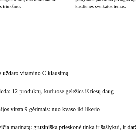
os triukšmo.
kasdienes sveikatos temas.
s uždaro vitamino C klausimą
eda: 12 produktų, kuriuose geležies iš tiesų daug
ijos virsta 9 gėrimais: nuo kvaso iki likerio
ičia marinatą: gruziniška prieskonė tinka ir šašlykui, ir d