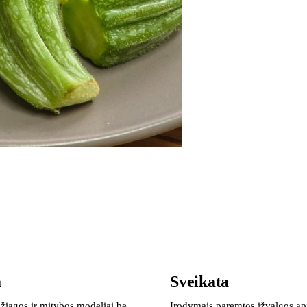
a
Sveikata
žiagos ir mitybos modeliai be
Įrodymais paremtos įžvalgos ap