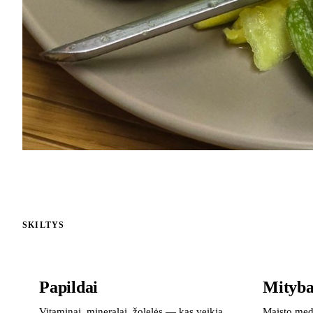
SKILTYS
Papildai
Mityb
Vitaminai, mineralai, žolelės — kas veikia,
Maisto med