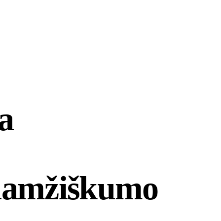
a
gaamžiškumo