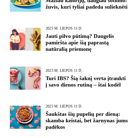
Mažiau kalorijų, daugiau sotumo:
žuvis, kuri tyliai padeda sulieknėti
2025 M. LIEPOS 11 D.
Jauti pilvo pūtimą? Daugelis
pamiršta apie šią paprastą
natūralią priemonę
2025 M. LIEPOS 11 D.
Turi IBS? Šią šaknį verta įtraukti
į savo dienos rutiną – štai kodėl
2025 M. LIEPOS 11 D.
Šaukštas šių pupelių per dieną:
skamba keistai, bet žarnynas jums
padėkos