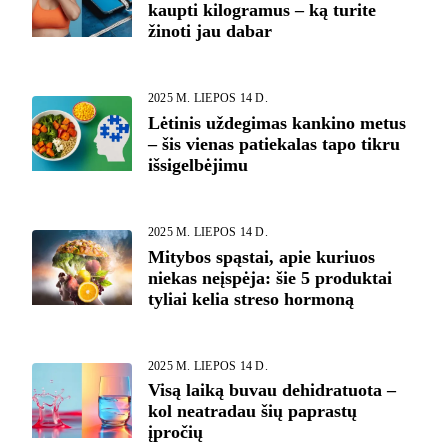
kaupti kilogramus – ką turite
žinoti jau dabar
2025 M. LIEPOS 14 D.
Lėtinis uždegimas kankino metus
– šis vienas patiekalas tapo tikru
išsigelbėjimu
2025 M. LIEPOS 14 D.
Mitybos spąstai, apie kuriuos
niekas neįspėja: šie 5 produktai
tyliai kelia streso hormoną
2025 M. LIEPOS 14 D.
Visą laiką buvau dehidratuota –
kol neatradau šių paprastų
įpročių