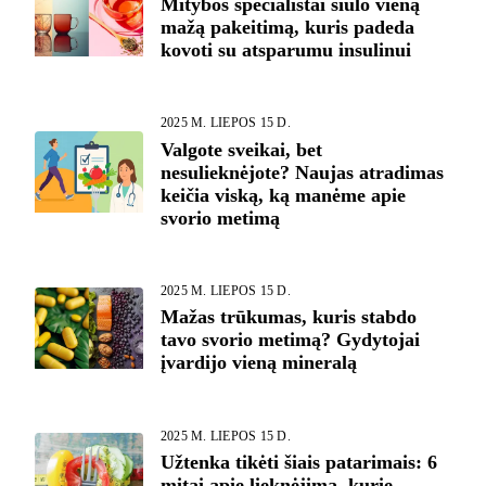
Mitybos specialistai siūlo vieną
mažą pakeitimą, kuris padeda
kovoti su atsparumu insulinui
2025 M. LIEPOS 15 D.
Valgote sveikai, bet
nesulieknėjote? Naujas atradimas
keičia viską, ką manėme apie
svorio metimą
2025 M. LIEPOS 15 D.
Mažas trūkumas, kuris stabdo
tavo svorio metimą? Gydytojai
įvardijo vieną mineralą
2025 M. LIEPOS 15 D.
Užtenka tikėti šiais patarimais: 6
mitai apie lieknėjimą, kurie