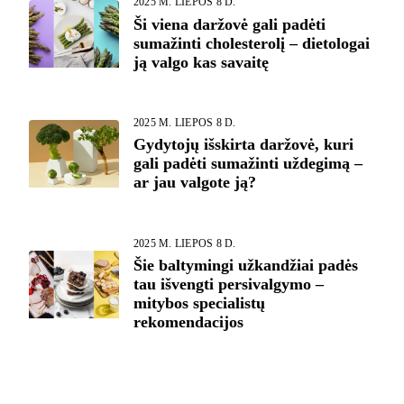
2025 M. LIEPOS 8 D.
Ši viena daržovė gali padėti
sumažinti cholesterolį – dietologai
ją valgo kas savaitę
2025 M. LIEPOS 8 D.
Gydytojų išskirta daržovė, kuri
gali padėti sumažinti uždegimą –
ar jau valgote ją?
2025 M. LIEPOS 8 D.
Šie baltymingi užkandžiai padės
tau išvengti persivalgymo –
mitybos specialistų
rekomendacijos