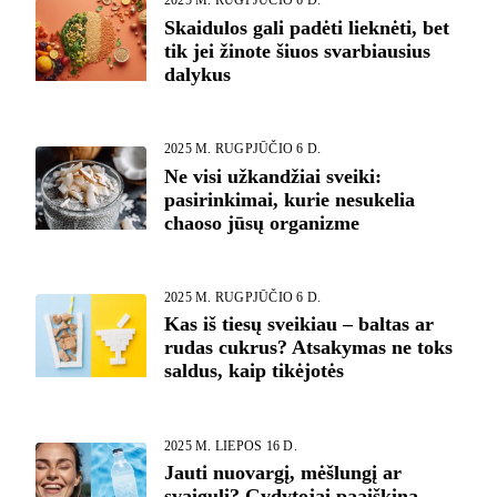
2025 M. RUGPJŪČIO 6 D.
Skaidulos gali padėti lieknėti, bet
tik jei žinote šiuos svarbiausius
dalykus
2025 M. RUGPJŪČIO 6 D.
Ne visi užkandžiai sveiki:
pasirinkimai, kurie nesukelia
chaoso jūsų organizme
2025 M. RUGPJŪČIO 6 D.
Kas iš tiesų sveikiau – baltas ar
rudas cukrus? Atsakymas ne toks
saldus, kaip tikėjotės
2025 M. LIEPOS 16 D.
Jauti nuovargį, mėšlungį ar
svaigulį? Gydytojai paaiškina,