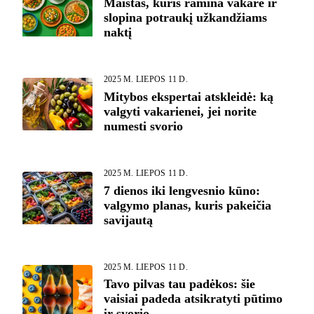
Maistas, kuris ramina vakare ir
slopina potraukį užkandžiams
naktį
2025 M. LIEPOS 11 D.
Mitybos ekspertai atskleidė: ką
valgyti vakarienei, jei norite
numesti svorio
2025 M. LIEPOS 11 D.
7 dienos iki lengvesnio kūno:
valgymo planas, kuris pakeičia
savijautą
2025 M. LIEPOS 11 D.
Tavo pilvas tau padėkos: šie
vaisiai padeda atsikratyti pūtimo
ir svorio