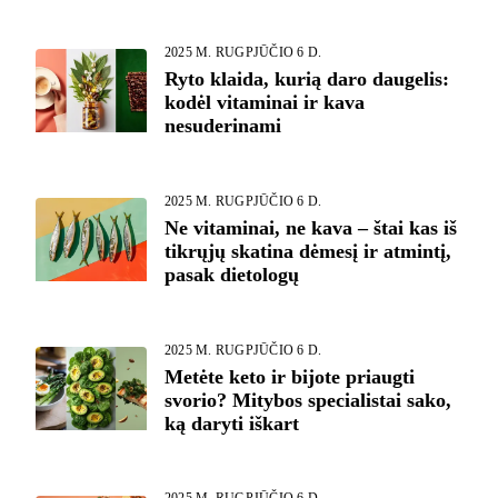
2025 M. RUGPJŪČIO 6 D.
Ryto klaida, kurią daro daugelis:
kodėl vitaminai ir kava
nesuderinami
2025 M. RUGPJŪČIO 6 D.
Ne vitaminai, ne kava – štai kas iš
tikrųjų skatina dėmesį ir atmintį,
pasak dietologų
2025 M. RUGPJŪČIO 6 D.
Metėte keto ir bijote priaugti
svorio? Mitybos specialistai sako,
ką daryti iškart