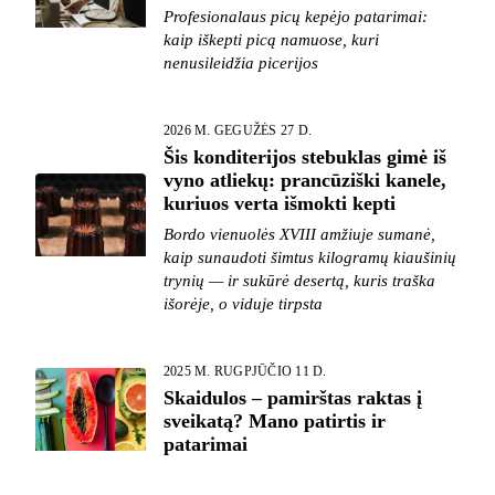
Profesionalaus picų kepėjo patarimai:
kaip iškepti picą namuose, kuri
nenusileidžia picerijos
2026 M. GEGUŽĖS 27 D.
Šis konditerijos stebuklas gimė iš
vyno atliekų: prancūziški kanele,
kuriuos verta išmokti kepti
Bordo vienuolės XVIII amžiuje sumanė,
kaip sunaudoti šimtus kilogramų kiaušinių
trynių — ir sukūrė desertą, kuris traška
išorėje, o viduje tirpsta
2025 M. RUGPJŪČIO 11 D.
Skaidulos – pamirštas raktas į
sveikatą? Mano patirtis ir
patarimai