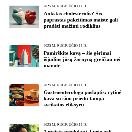
2025 M. RUGPJŪČIO 11 D.
Aukštas cholesterolis? Šis
paprastas pakeitimas maiste gali
pradėti mažinti rodiklius
2025 M. RUGPJŪČIO 11 D.
Pamirškite kavą – šie gėrimai
išjudins jūsų žarnyną greičiau nei
manote
2025 M. RUGPJŪČIO 11 D.
Gastroenterologo paslaptis: rytinė
kava su šiuo priedu tampa
sveikatos eliksyru
2025 M. RUGPJŪČIO 11 D.
7 maisto produktai, kurie gali