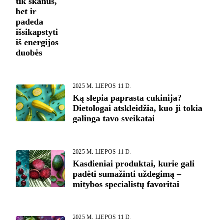
tik skanūs,
bet ir
padeda
išsikapstyti
iš energijos
duobės
2025 M. LIEPOS 11 D.
Ką slepia paprasta cukinija?
Dietologai atskleidžia, kuo ji tokia
galinga tavo sveikatai
2025 M. LIEPOS 11 D.
Kasdieniai produktai, kurie gali
padėti sumažinti uždegimą –
mitybos specialistų favoritai
2025 M. LIEPOS 11 D.