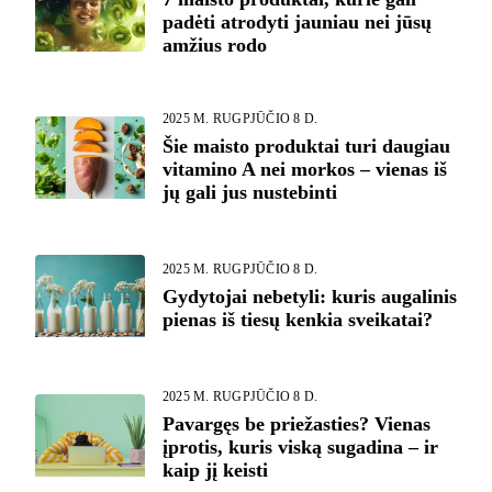
padėti atrodyti jauniau nei jūsų
amžius rodo
2025 M. RUGPJŪČIO 8 D.
Šie maisto produktai turi daugiau
vitamino A nei morkos – vienas iš
jų gali jus nustebinti
2025 M. RUGPJŪČIO 8 D.
Gydytojai nebetyli: kuris augalinis
pienas iš tiesų kenkia sveikatai?
2025 M. RUGPJŪČIO 8 D.
Pavargęs be priežasties? Vienas
įprotis, kuris viską sugadina – ir
kaip jį keisti