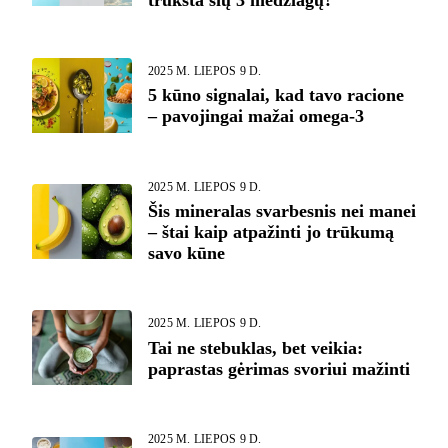
trūksta šių 3 medžiagų?
2025 M. LIEPOS 9 D.
5 kūno signalai, kad tavo racione
– pavojingai mažai omega-3
2025 M. LIEPOS 9 D.
Šis mineralas svarbesnis nei manei
– štai kaip atpažinti jo trūkumą
savo kūne
2025 M. LIEPOS 9 D.
Tai ne stebuklas, bet veikia:
paprastas gėrimas svoriui mažinti
2025 M. LIEPOS 9 D.