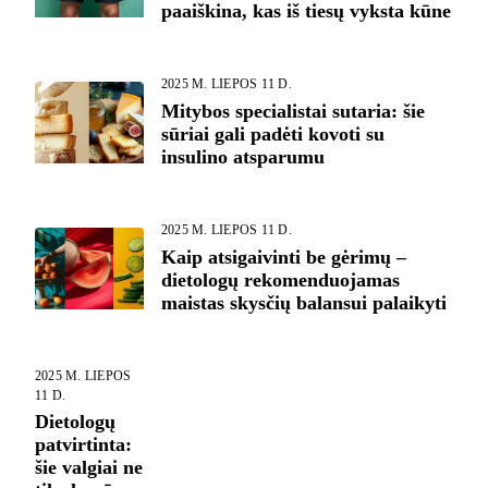
paaiškina, kas iš tiesų vyksta kūne
2025 M. LIEPOS 11 D.
Mitybos specialistai sutaria: šie
sūriai gali padėti kovoti su
insulino atsparumu
2025 M. LIEPOS 11 D.
Kaip atsigaivinti be gėrimų –
dietologų rekomenduojamas
maistas skysčių balansui palaikyti
2025 M. LIEPOS
11 D.
Dietologų
patvirtinta:
šie valgiai ne