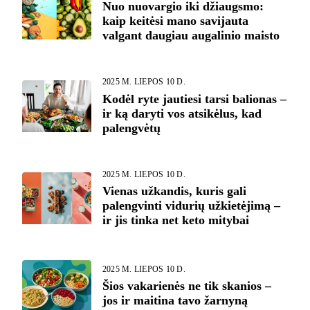
Nuo nuovargio iki džiaugsmo:
kaip keitėsi mano savijauta
valgant daugiau augalinio maisto
2025 M. LIEPOS 10 D.
Kodėl ryte jautiesi tarsi balionas –
ir ką daryti vos atsikėlus, kad
palengvėtų
2025 M. LIEPOS 10 D.
Vienas užkandis, kuris gali
palengvinti vidurių užkietėjimą –
ir jis tinka net keto mitybai
2025 M. LIEPOS 10 D.
Šios vakarienės ne tik skanios –
jos ir maitina tavo žarnyną