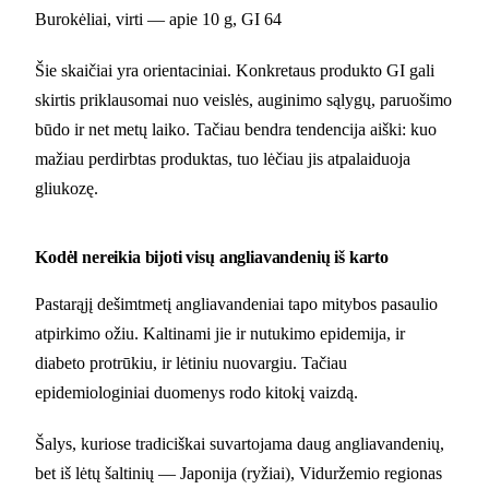
Burokėliai, virti — apie 10 g, GI 64
Šie skaičiai yra orientaciniai. Konkretaus produkto GI gali
skirtis priklausomai nuo veislės, auginimo sąlygų, paruošimo
būdo ir net metų laiko. Tačiau bendra tendencija aiški: kuo
mažiau perdirbtas produktas, tuo lėčiau jis atpalaiduoja
gliukozę.
Kodėl nereikia bijoti visų angliavandenių iš karto
Pastarąjį dešimtmetį angliavandeniai tapo mitybos pasaulio
atpirkimo ožiu. Kaltinami jie ir nutukimo epidemija, ir
diabeto protrūkiu, ir lėtiniu nuovargiu. Tačiau
epidemiologiniai duomenys rodo kitokį vaizdą.
Šalys, kuriose tradiciškai suvartojama daug angliavandenių,
bet iš lėtų šaltinių — Japonija (ryžiai), Viduržemio regionas