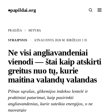
papildai
.
org
◆
PRADŽIA
/
MITYBA
STRAIPSNIS
·
ATNAUJINTA 2026 M. BIRŽELIO 1 D.
Ne visi angliavandeniai
vienodi — štai kaip atskirti
greitus nuo tų, kurie
maitina valandų valandas
Pilnas sąrašas, glikemijos indekso lentelė ir
praktiniai patarimai, kaip pasirinkti
angliavandenius, kurie suteikia energijos, o ne
nuovargio