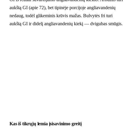
aukštą GI (apie 72), bet tipinėje porcijoje angliavandenių
nedaug, todėl glikeminis krūvis mažas. Bulvytės fri turi
aukštą GI ir didelį angliavandenių kiekį — dvigubas smūgis.
Kas iš tikrųjų lemia įsisavinimo greitį