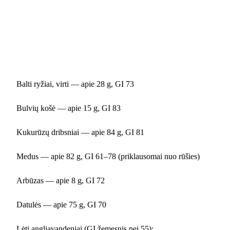
Balti ryžiai, virti — apie 28 g, GI 73
Bulvių košė — apie 15 g, GI 83
Kukurūzų dribsniai — apie 84 g, GI 81
Medus — apie 82 g, GI 61–78 (priklausomai nuo rūšies)
Arbūzas — apie 8 g, GI 72
Datulės — apie 75 g, GI 70
Lėti angliavandeniai (GI žemesnis nei 55):