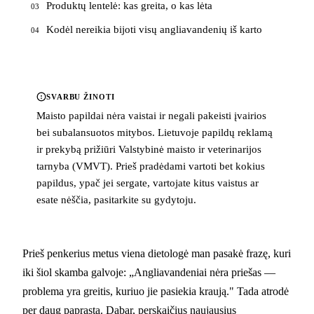
Produktų lentelė: kas greita, o kas lėta
03
Kodėl nereikia bijoti visų angliavandenių iš karto
04
SVARBU ŽINOTI
Maisto papildai nėra vaistai ir negali pakeisti įvairios
bei subalansuotos mitybos. Lietuvoje papildų reklamą
ir prekybą prižiūri Valstybinė maisto ir veterinarijos
tarnyba (VMVT). Prieš pradėdami vartoti bet kokius
papildus, ypač jei sergate, vartojate kitus vaistus ar
esate nėščia, pasitarkite su gydytoju.
Prieš penkerius metus viena dietologė man pasakė frazę, kuri
iki šiol skamba galvoje: „Angliavandeniai nėra priešas —
problema yra greitis, kuriuo jie pasiekia kraują." Tada atrodė
per daug paprasta. Dabar, perskaičius naujausius