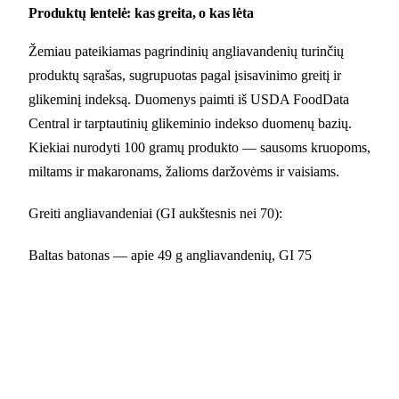
Produktų lentelė: kas greita, o kas lėta
Žemiau pateikiamas pagrindinių angliavandenių turinčių
produktų sąrašas, sugrupuotas pagal įsisavinimo greitį ir
glikeminį indeksą. Duomenys paimti iš USDA FoodData
Central ir tarptautinių glikeminio indekso duomenų bazių.
Kiekiai nurodyti 100 gramų produkto — sausoms kruopoms,
miltams ir makaronams, žalioms daržovėms ir vaisiams.
Greiti angliavandeniai (GI aukštesnis nei 70):
Baltas batonas — apie 49 g angliavandenių, GI 75