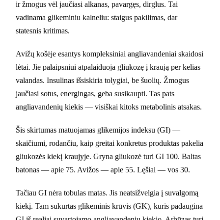
ir žmogus vėl jaučiasi alkanas, pavargęs, dirglus. Tai
vadinama glikeminiu kalneliu: staigus pakilimas, dar
statesnis kritimas.
Avižų košėje esantys kompleksiniai angliavandeniai skaidosi
lėtai. Jie palaipsniui atpalaiduoja gliukozę į kraują per kelias
valandas. Insulinas išsiskiria tolygiai, be šuolių. Žmogus
jaučiasi sotus, energingas, geba susikaupti. Tas pats
angliavandenių kiekis — visiškai kitoks metabolinis atsakas.
Šis skirtumas matuojamas glikemijos indeksu (GI) —
skaičiumi, rodančiu, kaip greitai konkretus produktas pakelia
gliukozės kiekį kraujyje. Gryna gliukozė turi GI 100. Baltas
batonas — apie 75. Avižos — apie 55. Lęšiai — vos 30.
Tačiau GI nėra tobulas matas. Jis neatsižvelgia į suvalgomą
kiekį. Tam sukurtas glikeminis krūvis (GK), kuris padaugina
GI iš realiai suvartojamo angliavandenių kiekio. Arbūzas turi