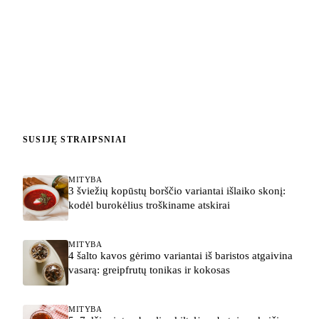
SUSIJĘ STRAIPSNIAI
MITYBA
3 šviežių kopūstų borščio variantai išlaiko skonį:
kodėl burokėlius troškiname atskirai
MITYBA
4 šalto kavos gėrimo variantai iš baristos atgaivina
vasarą: greipfrutų tonikas ir kokosas
MITYBA