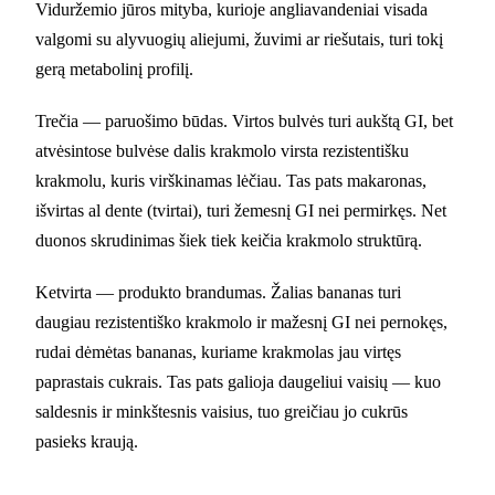
Viduržemio jūros mityba, kurioje angliavandeniai visada
valgomi su alyvuogių aliejumi, žuvimi ar riešutais, turi tokį
gerą metabolinį profilį.
Trečia — paruošimo būdas. Virtos bulvės turi aukštą GI, bet
atvėsintose bulvėse dalis krakmolo virsta rezistentišku
krakmolu, kuris virškinamas lėčiau. Tas pats makaronas,
išvirtas al dente (tvirtai), turi žemesnį GI nei permirkęs. Net
duonos skrudinimas šiek tiek keičia krakmolo struktūrą.
Ketvirta — produkto brandumas. Žalias bananas turi
daugiau rezistentiško krakmolo ir mažesnį GI nei pernokęs,
rudai dėmėtas bananas, kuriame krakmolas jau virtęs
paprastais cukrais. Tas pats galioja daugeliui vaisių — kuo
saldesnis ir minkštesnis vaisius, tuo greičiau jo cukrūs
pasieks kraują.