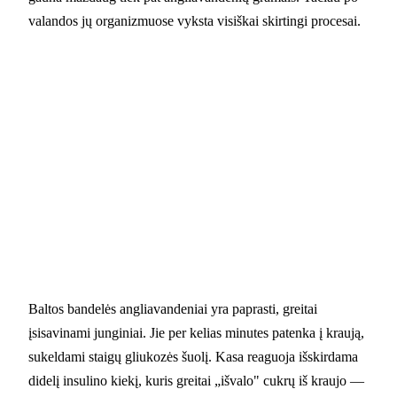
valandos jų organizmuose vyksta visiškai skirtingi procesai.
Baltos bandelės angliavandeniai yra paprasti, greitai
įsisavinami junginiai. Jie per kelias minutes patenka į kraują,
sukeldami staigų gliukozės šuolį. Kasa reaguoja išskirdama
didelį insulino kiekį, kuris greitai „išvalo" cukrų iš kraujo —