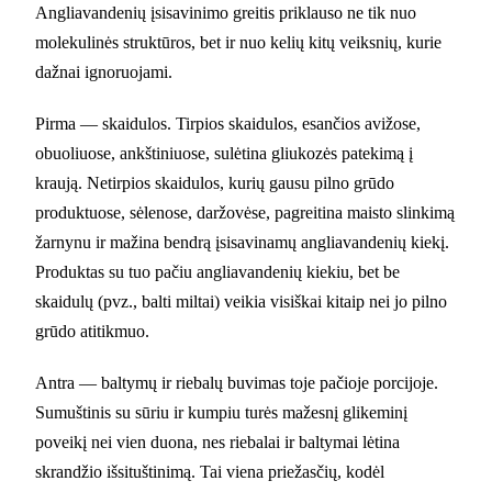
Angliavandenių įsisavinimo greitis priklauso ne tik nuo
molekulinės struktūros, bet ir nuo kelių kitų veiksnių, kurie
dažnai ignoruojami.
Pirma — skaidulos. Tirpios skaidulos, esančios avižose,
obuoliuose, ankštiniuose, sulėtina gliukozės patekimą į
kraują. Netirpios skaidulos, kurių gausu pilno grūdo
produktuose, sėlenose, daržovėse, pagreitina maisto slinkimą
žarnynu ir mažina bendrą įsisavinamų angliavandenių kiekį.
Produktas su tuo pačiu angliavandenių kiekiu, bet be
skaidulų (pvz., balti miltai) veikia visiškai kitaip nei jo pilno
grūdo atitikmuo.
Antra — baltymų ir riebalų buvimas toje pačioje porcijoje.
Sumuštinis su sūriu ir kumpiu turės mažesnį glikeminį
poveikį nei vien duona, nes riebalai ir baltymai lėtina
skrandžio išsituštinimą. Tai viena priežasčių, kodėl