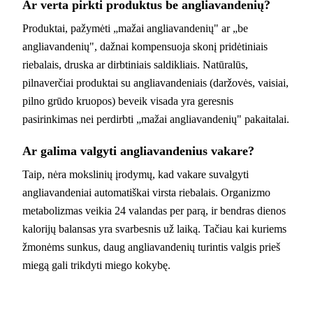
Ar verta pirkti produktus be angliavandenių?
Produktai, pažymėti „mažai angliavandenių" ar „be
angliavandenių", dažnai kompensuoja skonį pridėtiniais
riebalais, druska ar dirbtiniais saldikliais. Natūralūs,
pilnaverčiai produktai su angliavandeniais (daržovės, vaisiai,
pilno grūdo kruopos) beveik visada yra geresnis
pasirinkimas nei perdirbti „mažai angliavandenių" pakaitalai.
Ar galima valgyti angliavandenius vakare?
Taip, nėra mokslinių įrodymų, kad vakare suvalgyti
angliavandeniai automatiškai virsta riebalais. Organizmo
metabolizmas veikia 24 valandas per parą, ir bendras dienos
kalorijų balansas yra svarbesnis už laiką. Tačiau kai kuriems
žmonėms sunkus, daug angliavandenių turintis valgis prieš
miegą gali trikdyti miego kokybę.