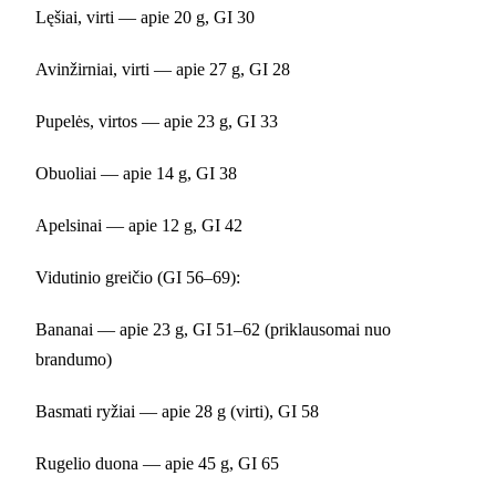
Lęšiai, virti — apie 20 g, GI 30
Avinžirniai, virti — apie 27 g, GI 28
Pupelės, virtos — apie 23 g, GI 33
Obuoliai — apie 14 g, GI 38
Apelsinai — apie 12 g, GI 42
Vidutinio greičio (GI 56–69):
Bananai — apie 23 g, GI 51–62 (priklausomai nuo
brandumo)
Basmati ryžiai — apie 28 g (virti), GI 58
Rugelio duona — apie 45 g, GI 65