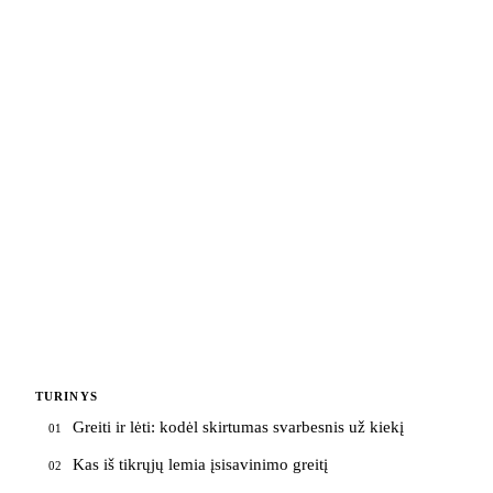
TURINYS
Greiti ir lėti: kodėl skirtumas svarbesnis už kiekį
01
Kas iš tikrųjų lemia įsisavinimo greitį
02