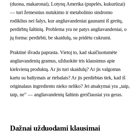
(duona, makaronai), Lotynų Amerika (pupelės, kukurūzai)
— turi žemesnius nutukimo ir metabolinio sindromo
rodiklius nei šalys, kur angliavandeniai gaunami iš greitų,
perdirbtų šaltinių. Problema yra ne patys angliavandeniai, o
jų forma: perdirbti, be skaidulų, su pridėtu cukrumi.
Praktinė išvada paprasta. Vietoj to, kad skaičiuotumėte
angliavandenių gramus, užduokite tris klausimus apie
kiekvieną produktą. Ar jis turi skaidulų? Ar jis valgomas
kartu su baltymais ar riebalais? Ar jis perdirbtas tiek, kad iš
originalaus ingrediento nieko neliko? Jei atsakymai yra „taip,
taip, ne" — angliavandenių šaltinis greičiausiai yra geras.
Dažnai užduodami klausimai