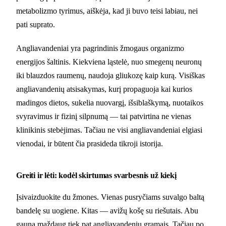
metabolizmo tyrimus, aiškėja, kad ji buvo teisi labiau, nei
pati suprato.
Angliavandeniai yra pagrindinis žmogaus organizmo
energijos šaltinis. Kiekviena ląstelė, nuo smegenų neuronų
iki blauzdos raumenų, naudoja gliukozę kaip kurą. Visiškas
angliavandenių atsisakymas, kurį propaguoja kai kurios
madingos dietos, sukelia nuovargį, išsiblaškymą, nuotaikos
svyravimus ir fizinį silpnumą — tai patvirtina ne vienas
klinikinis stebėjimas. Tačiau ne visi angliavandeniai elgiasi
vienodai, ir būtent čia prasideda tikroji istorija.
Greiti ir lėti: kodėl skirtumas svarbesnis už kiekį
Įsivaizduokite du žmones. Vienas pusryčiams suvalgo baltą
bandelę su uogiene. Kitas — avižų košę su riešutais. Abu
gauna maždaug tiek pat angliavandenių gramais. Tačiau po