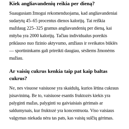
Kiek angliavandenių reikia per dieną?
Suaugusiam žmogui rekomenduojama, kad angliavandeniai
sudarytų 45–65 procentus dienos kalorijų. Tai reiškia
maždaug 225–325 gramus angliavandenių per dieną, kai
mityba yra 2000 kalorijų. Tačiau individualus poreikis
priklauso nuo fizinio aktyvumo, amžiaus ir sveikatos būklės
— sportininkams gali prireikti daugiau, sėsliems žmonėms
mažiau.
Ar vaisių cukrus kenkia taip pat kaip baltas
cukrus?
Ne, nes visuose vaisiuose yra skaidulų, kurios lėtina cukraus
įsisavinimą. Be to, vaisiuose esantis fruktozės kiekis yra
palyginti mažas, palyginti su gaiviaisiais gėrimais ar
saldumynais, kur fruktozė yra koncentruota. Viso vaisiaus
valgymas niekada nėra tas pats, kas vaisių sulčių gėrimas.