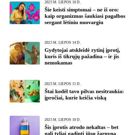
2025 M. LIEPOS 16 D.
Šie keisti simptomai – ne iš oro:
kaip organizmas šaukiasi pagalbos
sergant lėtiniu nuovargiu
2025 M. LIEPOS 14 D.
Gydytojai atskleidė rytinį įprotį,
kuris iš tikrųjų pažadina – ir jis
nemokamas
2025 M. LIEPOS 11 D.
Štai kodėl tavo pilvas nesitraukia:
įpročiai, kurie keičia viską
2025 M. LIEPOS 10 D.
Šis įprotis atrodo nekaltas – bet
gali tyliai gadinti jūsų žarnyną