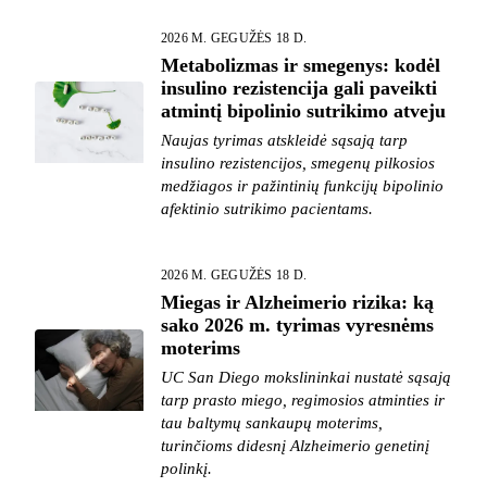
2026 M. GEGUŽĖS 18 D.
Metabolizmas ir smegenys: kodėl
insulino rezistencija gali paveikti
atmintį bipolinio sutrikimo atveju
Naujas tyrimas atskleidė sąsają tarp
insulino rezistencijos, smegenų pilkosios
medžiagos ir pažintinių funkcijų bipolinio
afektinio sutrikimo pacientams.
2026 M. GEGUŽĖS 18 D.
Miegas ir Alzheimerio rizika: ką
sako 2026 m. tyrimas vyresnėms
moterims
UC San Diego mokslininkai nustatė sąsają
tarp prasto miego, regimosios atminties ir
tau baltymų sankaupų moterims,
turinčioms didesnį Alzheimerio genetinį
polinkį.