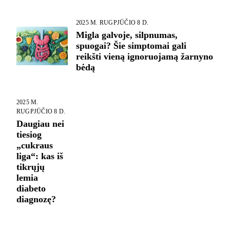
2025 M. RUGPJŪČIO 8 D.
Migla galvoje, silpnumas,
spuogai? Šie simptomai gali
reikšti vieną ignoruojamą žarnyno
bėdą
2025 M.
RUGPJŪČIO 8 D.
Daugiau nei
tiesiog
„cukraus
liga“: kas iš
tikrųjų
lemia
diabeto
diagnozę?