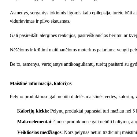
Asmenys, sergantys tokiomis ligomis kaip epilepsija, turėtų būti at
viduriavimas ir pilvo skausmas.
Gali pasireikšti alerginės reakcijos, pasireiškiančios bėrimu ar kv
Nėščioms ir krūtimi maitinančioms moterims patariama vengti pely
Be to, asmenys, vartojantys antikoaguliantų, turėtų pasitarti su gy
Maistinė informacija, kalorijos
Pelyno produktuose gali nebūti didelės maistinės vertės, kalorijų, 
Kalorijų kiekis
: Pelynų produktai paprastai turi mažiau nei 5 k
Makroelementai
: šiuose produktuose gali nebūti baltymų, ang
Veikliosios medžiagos
: Nors pelynas neturi tradicinių maisti