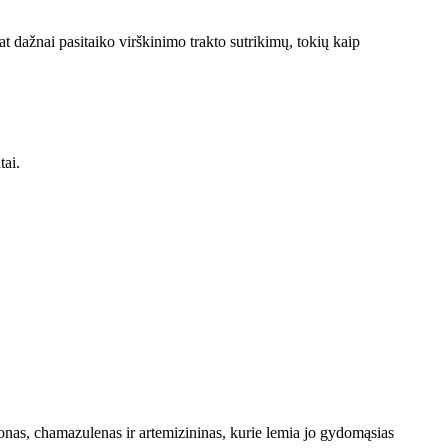
at dažnai pasitaiko virškinimo trakto sutrikimų, tokių kaip
tai.
jonas, chamazulenas ir artemizininas, kurie lemia jo gydomąsias