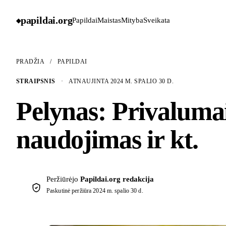
papildai
.
org
Papildai
Maistas
Mityba
Sveikata
◆
PRADŽIA
/
PAPILDAI
STRAIPSNIS
·
ATNAUJINTA 2024 M. SPALIO 30 D.
Pelynas: Privalumai,
naudojimas ir kt.
Peržiūrėjo
Papildai.org redakcija
Paskutinė peržiūra
2024 m. spalio 30 d.