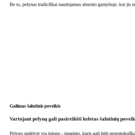
Be to, pelynas tradiciškai naudojamas absento gamyboje, kur jis ne
Galimas šalutinis poveikis
Vartojant pelyną gali pasireikšti keletas šalutinių pove
Pelyno sudėtyje yra tujono - junginio, kuris gali būti neurotoksišk