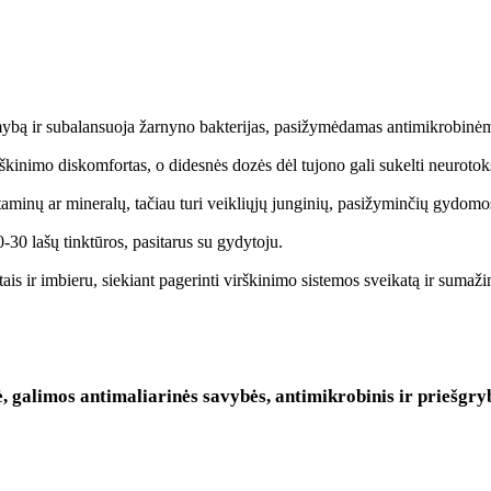
amybą ir subalansuoja žarnyno bakterijas, pasižymėdamas antimikrobinė
rškinimo diskomfortas, o didesnės dozės dėl tujono gali sukelti neurotok
vitaminų ar mineralų, tačiau turi veikliųjų junginių, pasižyminčių gydo
0 lašų tinktūros, pasitarus su gydytoju.
ais ir imbieru, siekiant pagerinti virškinimo sistemos sveikatą ir sumaži
 galimos antimaliarinės savybės, antimikrobinis ir priešgry