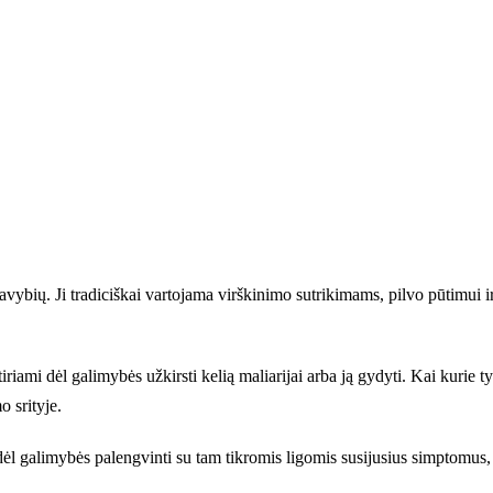
vybių. Ji tradiciškai vartojama virškinimo sutrikimams, pilvo pūtimui ir
riami dėl galimybės užkirsti kelią maliarijai arba ją gydyti. Kai kurie ty
o srityje.
ėl galimybės palengvinti su tam tikromis ligomis susijusius simptomus,