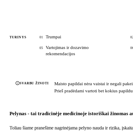
Trumpai
TURINYS
01
0
Vartojimas ir dozavimo
05
0
rekomendacijos
SVARBU ŽINOTI
Maisto papildai nėra vaistai ir negali pake
Prieš pradėdami vartoti bet kokius papildus,
Pelynas - tai tradicinėje medicinoje istoriškai žinomas 
Toliau šiame pranešime nagrinėjama pelyno nauda ir rizika, įskaita