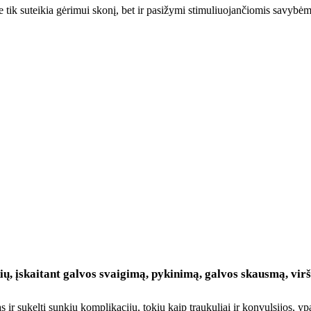
 tik suteikia gėrimui skonį, bet ir pasižymi stimuliuojančiomis savybėm
ikių, įskaitant galvos svaigimą, pykinimą, galvos skausmą, vir
as ir sukelti sunkių komplikacijų, tokių kaip traukuliai ir konvulsijos, 