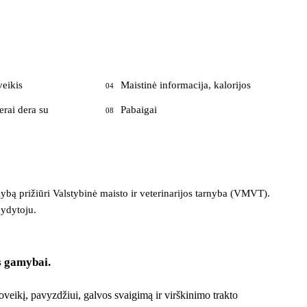
veikis
Maistinė informacija, kalorijos
04
erai dera su
Pabaigai
08
ekybą prižiūri Valstybinė maisto ir veterinarijos tarnyba (VMVT).
gydytoju.
es gamybai.
oveikį, pavyzdžiui, galvos svaigimą ir virškinimo trakto