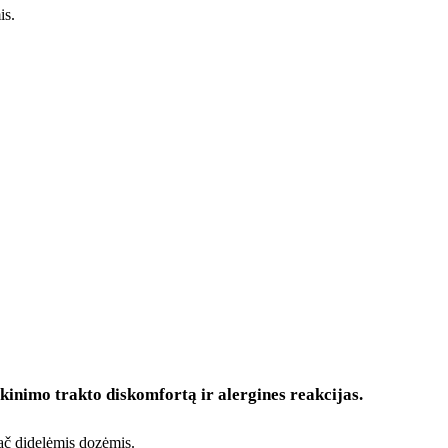
is.
škinimo trakto diskomfortą ir alergines reakcijas.
ypač didelėmis dozėmis.