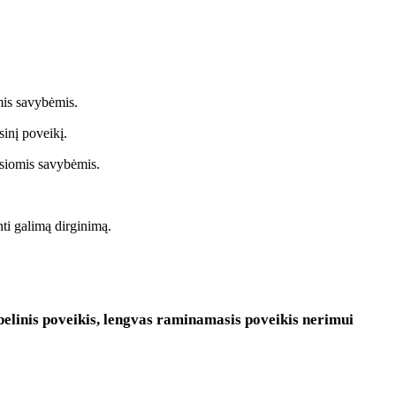
mis savybėmis.
sinį poveikį.
mosiomis savybėmis.
nti galimą dirginimą.
belinis poveikis, lengvas raminamasis poveikis nerimui