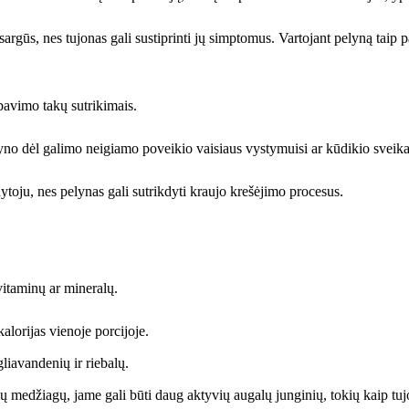
sargūs, nes tujonas gali sustiprinti jų simptomus. Vartojant pelyną taip p
ėpavimo takų sutrikimais.
no dėl galimo neigiamo poveikio vaisiaus vystymuisi ar kūdikio sveika
dytoju, nes pelynas gali sutrikdyti kraujo krešėjimo procesus.
vitaminų ar mineralų.
alorijas vienoje porcijoje.
liavandenių ir riebalų.
nių medžiagų, jame gali būti daug aktyvių augalų junginių, tokių kaip tu