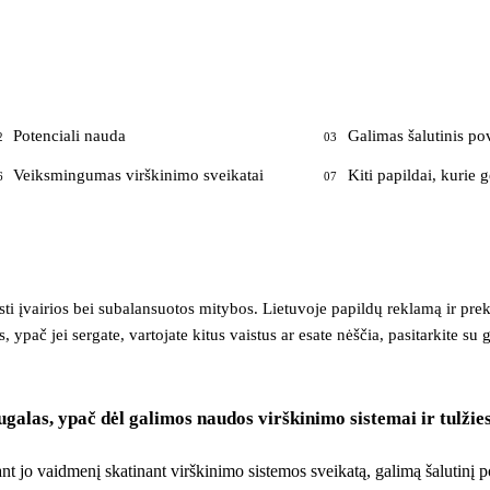
Potenciali nauda
Galimas šalutinis po
2
03
Veiksmingumas virškinimo sveikatai
Kiti papildai, kurie g
6
07
isti įvairios bei subalansuotos mitybos. Lietuvoje papildų reklamą ir pr
 ypač jei sergate, vartojate kitus vaistus ar esate nėščia, pasitarkite su 
augalas, ypač dėl galimos naudos virškinimo sistemai ir tulži
nt jo vaidmenį skatinant virškinimo sistemos sveikatą, galimą šalutinį p