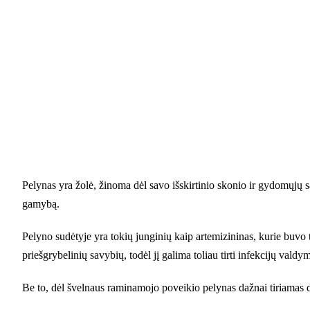
Pelynas yra žolė, žinoma dėl savo išskirtinio skonio ir gydomųjų sa
gamybą.
Pelyno sudėtyje yra tokių junginių kaip artemizininas, kurie buvo ti
priešgrybelinių savybių, todėl jį galima toliau tirti infekcijų valdym
Be to, dėl švelnaus raminamojo poveikio pelynas dažnai tiriamas d