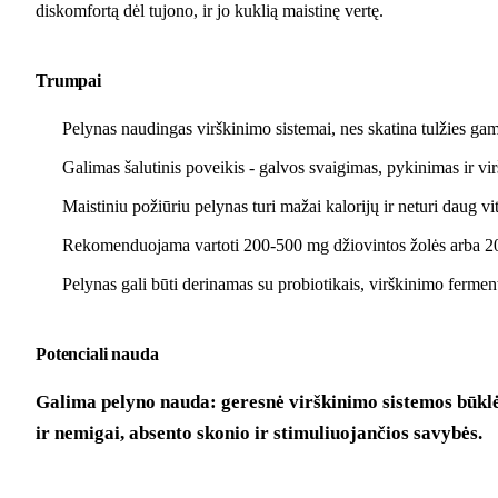
diskomfortą dėl tujono, ir jo kuklią maistinę vertę.
Trumpai
Pelynas naudingas virškinimo sistemai, nes skatina tulžies g
Galimas šalutinis poveikis - galvos svaigimas, pykinimas ir vi
Maistiniu požiūriu pelynas turi mažai kalorijų ir neturi daug 
Rekomenduojama vartoti 200-500 mg džiovintos žolės arba 20-3
Pelynas gali būti derinamas su probiotikais, virškinimo ferment
Potenciali nauda
Galima pelyno nauda: geresnė virškinimo sistemos būklė,
ir nemigai, absento skonio ir stimuliuojančios savybės.