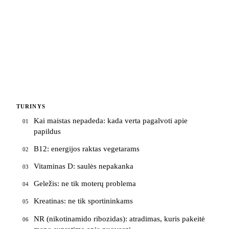
TURINYS
Kai maistas nepadeda: kada verta pagalvoti apie
01
papildus
B12: energijos raktas vegetarams
02
Vitaminas D: saulės nepakanka
03
Geležis: ne tik moterų problema
04
Kreatinas: ne tik sportininkams
05
NR (nikotinamido ribozidas): atradimas, kuris pakeitė
06