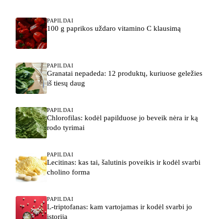
PAPILDAI
100 g paprikos uždaro vitamino C klausimą
PAPILDAI
Granatai nepadeda: 12 produktų, kuriuose geležies
iš tiesų daug
PAPILDAI
Chlorofilas: kodėl papilduose jo beveik nėra ir ką
rodo tyrimai
PAPILDAI
Lecitinas: kas tai, šalutinis poveikis ir kodėl svarbi
cholino forma
PAPILDAI
L-triptofanas: kam vartojamas ir kodėl svarbi jo
istorija