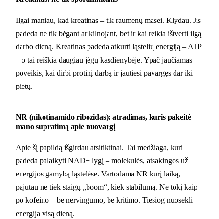
Ilgai maniau, kad kreatinas – tik raumenų masei. Klydau. Jis
padeda ne tik bėgant ar kilnojant, bet ir kai reikia ištverti ilgą
darbo dieną. Kreatinas padeda atkurti ląstelių energiją – ATP
– o tai reiškia daugiau jėgų kasdienybėje. Ypač jaučiamas
poveikis, kai dirbi protinį darbą ir jautiesi pavargęs dar iki
pietų.
NR (nikotinamido ribozidas): atradimas, kuris pakeitė
mano supratimą apie nuovargį
Apie šį papildą išgirdau atsitiktinai. Tai medžiaga, kuri
padeda palaikyti NAD+ lygį – molekulės, atsakingos už
energijos gamybą ląstelėse. Vartodama NR kurį laiką,
pajutau ne tiek staigų „boom“, kiek stabilumą. Ne tokį kaip
po kofeino – be nervingumo, be kritimo. Tiesiog nuosekli
energija visą dieną.