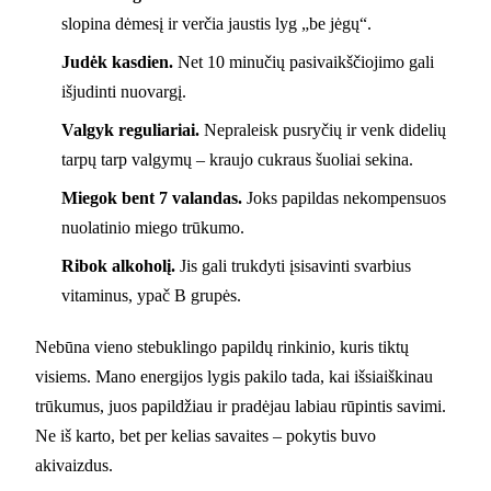
slopina dėmesį ir verčia jaustis lyg „be jėgų“.
Judėk kasdien.
Net 10 minučių pasivaikščiojimo gali
išjudinti nuovargį.
Valgyk reguliariai.
Nepraleisk pusryčių ir venk didelių
tarpų tarp valgymų – kraujo cukraus šuoliai sekina.
Miegok bent 7 valandas.
Joks papildas nekompensuos
nuolatinio miego trūkumo.
Ribok alkoholį.
Jis gali trukdyti įsisavinti svarbius
vitaminus, ypač B grupės.
Nebūna vieno stebuklingo papildų rinkinio, kuris tiktų
visiems. Mano energijos lygis pakilo tada, kai išsiaiškinau
trūkumus, juos papildžiau ir pradėjau labiau rūpintis savimi.
Ne iš karto, bet per kelias savaites – pokytis buvo
akivaizdus.