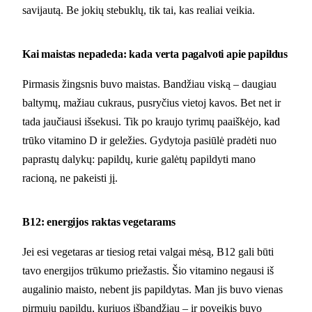
savijautą. Be jokių stebuklų, tik tai, kas realiai veikia.
Kai maistas nepadeda: kada verta pagalvoti apie papildus
Pirmasis žingsnis buvo maistas. Bandžiau viską – daugiau
baltymų, mažiau cukraus, pusryčius vietoj kavos. Bet net ir
tada jaučiausi išsekusi. Tik po kraujo tyrimų paaiškėjo, kad
trūko vitamino D ir geležies. Gydytoja pasiūlė pradėti nuo
paprastų dalykų: papildų, kurie galėtų papildyti mano
racioną, ne pakeisti jį.
B12: energijos raktas vegetarams
Jei esi vegetaras ar tiesiog retai valgai mėsą, B12 gali būti
tavo energijos trūkumo priežastis. Šio vitamino negausi iš
augalinio maisto, nebent jis papildytas. Man jis buvo vienas
pirmųjų papildų, kuriuos išbandžiau – ir poveikis buvo