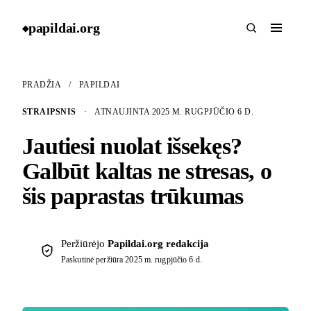
papildai
.
org
◆
PRADŽIA
/
PAPILDAI
STRAIPSNIS
·
ATNAUJINTA 2025 M. RUGPJŪČIO 6 D.
Jautiesi nuolat išsekęs?
Galbūt kaltas ne stresas, o
šis paprastas trūkumas
Peržiūrėjo
Papildai.org redakcija
Paskutinė peržiūra
2025 m. rugpjūčio 6 d.