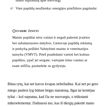
mano supratimą apie nuovargį
Vien papildų neužtenka: energijos priežiūros pagrindai
07
SVARBU ŽINOTI
Maisto papildai nėra vaistai ir negali pakeisti įvairios
bei subalansuotos mitybos. Lietuvoje papildų reklamą
ir prekybą prižiūri Valstybinė maisto ir veterinarijos
tarnyba (VMVT). Prieš pradėdami vartoti bet kokius
papildus, ypač jei sergate, vartojate kitus vaistus ar
esate nėščia, pasitarkite su gydytoju.
Būna rytų, kai net kavos kvapas nebežadina. Kai net po gero
miego jautiesi lyg būtum bėgęs maratoną. Ilgai tai kentėjau
tyliai – kol supratau, kad čia ne nuovargis, o trūkstami
mikroelementai. Dalinuosi tuo, kas iš tikrųjų pakeitė mano