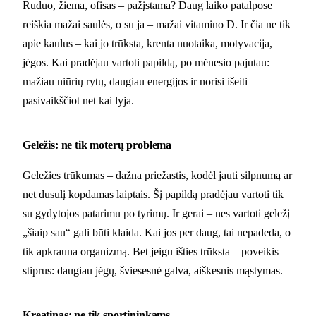
Ruduo, žiema, ofisas – pažįstama? Daug laiko patalpose
reiškia mažai saulės, o su ja – mažai vitamino D. Ir čia ne tik
apie kaulus – kai jo trūksta, krenta nuotaika, motyvacija,
jėgos. Kai pradėjau vartoti papildą, po mėnesio pajutau:
mažiau niūrių rytų, daugiau energijos ir norisi išeiti
pasivaikščiot net kai lyja.
Geležis: ne tik moterų problema
Geležies trūkumas – dažna priežastis, kodėl jauti silpnumą ar
net dusulį kopdamas laiptais. Šį papildą pradėjau vartoti tik
su gydytojos patarimu po tyrimų. Ir gerai – nes vartoti geležį
„šiaip sau“ gali būti klaida. Kai jos per daug, tai nepadeda, o
tik apkrauna organizmą. Bet jeigu išties trūksta – poveikis
stiprus: daugiau jėgų, šviesesnė galva, aiškesnis mąstymas.
Kreatinas: ne tik sportininkams