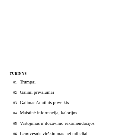
TURINYS
Trumpai
01
Galimi privalumai
02
Galimas šalutinis poveikis
03
Maistinė informacija, kalorijos
04
Vartojimas ir dozavimo rekomendacijos
05
Lengvesnis virškinimas nei milteliai
06