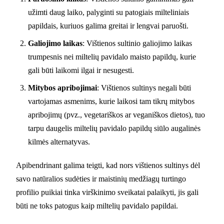
užimti daug laiko, palyginti su patogiais milteliniais
papildais, kuriuos galima greitai ir lengvai paruošti.
Galiojimo laikas
: Vištienos sultinio galiojimo laikas
trumpesnis nei miltelių pavidalo maisto papildų, kurie
gali būti laikomi ilgai ir nesugesti.
Mitybos apribojimai
: Vištienos sultinys negali būti
vartojamas asmenims, kurie laikosi tam tikrų mitybos
apribojimų (pvz., vegetariškos ar veganiškos dietos), tuo
tarpu daugelis miltelių pavidalo papildų siūlo augalinės
kilmės alternatyvas.
Apibendrinant galima teigti, kad nors vištienos sultinys dėl
savo natūralios sudėties ir maistinių medžiagų turtingo
profilio puikiai tinka virškinimo sveikatai palaikyti, jis gali
būti ne toks patogus kaip miltelių pavidalo papildai.