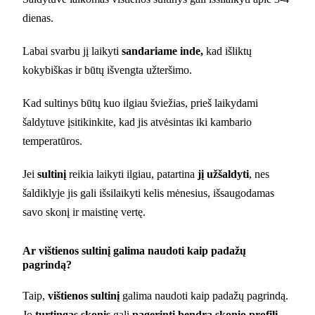
dienas.
Labai svarbu jį laikyti
sandariame inde,
kad išliktų
kokybiškas ir būtų išvengta užteršimo.
Kad sultinys būtų kuo ilgiau šviežias, prieš laikydami
šaldytuve įsitikinkite, kad jis atvėsintas iki kambario
temperatūros.
Jei
sultinį
reikia laikyti ilgiau, patartina
jį užšaldyti
, nes
šaldiklyje jis gali išsilaikyti kelis mėnesius, išsaugodamas
savo skonį ir maistinę vertę.
Ar vištienos sultinį galima naudoti kaip padažų
pagrindą?
Taip,
vištienos sultinį
galima naudoti kaip padažų pagrindą.
Jo
turtingas skonis
gali
pagerinti bendrą skonio profilį
,