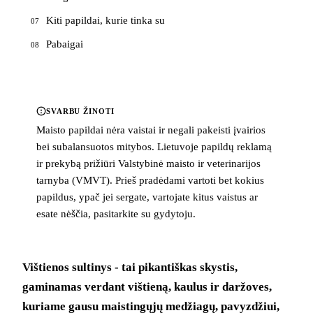
Kiti papildai, kurie tinka su
07
Pabaigai
08
SVARBU ŽINOTI
Maisto papildai nėra vaistai ir negali pakeisti įvairios
bei subalansuotos mitybos. Lietuvoje papildų reklamą
ir prekybą prižiūri Valstybinė maisto ir veterinarijos
tarnyba (VMVT). Prieš pradėdami vartoti bet kokius
papildus, ypač jei sergate, vartojate kitus vaistus ar
esate nėščia, pasitarkite su gydytoju.
Vištienos sultinys - tai pikantiškas skystis,
gaminamas verdant vištieną, kaulus ir daržoves,
kuriame gausu maistingųjų medžiagų, pavyzdžiui,