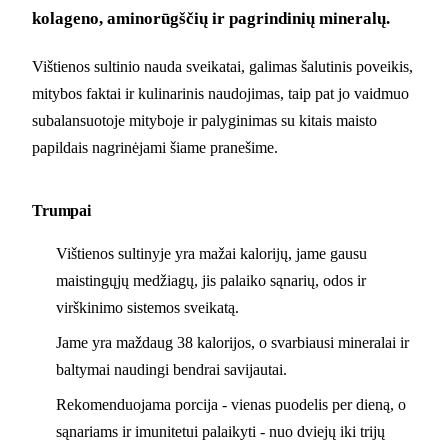
kolageno, aminorūgščių ir pagrindinių mineralų.
Vištienos sultinio nauda sveikatai, galimas šalutinis poveikis,
mitybos faktai ir kulinarinis naudojimas, taip pat jo vaidmuo
subalansuotoje mityboje ir palyginimas su kitais maisto
papildais nagrinėjami šiame pranešime.
Trumpai
Vištienos sultinyje yra mažai kalorijų, jame gausu
maistingųjų medžiagų, jis palaiko sąnarių, odos ir
virškinimo sistemos sveikatą.
Jame yra maždaug 38 kalorijos, o svarbiausi mineralai ir
baltymai naudingi bendrai savijautai.
Rekomenduojama porcija - vienas puodelis per dieną, o
sąnariams ir imunitetui palaikyti - nuo dviejų iki trijų