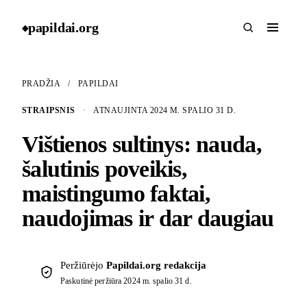
papildai
.
org
◆
PRADŽIA
/
PAPILDAI
STRAIPSNIS
·
ATNAUJINTA 2024 M. SPALIO 31 D.
Vištienos sultinys: nauda,
šalutinis poveikis,
maistingumo faktai,
naudojimas ir dar daugiau
Peržiūrėjo
Papildai.org redakcija
Paskutinė peržiūra
2024 m. spalio 31 d.