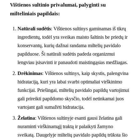
Vištienos sultinio privalumai, palyginti su
milteliniais papildais:
Natūrali sudėtis
: Vištienos sultinys gaminamas iš tikrų
ingredientų, todėl yra sveikas maisto šaltinis be priedų ir
konservantų, kurių dažnai randama miltelių pavidalo
papilduose. Ši natūrali sudėtis padeda organizmui
lengviau įsisavinti ir panaudoti maistingąsias medžiagas.
Drėkinimas
: Vištienos sultinys, kaip skystis, palengvina
hidrataciją, kuri yra labai svarbi optimaliai virškinimo
funkcijai. Priešingai, miltelių pavidalo papildų vartojimui
gali prireikti papildomo skysčio, todėl netinkamai juos
vartojant gali sumažėti hidratacija.
Želatina
: Vištienos sultinyje esanti gausi želatina gali
nuraminti virškinamąjį traktą ir palaikyti žarnyno
sveikatą. Daugelyje miltelių pavidalo papildų trūksta šio