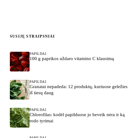
SUSIJĘ STRAIPSNIAI
PAPILDAI
100 g paprikos uždaro vitamino C klausimą
PAPILDAI
Granatai nepadeda: 12 produktų, kuriuose geležies
iš tiesų daug
PAPILDAI
Chlorofilas: kodėl papilduose jo beveik nėra ir ką
rodo tyrimai
PAPILDAI