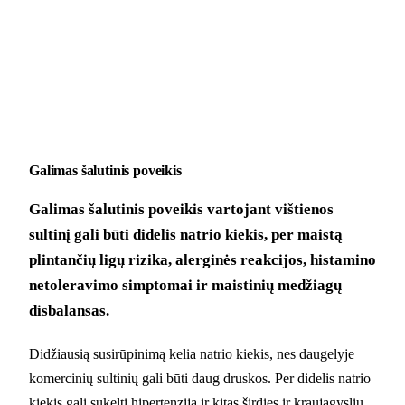
Galimas šalutinis poveikis
Galimas šalutinis poveikis vartojant vištienos
sultinį gali būti didelis natrio kiekis, per maistą
plintančių ligų rizika, alerginės reakcijos, histamino
netoleravimo simptomai ir maistinių medžiagų
disbalansas.
Didžiausią susirūpinimą kelia natrio kiekis, nes daugelyje
komercinių sultinių gali būti daug druskos. Per didelis natrio
kiekis gali sukelti hipertenziją ir kitas širdies ir kraujagyslių