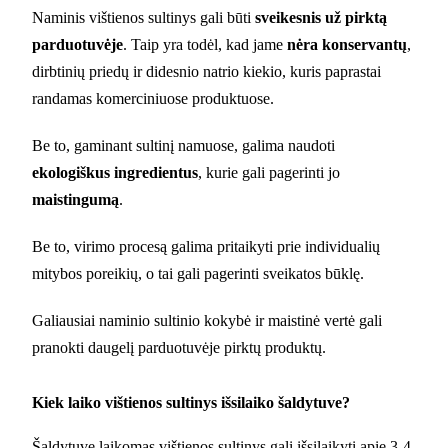
Naminis vištienos sultinys gali būti
sveikesnis už pirktą
parduotuvėje
. Taip yra todėl, kad jame
nėra konservantų
,
dirbtinių priedų ir didesnio natrio kiekio, kuris paprastai
randamas komerciniuose produktuose.
Be to, gaminant sultinį namuose, galima naudoti
ekologiškus ingredientus
, kurie gali pagerinti jo
maistingumą
.
Be to, virimo procesą galima pritaikyti prie individualių
mitybos poreikių, o tai gali pagerinti sveikatos būklę.
Galiausiai naminio sultinio kokybė ir maistinė vertė gali
pranokti daugelį parduotuvėje pirktų produktų.
Kiek laiko vištienos sultinys išsilaiko šaldytuve?
Šaldytuve laikomas vištienos sultinys gali išsilaikyti apie 3-4