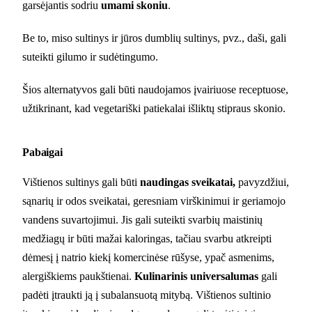
garsėjantis sodriu
umami skoniu
.
Be to, miso sultinys ir jūros dumblių sultinys, pvz., daši, gali
suteikti gilumo ir sudėtingumo.
Šios alternatyvos gali būti naudojamos įvairiuose receptuose,
užtikrinant, kad vegetariški patiekalai išliktų stipraus skonio.
Pabaigai
Vištienos sultinys gali būti
naudingas sveikatai,
pavyzdžiui,
sąnarių ir odos sveikatai, geresniam virškinimui ir geriamojo
vandens suvartojimui. Jis gali suteikti svarbių maistinių
medžiagų ir būti mažai kaloringas, tačiau svarbu atkreipti
dėmesį į natrio kiekį komercinėse rūšyse, ypač asmenims,
alergiškiems paukštienai.
Kulinarinis universalumas
gali
padėti įtraukti ją į subalansuotą mitybą. Vištienos sultinio