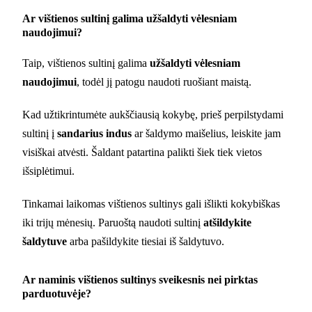
Ar vištienos sultinį galima užšaldyti vėlesniam
naudojimui?
Taip, vištienos sultinį galima
užšaldyti vėlesniam
naudojimui
, todėl jį patogu naudoti ruošiant maistą.
Kad užtikrintumėte aukščiausią kokybę, prieš perpilstydami
sultinį į
sandarius indus
ar šaldymo maišelius, leiskite jam
visiškai atvėsti. Šaldant patartina palikti šiek tiek vietos
išsiplėtimui.
Tinkamai laikomas vištienos sultinys gali išlikti kokybiškas
iki trijų mėnesių. Paruoštą naudoti sultinį
atšildykite
šaldytuve
arba pašildykite tiesiai iš šaldytuvo.
Ar naminis vištienos sultinys sveikesnis nei pirktas
parduotuvėje?