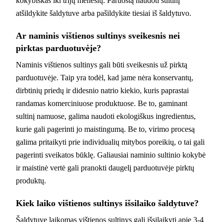
kokybiškas iki trijų mėnesių. Paruoštą naudoti sultinį
atšildykite šaldytuve arba pašildykite tiesiai iš šaldytuvo.
Ar naminis vištienos sultinys sveikesnis nei
pirktas parduotuvėje?
Naminis vištienos sultinys gali būti sveikesnis už pirktą
parduotuvėje. Taip yra todėl, kad jame nėra konservantų,
dirbtinių priedų ir didesnio natrio kiekio, kuris paprastai
randamas komerciniuose produktuose. Be to, gaminant
sultinį namuose, galima naudoti ekologiškus ingredientus,
kurie gali pagerinti jo maistingumą. Be to, virimo procesą
galima pritaikyti prie individualių mitybos poreikių, o tai gali
pagerinti sveikatos būklę. Galiausiai naminio sultinio kokybė
ir maistinė vertė gali pranokti daugelį parduotuvėje pirktų
produktų.
Kiek laiko vištienos sultinys išsilaiko šaldytuve?
Šaldytuve laikomas vištienos sultinys gali išsilaikyti apie 3-4