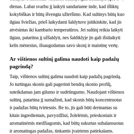
dienas. Labai svarbu jį laikyti sandariame inde, kad išliktų
kokybiškas ir būtų išvengta užteršimo. Kad sultinys būtų kuo
ilgiau šviežias, prieš laikydami šaldytuve įsitikinkite, kad jis
atvėsintas iki kambario temperatūros. Jei sultinį reikia laikyti
ilgiau, patartina jį užšaldyti, nes šaldiklyje jis gali išsilaikyti
kelis mėnesius, išsaugodamas savo skonį ir maistinę vertę.
Ar vištienos sultinį galima naudoti kaip padažų
pagrindą?
Taip, vištienos sultinį galima naudoti kaip padažų pagrindą.
Jo turtingas skonis gali pagerinti bendrą skonio profilį,
suteikdamas jam gilumo ir sudėtingumo. Naudojant vištienos
sultinį, patartina jį sumažinti, kad skonis būtų koncentruotas
ir padažas būtų tvirtesnis. Be to, jis gali būti derinamas su
kitais ingredientais, pavyzdžiui, žolelėmis, prieskoniais ir
aromatinėmis medžiagomis, kad būtų sukurtas subalansuotas
ir aromatingas padažas, tinkantis įvairiems patiekalams.