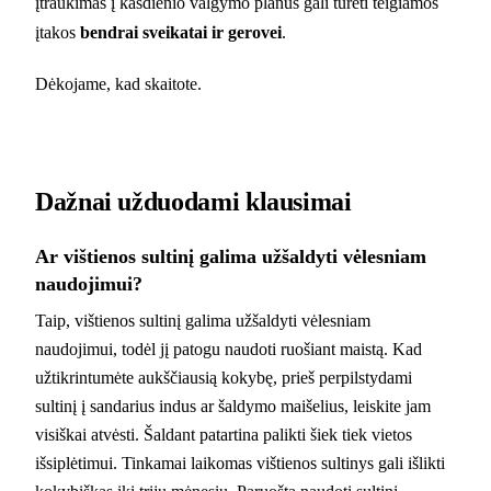
įtraukimas į kasdienio valgymo planus gali turėti teigiamos
įtakos
bendrai sveikatai ir gerovei
.
Dėkojame, kad skaitote.
Dažnai užduodami klausimai
Ar vištienos sultinį galima užšaldyti vėlesniam
naudojimui?
Taip, vištienos sultinį galima užšaldyti vėlesniam
naudojimui, todėl jį patogu naudoti ruošiant maistą. Kad
užtikrintumėte aukščiausią kokybę, prieš perpilstydami
sultinį į sandarius indus ar šaldymo maišelius, leiskite jam
visiškai atvėsti. Šaldant patartina palikti šiek tiek vietos
išsiplėtimui. Tinkamai laikomas vištienos sultinys gali išlikti