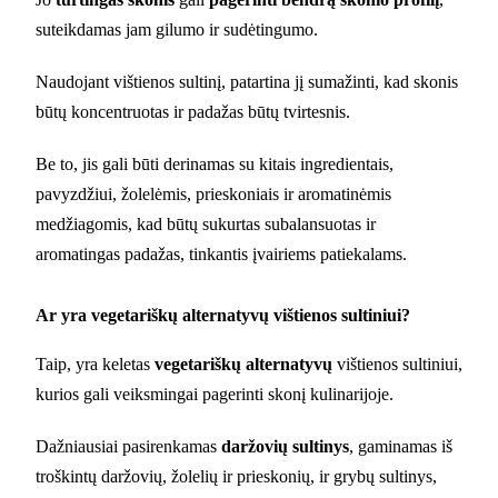
suteikdamas jam gilumo ir sudėtingumo.
Naudojant vištienos sultinį, patartina jį sumažinti, kad skonis
būtų koncentruotas ir padažas būtų tvirtesnis.
Be to, jis gali būti derinamas su kitais ingredientais,
pavyzdžiui, žolelėmis, prieskoniais ir aromatinėmis
medžiagomis, kad būtų sukurtas subalansuotas ir
aromatingas padažas, tinkantis įvairiems patiekalams.
Ar yra vegetariškų alternatyvų vištienos sultiniui?
Taip, yra keletas
vegetariškų alternatyvų
vištienos sultiniui,
kurios gali veiksmingai pagerinti skonį kulinarijoje.
Dažniausiai pasirenkamas
daržovių sultinys
, gaminamas iš
troškintų daržovių, žolelių ir prieskonių, ir grybų sultinys,