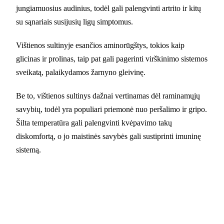
jungiamuosius audinius, todėl gali palengvinti artrito ir kitų
su sąnariais susijusių ligų simptomus.
Vištienos sultinyje esančios aminorūgštys, tokios kaip
glicinas ir prolinas, taip pat gali pagerinti virškinimo sistemos
sveikatą, palaikydamos žarnyno gleivinę.
Be to, vištienos sultinys dažnai vertinamas dėl raminamųjų
savybių, todėl yra populiari priemonė nuo peršalimo ir gripo.
Šilta temperatūra gali palengvinti kvėpavimo takų
diskomfortą, o jo maistinės savybės gali sustiprinti imuninę
sistemą.