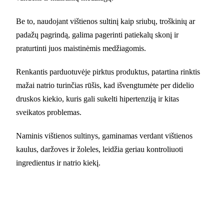
Be to, naudojant vištienos sultinį kaip sriubų, troškinių ar
padažų pagrindą, galima pagerinti patiekalų skonį ir
praturtinti juos maistinėmis medžiagomis.
Renkantis parduotuvėje pirktus produktus, patartina rinktis
mažai natrio turinčias rūšis, kad išvengtumėte per didelio
druskos kiekio, kuris gali sukelti hipertenziją ir kitas
sveikatos problemas.
Naminis vištienos sultinys, gaminamas verdant vištienos
kaulus, daržoves ir žoleles, leidžia geriau kontroliuoti
ingredientus ir natrio kiekį.