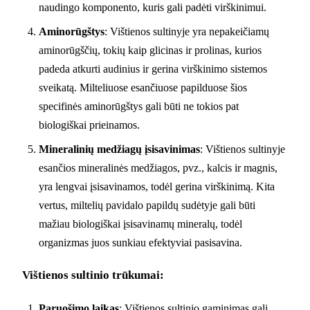
naudingo komponento, kuris gali padėti virškinimui.
Aminorūgštys
: Vištienos sultinyje yra nepakeičiamų
aminorūgščių, tokių kaip glicinas ir prolinas, kurios
padeda atkurti audinius ir gerina virškinimo sistemos
sveikatą. Milteliuose esančiuose papilduose šios
specifinės aminorūgštys gali būti ne tokios pat
biologiškai prieinamos.
Mineralinių medžiagų įsisavinimas
: Vištienos sultinyje
esančios mineralinės medžiagos, pvz., kalcis ir magnis,
yra lengvai įsisavinamos, todėl gerina virškinimą. Kita
vertus, miltelių pavidalo papildų sudėtyje gali būti
mažiau biologiškai įsisavinamų mineralų, todėl
organizmas juos sunkiau efektyviai pasisavina.
Vištienos sultinio trūkumai:
Paruošimo laikas
: Vištienos sultinio gaminimas gali