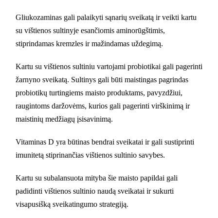
Gliukozaminas gali palaikyti sąnarių sveikatą ir veikti kartu
su vištienos sultinyje esančiomis aminorūgštimis,
stiprindamas kremzles ir mažindamas uždegimą.
Kartu su vištienos sultiniu vartojami probiotikai gali pagerinti
žarnyno sveikatą. Sultinys gali būti maistingas pagrindas
probiotikų turtingiems maisto produktams, pavyzdžiui,
raugintoms daržovėms, kurios gali pagerinti virškinimą ir
maistinių medžiagų įsisavinimą.
Vitaminas D yra būtinas bendrai sveikatai ir gali sustiprinti
imunitetą stiprinančias vištienos sultinio savybes.
Kartu su subalansuota mityba šie maisto papildai gali
padidinti vištienos sultinio naudą sveikatai ir sukurti
visapusišką sveikatingumo strategiją.