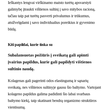
Ieškantys lengvai virškinamo maisto turėtų apsvarstyti
galimybę įtraukti vištienos sultinį į savo mitybos racioną,
tačiau taip pat turėtų pasverti privalumus ir trūkumus,
atsižvelgdami į savo individualius poreikius ir gyvenimo
būdą.
Kiti papildai, kurie tinka su
Subalansuotas požiūris į sveikatą gali apimti
įvairius papildus, kurie gali papildyti vištienos
sultinio naudą.
Kolagenas gali pagerinti odos elastingumą ir sąnarių
sveikatą, nes vištienos sultinyje gausu šio baltymo. Vartojant
kolageno papildus galima padidinti šio labai svarbaus
baltymo kiekį, taip skatinant bendrą organizmo struktūros
vientisumą.