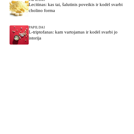
Lecitinas: kas tai, šalutinis poveikis ir kodėl svarbi
cholino forma
PAPILDAI
L-triptofanas: kam vartojamas ir kodėl svarbi jo
istorija