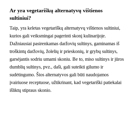
Ar yra vegetariškų alternatyvų vištienos
sultiniui?
Taip, yra keletas vegetariškų alternatyvų vištienos sultiniui,
kurios gali veiksmingai pagerinti skonį kulinarijoje.
Dažniausiai pasirenkamas daržovių sultinys, gaminamas iš
troškintų daržovių, žolelių ir prieskonių, ir grybų sultinys,
garsėjantis sodriu umami skoniu. Be to, miso sultinys ir jūros
dumblių sultinys, pvz., daši, gali suteikti gilumo ir
sudėtingumo. Šios alternatyvos gali būti naudojamos
įvairiuose receptuose, užtikrinant, kad vegetariški patiekalai
išliktų stipraus skonio.