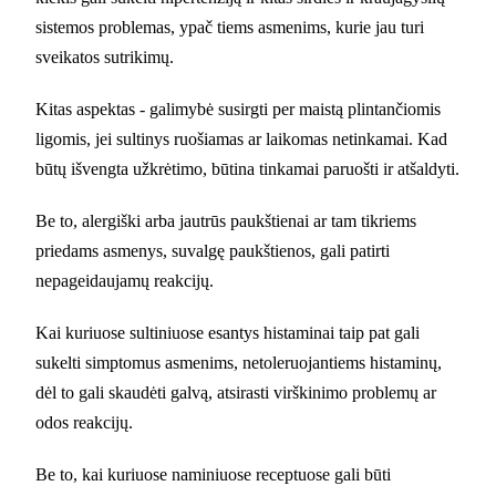
sistemos problemas, ypač tiems asmenims, kurie jau turi
sveikatos sutrikimų.
Kitas aspektas - galimybė susirgti per maistą plintančiomis
ligomis, jei sultinys ruošiamas ar laikomas netinkamai. Kad
būtų išvengta užkrėtimo, būtina tinkamai paruošti ir atšaldyti.
Be to, alergiški arba jautrūs paukštienai ar tam tikriems
priedams asmenys, suvalgę paukštienos, gali patirti
nepageidaujamų reakcijų.
Kai kuriuose sultiniuose esantys histaminai taip pat gali
sukelti simptomus asmenims, netoleruojantiems histaminų,
dėl to gali skaudėti galvą, atsirasti virškinimo problemų ar
odos reakcijų.
Be to, kai kuriuose naminiuose receptuose gali būti