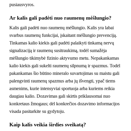
pusiausvyros.
Ar kalis gali padėti nuo raumenų mėšlungio?
Kalis gali padėti nuo raumenų mėšlungio. Kalis yra labai
svarbus raumenų funkcijai, įskaitant mėšlungio prevenciją.
Tinkamas kalio kiekis gali padėti palaikyti tinkamą nervų
signalizaciją ir raumenų susitraukimą, todėl sumažėja
mėšlungio tikimybė fizinio aktyvumo metu. Nepakankamas
kalio kiekis gali sukelti raumenų silpnumą ir spazmus. Todėl
pakankamas šio būtino mineralo suvartojimas su maistu gali
palengvinti raumenų spazmus arba jų išvengti, ypač tiems
asmenims, kurie intensyviai sportuoja arba kuriems reikia
daugiau kalio. Dozavimas gali skirtis priklausomai nuo
konkretaus žmogaus; dėl konkrečios dozavimo informacijos
visada pasitarkite su gydytoju.
Kaip kalis veikia širdies sveikatą?