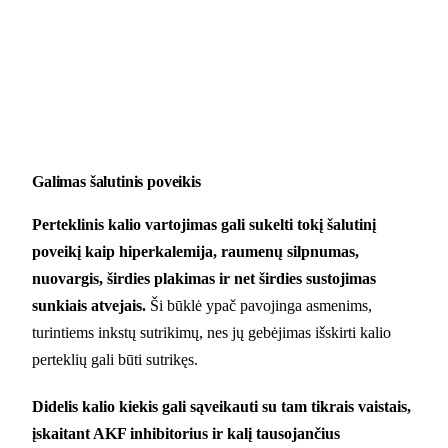
Galimas šalutinis poveikis
Perteklinis kalio vartojimas gali sukelti tokį šalutinį
poveikį kaip hiperkalemija, raumenų silpnumas,
nuovargis, širdies plakimas ir net širdies sustojimas
sunkiais atvejais.
Ši būklė ypač pavojinga asmenims,
turintiems inkstų sutrikimų, nes jų gebėjimas išskirti kalio
perteklių gali būti sutrikęs.
Didelis kalio kiekis gali sąveikauti su tam tikrais vaistais,
įskaitant AKF inhibitorius ir kalį tausojančius