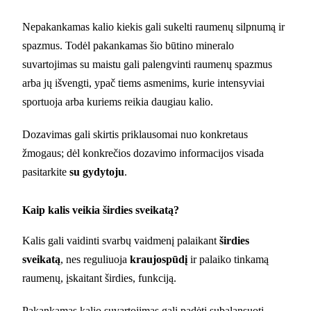
Nepakankamas kalio kiekis gali sukelti raumenų silpnumą ir
spazmus. Todėl pakankamas šio būtino mineralo
suvartojimas su maistu gali palengvinti raumenų spazmus
arba jų išvengti, ypač tiems asmenims, kurie intensyviai
sportuoja arba kuriems reikia daugiau kalio.
Dozavimas gali skirtis priklausomai nuo konkretaus
žmogaus; dėl konkrečios dozavimo informacijos visada
pasitarkite
su gydytoju
.
Kaip kalis veikia širdies sveikatą?
Kalis gali vaidinti svarbų vaidmenį palaikant
širdies
sveikatą
, nes reguliuoja
kraujospūdį
ir palaiko tinkamą
raumenų, įskaitant širdies, funkciją.
Pakankamas kalio suvartojimas gali padėti subalansuoti