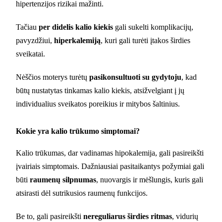
hipertenzijos rizikai mažinti.
Tačiau
per didelis kalio kiekis
gali sukelti komplikacijų,
pavyzdžiui,
hiperkalemiją
, kuri gali turėti įtakos širdies
sveikatai.
Nėščios moterys turėtų
pasikonsultuoti su gydytoju
, kad
būtų nustatytas tinkamas kalio kiekis, atsižvelgiant į jų
individualius sveikatos poreikius ir mitybos šaltinius.
Kokie yra kalio trūkumo simptomai?
Kalio trūkumas, dar vadinamas hipokalemija, gali pasireikšti
įvairiais simptomais. Dažniausiai pasitaikantys požymiai gali
būti
raumenų silpnumas
, nuovargis ir mėšlungis, kuris gali
atsirasti dėl sutrikusios raumenų funkcijos.
Be to, gali pasireikšti
nereguliarus širdies ritmas
, vidurių