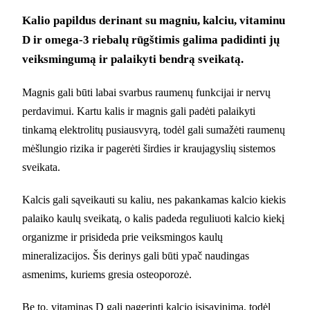
Kalio papildus derinant su magniu, kalciu, vitaminu
D ir omega-3 riebalų rūgštimis galima padidinti jų
veiksmingumą ir palaikyti bendrą sveikatą.
Magnis gali būti labai svarbus raumenų funkcijai ir nervų
perdavimui. Kartu kalis ir magnis gali padėti palaikyti
tinkamą elektrolitų pusiausvyrą, todėl gali sumažėti raumenų
mėšlungio rizika ir pagerėti širdies ir kraujagyslių sistemos
sveikata.
Kalcis gali sąveikauti su kaliu, nes pakankamas kalcio kiekis
palaiko kaulų sveikatą, o kalis padeda reguliuoti kalcio kiekį
organizme ir prisideda prie veiksmingos kaulų
mineralizacijos. Šis derinys gali būti ypač naudingas
asmenims, kuriems gresia osteoporozė.
Be to, vitaminas D gali pagerinti kalcio įsisavinimą, todėl