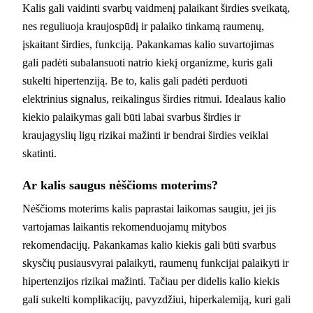
Kalis gali vaidinti svarbų vaidmenį palaikant širdies sveikatą,
nes reguliuoja kraujospūdį ir palaiko tinkamą raumenų,
įskaitant širdies, funkciją. Pakankamas kalio suvartojimas
gali padėti subalansuoti natrio kiekį organizme, kuris gali
sukelti hipertenziją. Be to, kalis gali padėti perduoti
elektrinius signalus, reikalingus širdies ritmui. Idealaus kalio
kiekio palaikymas gali būti labai svarbus širdies ir
kraujagyslių ligų rizikai mažinti ir bendrai širdies veiklai
skatinti.
Ar kalis saugus nėščioms moterims?
Nėščioms moterims kalis paprastai laikomas saugiu, jei jis
vartojamas laikantis rekomenduojamų mitybos
rekomendacijų. Pakankamas kalio kiekis gali būti svarbus
skysčių pusiausvyrai palaikyti, raumenų funkcijai palaikyti ir
hipertenzijos rizikai mažinti. Tačiau per didelis kalio kiekis
gali sukelti komplikacijų, pavyzdžiui, hiperkalemiją, kuri gali