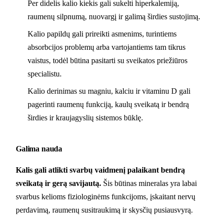
Per didelis kalio kiekis gali sukelti hiperkalemiją,
raumenų silpnumą, nuovargį ir galimą širdies sustojimą.
Kalio papildų gali prireikti asmenims, turintiems
absorbcijos problemų arba vartojantiems tam tikrus
vaistus, todėl būtina pasitarti su sveikatos priežiūros
specialistu.
Kalio derinimas su magniu, kalciu ir vitaminu D gali
pagerinti raumenų funkciją, kaulų sveikatą ir bendrą
širdies ir kraujagyslių sistemos būklę.
Galima nauda
Kalis gali atlikti svarbų vaidmenį palaikant bendrą
sveikatą ir gerą savijautą.
Šis būtinas mineralas yra labai
svarbus kelioms fiziologinėms funkcijoms, įskaitant nervų
perdavimą, raumenų susitraukimą ir skysčių pusiausvyrą.