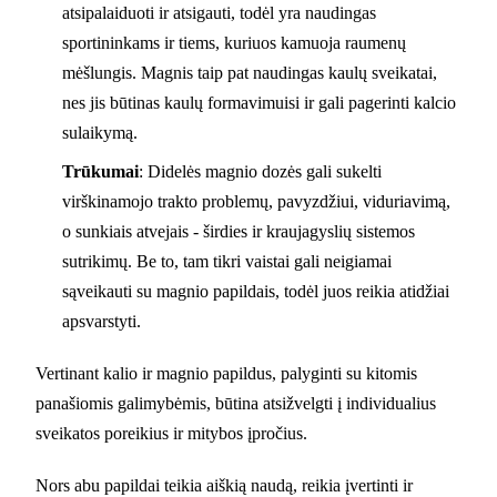
atsipalaiduoti ir atsigauti, todėl yra naudingas
sportininkams ir tiems, kuriuos kamuoja raumenų
mėšlungis. Magnis taip pat naudingas kaulų sveikatai,
nes jis būtinas kaulų formavimuisi ir gali pagerinti kalcio
sulaikymą.
Trūkumai
: Didelės magnio dozės gali sukelti
virškinamojo trakto problemų, pavyzdžiui, viduriavimą,
o sunkiais atvejais - širdies ir kraujagyslių sistemos
sutrikimų. Be to, tam tikri vaistai gali neigiamai
sąveikauti su magnio papildais, todėl juos reikia atidžiai
apsvarstyti.
Vertinant kalio ir magnio papildus, palyginti su kitomis
panašiomis galimybėmis, būtina atsižvelgti į individualius
sveikatos poreikius ir mitybos įpročius.
Nors abu papildai teikia aiškią naudą, reikia įvertinti ir