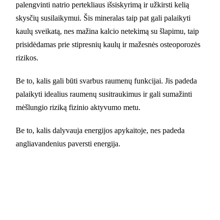
palengvinti natrio pertekliaus išsiskyrimą ir užkirsti kelią
skysčių susilaikymui. Šis mineralas taip pat gali palaikyti
kaulų sveikatą, nes mažina kalcio netekimą su šlapimu, taip
prisidėdamas prie stipresnių kaulų ir mažesnės osteoporozės
rizikos.
Be to, kalis gali būti svarbus raumenų funkcijai. Jis padeda
palaikyti idealius raumenų susitraukimus ir gali sumažinti
mėšlungio riziką fizinio aktyvumo metu.
Be to, kalis dalyvauja energijos apykaitoje, nes padeda
angliavandenius paversti energija.