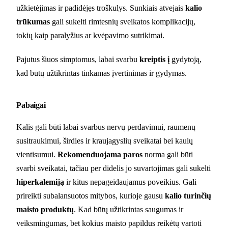
užkietėjimas ir padidėjęs troškulys. Sunkiais atvejais
kalio
trūkumas
gali sukelti rimtesnių sveikatos komplikacijų,
tokių kaip paralyžius ar kvėpavimo sutrikimai.
Pajutus šiuos simptomus, labai svarbu
kreiptis į
gydytoją,
kad būtų užtikrintas tinkamas įvertinimas ir gydymas.
Pabaigai
Kalis gali būti labai svarbus nervų perdavimui, raumenų
susitraukimui, širdies ir kraujagyslių sveikatai bei kaulų
vientisumui.
Rekomenduojama paros
norma gali būti
svarbi sveikatai, tačiau per didelis jo suvartojimas gali sukelti
hiperkalemiją
ir kitus nepageidaujamus poveikius. Gali
prireikti subalansuotos mitybos, kurioje gausu
kalio turinčių
maisto produktų
. Kad būtų užtikrintas saugumas ir
veiksmingumas, bet kokius maisto papildus reikėtų vartoti