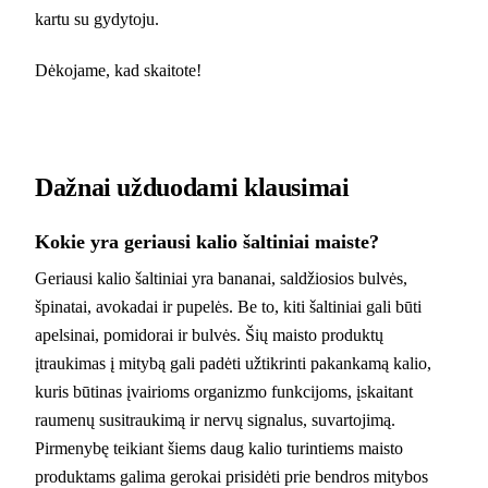
kartu su gydytoju.
Dėkojame, kad skaitote!
Dažnai užduodami klausimai
Kokie yra geriausi kalio šaltiniai maiste?
Geriausi kalio šaltiniai yra bananai, saldžiosios bulvės,
špinatai, avokadai ir pupelės. Be to, kiti šaltiniai gali būti
apelsinai, pomidorai ir bulvės. Šių maisto produktų
įtraukimas į mitybą gali padėti užtikrinti pakankamą kalio,
kuris būtinas įvairioms organizmo funkcijoms, įskaitant
raumenų susitraukimą ir nervų signalus, suvartojimą.
Pirmenybę teikiant šiems daug kalio turintiems maisto
produktams galima gerokai prisidėti prie bendros mitybos