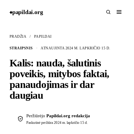
papildai
.
org
◆
PRADŽIA
/
PAPILDAI
STRAIPSNIS
·
ATNAUJINTA 2024 M. LAPKRIČIO 15 D.
Kalis: nauda, šalutinis
poveikis, mitybos faktai,
panaudojimas ir dar
daugiau
Peržiūrėjo
Papildai.org redakcija
Paskutinė peržiūra
2024 m. lapkričio 15 d.