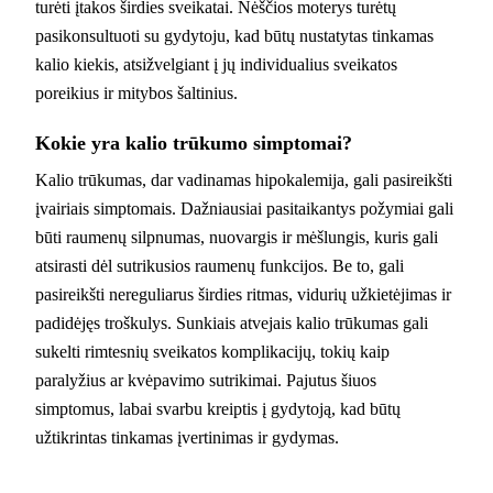
turėti įtakos širdies sveikatai. Nėščios moterys turėtų
pasikonsultuoti su gydytoju, kad būtų nustatytas tinkamas
kalio kiekis, atsižvelgiant į jų individualius sveikatos
poreikius ir mitybos šaltinius.
Kokie yra kalio trūkumo simptomai?
Kalio trūkumas, dar vadinamas hipokalemija, gali pasireikšti
įvairiais simptomais. Dažniausiai pasitaikantys požymiai gali
būti raumenų silpnumas, nuovargis ir mėšlungis, kuris gali
atsirasti dėl sutrikusios raumenų funkcijos. Be to, gali
pasireikšti nereguliarus širdies ritmas, vidurių užkietėjimas ir
padidėjęs troškulys. Sunkiais atvejais kalio trūkumas gali
sukelti rimtesnių sveikatos komplikacijų, tokių kaip
paralyžius ar kvėpavimo sutrikimai. Pajutus šiuos
simptomus, labai svarbu kreiptis į gydytoją, kad būtų
užtikrintas tinkamas įvertinimas ir gydymas.