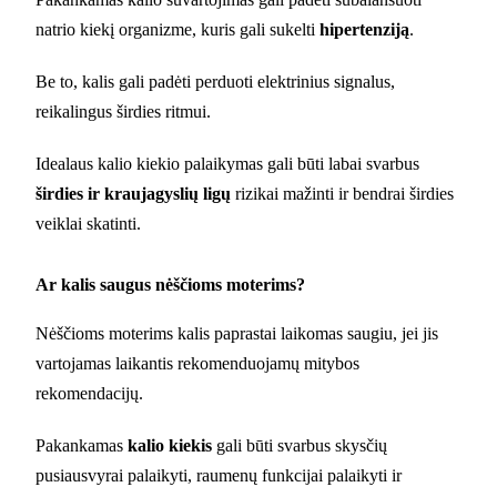
natrio kiekį organizme, kuris gali sukelti
hipertenziją
.
Be to, kalis gali padėti perduoti elektrinius signalus,
reikalingus širdies ritmui.
Idealaus kalio kiekio palaikymas gali būti labai svarbus
širdies ir kraujagyslių ligų
rizikai mažinti ir bendrai širdies
veiklai skatinti.
Ar kalis saugus nėščioms moterims?
Nėščioms moterims kalis paprastai laikomas saugiu, jei jis
vartojamas laikantis rekomenduojamų mitybos
rekomendacijų.
Pakankamas
kalio kiekis
gali būti svarbus skysčių
pusiausvyrai palaikyti, raumenų funkcijai palaikyti ir