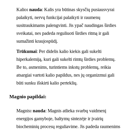
Kalio
: nauda
: Kalis yra būtinas skysčių pusiausvyrai
palaikyti, nervų funkcijai palaikyti ir raumenų
susitraukimams palengvinti. Jis ypač naudingas širdies
sveikatai, nes padeda reguliuoti širdies ritmą ir gali
sumažinti kraujospūdį.
Trūkumai
: Per didelis kalio kiekis gali sukelti
hiperkalemiją, kuri gali sukelti rimtų širdies problemų.
Be to, asmenims, turintiems inkstų problemų, reikia
atsargiai vartoti kalio papildus, nes jų organizmui gali
būti sunku išskirti kalio perteklių.
Magnio papildai:
Magnis
: nauda
: Magnis atlieka svarbų vaidmenį
energijos gamyboje, baltymų sintezėje ir įvairių
biocheminių procesų reguliavime. Jis padeda raumenims