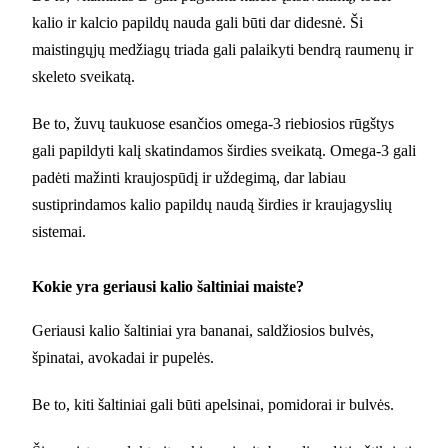
kalio ir kalcio papildų nauda gali būti dar didesnė. Ši
maistingųjų medžiagų triada gali palaikyti bendrą raumenų ir
skeleto sveikatą.
Be to, žuvų taukuose esančios omega-3 riebiosios rūgštys
gali papildyti kalį skatindamos širdies sveikatą. Omega-3 gali
padėti mažinti kraujospūdį ir uždegimą, dar labiau
sustiprindamos kalio papildų naudą širdies ir kraujagyslių
sistemai.
Kokie yra geriausi kalio šaltiniai maiste?
Geriausi kalio šaltiniai yra bananai, saldžiosios bulvės,
špinatai, avokadai ir pupelės.
Be to, kiti šaltiniai gali būti apelsinai, pomidorai ir bulvės.