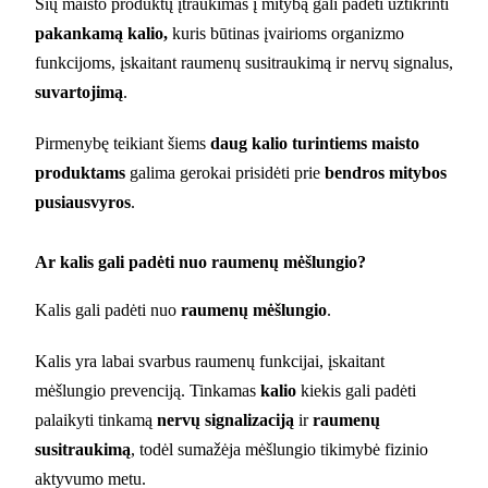
Šių maisto produktų įtraukimas į mitybą gali padėti užtikrinti
pakankamą kalio,
kuris būtinas įvairioms organizmo
funkcijoms, įskaitant raumenų susitraukimą ir nervų signalus,
suvartojimą
.
Pirmenybę teikiant šiems
daug kalio turintiems maisto
produktams
galima gerokai prisidėti prie
bendros mitybos
pusiausvyros
.
Ar kalis gali padėti nuo raumenų mėšlungio?
Kalis gali padėti nuo
raumenų mėšlungio
.
Kalis yra labai svarbus raumenų funkcijai, įskaitant
mėšlungio prevenciją. Tinkamas
kalio
kiekis gali padėti
palaikyti tinkamą
nervų signalizaciją
ir
raumenų
susitraukimą
, todėl sumažėja mėšlungio tikimybė fizinio
aktyvumo metu.