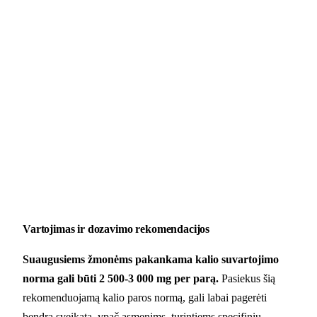
Vartojimas ir dozavimo rekomendacijos
Suaugusiems žmonėms pakankama kalio suvartojimo
norma gali būti 2 500-3 000 mg per parą.
Pasiekus šią
rekomenduojamą kalio paros normą, gali labai pagerėti
bendra sveikata, ypač asmenims, turintiems specifinių