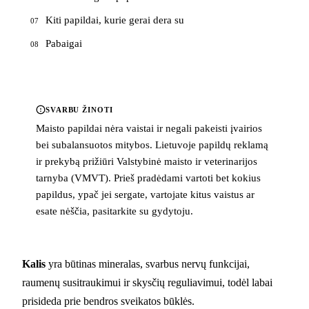
Kiti papildai, kurie gerai dera su
07
Pabaigai
08
SVARBU ŽINOTI
Maisto papildai nėra vaistai ir negali pakeisti įvairios
bei subalansuotos mitybos. Lietuvoje papildų reklamą
ir prekybą prižiūri Valstybinė maisto ir veterinarijos
tarnyba (VMVT). Prieš pradėdami vartoti bet kokius
papildus, ypač jei sergate, vartojate kitus vaistus ar
esate nėščia, pasitarkite su gydytoju.
Kalis
yra būtinas mineralas, svarbus nervų funkcijai,
raumenų susitraukimui ir skysčių reguliavimui, todėl labai
prisideda prie bendros sveikatos būklės.