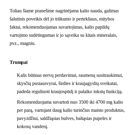
Toliau šiame pranešime nagrinėjama kalio nauda, galimas
šalutinis poveikis dėl jo trūkumo ir pertekliaus, mitybos
faktai, rekomenduojamas suvartojimas, kalio papildų
vartojimo sudėtingumas ir jo sąveika su kitais mineralais,
pvz., magniu.
Trumpai
Kalis būtinas nervų perdavimui, raumenų susitraukimui,
skysčių pusiausvyrai, širdies ir kraujagyslių sveikatai,
padeda reguliuoti kraujospūdį ir palaiko inkstų funkciją.
Rekomenduojama suvartoti nuo 3500 iki 4700 mg kalio
per parą, vartojant daug kalio turinčius maisto produktus,
pavyzdžiui, saldžiąsias bulves, baltąsias pupeles ir
kokosų vandenį.