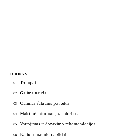
TURINYS
Trumpai
01
Galima nauda
02
Galimas šalutinis poveikis
03
Maistinė informacija, kalorijos
04
Vartojimas ir dozavimo rekomendacijos
05
Kalio ir magnio papildai
06