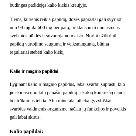
būdingas padidėjęs kalio kiekis kraujyje.
Tiems, kuriems reikia papildų, dozės paprastai gali svyruoti
nuo 99 mg iki 600 mg per parą, priklausomai nuo asmens
sveikatos būklės ir suvartojamo maisto. Norint užtikrinti
papildų vartojimo saugumą ir veiksmingumą, būtina
reguliariai stebėti kalio kiekį.
Kalio ir magnio papildai
Lyginant kalio ir magnio papildus, labai svarbu suprasti, kuo
jie skiriasi nuo kitų panašių papildų ir kokią konkrečią naudą
bei trūkumus teikia. Abu mineralai atlieka gyvybiškai
svarbius vaidmenis organizme, tačiau jų funkcijos ir poveikis
gali labai skirtis.
Kalio papildai: