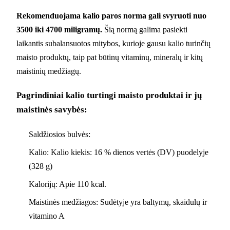
Rekomenduojama kalio paros norma gali svyruoti nuo
3500 iki 4700 miligramų.
Šią normą galima pasiekti
laikantis subalansuotos mitybos, kurioje gausu kalio turinčių
maisto produktų, taip pat būtinų vitaminų, mineralų ir kitų
maistinių medžiagų.
Pagrindiniai kalio turtingi maisto produktai ir jų
maistinės savybės:
Saldžiosios bulvės:
Kalio: Kalio kiekis: 16 % dienos vertės (DV) puodelyje
(328 g)
Kalorijų: Apie 110 kcal.
Maistinės medžiagos: Sudėtyje yra baltymų, skaidulų ir
vitamino A