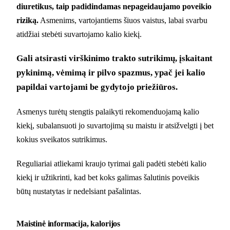
diuretikus, taip padidindamas nepageidaujamo poveikio
riziką.
Asmenims, vartojantiems šiuos vaistus, labai svarbu
atidžiai stebėti suvartojamo kalio kiekį.
Gali atsirasti virškinimo trakto sutrikimų, įskaitant
pykinimą, vėmimą ir pilvo spazmus, ypač jei kalio
papildai vartojami be gydytojo priežiūros.
Asmenys turėtų stengtis palaikyti rekomenduojamą kalio
kiekį, subalansuoti jo suvartojimą su maistu ir atsižvelgti į bet
kokius sveikatos sutrikimus.
Reguliariai atliekami kraujo tyrimai gali padėti stebėti kalio
kiekį ir užtikrinti, kad bet koks galimas šalutinis poveikis
būtų nustatytas ir nedelsiant pašalintas.
Maistinė informacija, kalorijos