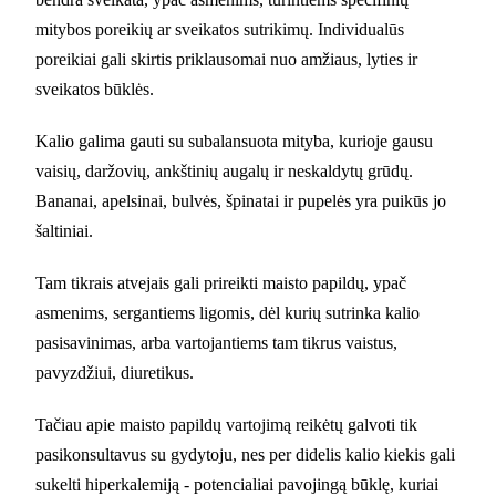
mitybos poreikių ar sveikatos sutrikimų. Individualūs
poreikiai gali skirtis priklausomai nuo amžiaus, lyties ir
sveikatos būklės.
Kalio galima gauti su subalansuota mityba, kurioje gausu
vaisių, daržovių, ankštinių augalų ir neskaldytų grūdų.
Bananai, apelsinai, bulvės, špinatai ir pupelės yra puikūs jo
šaltiniai.
Tam tikrais atvejais gali prireikti maisto papildų, ypač
asmenims, sergantiems ligomis, dėl kurių sutrinka kalio
pasisavinimas, arba vartojantiems tam tikrus vaistus,
pavyzdžiui, diuretikus.
Tačiau apie maisto papildų vartojimą reikėtų galvoti tik
pasikonsultavus su gydytoju, nes per didelis kalio kiekis gali
sukelti hiperkalemiją - potencialiai pavojingą būklę, kuriai