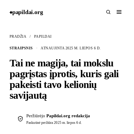
papildai
.
org
◆
PRADŽIA
/
PAPILDAI
STRAIPSNIS
·
ATNAUJINTA 2025 M. LIEPOS 6 D.
Tai ne magija, tai mokslu
pagrįstas įprotis, kuris gali
pakeisti tavo kelionių
savijautą
Peržiūrėjo
Papildai.org redakcija
Paskutinė peržiūra
2025 m. liepos 6 d.