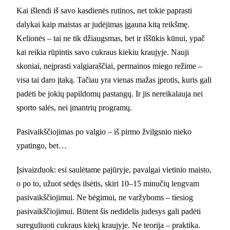
Kai išlendi iš savo kasdienės rutinos, net tokie paprasti
dalykai kaip maistas ar judėjimas įgauna kitą reikšmę.
Kelionės – tai ne tik džiaugsmas, bet ir iššūkis kūnui, ypač
kai reikia rūpintis savo cukraus kiekiu kraujyje. Nauji
skoniai, neįprasti valgiaraščiai, permainos miego režime –
visa tai daro įtaką. Tačiau yra vienas mažas įprotis, kuris gali
padėti be jokių papildomų pastangų. Ir jis nereikalauja nei
sporto salės, nei įmantrių programų.
Pasivaikščiojimas po valgio – iš pirmo žvilgsnio nieko
ypatingo, bet…
Įsivaizduok: esi saulėtame pajūryje, pavalgai vietinio maisto,
o po to, užuot sėdęs ilsėtis, skiri 10–15 minučių lengvam
pasivaikščiojimui. Ne bėgimui, ne varžyboms – tiesiog
pasivaikščiojimui. Būtent šis nedidelis judesys gali padėti
sureguliuoti cukraus kiekį kraujyje. Ne teorija – praktika.