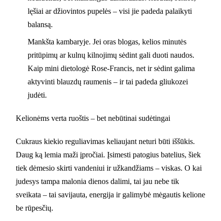
lęšiai ar džiovintos pupelės – visi jie padeda palaikyti
balansą.
Mankšta kambaryje. Jei oras blogas, kelios minutės
pritūpimų ar kulnų kilnojimų sėdint gali duoti naudos.
Kaip mini dietologė Rose-Francis, net ir sėdint galima
aktyvinti blauzdų raumenis – ir tai padeda gliukozei
judėti.
Kelionėms verta ruoštis – bet nebūtinai sudėtingai
Cukraus kiekio reguliavimas keliaujant neturi būti iššūkis.
Daug ką lemia maži įpročiai. Įsimesti patogius batelius, šiek
tiek dėmesio skirti vandeniui ir užkandžiams – viskas. O kai
judesys tampa malonia dienos dalimi, tai jau nebe tik
sveikata – tai savijauta, energija ir galimybė mėgautis kelione
be rūpesčių.