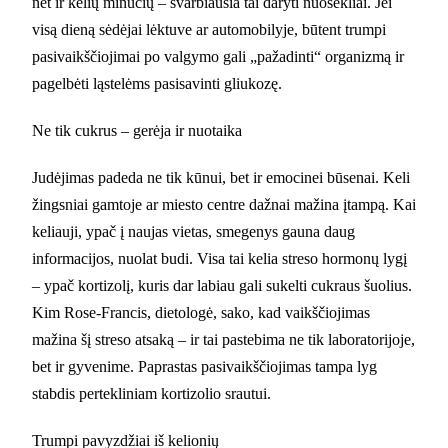
net ir kelių minučių – svarbiausia tai daryti nuosekliai. Jei
visą dieną sėdėjai lėktuve ar automobilyje, būtent trumpi
pasivaikščiojimai po valgymo gali „pažadinti“ organizmą ir
pagelbėti ląstelėms pasisavinti gliukozę.
Ne tik cukrus – gerėja ir nuotaika
Judėjimas padeda ne tik kūnui, bet ir emocinei būsenai. Keli
žingsniai gamtoje ar miesto centre dažnai mažina įtampą. Kai
keliauji, ypač į naujas vietas, smegenys gauna daug
informacijos, nuolat budi. Visa tai kelia streso hormonų lygį
– ypač kortizolį, kuris dar labiau gali sukelti cukraus šuolius.
Kim Rose-Francis, dietologė, sako, kad vaikščiojimas
mažina šį streso atsaką – ir tai pastebima ne tik laboratorijoje,
bet ir gyvenime. Paprastas pasivaikščiojimas tampa lyg
stabdis pertekliniam kortizolio srautui.
Trumpi pavyzdžiai iš kelionių