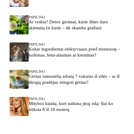
PAPILDAI
Ar veikia? Detox gėrimai, kurie išties daro
skirtumą (ir kurie – tik skamba gražiai)
PAPILDAI
Kokie ingredientai efektyviausi prieš treniruotę –
kofeinas, beta-alaninas ar kreatinas?
PAPILDAI
Gėriau ramunėlių arbatą 7 vakarus iš eilės – ar iš
tikrųjų pradėjau miegoti geriau?
PAPILDAI
Mitybos klaida, kuri naikina jūsų odą: štai ko
trūksta 8 iš 10 moterų