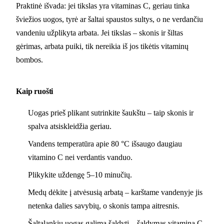
Praktinė išvada: jei tikslas yra vitaminas C, geriau tinka
šviežios uogos, tyrė ar šaltai spaustos sultys, o ne verdančiu
vandeniu užplikyta arbata. Jei tikslas – skonis ir šiltas
gėrimas, arbata puiki, tik nereikia iš jos tikėtis vitaminų
bombos.
Kaip ruošti
Uogas prieš plikant sutrinkite šaukštu – taip skonis ir
spalva atsiskleidžia geriau.
Vandens temperatūra apie 80 °C išsaugo daugiau
vitamino C nei verdantis vanduo.
Plikykite uždengę 5–10 minučių.
Medų dėkite į atvėsusią arbatą – karštame vandenyje jis
netenka dalies savybių, o skonis tampa aitresnis.
Šaltalankių uogas galima šaldyti – šaldymas vitaminą C