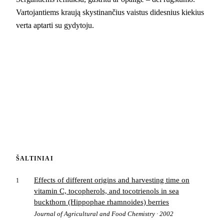
Vartojantiems kraują skystinančius vaistus didesnius kiekius
verta aptarti su gydytoju.
ŠALTINIAI
Effects of different origins and harvesting time on
1
vitamin C, tocopherols, and tocotrienols in sea
buckthorn (Hippophae rhamnoides) berries
Journal of Agricultural and Food Chemistry · 2002