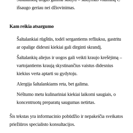
išsaugo geriau nei džiovinimas.
Kam reikia atsargumo
Šaltalankiai rūgštūs, todėl sergantiems refliuksu, gastritu
ar opalige didesni kiekiai gali dirginti skrandį.
Šaltalankių aliejus ir uogos gali veikti kraujo krešėjimą –
vartojantiems kraują skystinančius vaistus didesnius
kiekius verta aptarti su gydytoju.
Alergija šaltalankiams reta, bet galima.
Nėštumo metu kulinariniai kiekiai laikomi saugiais, o
koncentruotų preparatų saugumas netirtas.
Šis tekstas yra informacinio pobūdžio ir nepakeičia sveikatos
priežiūros specialisto konsultacijos.