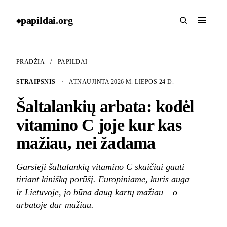
papildai
.
org
◆
PRADŽIA
/
PAPILDAI
STRAIPSNIS
·
ATNAUJINTA 2026 M. LIEPOS 24 D.
Šaltalankių arbata: kodėl
vitamino C joje kur kas
mažiau, nei žadama
Garsieji šaltalankių vitamino C skaičiai gauti
tiriant kinišką porūšį. Europiniame, kuris auga
ir Lietuvoje, jo būna daug kartų mažiau – o
arbatoje dar mažiau.