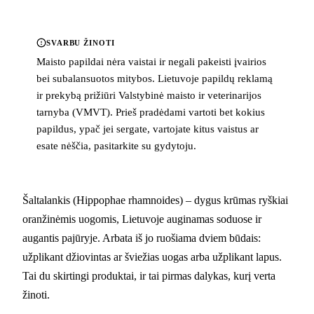
SVARBU ŽINOTI
Maisto papildai nėra vaistai ir negali pakeisti įvairios
bei subalansuotos mitybos. Lietuvoje papildų reklamą
ir prekybą prižiūri Valstybinė maisto ir veterinarijos
tarnyba (VMVT). Prieš pradėdami vartoti bet kokius
papildus, ypač jei sergate, vartojate kitus vaistus ar
esate nėščia, pasitarkite su gydytoju.
Šaltalankis (Hippophae rhamnoides) – dygus krūmas ryškiai
oranžinėmis uogomis, Lietuvoje auginamas soduose ir
augantis pajūryje. Arbata iš jo ruošiama dviem būdais:
užplikant džiovintas ar šviežias uogas arba užplikant lapus.
Tai du skirtingi produktai, ir tai pirmas dalykas, kurį verta
žinoti.