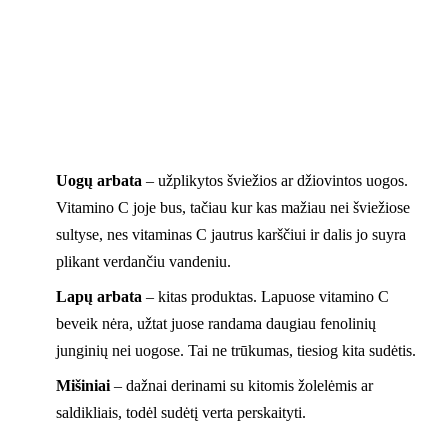
Uogų arbata
– užplikytos šviežios ar džiovintos uogos.
Vitamino C joje bus, tačiau kur kas mažiau nei šviežiose
sultyse, nes vitaminas C jautrus karščiui ir dalis jo suyra
plikant verdančiu vandeniu.
Lapų arbata
– kitas produktas. Lapuose vitamino C
beveik nėra, užtat juose randama daugiau fenolinių
junginių nei uogose. Tai ne trūkumas, tiesiog kita sudėtis.
Mišiniai
– dažnai derinami su kitomis žolelėmis ar
saldikliais, todėl sudėtį verta perskaityti.