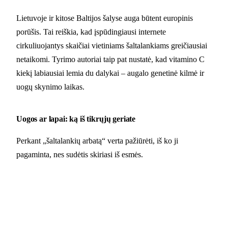
Lietuvoje ir kitose Baltijos šalyse auga būtent europinis
porūšis. Tai reiškia, kad įspūdingiausi internete
cirkuliuojantys skaičiai vietiniams šaltalankiams greičiausiai
netaikomi. Tyrimo autoriai taip pat nustatė, kad vitamino C
kiekį labiausiai lemia du dalykai – augalo genetinė kilmė ir
uogų skynimo laikas.
Uogos ar lapai: ką iš tikrųjų geriate
Perkant „šaltalankių arbatą“ verta pažiūrėti, iš ko ji
pagaminta, nes sudėtis skiriasi iš esmės.