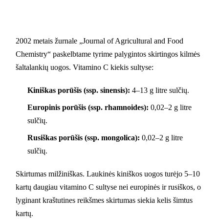
2002 metais žurnale „Journal of Agricultural and Food
Chemistry“ paskelbtame tyrime palygintos skirtingos kilmės
šaltalankių uogos. Vitamino C kiekis sultyse:
Kiniškas porūšis (ssp. sinensis):
4–13 g litre sulčių.
Europinis porūšis (ssp. rhamnoides):
0,02–2 g litre
sulčių.
Rusiškas porūšis (ssp. mongolica):
0,02–2 g litre
sulčių.
Skirtumas milžiniškas. Laukinės kiniškos uogos turėjo 5–10
kartų daugiau vitamino C sultyse nei europinės ir rusiškos, o
lyginant kraštutines reikšmes skirtumas siekia kelis šimtus
kartų.