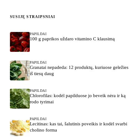
SUSIJĘ STRAIPSNIAI
PAPILDAI
100 g paprikos uždaro vitamino C klausimą
PAPILDAI
Granatai nepadeda: 12 produktų, kuriuose geležies
iš tiesų daug
PAPILDAI
Chlorofilas: kodėl papilduose jo beveik nėra ir ką
rodo tyrimai
PAPILDAI
Lecitinas: kas tai, šalutinis poveikis ir kodėl svarbi
cholino forma