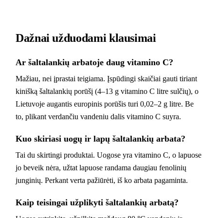
Dažnai užduodami klausimai
Ar šaltalankių arbatoje daug vitamino C?
Mažiau, nei įprastai teigiama. Įspūdingi skaičiai gauti tiriant
kinišką šaltalankių porūšį (4–13 g vitamino C litre sulčių), o
Lietuvoje augantis europinis porūšis turi 0,02–2 g litre. Be
to, plikant verdančiu vandeniu dalis vitamino C suyra.
Kuo skiriasi uogų ir lapų šaltalankių arbata?
Tai du skirtingi produktai. Uogose yra vitamino C, o lapuose
jo beveik nėra, užtat lapuose randama daugiau fenolinių
junginių. Perkant verta pažiūrėti, iš ko arbata pagaminta.
Kaip teisingai užplikyti šaltalankių arbatą?