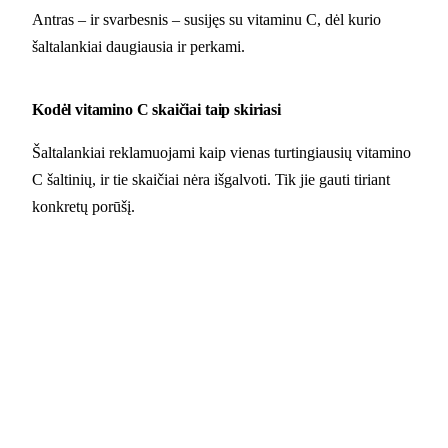
Antras – ir svarbesnis – susijęs su vitaminu C, dėl kurio
šaltalankiai daugiausia ir perkami.
Kodėl vitamino C skaičiai taip skiriasi
Šaltalankiai reklamuojami kaip vienas turtingiausių vitamino
C šaltinių, ir tie skaičiai nėra išgalvoti. Tik jie gauti tiriant
konkretų porūšį.