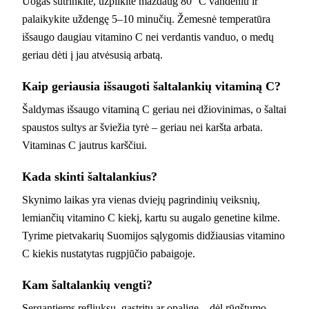
Uogas sutrinkite, užpilkite maždaug 80 °C vandeniu ir
palaikykite uždengę 5–10 minučių. Žemesnė temperatūra
išsaugo daugiau vitamino C nei verdantis vanduo, o medų
geriau dėti į jau atvėsusią arbatą.
Kaip geriausia išsaugoti šaltalankių vitaminą C?
Šaldymas išsaugo vitaminą C geriau nei džiovinimas, o šaltai
spaustos sultys ar šviežia tyrė – geriau nei karšta arbata.
Vitaminas C jautrus karščiui.
Kada skinti šaltalankius?
Skynimo laikas yra vienas dviejų pagrindinių veiksnių,
lemiančių vitamino C kiekį, kartu su augalo genetine kilme.
Tyrime pietvakarių Suomijos sąlygomis didžiausias vitamino
C kiekis nustatytas rugpjūčio pabaigoje.
Kam šaltalankių vengti?
Sergantiems refliuksu, gastritu ar opalige – dėl rūgštumo.