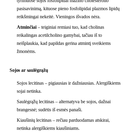
tyrimuose sojos fosfolipidai mažino cholesterolio
pasisavinimą, kituose pieno fosfolipidai plazmos lipidų
reikšmingai nekeitė. Vieningos išvados nėra.
Atminčiai
– teiginiai remiasi tuo, kad cholinas
reikalingas acetilcholino gamybai, tačiau iš to
neišplaukia, kad papildas gerina atmintį sveikiems
žmonėms.
Sojos ar saulėgrąžų
Sojos lecitinas – pigiausias ir dažniausias. Alergiškiems
sojai netinka.
Saulėgrąžų lecitinas – alternatyva be sojos, dažnai
brangesnė; sudėtis iš esmės panaši.
Kiaušinių lecitinas – rečiau parduodamas atskirai,
netinka alergiškiems kiaušiniams.