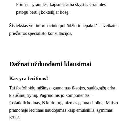
Forma – granulės, kapsulės arba skystis. Granules
patogu berti į kokteilį ar košę.
Šis tekstas yra informacinio pobūdžio ir nepakeičia sveikatos
priežiūros specialisto konsultacijos.
Dažnai užduodami klausimai
Kas yra lecitinas?
Tai fosfolipidų mišinys, gaunamas iš sojos, saulėgrąžų arba
kiaušinių trynių. Pagrindinis jo komponentas –
fosfatidilcholinas, iš kurio organizmas gauna choliną. Maisto
pramonėje lecitinas naudojamas kaip emulsiklis, žymimas
E322.