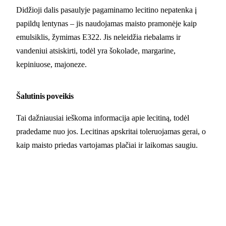
Didžioji dalis pasaulyje pagaminamo lecitino nepatenka į
papildų lentynas – jis naudojamas maisto pramonėje kaip
emulsiklis, žymimas E322. Jis neleidžia riebalams ir
vandeniui atsiskirti, todėl yra šokolade, margarine,
kepiniuose, majoneze.
Šalutinis poveikis
Tai dažniausiai ieškoma informacija apie lecitiną, todėl
pradedame nuo jos. Lecitinas apskritai toleruojamas gerai, o
kaip maisto priedas vartojamas plačiai ir laikomas saugiu.