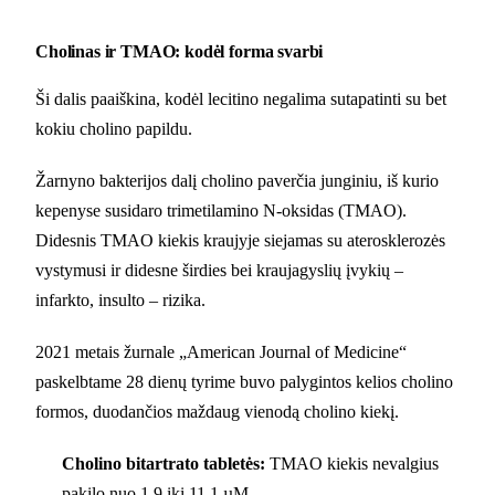
Cholinas ir TMAO: kodėl forma svarbi
Ši dalis paaiškina, kodėl lecitino negalima sutapatinti su bet
kokiu cholino papildu.
Žarnyno bakterijos dalį cholino paverčia junginiu, iš kurio
kepenyse susidaro trimetilamino N-oksidas (TMAO).
Didesnis TMAO kiekis kraujyje siejamas su aterosklerozės
vystymusi ir didesne širdies bei kraujagyslių įvykių –
infarkto, insulto – rizika.
2021 metais žurnale „American Journal of Medicine“
paskelbtame 28 dienų tyrime buvo palygintos kelios cholino
formos, duodančios maždaug vienodą cholino kiekį.
Cholino bitartrato tabletės:
TMAO kiekis nevalgius
pakilo nuo 1,9 iki 11,1 µM.