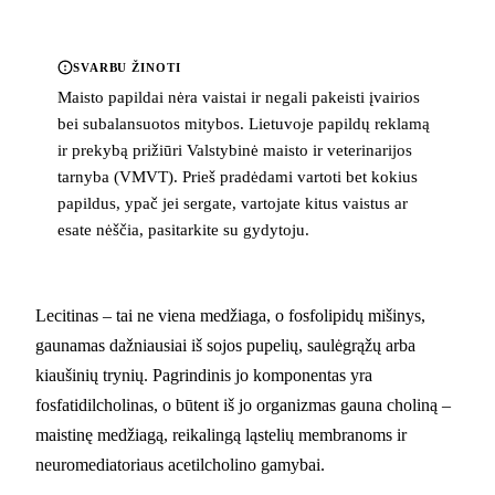
SVARBU ŽINOTI
Maisto papildai nėra vaistai ir negali pakeisti įvairios
bei subalansuotos mitybos. Lietuvoje papildų reklamą
ir prekybą prižiūri Valstybinė maisto ir veterinarijos
tarnyba (VMVT). Prieš pradėdami vartoti bet kokius
papildus, ypač jei sergate, vartojate kitus vaistus ar
esate nėščia, pasitarkite su gydytoju.
Lecitinas – tai ne viena medžiaga, o fosfolipidų mišinys,
gaunamas dažniausiai iš sojos pupelių, saulėgrąžų arba
kiaušinių trynių. Pagrindinis jo komponentas yra
fosfatidilcholinas, o būtent iš jo organizmas gauna choliną –
maistinę medžiagą, reikalingą ląstelių membranoms ir
neuromediatoriaus acetilcholino gamybai.