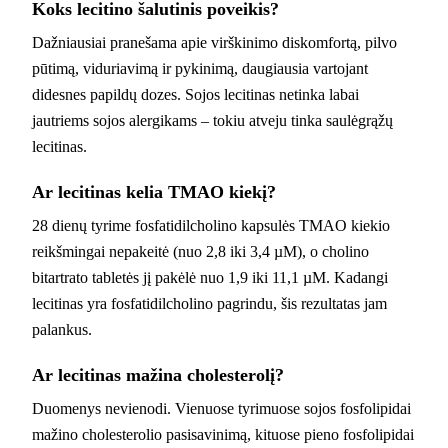
Koks lecitino šalutinis poveikis?
Dažniausiai pranešama apie virškinimo diskomfortą, pilvo
pūtimą, viduriavimą ir pykinimą, daugiausia vartojant
didesnes papildų dozes. Sojos lecitinas netinka labai
jautriems sojos alergikams – tokiu atveju tinka saulėgrąžų
lecitinas.
Ar lecitinas kelia TMAO kiekį?
28 dienų tyrime fosfatidilcholino kapsulės TMAO kiekio
reikšmingai nepakeitė (nuo 2,8 iki 3,4 µM), o cholino
bitartrato tabletės jį pakėlė nuo 1,9 iki 11,1 µM. Kadangi
lecitinas yra fosfatidilcholino pagrindu, šis rezultatas jam
palankus.
Ar lecitinas mažina cholesterolį?
Duomenys nevienodi. Vienuose tyrimuose sojos fosfolipidai
mažino cholesterolio pasisavinimą, kituose pieno fosfolipidai