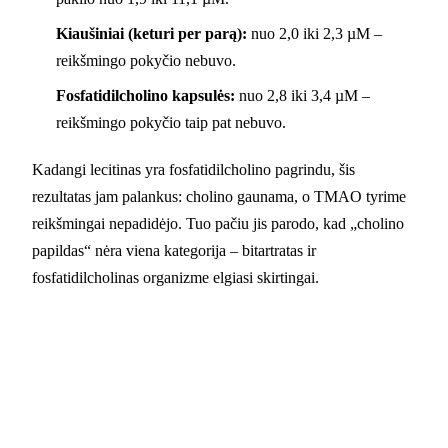
Kiaušiniai (keturi per parą):
nuo 2,0 iki 2,3 µM –
reikšmingo pokyčio nebuvo.
Fosfatidilcholino kapsulės:
nuo 2,8 iki 3,4 µM –
reikšmingo pokyčio taip pat nebuvo.
Kadangi lecitinas yra fosfatidilcholino pagrindu, šis
rezultatas jam palankus: cholino gaunama, o TMAO tyrime
reikšmingai nepadidėjo. Tuo pačiu jis parodo, kad „cholino
papildas“ nėra viena kategorija – bitartratas ir
fosfatidilcholinas organizme elgiasi skirtingai.