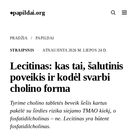
papildai
.
org
◆
PRADŽIA
/
PAPILDAI
STRAIPSNIS
·
ATNAUJINTA 2026 M. LIEPOS 24 D.
Lecitinas: kas tai, šalutinis
poveikis ir kodėl svarbi
cholino forma
Tyrime cholino tabletės beveik šešis kartus
pakėlė su širdies rizika siejamo TMAO kiekį, o
fosfatidilcholinas – ne. Lecitinas yra būtent
fosfatidilcholinas.