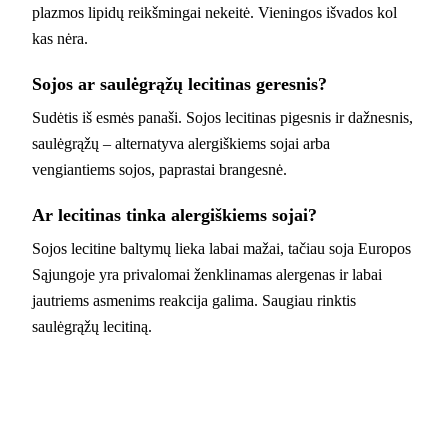
plazmos lipidų reikšmingai nekeitė. Vieningos išvados kol
kas nėra.
Sojos ar saulėgrąžų lecitinas geresnis?
Sudėtis iš esmės panaši. Sojos lecitinas pigesnis ir dažnesnis,
saulėgrąžų – alternatyva alergiškiems sojai arba
vengiantiems sojos, paprastai brangesnė.
Ar lecitinas tinka alergiškiems sojai?
Sojos lecitine baltymų lieka labai mažai, tačiau soja Europos
Sąjungoje yra privalomai ženklinamas alergenas ir labai
jautriems asmenims reakcija galima. Saugiau rinktis
saulėgrąžų lecitiną.