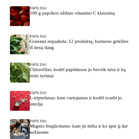
PAPILDAI
100 g paprikos uždaro vitamino C klausimą
PAPILDAI
Granatai nepadeda: 12 produktų, kuriuose geležies
iš tiesų daug
PAPILDAI
Chlorofilas: kodėl papilduose jo beveik nėra ir ką
rodo tyrimai
PAPILDAI
L-triptofanas: kam vartojamas ir kodėl svarbi jo
istorija
PAPILDAI
Magnio bisglicinatas: kam jis tinka ir ko apie jį dar
nežinome