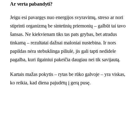
Ar verta pabandyti?
Jeigu esi pavargęs nuo energijos svyravimų, streso ar nori
stiprinti organizmą be sintetinių priemonių – galbūt tai tavo
šansas. Ne kiekvienam tiks tas pats grybas, bet atradus
tinkamą – rezultatai dažnai maloniai nustebina. Ir nors
papildas nėra stebuklinga piliulė, jis gali tapti nedidele
pagalba, kuri ilgainiui pakeičia daugiau nei tik savijautą.
Kartais mažas pokytis – rytas be rūko galvoje – yra viskas,
ko reikia, kad diena pajudėtų į gerą pusę.