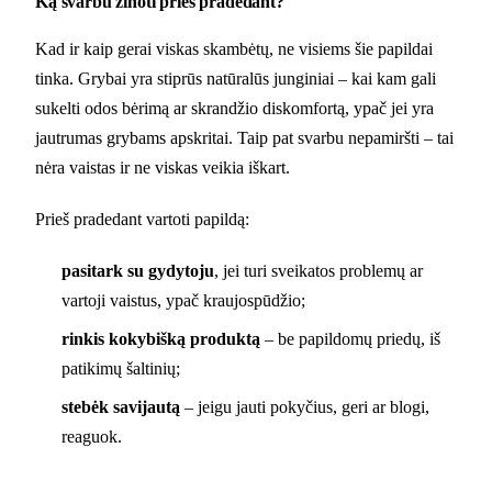
Ką svarbu žinoti prieš pradedant?
Kad ir kaip gerai viskas skambėtų, ne visiems šie papildai
tinka. Grybai yra stiprūs natūralūs junginiai – kai kam gali
sukelti odos bėrimą ar skrandžio diskomfortą, ypač jei yra
jautrumas grybams apskritai. Taip pat svarbu nepamiršti – tai
nėra vaistas ir ne viskas veikia iškart.
Prieš pradedant vartoti papildą:
pasitark su gydytoju
, jei turi sveikatos problemų ar
vartoji vaistus, ypač kraujospūdžio;
rinkis kokybišką produktą
– be papildomų priedų, iš
patikimų šaltinių;
stebėk savijautą
– jeigu jauti pokyčius, geri ar blogi,
reaguok.