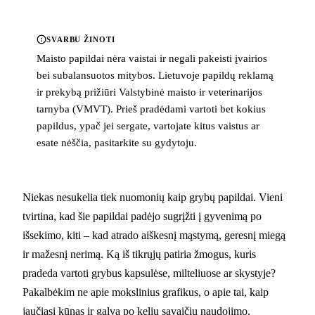
SVARBU ŽINOTI
Maisto papildai nėra vaistai ir negali pakeisti įvairios
bei subalansuotos mitybos. Lietuvoje papildų reklamą
ir prekybą prižiūri Valstybinė maisto ir veterinarijos
tarnyba (VMVT). Prieš pradėdami vartoti bet kokius
papildus, ypač jei sergate, vartojate kitus vaistus ar
esate nėščia, pasitarkite su gydytoju.
Niekas nesukelia tiek nuomonių kaip grybų papildai. Vieni
tvirtina, kad šie papildai padėjo sugrįžti į gyvenimą po
išsekimo, kiti – kad atrado aiškesnį mąstymą, geresnį miegą
ir mažesnį nerimą. Ką iš tikrųjų patiria žmogus, kuris
pradeda vartoti grybus kapsulėse, milteliuose ar skystyje?
Pakalbėkim ne apie mokslinius grafikus, o apie tai, kaip
jaučiasi kūnas ir galva po kelių savaičių naudojimo.