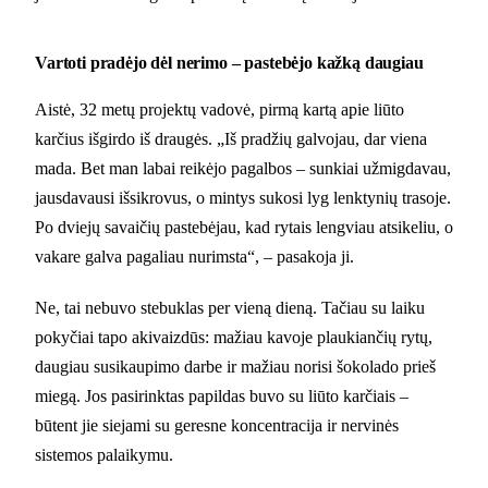
Vartoti pradėjo dėl nerimo – pastebėjo kažką daugiau
Aistė, 32 metų projektų vadovė, pirmą kartą apie liūto
karčius išgirdo iš draugės. „Iš pradžių galvojau, dar viena
mada. Bet man labai reikėjo pagalbos – sunkiai užmigdavau,
jausdavausi išsikrovus, o mintys sukosi lyg lenktynių trasoje.
Po dviejų savaičių pastebėjau, kad rytais lengviau atsikeliu, o
vakare galva pagaliau nurimsta“, – pasakoja ji.
Ne, tai nebuvo stebuklas per vieną dieną. Tačiau su laiku
pokyčiai tapo akivaizdūs: mažiau kavoje plaukiančių rytų,
daugiau susikaupimo darbe ir mažiau norisi šokolado prieš
miegą. Jos pasirinktas papildas buvo su liūto karčiais –
būtent jie siejami su geresne koncentracija ir nervinės
sistemos palaikymu.