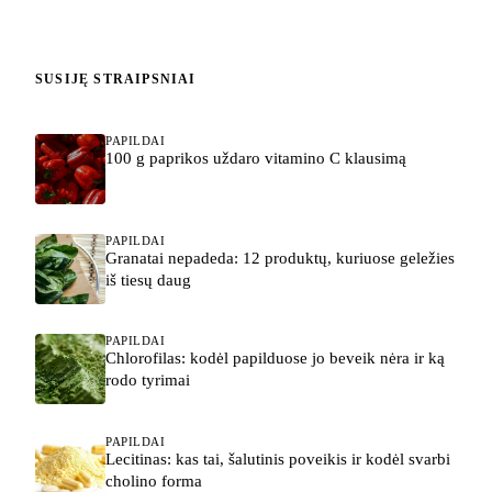
SUSIJĘ STRAIPSNIAI
PAPILDAI
100 g paprikos uždaro vitamino C klausimą
PAPILDAI
Granatai nepadeda: 12 produktų, kuriuose geležies
iš tiesų daug
PAPILDAI
Chlorofilas: kodėl papilduose jo beveik nėra ir ką
rodo tyrimai
PAPILDAI
Lecitinas: kas tai, šalutinis poveikis ir kodėl svarbi
cholino forma