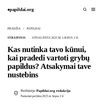
papildai
.
org
◆
PRADŽIA
/
PAPILDAI
STRAIPSNIS
·
ATNAUJINTA 2025 M. LIEPOS 2 D.
Kas nutinka tavo kūnui,
kai pradedi vartoti grybų
papildus? Atsakymai tave
nustebins
Peržiūrėjo
Papildai.org redakcija
Paskutinė peržiūra
2025 m. liepos 2 d.