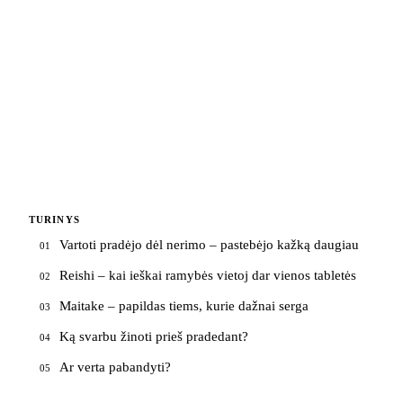
TURINYS
Vartoti pradėjo dėl nerimo – pastebėjo kažką daugiau
01
Reishi – kai ieškai ramybės vietoj dar vienos tabletės
02
Maitake – papildas tiems, kurie dažnai serga
03
Ką svarbu žinoti prieš pradedant?
04
Ar verta pabandyti?
05