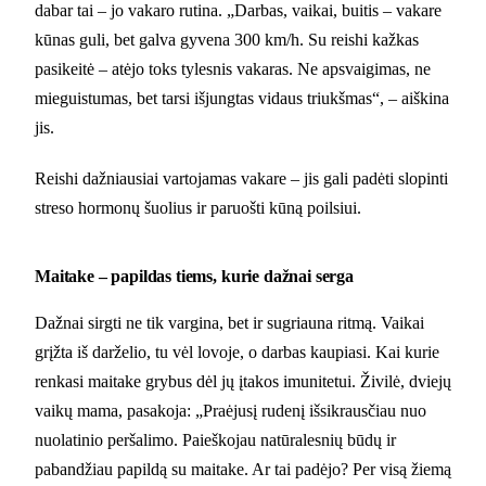
dabar tai – jo vakaro rutina. „Darbas, vaikai, buitis – vakare
kūnas guli, bet galva gyvena 300 km/h. Su reishi kažkas
pasikeitė – atėjo toks tylesnis vakaras. Ne apsvaigimas, ne
mieguistumas, bet tarsi išjungtas vidaus triukšmas“, – aiškina
jis.
Reishi dažniausiai vartojamas vakare – jis gali padėti slopinti
streso hormonų šuolius ir paruošti kūną poilsiui.
Maitake – papildas tiems, kurie dažnai serga
Dažnai sirgti ne tik vargina, bet ir sugriauna ritmą. Vaikai
grįžta iš darželio, tu vėl lovoje, o darbas kaupiasi. Kai kurie
renkasi maitake grybus dėl jų įtakos imunitetui. Živilė, dviejų
vaikų mama, pasakoja: „Praėjusį rudenį išsikrausčiau nuo
nuolatinio peršalimo. Paieškojau natūralesnių būdų ir
pabandžiau papildą su maitake. Ar tai padėjo? Per visą žiemą