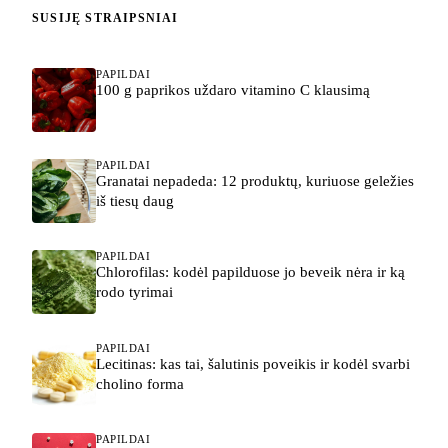
SUSIJĘ STRAIPSNIAI
PAPILDAI
100 g paprikos uždaro vitamino C klausimą
PAPILDAI
Granatai nepadeda: 12 produktų, kuriuose geležies
iš tiesų daug
PAPILDAI
Chlorofilas: kodėl papilduose jo beveik nėra ir ką
rodo tyrimai
PAPILDAI
Lecitinas: kas tai, šalutinis poveikis ir kodėl svarbi
cholino forma
PAPILDAI