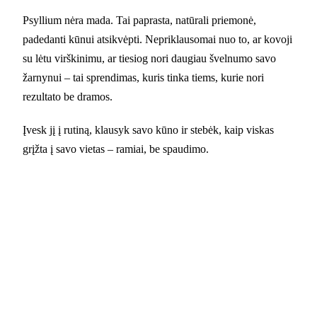
Psyllium nėra mada. Tai paprasta, natūrali priemonė,
padedanti kūnui atsikvėpti. Nepriklausomai nuo to, ar kovoji
su lėtu virškinimu, ar tiesiog nori daugiau švelnumo savo
žarnynui – tai sprendimas, kuris tinka tiems, kurie nori
rezultato be dramos.
Įvesk jį į rutiną, klausyk savo kūno ir stebėk, kaip viskas
grįžta į savo vietas – ramiai, be spaudimo.