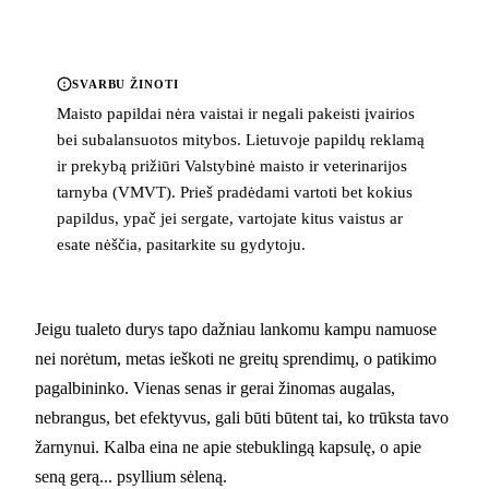
SVARBU ŽINOTI
Maisto papildai nėra vaistai ir negali pakeisti įvairios
bei subalansuotos mitybos. Lietuvoje papildų reklamą
ir prekybą prižiūri Valstybinė maisto ir veterinarijos
tarnyba (VMVT). Prieš pradėdami vartoti bet kokius
papildus, ypač jei sergate, vartojate kitus vaistus ar
esate nėščia, pasitarkite su gydytoju.
Jeigu tualeto durys tapo dažniau lankomu kampu namuose
nei norėtum, metas ieškoti ne greitų sprendimų, o patikimo
pagalbininko. Vienas senas ir gerai žinomas augalas,
nebrangus, bet efektyvus, gali būti būtent tai, ko trūksta tavo
žarnynui. Kalba eina ne apie stebuklingą kapsulę, o apie
seną gerą... psyllium sėleną.