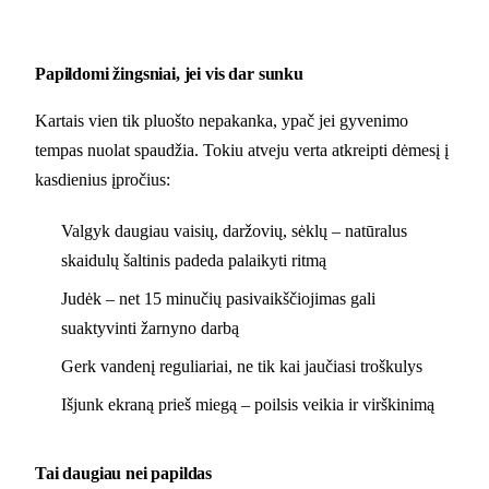
Papildomi žingsniai, jei vis dar sunku
Kartais vien tik pluošto nepakanka, ypač jei gyvenimo
tempas nuolat spaudžia. Tokiu atveju verta atkreipti dėmesį į
kasdienius įpročius:
Valgyk daugiau vaisių, daržovių, sėklų – natūralus
skaidulų šaltinis padeda palaikyti ritmą
Judėk – net 15 minučių pasivaikščiojimas gali
suaktyvinti žarnyno darbą
Gerk vandenį reguliariai, ne tik kai jaučiasi troškulys
Išjunk ekraną prieš miegą – poilsis veikia ir virškinimą
Tai daugiau nei papildas