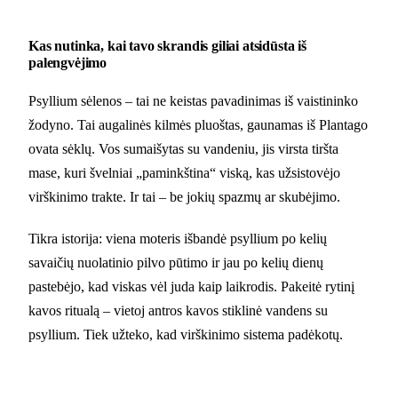
Kas nutinka, kai tavo skrandis giliai atsidūsta iš
palengvėjimo
Psyllium sėlenos – tai ne keistas pavadinimas iš vaistininko
žodyno. Tai augalinės kilmės pluoštas, gaunamas iš Plantago
ovata sėklų. Vos sumaišytas su vandeniu, jis virsta tiršta
mase, kuri švelniai „paminkština“ viską, kas užsistovėjo
virškinimo trakte. Ir tai – be jokių spazmų ar skubėjimo.
Tikra istorija: viena moteris išbandė psyllium po kelių
savaičių nuolatinio pilvo pūtimo ir jau po kelių dienų
pastebėjo, kad viskas vėl juda kaip laikrodis. Pakeitė rytinį
kavos ritualą – vietoj antros kavos stiklinė vandens su
psyllium. Tiek užteko, kad virškinimo sistema padėkotų.