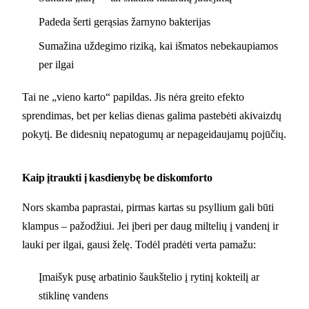
Padeda šerti gerąsias žarnyno bakterijas
Sumažina uždegimo riziką, kai išmatos nebekaupiamos
per ilgai
Tai ne „vieno karto“ papildas. Jis nėra greito efekto
sprendimas, bet per kelias dienas galima pastebėti akivaizdų
pokytį. Be didesnių nepatogumų ar nepageidaujamų pojūčių.
Kaip įtraukti į kasdienybę be diskomforto
Nors skamba paprastai, pirmas kartas su psyllium gali būti
klampus – pažodžiui. Jei įberi per daug miltelių į vandenį ir
lauki per ilgai, gausi želę. Todėl pradėti verta pamažu:
Įmaišyk pusę arbatinio šaukštelio į rytinį kokteilį ar
stiklinę vandens