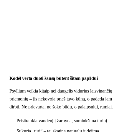
Kodėl verta duoti šansą būtent šitam papildui
Psyllium veikia kitaip nei daugelis vidurius laisvinančių
priemonių – jis nekovoja prieš tavo kūną, o padeda jam
dirbti. Ne prievarta, ne šoko būdu, o palaipsniui, ramiai.
Prisitraukia vandenį į žarnyną, suminkština turinį
Sukuria „tūrį“ – tai skatina natūralų judėjimą