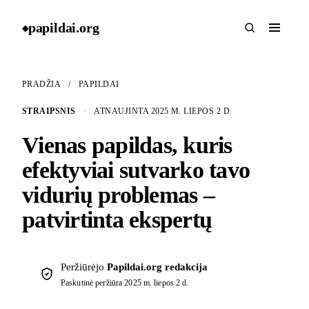
papildai
.
org
◆
PRADŽIA
/
PAPILDAI
STRAIPSNIS
·
ATNAUJINTA 2025 M. LIEPOS 2 D.
Vienas papildas, kuris
efektyviai sutvarko tavo
vidurių problemas –
patvirtinta ekspertų
Peržiūrėjo
Papildai.org redakcija
Paskutinė peržiūra
2025 m. liepos 2 d.