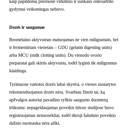
kaip papildoma priemonė vidutinio ir sunkaus osteoartrito
gydymui veiksmingas nebuvo.
Dozės ir saugumas
Bromelaino aktyvumas matuojamas ne vien miligramais, bet
ir fermentiniais vienetais – GDU (gelatin digesting units)
arba MCU (milk clotting units). Du vienodo svorio
preparatai gali skirtis aktyvumu, todėl lyginti tik miligramus
klaidinga.
Tyrimuose vartotos dozės labai skyrėsi, o vienos nustatytos
rekomenduojamos dozės nėra. Svarbiau žinoti tai, ką
apžvalgos autoriai pavadino ryškiu saugumo duomenų
trūkumu: nepageidaujamas poveikis tirtose studijose buvo
registruojamas nenuosekliai, todėl tikroji šalutinio poveikio
dažnio nuotrauka nėra aiški.