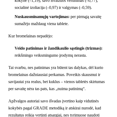
kokybė (–1,19), savo išvaizdos vertinimas (–0,77),
socialinė izoliacija (–0,97) ir valgymas (–0,59).
Nuskausminamųjų vartojimas:
per pirmąją savaitę
sumažėjo maždaug viena tablete.
Kur bromelainas nepadėjo:
Veido patinimas ir žandikaulio sąstingis (trizmas):
reikšmingo veiksmingumo įrodymų nerasta.
Tai svarbu, nes patinimas yra būtent tas dalykas, dėl kurio
bromelainas dažniausiai perkamas. Poveikis skausmui ir
savijautai yra realus, bet kuklus – vienos tabletės skirtumas
per savaitę nėra tas pats, kas „nuima patinimą“.
Apžvalgos autoriai savo išvadas įvertino kaip vidutinės
kokybės pagal GRADE metodiką ir atskirai nurodė, kad
rezultatus reikia vertinti atsargiai, nes tyrimuose naudoti