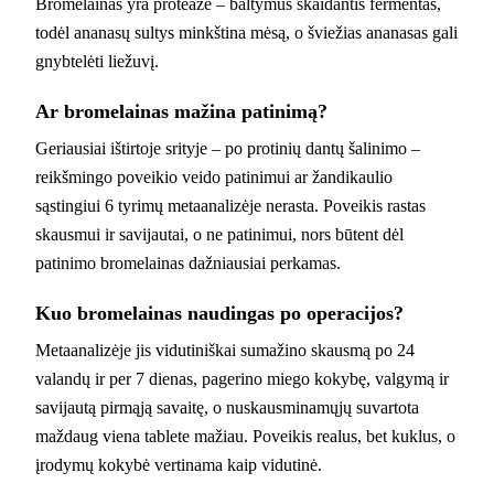
Bromelainas yra proteazė – baltymus skaidantis fermentas,
todėl ananasų sultys minkština mėsą, o šviežias ananasas gali
gnybtelėti liežuvį.
Ar bromelainas mažina patinimą?
Geriausiai ištirtoje srityje – po protinių dantų šalinimo –
reikšmingo poveikio veido patinimui ar žandikaulio
sąstingiui 6 tyrimų metaanalizėje nerasta. Poveikis rastas
skausmui ir savijautai, o ne patinimui, nors būtent dėl
patinimo bromelainas dažniausiai perkamas.
Kuo bromelainas naudingas po operacijos?
Metaanalizėje jis vidutiniškai sumažino skausmą po 24
valandų ir per 7 dienas, pagerino miego kokybę, valgymą ir
savijautą pirmąją savaitę, o nuskausminamųjų suvartota
maždaug viena tablete mažiau. Poveikis realus, bet kuklus, o
įrodymų kokybė vertinama kaip vidutinė.