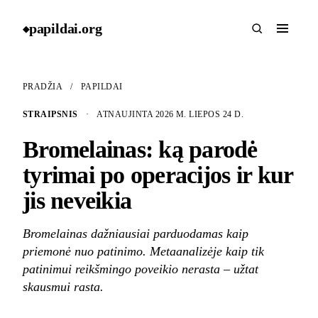
papildai
.
org
◆
PRADŽIA
/
PAPILDAI
STRAIPSNIS
·
ATNAUJINTA 2026 M. LIEPOS 24 D.
Bromelainas: ką parodė
tyrimai po operacijos ir kur
jis neveikia
Bromelainas dažniausiai parduodamas kaip
priemonė nuo patinimo. Metaanalizėje kaip tik
patinimui reikšmingo poveikio nerasta – užtat
skausmui rasta.