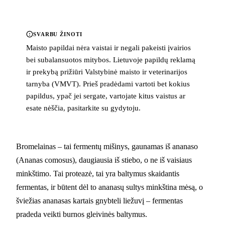
SVARBU ŽINOTI
Maisto papildai nėra vaistai ir negali pakeisti įvairios
bei subalansuotos mitybos. Lietuvoje papildų reklamą
ir prekybą prižiūri Valstybinė maisto ir veterinarijos
tarnyba (VMVT). Prieš pradėdami vartoti bet kokius
papildus, ypač jei sergate, vartojate kitus vaistus ar
esate nėščia, pasitarkite su gydytoju.
Bromelainas – tai fermentų mišinys, gaunamas iš ananaso
(Ananas comosus), daugiausia iš stiebo, o ne iš vaisiaus
minkštimo. Tai proteazė, tai yra baltymus skaidantis
fermentas, ir būtent dėl to ananasų sultys minkština mėsą, o
šviežias ananasas kartais gnybteli liežuvį – fermentas
pradeda veikti burnos gleivinės baltymus.