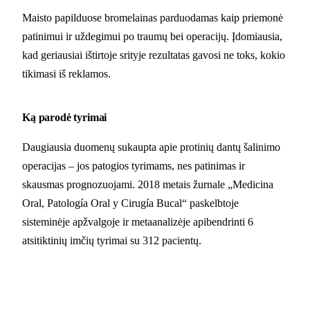
Maisto papilduose bromelainas parduodamas kaip priemonė
patinimui ir uždegimui po traumų bei operacijų. Įdomiausia,
kad geriausiai ištirtoje srityje rezultatas gavosi ne toks, kokio
tikimasi iš reklamos.
Ką parodė tyrimai
Daugiausia duomenų sukaupta apie protinių dantų šalinimo
operacijas – jos patogios tyrimams, nes patinimas ir
skausmas prognozuojami. 2018 metais žurnale „Medicina
Oral, Patología Oral y Cirugía Bucal“ paskelbtoje
sisteminėje apžvalgoje ir metaanalizėje apibendrinti 6
atsitiktinių imčių tyrimai su 312 pacientų.