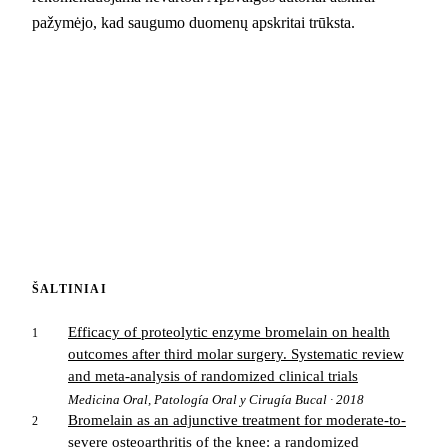
pažymėjo, kad saugumo duomenų apskritai trūksta.
ŠALTINIAI
Efficacy of proteolytic enzyme bromelain on health
1
outcomes after third molar surgery. Systematic review
and meta-analysis of randomized clinical trials
Medicina Oral, Patología Oral y Cirugía Bucal · 2018
Bromelain as an adjunctive treatment for moderate-to-
2
severe osteoarthritis of the knee: a randomized