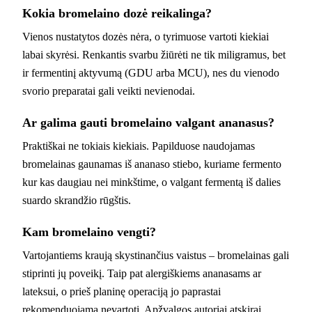
Kokia bromelaino dozė reikalinga?
Vienos nustatytos dozės nėra, o tyrimuose vartoti kiekiai
labai skyrėsi. Renkantis svarbu žiūrėti ne tik miligramus, bet
ir fermentinį aktyvumą (GDU arba MCU), nes du vienodo
svorio preparatai gali veikti nevienodai.
Ar galima gauti bromelaino valgant ananasus?
Praktiškai ne tokiais kiekiais. Papilduose naudojamas
bromelainas gaunamas iš ananaso stiebo, kuriame fermento
kur kas daugiau nei minkštime, o valgant fermentą iš dalies
suardo skrandžio rūgštis.
Kam bromelaino vengti?
Vartojantiems kraują skystinančius vaistus – bromelainas gali
stiprinti jų poveikį. Taip pat alergiškiems ananasams ar
lateksui, o prieš planinę operaciją jo paprastai
rekomenduojama nevartoti. Apžvalgos autoriai atskirai