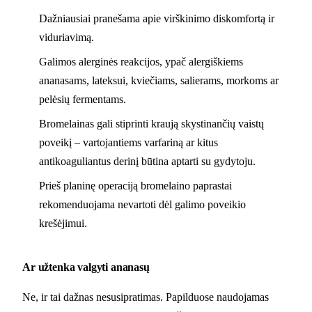
Dažniausiai pranešama apie virškinimo diskomfortą ir
viduriavimą.
Galimos alerginės reakcijos, ypač alergiškiems
ananasams, lateksui, kviečiams, salierams, morkoms ar
pelėsių fermentams.
Bromelainas gali stiprinti kraują skystinančių vaistų
poveikį – vartojantiems varfariną ar kitus
antikoaguliantus derinį būtina aptarti su gydytoju.
Prieš planinę operaciją bromelaino paprastai
rekomenduojama nevartoti dėl galimo poveikio
krešėjimui.
Ar užtenka valgyti ananasų
Ne, ir tai dažnas nesusipratimas. Papilduose naudojamas