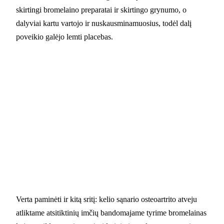
skirtingi bromelaino preparatai ir skirtingo grynumo, o
dalyviai kartu vartojo ir nuskausminamuosius, todėl dalį
poveikio galėjo lemti placebas.
Verta paminėti ir kitą sritį: kelio sąnario osteoartrito atveju
atliktame atsitiktinių imčių bandomajame tyrime bromelainas