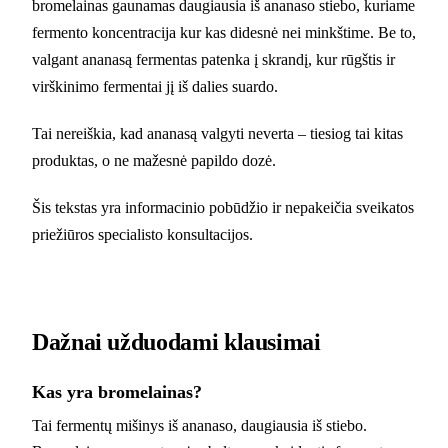
bromelainas gaunamas daugiausia iš ananaso stiebo, kuriame
fermento koncentracija kur kas didesnė nei minkštime. Be to,
valgant ananasą fermentas patenka į skrandį, kur rūgštis ir
virškinimo fermentai jį iš dalies suardo.
Tai nereiškia, kad ananasą valgyti neverta – tiesiog tai kitas
produktas, o ne mažesnė papildo dozė.
Šis tekstas yra informacinio pobūdžio ir nepakeičia sveikatos
priežiūros specialisto konsultacijos.
Dažnai užduodami klausimai
Kas yra bromelainas?
Tai fermentų mišinys iš ananaso, daugiausia iš stiebo.