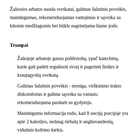
Žaliosios arbatos nauda sveikatai, galimas šalutinis poveikis,
maistingumas, rekomenduojamas vartojimas ir sąveika su
kitomis medžiagomis bei būkle nagrinėjama šiame įraše.
Trumpai
Žaliojoje arbatoje gausu polifenolių, ypač katechinų,
kurie gali padėti reguliuoti svorį ir pagerinti širdies ir
kraujagyslių sveikatą.
Galimas šalutinis poveikis - nemiga, virškinimo trakto
diskomfortas ir galima sąveika su vaistais;
rekomenduojama pasitarti su gydytoju.
Maistingumo informacija rodo, kad 8 uncijų porcijoje yra
apie 2 kalorijos, nedaug riebalų ir angliavandenių,
vidutinis kofeino kiekis.