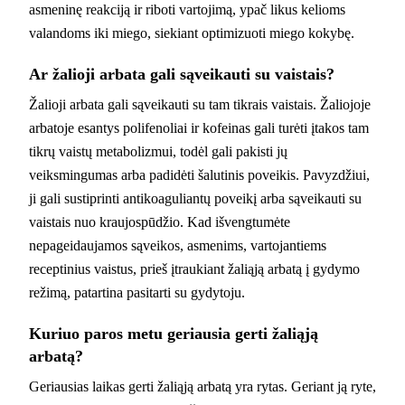
asmeninę reakciją ir riboti vartojimą, ypač likus kelioms
valandoms iki miego, siekiant optimizuoti miego kokybę.
Ar žalioji arbata gali sąveikauti su vaistais?
Žalioji arbata gali sąveikauti su tam tikrais vaistais. Žaliojoje
arbatoje esantys polifenoliai ir kofeinas gali turėti įtakos tam
tikrų vaistų metabolizmui, todėl gali pakisti jų
veiksmingumas arba padidėti šalutinis poveikis. Pavyzdžiui,
ji gali sustiprinti antikoaguliantų poveikį arba sąveikauti su
vaistais nuo kraujospūdžio. Kad išvengtumėte
nepageidaujamos sąveikos, asmenims, vartojantiems
receptinius vaistus, prieš įtraukiant žaliąją arbatą į gydymo
režimą, patartina pasitarti su gydytoju.
Kuriuo paros metu geriausia gerti žaliąją
arbatą?
Geriausias laikas gerti žaliąją arbatą yra rytas. Geriant ją ryte,