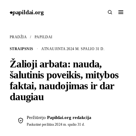
papildai
.
org
◆
PRADŽIA
/
PAPILDAI
STRAIPSNIS
·
ATNAUJINTA 2024 M. SPALIO 31 D.
Žalioji arbata: nauda,
šalutinis poveikis, mitybos
faktai, naudojimas ir dar
daugiau
Peržiūrėjo
Papildai.org redakcija
Paskutinė peržiūra
2024 m. spalio 31 d.