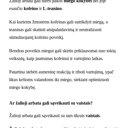
Žalioji arbata gali turėti įtakos
miego kokybei
dėl joje
esančio
kofeino
ir
L-teanino
.
Kai kuriems žmonėms kofeinas gali sutrikdyti miegą, o
teaninas gali skatinti atsipalaidavimą ir neutralizuoti
stimuliuojantį kofeino poveikį.
Bendras poveikis miegui gali skirtis priklausomai nuo tokių
veiksnių, kaip jautrumas kofeinui ir vartojimo laikas.
Patartina stebėti asmeninę reakciją ir riboti vartojimą, ypač
likus kelioms valandoms iki miego, siekiant optimizuoti
miego kokybę.
Ar žalioji arbata gali sąveikauti su vaistais?
Žalioji arbata gali sąveikauti su tam tikrais
vaistais
.