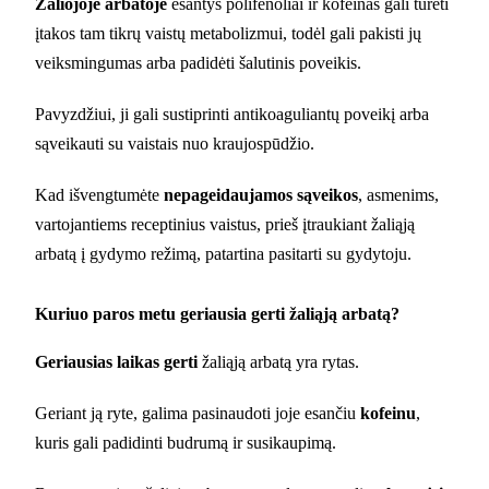
Žaliojoje arbatoje
esantys polifenoliai ir kofeinas gali turėti
įtakos tam tikrų vaistų metabolizmui, todėl gali pakisti jų
veiksmingumas arba padidėti šalutinis poveikis.
Pavyzdžiui, ji gali sustiprinti antikoaguliantų poveikį arba
sąveikauti su vaistais nuo kraujospūdžio.
Kad išvengtumėte
nepageidaujamos sąveikos
, asmenims,
vartojantiems receptinius vaistus, prieš įtraukiant žaliąją
arbatą į gydymo režimą, patartina pasitarti su gydytoju.
Kuriuo paros metu geriausia gerti žaliąją arbatą?
Geriausias laikas gerti
žaliąją arbatą yra rytas.
Geriant ją ryte, galima pasinaudoti joje esančiu
kofeinu
,
kuris gali padidinti budrumą ir susikaupimą.