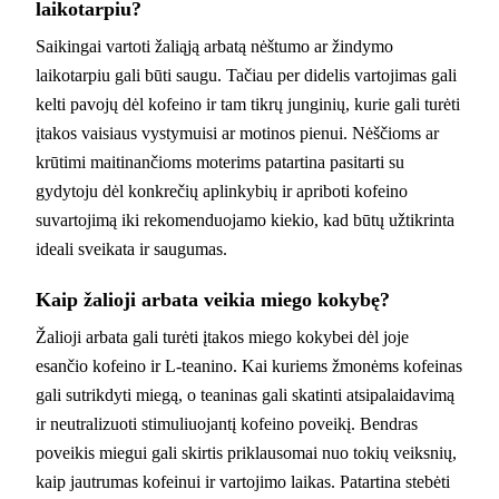
laikotarpiu?
Saikingai vartoti žaliąją arbatą nėštumo ar žindymo
laikotarpiu gali būti saugu. Tačiau per didelis vartojimas gali
kelti pavojų dėl kofeino ir tam tikrų junginių, kurie gali turėti
įtakos vaisiaus vystymuisi ar motinos pienui. Nėščioms ar
krūtimi maitinančioms moterims patartina pasitarti su
gydytoju dėl konkrečių aplinkybių ir apriboti kofeino
suvartojimą iki rekomenduojamo kiekio, kad būtų užtikrinta
ideali sveikata ir saugumas.
Kaip žalioji arbata veikia miego kokybę?
Žalioji arbata gali turėti įtakos miego kokybei dėl joje
esančio kofeino ir L-teanino. Kai kuriems žmonėms kofeinas
gali sutrikdyti miegą, o teaninas gali skatinti atsipalaidavimą
ir neutralizuoti stimuliuojantį kofeino poveikį. Bendras
poveikis miegui gali skirtis priklausomai nuo tokių veiksnių,
kaip jautrumas kofeinui ir vartojimo laikas. Patartina stebėti