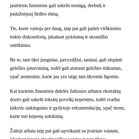
jautriems žmonėms gali sukelti nemigą, drebulį ir
padažnėjusį širdies ritmą.
Tie, kurie vartoja per daug, taip pat gali patirti virškinimo
trakto diskomfortą, įskaitant pykinimą ir skrandžio
sutrikimus.
Be to, tam tikri junginiai, pavyzdžiui, taninai, gali slopinti
geležies įsisavinimą, todėl gali atsirasti geležies trūkumas,
ypač asmenims, kurie jau yra sirgę tam tikromis ligomis.
Kai kuriems žmonėms didelės žaliosios arbatos ekstraktų
dozės gali sukelti toksinį poveikį kepenims, todėl svarbu
laikytis saikingumo ir gydytojo rekomendacijų, ypač tiems,
kurie turi kepenų sutrikimų.
Žalioji arbata taip pat gali sąveikauti su įvairiais vaistais,