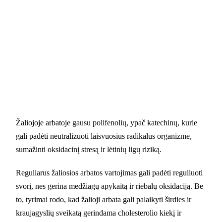
Žaliojoje arbatoje gausu polifenolių, ypač katechinų, kurie
gali padėti neutralizuoti laisvuosius radikalus organizme,
sumažinti oksidacinį stresą ir lėtinių ligų riziką.
Reguliarus žaliosios arbatos vartojimas gali padėti reguliuoti
svorį, nes gerina medžiagų apykaitą ir riebalų oksidaciją. Be
to, tyrimai rodo, kad žalioji arbata gali palaikyti širdies ir
kraujagyslių sveikatą gerindama cholesterolio kiekį ir