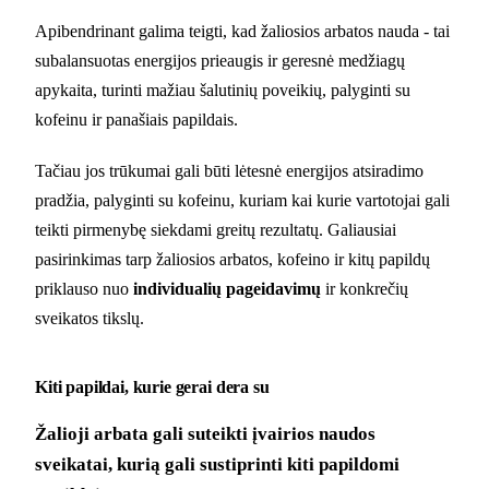
Apibendrinant galima teigti, kad žaliosios arbatos nauda - tai
subalansuotas energijos prieaugis ir geresnė medžiagų
apykaita, turinti mažiau šalutinių poveikių, palyginti su
kofeinu ir panašiais papildais.
Tačiau jos trūkumai gali būti lėtesnė energijos atsiradimo
pradžia, palyginti su kofeinu, kuriam kai kurie vartotojai gali
teikti pirmenybę siekdami greitų rezultatų. Galiausiai
pasirinkimas tarp žaliosios arbatos, kofeino ir kitų papildų
priklauso nuo
individualių pageidavimų
ir konkrečių
sveikatos tikslų.
Kiti papildai, kurie gerai dera su
Žalioji arbata gali suteikti įvairios naudos
sveikatai, kurią gali sustiprinti kiti papildomi