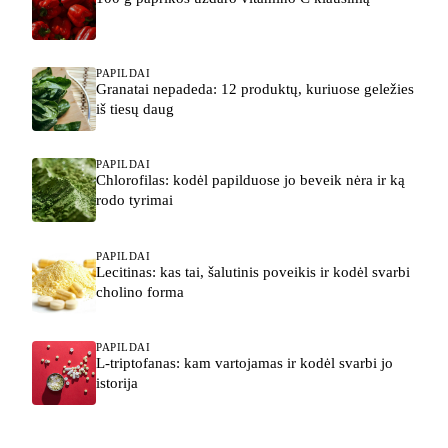
PAPILDAI
Granatai nepadeda: 12 produktų, kuriuose geležies
iš tiesų daug
PAPILDAI
Chlorofilas: kodėl papilduose jo beveik nėra ir ką
rodo tyrimai
PAPILDAI
Lecitinas: kas tai, šalutinis poveikis ir kodėl svarbi
cholino forma
PAPILDAI
L-triptofanas: kam vartojamas ir kodėl svarbi jo
istorija