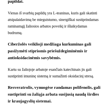
papildai.
Vienas iš svarbių papildų yra L-teaninas, kuris gali skatinti
atsipalaidavimą be mieguistumo, sinergiškai sustiprindamas
raminamąjį žaliosios arbatos poveikį ir išlaikydamas
budrumą.
Ciberžolės veiklioji medžiaga kurkuminas gali
pasižymėti stipriomis priešuždegiminėmis ir
antioksidacinėmis savybėmis.
Kartu su žaliojoje arbatoje esančiais katechinais jis gali
sustiprinti imuninę sistemą ir sumažinti oksidacinį stresą.
Resveratrolis, vynuogėse randamas polifenolis, gali
sustiprinti su žaliąja arbata susijusią naudą širdies
ir kraujagyslių sistemai.