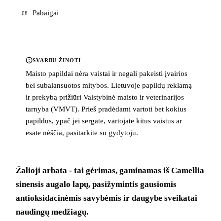
Pabaigai
08
SVARBU ŽINOTI
Maisto papildai nėra vaistai ir negali pakeisti įvairios
bei subalansuotos mitybos. Lietuvoje papildų reklamą
ir prekybą prižiūri Valstybinė maisto ir veterinarijos
tarnyba (VMVT). Prieš pradėdami vartoti bet kokius
papildus, ypač jei sergate, vartojate kitus vaistus ar
esate nėščia, pasitarkite su gydytoju.
Žalioji arbata - tai gėrimas, gaminamas iš Camellia
sinensis augalo lapų, pasižymintis gausiomis
antioksidacinėmis savybėmis ir daugybe sveikatai
naudingų medžiagų.