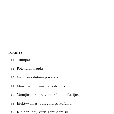
TURINYS
Trumpai
01
Potenciali nauda
02
Galimas šalutinis poveikis
03
Maistinė informacija, kalorijos
04
Vartojimo ir dozavimo rekomendacijos
05
Efektyvumas, palyginti su kofeinu
06
Kiti papildai, kurie gerai dera su
07