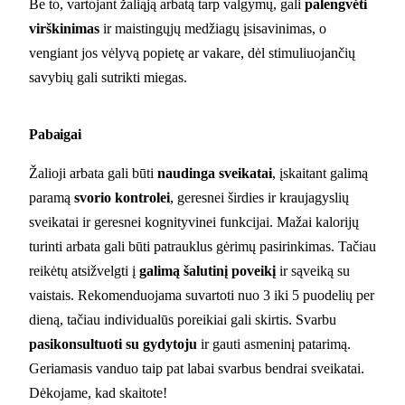
Be to, vartojant žaliąją arbatą tarp valgymų, gali
palengvėti
virškinimas
ir maistingųjų medžiagų įsisavinimas, o
vengiant jos vėlyvą popietę ar vakare, dėl stimuliuojančių
savybių gali sutrikti miegas.
Pabaigai
Žalioji arbata gali būti
naudinga sveikatai
, įskaitant galimą
paramą
svorio kontrolei
, geresnei širdies ir kraujagyslių
sveikatai ir geresnei kognityvinei funkcijai. Mažai kalorijų
turinti arbata gali būti patrauklus gėrimų pasirinkimas. Tačiau
reikėtų atsižvelgti į
galimą šalutinį poveikį
ir sąveiką su
vaistais. Rekomenduojama suvartoti nuo 3 iki 5 puodelių per
dieną, tačiau individualūs poreikiai gali skirtis. Svarbu
pasikonsultuoti su gydytoju
ir gauti asmeninį patarimą.
Geriamasis vanduo taip pat labai svarbus bendrai sveikatai.
Dėkojame, kad skaitote!