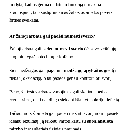
Įrodyta, kad jis gerina endotelio funkciją ir mažina
kraujospūdį, taip sustiprindamas žaliosios arbatos poveikį
širdies sveikatai.
Ar žalioji arbata gali padėti numesti svorio?
Žalioji arbata gali padėti
numesti svorio
dėl savo veikliųjų
junginių, ypač katechinų ir kofeino.
Šios medžiagos gali pagerinti
medžiagų apykaitos greitį
ir
riebalų oksidaciją, o tai padeda geriau kontroliuoti svorį.
Be to, žaliosios arbatos vartojimas gali skatinti apetito
reguliavimą, o tai naudinga siekiant išlaikyti kalorijų deficitą.
Tačiau, nors ši arbata gali padėti mažinti svorį, norint pasiekti
idealių rezultatų, ją reikėtų vartoti kartu su
subalansuota
mityba
ir reguliariais fiziniais pratimais.