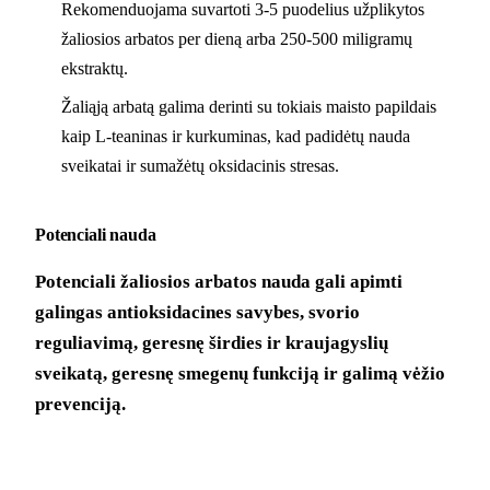
Rekomenduojama suvartoti 3-5 puodelius užplikytos
žaliosios arbatos per dieną arba 250-500 miligramų
ekstraktų.
Žaliąją arbatą galima derinti su tokiais maisto papildais
kaip L-teaninas ir kurkuminas, kad padidėtų nauda
sveikatai ir sumažėtų oksidacinis stresas.
Potenciali nauda
Potenciali žaliosios arbatos nauda gali apimti
galingas antioksidacines savybes, svorio
reguliavimą, geresnę širdies ir kraujagyslių
sveikatą, geresnę smegenų funkciją ir galimą vėžio
prevenciją.