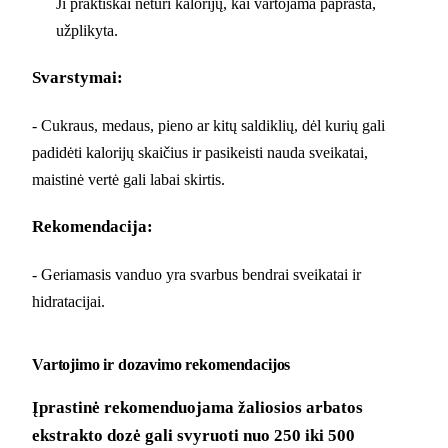
Ji praktiškai neturi kalorijų, kai vartojama paprasta,
užplikyta.
Svarstymai:
- Cukraus, medaus, pieno ar kitų saldiklių, dėl kurių gali
padidėti kalorijų skaičius ir pasikeisti nauda sveikatai,
maistinė vertė gali labai skirtis.
Rekomendacija:
- Geriamasis vanduo yra svarbus bendrai sveikatai ir
hidratacijai.
Vartojimo ir dozavimo rekomendacijos
Įprastinė rekomenduojama žaliosios arbatos
ekstrakto dozė gali svyruoti nuo 250 iki 500