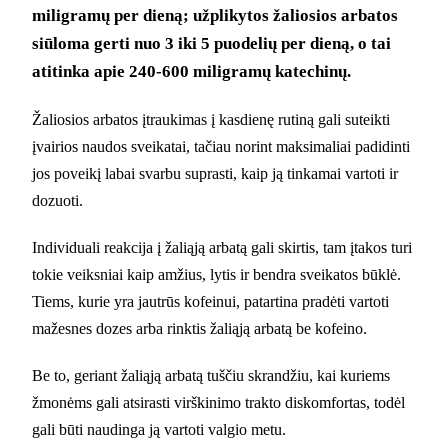
miligramų per dieną; užplikytos žaliosios arbatos
siūloma gerti nuo 3 iki 5 puodelių per dieną, o tai
atitinka apie 240-600 miligramų katechinų.
Žaliosios arbatos įtraukimas į kasdienę rutiną gali suteikti
įvairios naudos sveikatai, tačiau norint maksimaliai padidinti
jos poveikį labai svarbu suprasti, kaip ją tinkamai vartoti ir
dozuoti.
Individuali reakcija į žaliąją arbatą gali skirtis, tam įtakos turi
tokie veiksniai kaip amžius, lytis ir bendra sveikatos būklė.
Tiems, kurie yra jautrūs kofeinui, patartina pradėti vartoti
mažesnes dozes arba rinktis žaliąją arbatą be kofeino.
Be to, geriant žaliąją arbatą tuščiu skrandžiu, kai kuriems
žmonėms gali atsirasti virškinimo trakto diskomfortas, todėl
gali būti naudinga ją vartoti valgio metu.