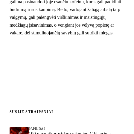
galima pasinaudoti joje esančiu kofeinu, kuris gali padidinti
budrumą ir susikaupimą. Be to, vartojant žaliąją arbatą tarp
valgymų, gali palengvėti virškinimas ir maistingųjų
medžiagų įsisavinimas, o vengiant jos vėlyvą popietę ar
vakare, dėl stimuliuojančių savybių gali sutrikti miegas.
SUSIJĘ STRAIPSNIAI
PAPILDAI
100 g paprikos uždaro vitamino C klausimą