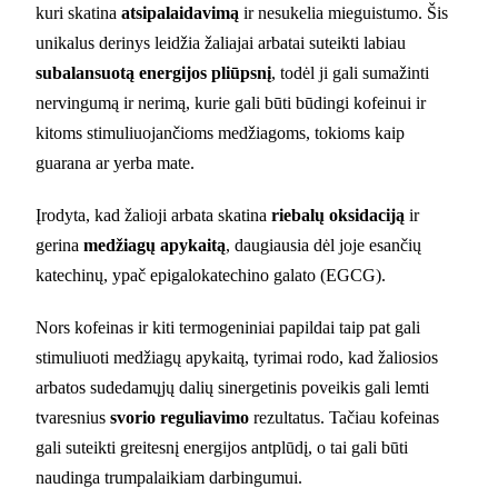
kuri skatina
atsipalaidavimą
ir nesukelia mieguistumo. Šis
unikalus derinys leidžia žaliajai arbatai suteikti labiau
subalansuotą energijos pliūpsnį
, todėl ji gali sumažinti
nervingumą ir nerimą, kurie gali būti būdingi kofeinui ir
kitoms stimuliuojančioms medžiagoms, tokioms kaip
guarana ar yerba mate.
Įrodyta, kad žalioji arbata skatina
riebalų oksidaciją
ir
gerina
medžiagų apykaitą
, daugiausia dėl joje esančių
katechinų, ypač epigalokatechino galato (EGCG).
Nors kofeinas ir kiti termogeniniai papildai taip pat gali
stimuliuoti medžiagų apykaitą, tyrimai rodo, kad žaliosios
arbatos sudedamųjų dalių sinergetinis poveikis gali lemti
tvaresnius
svorio reguliavimo
rezultatus. Tačiau kofeinas
gali suteikti greitesnį energijos antplūdį, o tai gali būti
naudinga trumpalaikiam darbingumui.