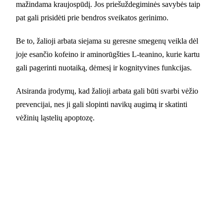
mažindama kraujospūdį. Jos priešuždegiminės savybės taip
pat gali prisidėti prie bendros sveikatos gerinimo.
Be to, žalioji arbata siejama su geresne smegenų veikla dėl
joje esančio kofeino ir aminorūgšties L-teanino, kurie kartu
gali pagerinti nuotaiką, dėmesį ir kognityvines funkcijas.
Atsiranda įrodymų, kad žalioji arbata gali būti svarbi vėžio
prevencijai, nes ji gali slopinti navikų augimą ir skatinti
vėžinių ląstelių apoptozę.