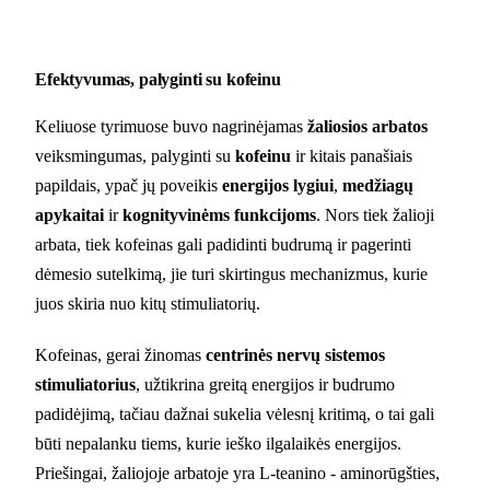
Efektyvumas, palyginti su kofeinu
Keliuose tyrimuose buvo nagrinėjamas
žaliosios arbatos
veiksmingumas, palyginti su
kofeinu
ir kitais panašiais
papildais, ypač jų poveikis
energijos lygiui
,
medžiagų
apykaitai
ir
kognityvinėms funkcijoms
. Nors tiek žalioji
arbata, tiek kofeinas gali padidinti budrumą ir pagerinti
dėmesio sutelkimą, jie turi skirtingus mechanizmus, kurie
juos skiria nuo kitų stimuliatorių.
Kofeinas, gerai žinomas
centrinės nervų sistemos
stimuliatorius
, užtikrina greitą energijos ir budrumo
padidėjimą, tačiau dažnai sukelia vėlesnį kritimą, o tai gali
būti nepalanku tiems, kurie ieško ilgalaikės energijos.
Priešingai, žaliojoje arbatoje yra L-teanino - aminorūgšties,