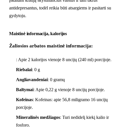
įskaitant kraują skystinančius vaistus ir tam tikrus
antidepresantus, todėl reikia būti atsargiems ir pasitarti su
gydytoju.
Maistinė informacija, kalorijos
Žaliosios arbatos maistinė informacija:
: Apie 2 kalorijos vienoje 8 uncijų (240 ml) porcijoje.
Riebalai
: 0 g
Angliavandeniai
: 0 gramų
Baltymai
: Apie 0,22 g vienoje 8 uncijų porcijoje.
Kofeinas
: Kofeinas: apie 56,8 miligramo 16 uncijų
porcijoje.
Mineralinės medžiagos
: Turi nedidelį kiekį kalio ir
fosforo.