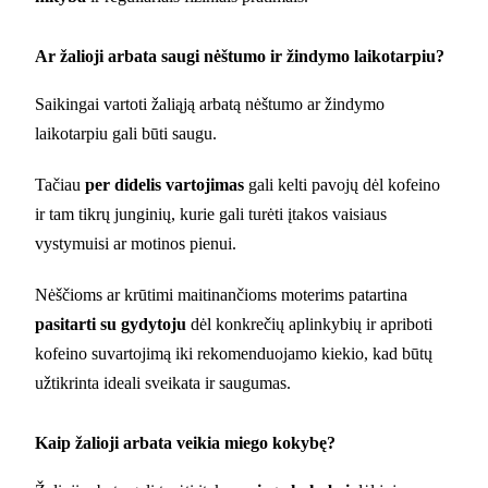
Ar žalioji arbata saugi nėštumo ir žindymo laikotarpiu?
Saikingai vartoti žaliąją arbatą nėštumo ar žindymo
laikotarpiu gali būti saugu.
Tačiau
per didelis vartojimas
gali kelti pavojų dėl kofeino
ir tam tikrų junginių, kurie gali turėti įtakos vaisiaus
vystymuisi ar motinos pienui.
Nėščioms ar krūtimi maitinančioms moterims patartina
pasitarti su gydytoju
dėl konkrečių aplinkybių ir apriboti
kofeino suvartojimą iki rekomenduojamo kiekio, kad būtų
užtikrinta ideali sveikata ir saugumas.
Kaip žalioji arbata veikia miego kokybę?