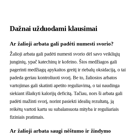
Dažnai užduodami klausimai
Ar žalioji arbata gali padėti numesti svorio?
Žalioji arbata gali padėti numesti svorio dėl savo veikliųjų
junginių, ypač katechinų ir kofeino. Šios medžiagos gali
pagerinti medžiagų apykaitos greitį ir riebalų oksidaciją, o tai
padeda geriau kontroliuoti svorį. Be to, žaliosios arbatos
vartojimas gali skatinti apetito reguliavimą, o tai naudinga
siekiant išlaikyti kalorijų deficitą. Tačiau, nors ši arbata gali
padėti mažinti svorį, norint pasiekti idealių rezultatų, ją
reikėtų vartoti kartu su subalansuota mityba ir reguliariais
fiziniais pratimais.
Ar žalioji arbata saugi nėštumo ir žindymo