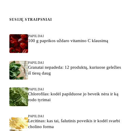
SUSIJĘ STRAIPSNIAI
PAPILDAI
100 g paprikos uždaro vitamino C klausimą
PAPILDAI
Granatai nepadeda: 12 produktų, kuriuose geležies
iš tiesų daug
PAPILDAI
Chlorofilas: kodėl papilduose jo beveik nėra ir ką
rodo tyrimai
PAPILDAI
Lecitinas: kas tai, šalutinis poveikis ir kodėl svarbi
cholino forma