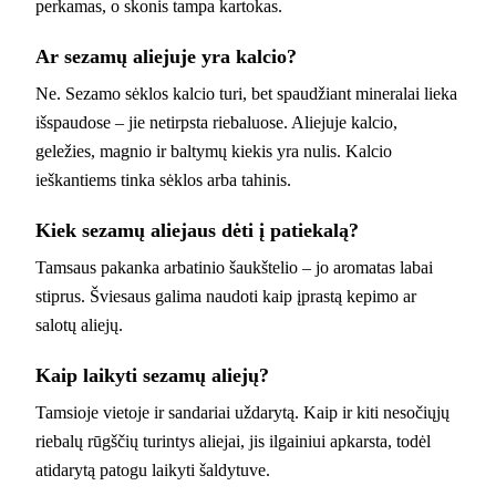
perkamas, o skonis tampa kartokas.
Ar sezamų aliejuje yra kalcio?
Ne. Sezamo sėklos kalcio turi, bet spaudžiant mineralai lieka
išspaudose – jie netirpsta riebaluose. Aliejuje kalcio,
geležies, magnio ir baltymų kiekis yra nulis. Kalcio
ieškantiems tinka sėklos arba tahinis.
Kiek sezamų aliejaus dėti į patiekalą?
Tamsaus pakanka arbatinio šaukštelio – jo aromatas labai
stiprus. Šviesaus galima naudoti kaip įprastą kepimo ar
salotų aliejų.
Kaip laikyti sezamų aliejų?
Tamsioje vietoje ir sandariai uždarytą. Kaip ir kiti nesočiųjų
riebalų rūgščių turintys aliejai, jis ilgainiui apkarsta, todėl
atidarytą patogu laikyti šaldytuve.