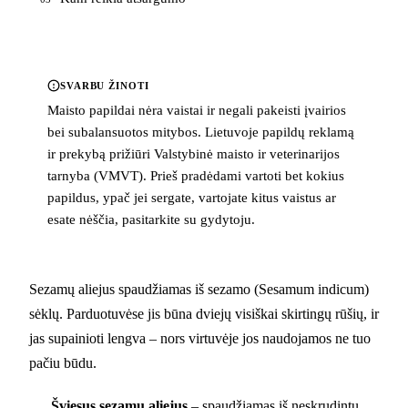
SVARBU ŽINOTI
Maisto papildai nėra vaistai ir negali pakeisti įvairios
bei subalansuotos mitybos. Lietuvoje papildų reklamą
ir prekybą prižiūri Valstybinė maisto ir veterinarijos
tarnyba (VMVT). Prieš pradėdami vartoti bet kokius
papildus, ypač jei sergate, vartojate kitus vaistus ar
esate nėščia, pasitarkite su gydytoju.
Sezamų aliejus spaudžiamas iš sezamo (Sesamum indicum)
sėklų. Parduotuvėse jis būna dviejų visiškai skirtingų rūšių, ir
jas supainioti lengva – nors virtuvėje jos naudojamos ne tuo
pačiu būdu.
Šviesus sezamų aliejus
– spaudžiamas iš neskrudintų