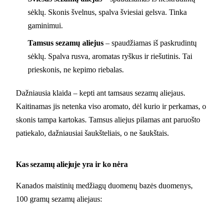
sėklų. Skonis švelnus, spalva šviesiai gelsva. Tinka
gaminimui.
Tamsus sezamų aliejus
– spaudžiamas iš paskrudintų
sėklų. Spalva rusva, aromatas ryškus ir riešutinis. Tai
prieskonis, ne kepimo riebalas.
Dažniausia klaida – kepti ant tamsaus sezamų aliejaus.
Kaitinamas jis netenka viso aromato, dėl kurio ir perkamas, o
skonis tampa kartokas. Tamsus aliejus pilamas ant paruošto
patiekalo, dažniausiai šaukšteliais, o ne šaukštais.
Kas sezamų aliejuje yra ir ko nėra
Kanados maistinių medžiagų duomenų bazės duomenys,
100 gramų sezamų aliejaus: