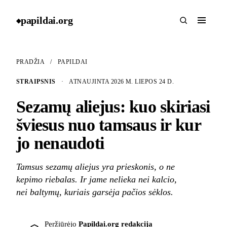
papildai
.
org
◆
PRADŽIA
/
PAPILDAI
STRAIPSNIS
·
ATNAUJINTA 2026 M. LIEPOS 24 D.
Sezamų aliejus: kuo skiriasi
šviesus nuo tamsaus ir kur
jo nenaudoti
Tamsus sezamų aliejus yra prieskonis, o ne
kepimo riebalas. Ir jame nelieka nei kalcio,
nei baltymų, kuriais garsėja pačios sėklos.
Peržiūrėjo
Papildai.org redakcija