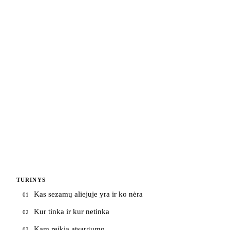
TURINYS
Kas sezamų aliejuje yra ir ko nėra
01
Kur tinka ir kur netinka
02
Kam reikia atsargumo
03