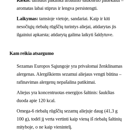
Kiekis:
tamsaus pakanka arbatinio šaukštelio patiekalui –
aromatas labai stiprus ir lengva persistengti.
Laikymas:
tamsioje vietoje, sandariai. Kaip ir kiti
nesočiųjų riebalų rūgščių turintys aliejai, atidarytas jis
ilgainiui apkarsta; atidarytą galima laikyti šaldytuve.
Kam reikia atsargumo
Sezamas Europos Sąjungoje yra privalomai ženklinamas
alergenas. Alergiškiems sezamui aliejaus vengti būtina –
rafinavimas alergenų nepašalina patikimai.
Aliejus yra koncentruotas energijos šaltinis: šaukštas
duoda apie 120 kcal.
Omega-6 riebalų rūgščių sezamų aliejuje daug (41,3 g
100 g), todėl jį verta vertinti kaip vieną iš riebalų šaltinių
mityboje, o ne kaip vienintelį.