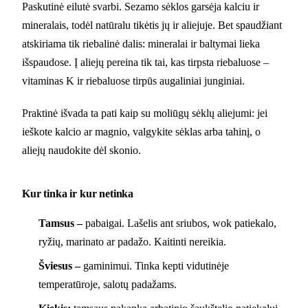
Paskutinė eilutė svarbi. Sezamo sėklos garsėja kalciu ir
mineralais, todėl natūralu tikėtis jų ir aliejuje. Bet spaudžiant
atskiriama tik riebalinė dalis: mineralai ir baltymai lieka
išspaudose. Į aliejų pereina tik tai, kas tirpsta riebaluose –
vitaminas K ir riebaluose tirpūs augaliniai junginiai.
Praktinė išvada ta pati kaip su moliūgų sėklų aliejumi: jei
ieškote kalcio ar magnio, valgykite sėklas arba tahinį, o
aliejų naudokite dėl skonio.
Kur tinka ir kur netinka
Tamsus –
pabaigai. Lašelis ant sriubos, wok patiekalo,
ryžių, marinato ar padažo. Kaitinti nereikia.
Šviesus –
gaminimui. Tinka kepti vidutinėje
temperatūroje, salotų padažams.