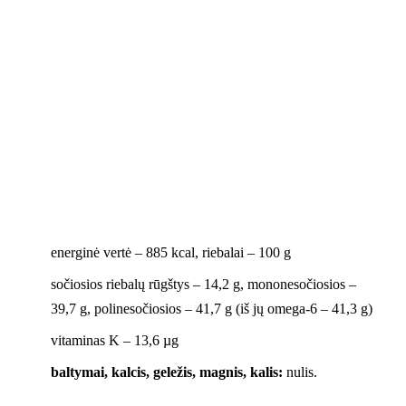
energinė vertė – 885 kcal, riebalai – 100 g
sočiosios riebalų rūgštys – 14,2 g, mononesočiosios –
39,7 g, polinesočiosios – 41,7 g (iš jų omega-6 – 41,3 g)
vitaminas K – 13,6 µg
baltymai, kalcis, geležis, magnis, kalis:
nulis.