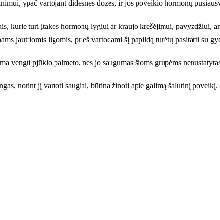
rškinimui, ypač vartojant didesnes dozes, ir jos poveikio hormonų pusiaus
tais, kurie turi įtakos hormonų lygiui ar kraujo krešėjimui, pavyzdžiui, 
ams jautriomis ligomis, prieš vartodami šį papildą turėtų pasitarti su gy
ma vengti pjūklo palmeto, nes jo saugumas šioms grupėms nenustatytas
as, norint jį vartoti saugiai, būtina žinoti apie galimą šalutinį poveikį.
s