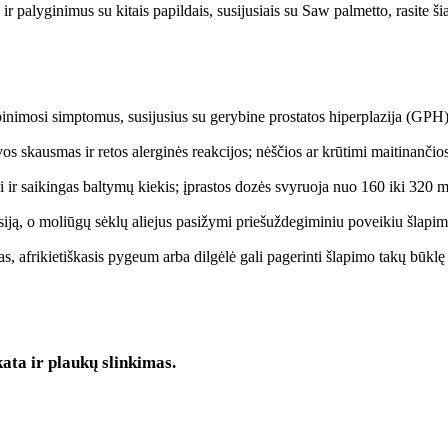
r palyginimus su kitais papildais, susijusiais su Saw palmetto, rasite ši
apinimosi simptomus, susijusius su gerybine prostatos hiperplazija (GPH)
vos skausmas ir retos alerginės reakcijos; nėščios ar krūtimi maitinančios
ai ir saikingas baltymų kiekis; įprastos dozės svyruoja nuo 160 iki 320 
ją, o moliūgų sėklų aliejus pasižymi priešuždegiminiu poveikiu šlapimo
as, afrikietiškasis pygeum arba dilgėlė gali pagerinti šlapimo takų būkl
kata ir plaukų slinkimas.