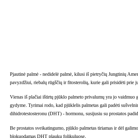
Pjautinė palmė - nedidelė palmė, kilusi iš pietryčių Jungtinių Amer
pavyzdžiui, riebalų rūgščių ir fitosterolių, kurie gali prisidėti pri
Vienas iš plačiai ištirtų pjūklo palmeto privalumų yra jo vaidmuo 
gydyme. Tyrimai rodo, kad pjūklelis palmetas gali padėti sušvelnin
dihidrotestosteronu (DHT) - hormonu, susijusiu su prostatos padi
Be prostatos sveikatingumo, pjūklo palmetas tiriamas ir dėl galim
blokuodamas DHT plaukų folikuluose.