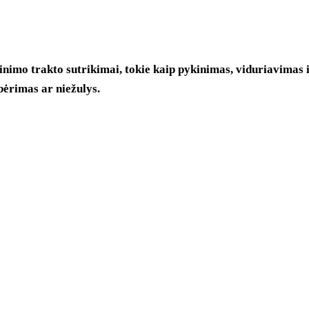
kinimo trakto sutrikimai, tokie kaip pykinimas, viduriavimas 
bėrimas ar niežulys.