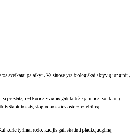
tos sveikatai palaikyti. Vaisiuose yra biologiškai aktyvių junginių,
usi prostata, dėl kurios vyrams gali kilti šlapinimosi sunkumų -
inis šlapinimasis, slopindamas testosterono virtimą
i kurie tyrimai rodo, kad jis gali skatinti plaukų augimą