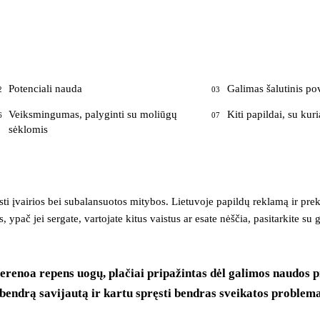
Potenciali nauda
Galimas šalutinis po
2
03
Veiksmingumas, palyginti su moliūgų
Kiti papildai, su kuri
6
07
sėklomis
isti įvairios bei subalansuotos mitybos. Lietuvoje papildų reklamą ir pr
 ypač jei sergate, vartojate kitus vaistus ar esate nėščia, pasitarkite su 
enoa repens uogų, plačiai pripažintas dėl galimos naudos pro
i bendrą savijautą ir kartu spręsti bendras sveikatos problema