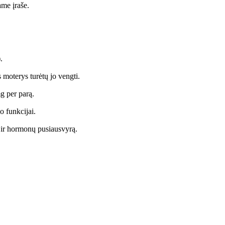
ame įraše.
.
 moterys turėtų jo vengti.
mg per parą.
 funkcijai.
ę ir hormonų pusiausvyrą.