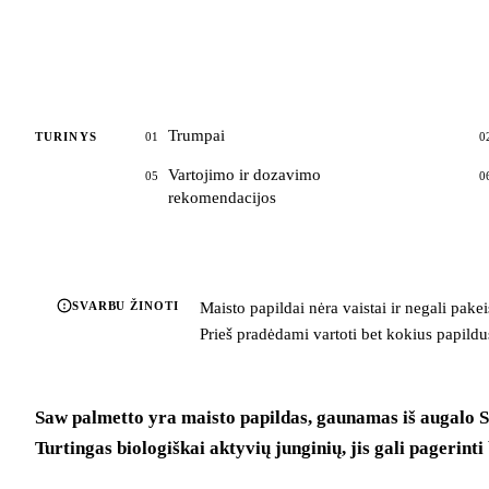
Trumpai
TURINYS
01
0
Vartojimo ir dozavimo
05
0
rekomendacijos
SVARBU ŽINOTI
Maisto papildai nėra vaistai ir negali pake
Prieš pradėdami vartoti bet kokius papildus,
Saw palmetto yra maisto papildas, gaunamas iš augalo Ser
Turtingas biologiškai aktyvių junginių, jis gali pagerint