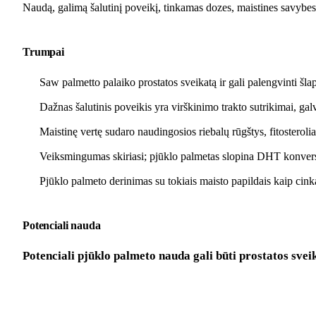
Naudą, galimą šalutinį poveikį, tinkamas dozes, maistines savybes i
Trumpai
Saw palmetto palaiko prostatos sveikatą ir gali palengvinti šl
Dažnas šalutinis poveikis yra virškinimo trakto sutrikimai, gal
Maistinę vertę sudaro naudingosios riebalų rūgštys, fitosteroli
Veiksmingumas skiriasi; pjūklo palmetas slopina DHT konversi
Pjūklo palmeto derinimas su tokiais maisto papildais kaip cink
Potenciali nauda
Potenciali pjūklo palmeto nauda gali būti prostatos svei