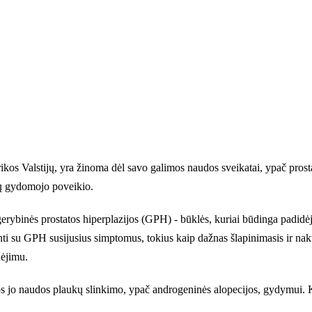
ikos Valstijų, yra žinoma dėl savo galimos naudos sveikatai, ypač prosta
e jų gydomojo poveikio.
gerybinės prostatos hiperplazijos (GPH) - būklės, kuriai būdinga padidėj
ti su GPH susijusius simptomus, tokius kaip dažnas šlapinimasis ir nakt
dėjimu.
os jo naudos plaukų slinkimo, ypač androgeninės alopecijos, gydymui. Ka