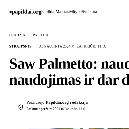
papildai
.
org
Papildai
Maistas
Mityba
Sveikata
◆
PRADŽIA
/
PAPILDAI
STRAIPSNIS
·
ATNAUJINTA 2024 M. LAPKRIČIO 11 D.
Saw Palmetto: nauda
naudojimas ir dar 
Peržiūrėjo
Papildai.org redakcija
Paskutinė peržiūra
2024 m. lapkričio 11 d.