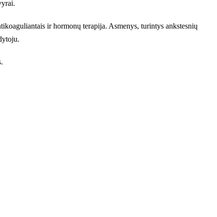
vyrai.
antikoaguliantais ir hormonų terapija. Asmenys, turintys ankstesnių
dytoju.
.