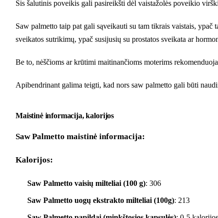
Šis šalutinis poveikis gali pasireikšti dėl vaistažolės poveikio vi
Saw palmetto taip pat gali sąveikauti su tam tikrais vaistais, ypač 
sveikatos sutrikimų, ypač susijusių su prostatos sveikata ar hormon
Be to, nėščioms ar krūtimi maitinančioms moterims rekomenduoja
Apibendrinant galima teigti, kad nors saw palmetto gali būti nauding
Maistinė informacija, kalorijos
Saw Palmetto maistinė informacija:
Kalorijos:
Saw Palmetto vaisių milteliai (100 g)
: 306
Saw Palmetto uogų ekstrakto milteliai (100g)
: 213
Saw Palmetto papildai (minkštosios kapsulės)
: 0-5 kalorijo