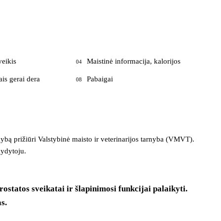
veikis
Maistinė informacija, kalorijos
04
ais gerai dera
Pabaigai
08
ekybą prižiūri Valstybinė maisto ir veterinarijos tarnyba (VMVT).
gydytoju.
statos sveikatai ir šlapinimosi funkcijai palaikyti.
s.