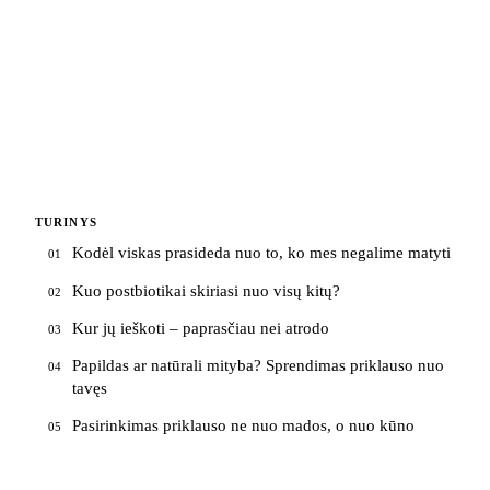
TURINYS
Kodėl viskas prasideda nuo to, ko mes negalime matyti
01
Kuo postbiotikai skiriasi nuo visų kitų?
02
Kur jų ieškoti – paprasčiau nei atrodo
03
Papildas ar natūrali mityba? Sprendimas priklauso nuo
04
tavęs
Pasirinkimas priklauso ne nuo mados, o nuo kūno
05