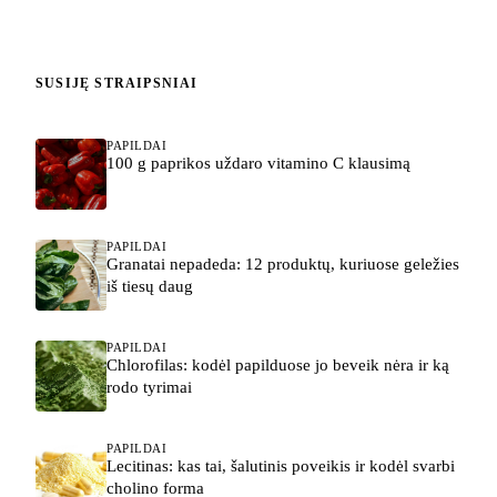
SUSIJĘ STRAIPSNIAI
PAPILDAI
100 g paprikos uždaro vitamino C klausimą
PAPILDAI
Granatai nepadeda: 12 produktų, kuriuose geležies
iš tiesų daug
PAPILDAI
Chlorofilas: kodėl papilduose jo beveik nėra ir ką
rodo tyrimai
PAPILDAI
Lecitinas: kas tai, šalutinis poveikis ir kodėl svarbi
cholino forma