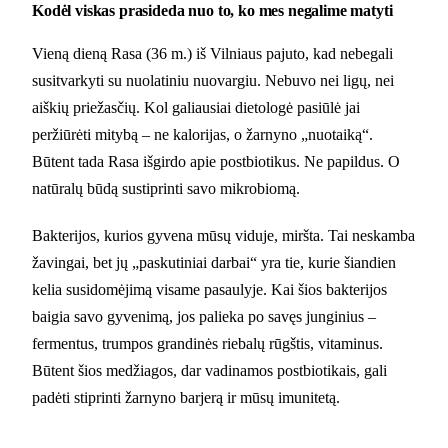
Kodėl viskas prasideda nuo to, ko mes negalime matyti
Vieną dieną Rasa (36 m.) iš Vilniaus pajuto, kad nebegali
susitvarkyti su nuolatiniu nuovargiu. Nebuvo nei ligų, nei
aiškių priežasčių. Kol galiausiai dietologė pasiūlė jai
peržiūrėti mitybą – ne kalorijas, o žarnyno „nuotaiką“.
Būtent tada Rasa išgirdo apie postbiotikus. Ne papildus. O
natūralų būdą sustiprinti savo mikrobiomą.
Bakterijos, kurios gyvena mūsų viduje, miršta. Tai neskamba
žavingai, bet jų „paskutiniai darbai“ yra tie, kurie šiandien
kelia susidomėjimą visame pasaulyje. Kai šios bakterijos
baigia savo gyvenimą, jos palieka po savęs junginius –
fermentus, trumpos grandinės riebalų rūgštis, vitaminus.
Būtent šios medžiagos, dar vadinamos postbiotikais, gali
padėti stiprinti žarnyno barjerą ir mūsų imunitetą.