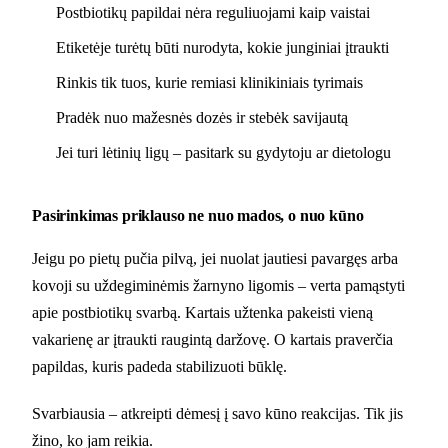
Postbiotikų papildai nėra reguliuojami kaip vaistai
Etiketėje turėtų būti nurodyta, kokie junginiai įtraukti
Rinkis tik tuos, kurie remiasi klinikiniais tyrimais
Pradėk nuo mažesnės dozės ir stebėk savijautą
Jei turi lėtinių ligų – pasitark su gydytoju ar dietologu
Pasirinkimas priklauso ne nuo mados, o nuo kūno
Jeigu po pietų pučia pilvą, jei nuolat jautiesi pavargęs arba
kovoji su uždegiminėmis žarnyno ligomis – verta pamąstyti
apie postbiotikų svarbą. Kartais užtenka pakeisti vieną
vakarienę ar įtraukti raugintą daržovę. O kartais praverčia
papildas, kuris padeda stabilizuoti būklę.
Svarbiausia – atkreipti dėmesį į savo kūno reakcijas. Tik jis
žino, ko jam reikia.