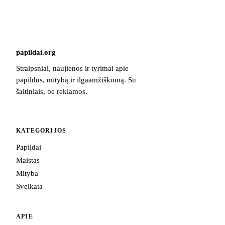
papildai
.
org
Straipsniai, naujienos ir tyrimai apie
papildus, mitybą ir ilgaamžiškumą. Su
šaltiniais, be reklamos.
KATEGORIJOS
Papildai
Maistas
Mityba
Sveikata
APIE