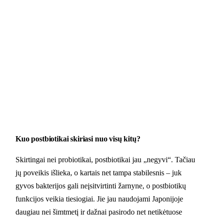
Kuo postbiotikai skiriasi nuo visų kitų?
Skirtingai nei probiotikai, postbiotikai jau „negyvi“. Tačiau
jų poveikis išlieka, o kartais net tampa stabilesnis – juk
gyvos bakterijos gali neįsitvirtinti žarnyne, o postbiotikų
funkcijos veikia tiesiogiai. Jie jau naudojami Japonijoje
daugiau nei šimtmetį ir dažnai pasirodo net netikėtuose