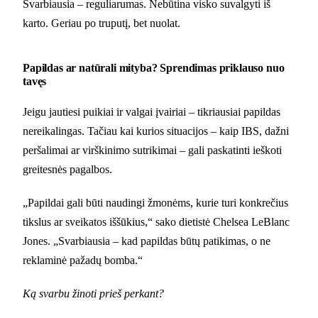
Svarbiausia – reguliarumas. Nebūtina visko suvalgyti iš
karto. Geriau po truputį, bet nuolat.
Papildas ar natūrali mityba? Sprendimas priklauso nuo
tavęs
Jeigu jautiesi puikiai ir valgai įvairiai – tikriausiai papildas
nereikalingas. Tačiau kai kurios situacijos – kaip IBS, dažni
peršalimai ar virškinimo sutrikimai – gali paskatinti ieškoti
greitesnės pagalbos.
„Papildai gali būti naudingi žmonėms, kurie turi konkrečius
tikslus ar sveikatos iššūkius,“ sako dietistė Chelsea LeBlanc
Jones. „Svarbiausia – kad papildas būtų patikimas, o ne
reklaminė pažadų bomba.“
Ką svarbu žinoti prieš perkant?