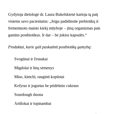
Gydytoja dietologė dr. Laura Bukelskienė kartoja tą patį
visiems savo pacientams: „Jeigu padidinsite prebiotikų ir
fermentuoto maisto kiekį mityboje – jūsų organizmas pats
gamins postbiotikus. Ir dar – be jokios kapsulės.“
Produktai, kurie gali paskatinti postbiotikų gamybą:
Svogūnai ir česnakai
Migdolai ir linų sėmenys
Miso, kimchi, rauginti kopūstai
Kefyras ir jogurtas be pridėtinio cukraus
Sourdough duona
Artišokai ir topinambai