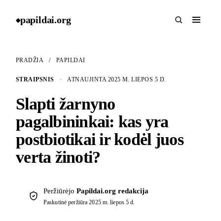
papildai
.
org
◆
PRADŽIA
/
PAPILDAI
STRAIPSNIS
·
ATNAUJINTA 2025 M. LIEPOS 5 D.
Slapti žarnyno
pagalbininkai: kas yra
postbiotikai ir kodėl juos
verta žinoti?
Peržiūrėjo
Papildai.org redakcija
Paskutinė peržiūra
2025 m. liepos 5 d.