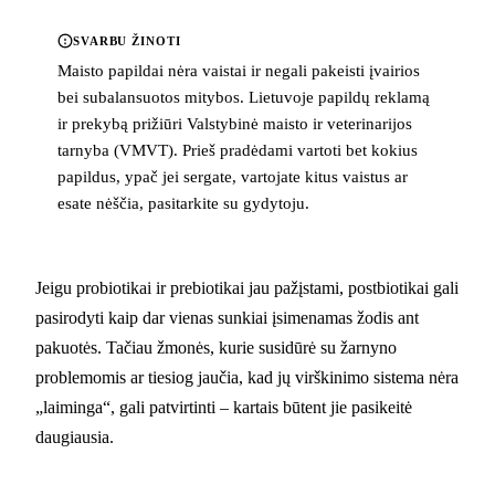
SVARBU ŽINOTI
Maisto papildai nėra vaistai ir negali pakeisti įvairios
bei subalansuotos mitybos. Lietuvoje papildų reklamą
ir prekybą prižiūri Valstybinė maisto ir veterinarijos
tarnyba (VMVT). Prieš pradėdami vartoti bet kokius
papildus, ypač jei sergate, vartojate kitus vaistus ar
esate nėščia, pasitarkite su gydytoju.
Jeigu probiotikai ir prebiotikai jau pažįstami, postbiotikai gali
pasirodyti kaip dar vienas sunkiai įsimenamas žodis ant
pakuotės. Tačiau žmonės, kurie susidūrė su žarnyno
problemomis ar tiesiog jaučia, kad jų virškinimo sistema nėra
„laiminga“, gali patvirtinti – kartais būtent jie pasikeitė
daugiausia.