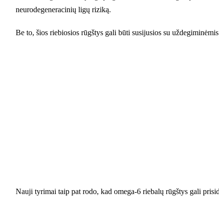
neurodegeneracinių ligų riziką.
Be to, šios riebiosios rūgštys gali būti susijusios su uždegiminėm
Nauji tyrimai taip pat rodo, kad omega-6 riebalų rūgštys gali prisi