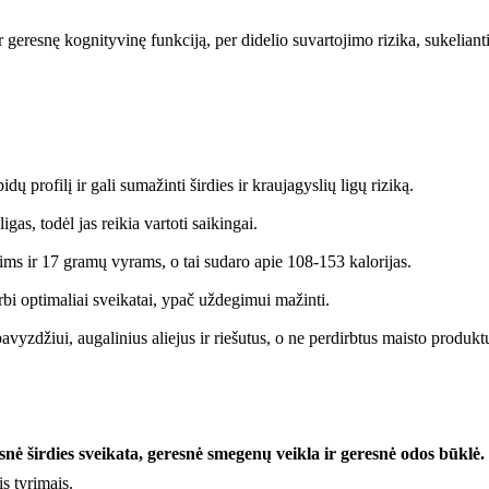
ir geresnę kognityvinę funkciją, per didelio suvartojimo rizika, sukeli
ų profilį ir gali sumažinti širdies ir kraujagyslių ligų riziką.
gas, todėl jas reikia vartoti saikingai.
 ir 17 gramų vyrams, o tai sudaro apie 108-153 kalorijas.
bi optimaliai sveikatai, ypač uždegimui mažinti.
pavyzdžiui, augalinius aliejus ir riešutus, o ne perdirbtus maisto produkt
snė širdies sveikata, geresnė smegenų veikla ir geresnė odos būklė.
s tyrimais.