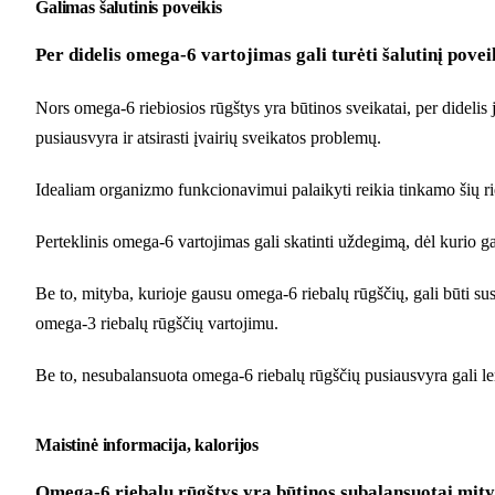
Galimas šalutinis poveikis
Per didelis omega-6 vartojimas gali turėti šalutinį poveik
Nors omega-6 riebiosios rūgštys yra būtinos sveikatai, per didelis 
pusiausvyra ir atsirasti įvairių sveikatos problemų.
Idealiam organizmo funkcionavimui palaikyti reikia tinkamo šių rie
Perteklinis omega-6 vartojimas gali skatinti uždegimą, dėl kurio gali
Be to, mityba, kurioje gausu omega-6 riebalų rūgščių, gali būti susij
omega-3 riebalų rūgščių vartojimu.
Be to, nesubalansuota omega-6 riebalų rūgščių pusiausvyra gali lem
Maistinė informacija, kalorijos
Omega-6 riebalų rūgštys yra būtinos subalansuotai mityb