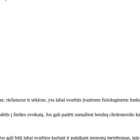
ose, riešutuose ir sėklose, yra labai svarbūs įvairioms fiziologinėms funk
is į širdies sveikatą. Jos gali padėti sumažinti bendrą cholesterolio kiekį 
Jos gali būti labai svarbios kuriant ir palaikant neuronų membranas, taip