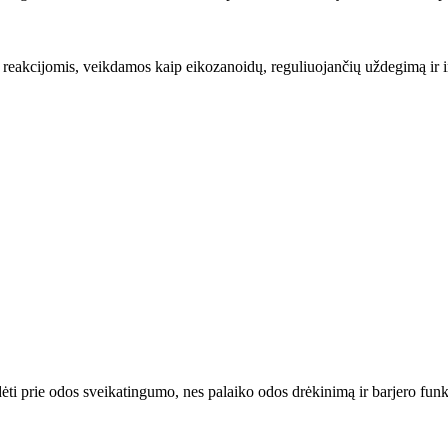
is reakcijomis, veikdamos kaip eikozanoidų, reguliuojančių uždegimą ir 
dėti prie odos sveikatingumo, nes palaiko odos drėkinimą ir barjero funk