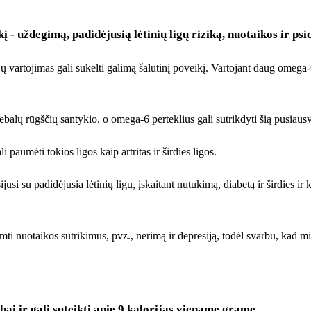
į - uždegimą, padidėjusią lėtinių ligų riziką, nuotaikos ir psi
jų vartojimas gali sukelti galimą šalutinį poveikį. Vartojant daug omega-6
balų rūgščių santykio, o omega-6 perteklius gali sutrikdyti šią pusiaus
 paūmėti tokios ligos kaip artritas ir širdies ligos.
usi su padidėjusia lėtinių ligų, įskaitant nutukimą, diabetą ir širdies ir 
ti nuotaikos sutrikimus, pvz., nerimą ir depresiją, todėl svarbu, kad m
ai ir gali suteikti apie 9 kalorijas viename grame.