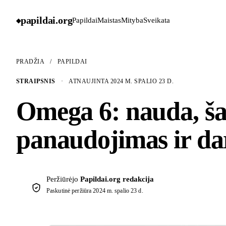
papildai
.
org
Papildai
Maistas
Mityba
Sveikata
◆
PRADŽIA
/
PAPILDAI
STRAIPSNIS
·
ATNAUJINTA 2024 M. SPALIO 23 D.
Omega 6: nauda, šal
panaudojimas ir da
Peržiūrėjo
Papildai.org redakcija
Paskutinė peržiūra
2024 m. spalio 23 d.