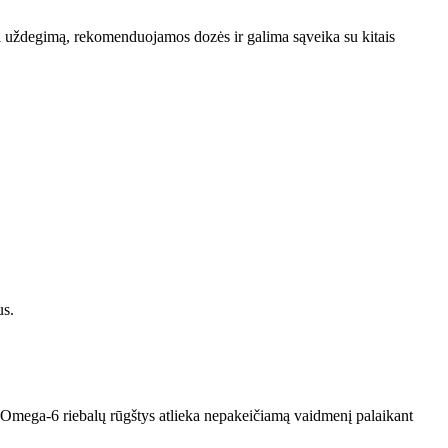
anti uždegimą, rekomenduojamos dozės ir galima sąveika su kitais
us.
Omega-6 riebalų rūgštys atlieka nepakeičiamą vaidmenį palaikant