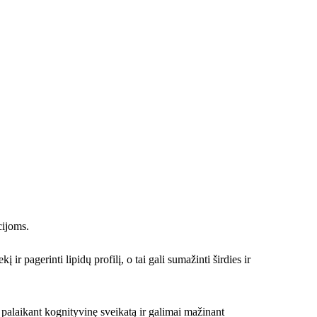
cijoms.
ir pagerinti lipidų profilį, o tai gali sumažinti širdies ir
 palaikant kognityvinę sveikatą ir galimai mažinant