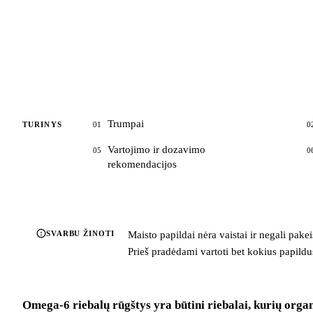
Trumpai
TURINYS
01
0
Vartojimo ir dozavimo
05
0
rekomendacijos
SVARBU ŽINOTI
Maisto papildai nėra vaistai ir negali pake
Prieš pradėdami vartoti bet kokius papildus,
Omega-6 riebalų rūgštys yra būtini riebalai, kurių orga