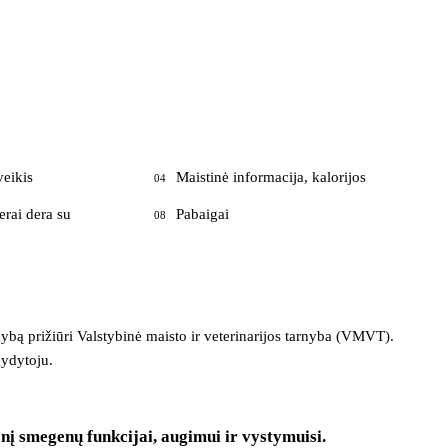
veikis
Maistinė informacija, kalorijos
04
erai dera su
Pabaigai
08
ekybą prižiūri Valstybinė maisto ir veterinarijos tarnyba (VMVT).
gydytoju.
nį smegenų funkcijai, augimui ir vystymuisi.