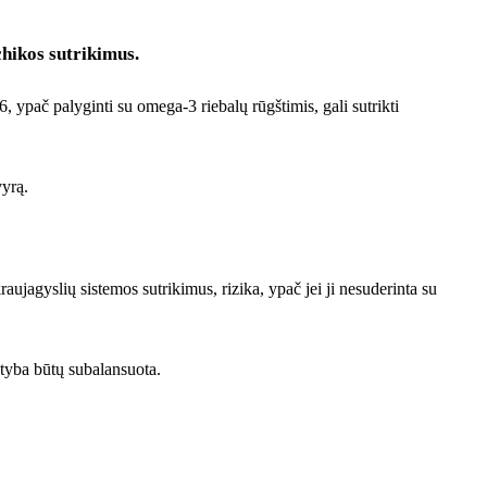
chikos sutrikimus.
, ypač palyginti su omega-3 riebalų rūgštimis, gali sutrikti
vyrą.
kraujagyslių sistemos sutrikimus, rizika, ypač jei ji nesuderinta su
ityba būtų subalansuota.