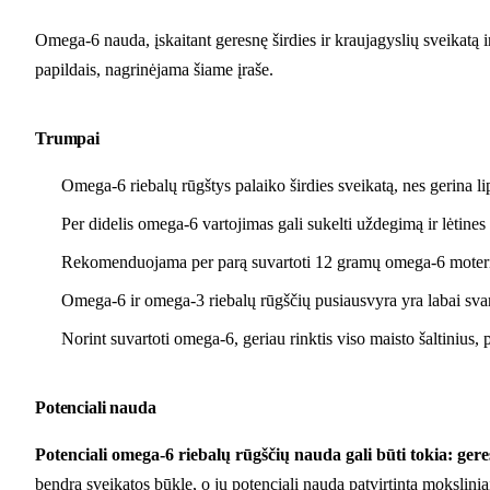
Omega-6 nauda, įskaitant geresnę širdies ir kraujagyslių sveikatą 
papildais, nagrinėjama šiame įraše.
Trumpai
Omega-6 riebalų rūgštys palaiko širdies sveikatą, nes gerina lipid
Per didelis omega-6 vartojimas gali sukelti uždegimą ir lėtines li
Rekomenduojama per parą suvartoti 12 gramų omega-6 moterims
Omega-6 ir omega-3 riebalų rūgščių pusiausvyra yra labai svar
Norint suvartoti omega-6, geriau rinktis viso maisto šaltinius, 
Potenciali nauda
Potenciali omega-6 riebalų rūgščių nauda gali būti tokia: gere
bendrą sveikatos būklę, o jų potenciali nauda patvirtinta moksliniai