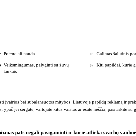
Potenciali nauda
Galimas šalutinis po
2
03
Veiksmingumas, palyginti su žuvų
Kiti papildai, kurie g
6
07
taukais
isti įvairios bei subalansuotos mitybos. Lietuvoje papildų reklamą ir pr
 ypač jei sergate, vartojate kitus vaistus ar esate nėščia, pasitarkite su 
nizmas pats negali pasigaminti ir kurie atlieka svarbų vaidme