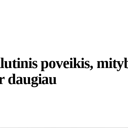
utinis poveikis, mityb
r daugiau