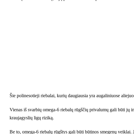
Šie polinesotieji riebalai, kurių daugiausia yra augaliniuose alieju
Vienas iš svarbių omega-6 riebalų rūgščių privalumų gali būti jų indėl
kraujagyslių ligų riziką.
Be to, omega-6 riebalų rūgštys gali būti būtinos smegenų veiklai. 