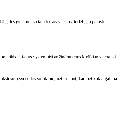
ali sąveikauti su tam tikrais vaistais, todėl gali pakisti jų
s poveikis vaisiaus vystymuisi ar žindomiems kūdikiams nėra iki
ankstesnių sveikatos sutrikimų, užtikrinant, kad bet kokia galima