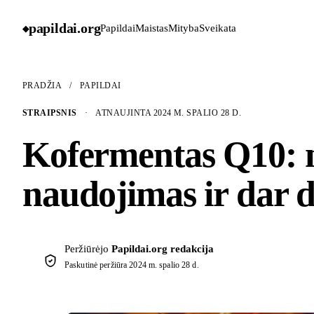
papildai
.
org
Papildai
Maistas
Mityba
Sveikata
◆
PRADŽIA
/
PAPILDAI
STRAIPSNIS
·
ATNAUJINTA 2024 M. SPALIO 28 D.
Kofermentas Q10: na
naudojimas ir dar 
Peržiūrėjo
Papildai.org redakcija
Paskutinė peržiūra
2024 m. spalio 28 d.