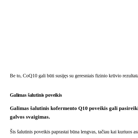
Be to, CoQ10 gali būti susijęs su geresniais fizinio krūvio rezulta
Galimas šalutinis poveikis
Galimas šalutinis kofermento Q10 poveikis gali pasireikš
galvos svaigimas.
Šis šalutinis poveikis paprastai būna lengvas, tačiau kai kuriuos as