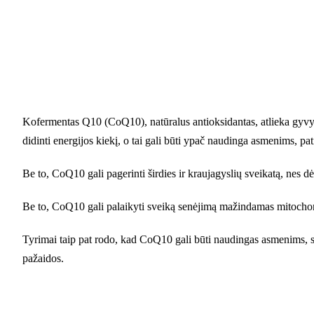
Kofermentas Q10 (CoQ10), natūralus antioksidantas, atlieka gyvy
didinti energijos kiekį, o tai gali būti ypač naudinga asmenims, pa
Be to, CoQ10 gali pagerinti širdies ir kraujagyslių sveikatą, nes dė
Be to, CoQ10 gali palaikyti sveiką senėjimą mažindamas mitochond
Tyrimai taip pat rodo, kad CoQ10 gali būti naudingas asmenims, 
pažaidos.