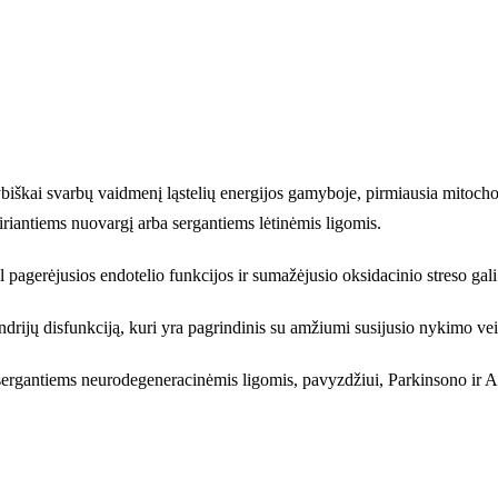
biškai svarbų vaidmenį ląstelių energijos gamyboje, pirmiausia mitoch
tiriantiems nuovargį arba sergantiems lėtinėmis ligomis.
l pagerėjusios endotelio funkcijos ir sumažėjusio oksidacinio streso gali 
rijų disfunkciją, kuri yra pagrindinis su amžiumi susijusio nykimo ve
sergantiems neurodegeneracinėmis ligomis, pavyzdžiui, Parkinsono ir A