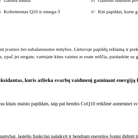
Galima nauda
Galimas šalutinis po
2
03
Kofermentas Q10 ir omega-3
Kiti papildai, kurie g
6
07
isti įvairios bei subalansuotos mitybos. Lietuvoje papildų reklamą ir pr
 ypač jei sergate, vartojate kitus vaistus ar esate nėščia, pasitarkite su 
dantas, kuris atlieka svarbų vaidmenį gaminant energiją ląst
su kitais maisto papildais, taip pat bendra CoQ10 reikšmė asmeninei sv
ai, ląstelių funkcijai palaikyti ir bendram energijos lygiui didinti t