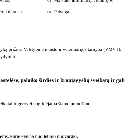
veikis
Maistinė informacija, kalorijos
04
erai dera su
Pabaigai
08
ekybą prižiūri Valstybinė maisto ir veterinarijos tarnyba (VMVT).
gydytoju.
elėse, palaiko širdies ir kraujagyslių sveikatą ir gali
eikatai ir gerovei nagrinėjama šiame pranešime.
iems, kurie kenčia nuo lėtinio nuovargio.