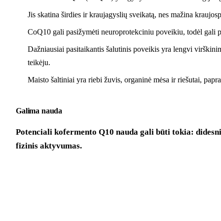
Jis skatina širdies ir kraujagyslių sveikatą, nes mažina kraujospū
CoQ10 gali pasižymėti neuroprotekciniu poveikiu, todėl gali pa
Dažniausiai pasitaikantis šalutinis poveikis yra lengvi virškini
teikėju.
Maisto šaltiniai yra riebi žuvis, organinė mėsa ir riešutai, pap
Galima nauda
Potenciali kofermento Q10 nauda gali būti tokia: didesnis
fizinis aktyvumas.