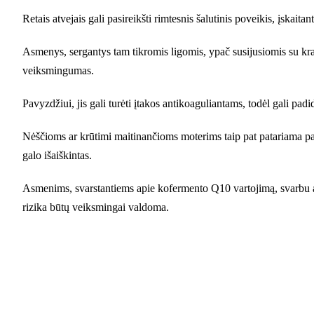
Retais atvejais gali pasireikšti rimtesnis šalutinis poveikis, įskait
Asmenys, sergantys tam tikromis ligomis, ypač susijusiomis su krauj
veiksmingumas.
Pavyzdžiui, jis gali turėti įtakos antikoaguliantams, todėl gali padi
Nėščioms ar krūtimi maitinančioms moterims taip pat patariama pa
galo išaiškintas.
Asmenims, svarstantiems apie kofermento Q10 vartojimą, svarbu aptar
rizika būtų veiksmingai valdoma.