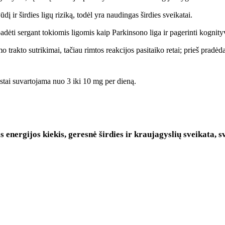
dį ir širdies ligų riziką, todėl yra naudingas širdies sveikatai.
dėti sergant tokiomis ligomis kaip Parkinsono liga ir pagerinti kognity
mo trakto sutrikimai, tačiau rimtos reakcijos pasitaiko retai; prieš pradė
rastai suvartojama nuo 3 iki 10 mg per dieną.
 energijos kiekis, geresnė širdies ir kraujagyslių sveikata, s