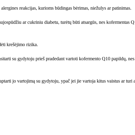
ant alergines reakcijas, kurioms būdingas bėrimas, niežulys ar patinimas.
ospūdžiu ar cukriniu diabetu, turėtų būti atsargūs, nes kofermentas Q10 g
dėti krešėjimo rizika.
sitarti su gydytoju prieš pradedant vartoti kofermento Q10 papildų, ne
ti jo vartojimą su gydytoju, ypač jei jie vartoja kitus vaistus ar turi 