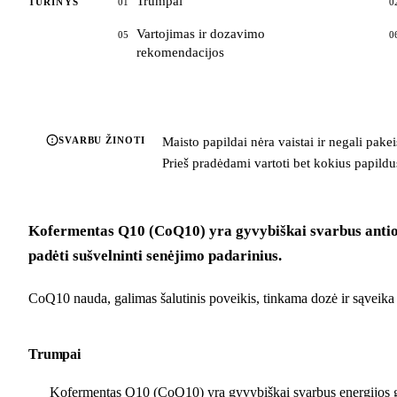
Trumpai
TURINYS
01
0
Vartojimas ir dozavimo
05
0
rekomendacijos
SVARBU ŽINOTI
Maisto papildai nėra vaistai ir negali pake
Prieš pradėdami vartoti bet kokius papildus,
Kofermentas Q10 (CoQ10) yra gyvybiškai svarbus antioksi
padėti sušvelninti senėjimo padarinius.
CoQ10 nauda, galimas šalutinis poveikis, tinkama dozė ir sąveika 
Trumpai
Kofermentas Q10 (CoQ10) yra gyvybiškai svarbus energijos gamyb