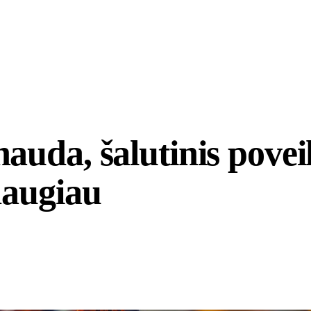
uda, šalutinis poveik
daugiau