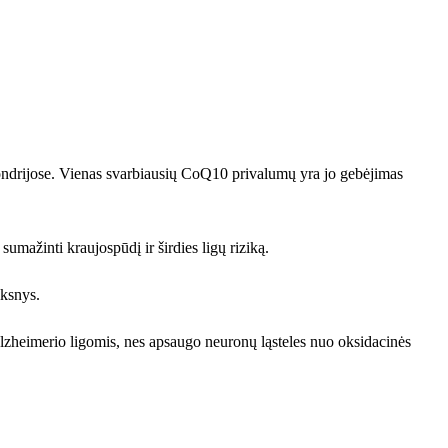
ondrijose. Vienas svarbiausių CoQ10 privalumų yra jo gebėjimas
sumažinti kraujospūdį ir širdies ligų riziką.
iksnys.
lzheimerio ligomis, nes apsaugo neuronų ląsteles nuo oksidacinės