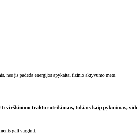
tais, nes jis padeda energijos apykaitai fizinio aktyvumo metu.
ti virškinimo trakto sutrikimais, tokiais kaip pykinimas, vi
menis gali varginti.