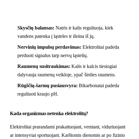
Skysčių balansas:
Natris ir kalis reguliuoja, kiek
vandens patenka į ląsteles ir išeina iš jų.
Nervinių impulsų perdavimas:
Elektrolitai padeda
perduoti signalus tarp nervų ląstelių.
Raumenų susitraukimas:
Kalis ir kalcis tiesiogiai
dalyvauja raumenų veikloje, ypač širdies raumens.
Rūgščių-šarmų pusiausvyra:
Bikarbonatai padeda
reguliuoti kraujo pH.
Kada organizmas netenka elektrolitų?
Elektrolitai prarandami prakaituojant, vemiant, viduriuojant
ar intensyviai sportuojant. Karštomis dienomis ar po fizinio