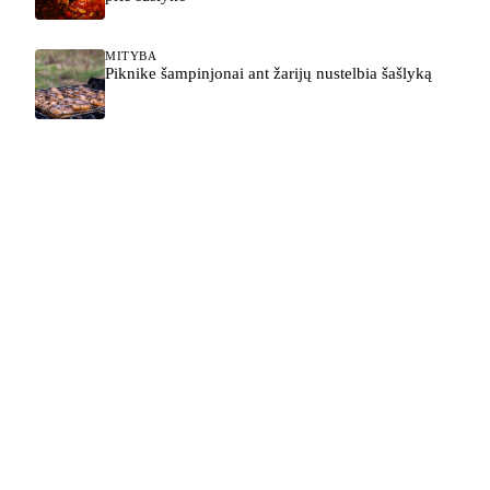
MITYBA
Piknike šampinjonai ant žarijų nustelbia šašlyką