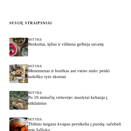
SUSIJĘ STRAIPSNIAI
MITYBA
Brokoliai, lęšiai ir vištiena gelbėja savaitę
MITYBA
Menemenas ir borėkas ant vieno stalo: penki
turkiško ryto skoniai
MITYBA
Po 10 minučių virtuvėje: maslytai keliauja į
stiklainius
MITYBA
Tbilisio turgaus kvapas persikelia į puodą: sačebeli
prie šašlyko