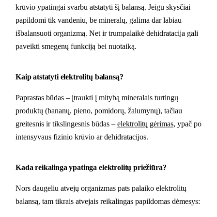
krūvio ypatingai svarbu atstatyti šį balansą. Jeigu skysčiai
papildomi tik vandeniu, be mineralų, galima dar labiau
išbalansuoti organizmą. Net ir trumpalaikė dehidratacija gali
paveikti smegenų funkciją bei nuotaiką.
Kaip atstatyti elektrolitų balansą?
Paprastas būdas – įtraukti į mitybą mineralais turtingų
produktų (bananų, pieno, pomidorų, žalumynų), tačiau
greitesnis ir tikslingesnis būdas –
elektrolitų gėrimas
, ypač po
intensyvaus fizinio krūvio ar dehidratacijos.
Kada reikalinga ypatinga elektrolitų priežiūra?
Nors daugeliu atvejų organizmas pats palaiko elektrolitų
balansą, tam tikrais atvejais reikalingas papildomas dėmesys: