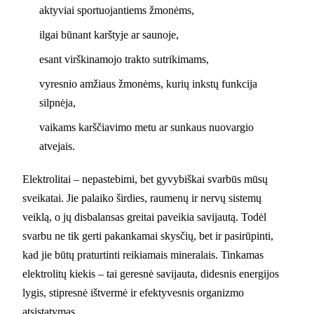
aktyviai sportuojantiems žmonėms,
ilgai būnant karštyje ar saunoje,
esant virškinamojo trakto sutrikimams,
vyresnio amžiaus žmonėms, kurių inkstų funkcija
silpnėja,
vaikams karščiavimo metu ar sunkaus nuovargio
atvejais.
Elektrolitai – nepastebimi, bet gyvybiškai svarbūs mūsų
sveikatai. Jie palaiko širdies, raumenų ir nervų sistemų
veiklą, o jų disbalansas greitai paveikia savijautą. Todėl
svarbu ne tik gerti pakankamai skysčių, bet ir pasirūpinti,
kad jie būtų praturtinti reikiamais mineralais. Tinkamas
elektrolitų kiekis – tai geresnė savijauta, didesnis energijos
lygis, stipresnė ištvermė ir efektyvesnis organizmo
atsistatymas.