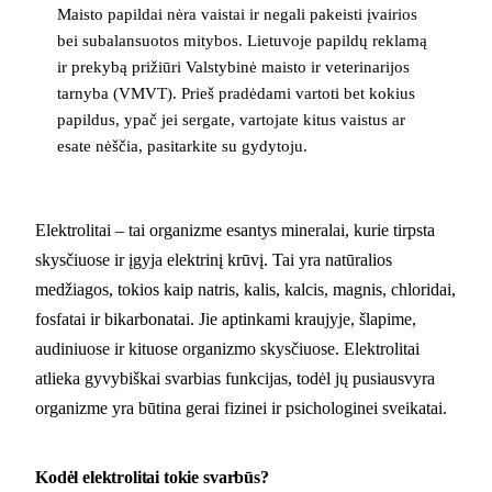
Maisto papildai nėra vaistai ir negali pakeisti įvairios
bei subalansuotos mitybos. Lietuvoje papildų reklamą
ir prekybą prižiūri Valstybinė maisto ir veterinarijos
tarnyba (VMVT). Prieš pradėdami vartoti bet kokius
papildus, ypač jei sergate, vartojate kitus vaistus ar
esate nėščia, pasitarkite su gydytoju.
Elektrolitai – tai organizme esantys mineralai, kurie tirpsta
skysčiuose ir įgyja elektrinį krūvį. Tai yra natūralios
medžiagos, tokios kaip natris, kalis, kalcis, magnis, chloridai,
fosfatai ir bikarbonatai. Jie aptinkami kraujyje, šlapime,
audiniuose ir kituose organizmo skysčiuose. Elektrolitai
atlieka gyvybiškai svarbias funkcijas, todėl jų pusiausvyra
organizme yra būtina gerai fizinei ir psichologinei sveikatai.
Kodėl elektrolitai tokie svarbūs?