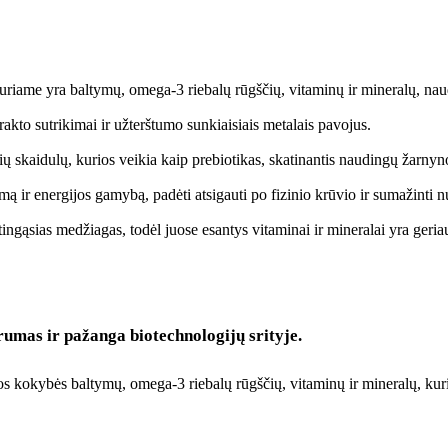
kuriame yra baltymų, omega-3 riebalų rūgščių, vitaminų ir mineralų, nau
rakto sutrikimai ir užterštumo sunkiaisiais metalais pavojus.
ų skaidulų, kurios veikia kaip prebiotikas, skatinantis naudingų žarnyn
ą ir energijos gamybą, padėti atsigauti po fizinio krūvio ir sumažinti n
istingąsias medžiagas, todėl juose esantys vitaminai ir mineralai yra geri
rumas ir pažanga biotechnologijų srityje.
os kokybės baltymų, omega-3 riebalų rūgščių, vitaminų ir mineralų, kuri