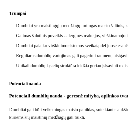
Trumpai
Dumbliai yra maistingųjų medžiagų turtingas maisto šaltinis, 
Galimas šalutinis poveikis - alerginės reakcijos, virškinamojo t
Dumbliai palaiko virškinimo sistemos sveikatą dėl juose esanči
Reguliarus dumblių vartojimas gali pagerinti raumenų atsigavim
Unikali dumblių ląstelių struktūra leidžia geriau įsisavinti ma
Potenciali nauda
Potenciali dumblių nauda - geresnė mityba, aplinkos tva
Dumbliai gali būti veiksmingas maisto papildas, suteikiantis aukšt
kuriems šių maistinių medžiagų gali trūkti.