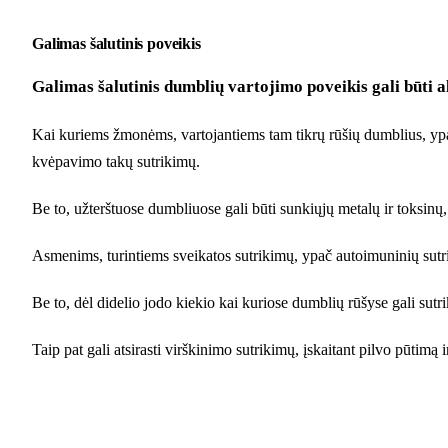
Galimas šalutinis poveikis
Galimas šalutinis dumblių vartojimo poveikis gali būti a
Kai kuriems žmonėms, vartojantiems tam tikrų rūšių dumblius, ypač s
kvėpavimo takų sutrikimų.
Be to, užterštuose dumbliuose gali būti sunkiųjų metalų ir toksinų, 
Asmenims, turintiems sveikatos sutrikimų, ypač autoimuninių sutriki
Be to, dėl didelio jodo kiekio kai kuriose dumblių rūšyse gali sutri
Taip pat gali atsirasti virškinimo sutrikimų, įskaitant pilvo pūtimą