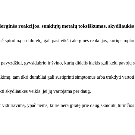
lerginės reakcijos, sunkiųjų metalų toksiškumas, skydliaukės 
piruliną ir chlorelę, gali pasireikšti alerginės reakcijos, kurių simpto
pavyzdžiui, gyvsidabrio ir švino, kurių didelis kiekis gali kelti pavojų s
mų, tam tikri dumbliai gali sustiprinti simptomus arba trukdyti vartoti 
kti skydliaukės veikla, jei jų vartojama per daug.
 ir viduriavimą, ypač tiems, kurie nėra įpratę prie daug skaidulų turinčio