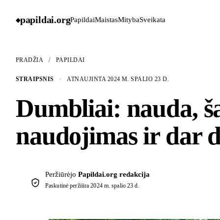
papildai
.
org
Papildai
Maistas
Mityba
Sveikata
◆
PRADŽIA
/
PAPILDAI
STRAIPSNIS
·
ATNAUJINTA 2024 M. SPALIO 23 D.
Dumbliai: nauda, šal
naudojimas ir dar 
Peržiūrėjo
Papildai.org redakcija
Paskutinė peržiūra
2024 m. spalio 23 d.