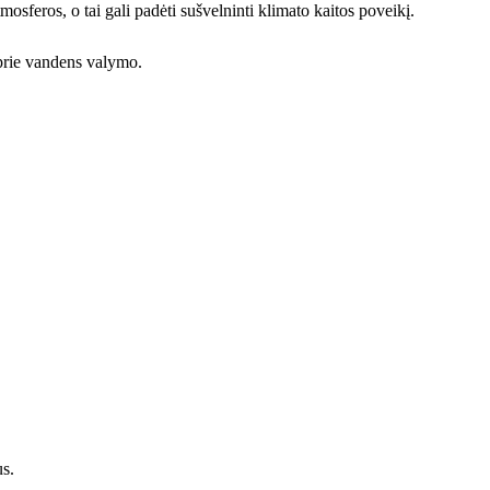
osferos, o tai gali padėti sušvelninti klimato kaitos poveikį.
 prie vandens valymo.
us.