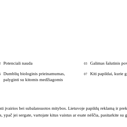
Potenciali nauda
Galimas šalutinis po
2
03
Dumblių biologinis prieinamumas,
Kiti papildai, kurie g
6
07
palyginti su kitomis medžiagomis
isti įvairios bei subalansuotos mitybos. Lietuvoje papildų reklamą ir pr
 ypač jei sergate, vartojate kitus vaistus ar esate nėščia, pasitarkite su 