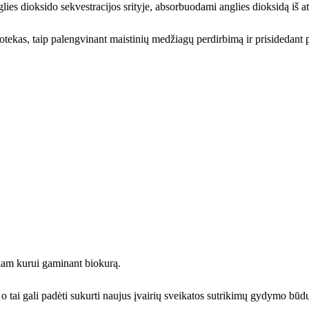
ies dioksido sekvestracijos srityje, absorbuodami anglies dioksidą iš atm
nuotekas, taip palengvinant maistinių medžiagų perdirbimą ir prisidedant
iniam kurui gaminant biokurą.
s, o tai gali padėti sukurti naujus įvairių sveikatos sutrikimų gydymo būd