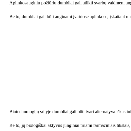
Aplinkosauginiu požiūriu dumbliai gali atlikti svarbų vaidmenį angl
Be to, dumbliai gali būti auginami įvairiose aplinkose, įskaitant 
Biotechnologijų srityje dumbliai gali būti tvari alternatyva iškast
Be to, jų biologiškai aktyvūs junginiai tiriami farmaciniais tikslai