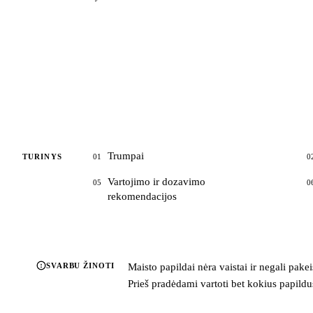
Trumpai
TURINYS
01
0
Vartojimo ir dozavimo
05
0
rekomendacijos
SVARBU ŽINOTI
Maisto papildai nėra vaistai ir negali pake
Prieš pradėdami vartoti bet kokius papildus,