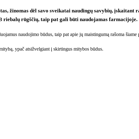
s, žinomas dėl savo sveikatai naudingų savybių, įskaitant r
 riebalų rūgščių, taip pat gali būti naudojamas farmacijoje.
nduojamus naudojimo būdus, taip pat apie jų maistingumą rašoma šiame 
 mitybą, ypač atsižvelgiant į skirtingus mitybos būdus.