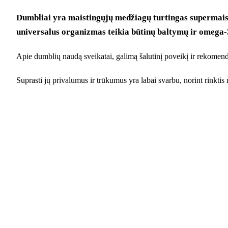
Dumbliai yra maistingųjų medžiagų turtingas supermaista
universalus organizmas teikia būtinų baltymų ir omega-3
Apie dumblių naudą sveikatai, galimą šalutinį poveikį ir rekome
Suprasti jų privalumus ir trūkumus yra labai svarbu, norint rinktis