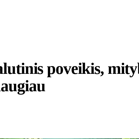
utinis poveikis, mity
daugiau