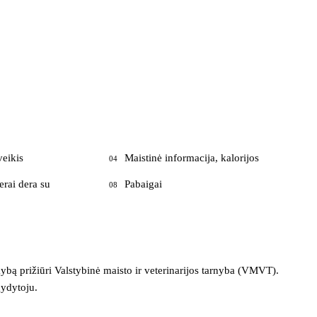
veikis
Maistinė informacija, kalorijos
04
erai dera su
Pabaigai
08
ekybą prižiūri Valstybinė maisto ir veterinarijos tarnyba (VMVT).
gydytoju.