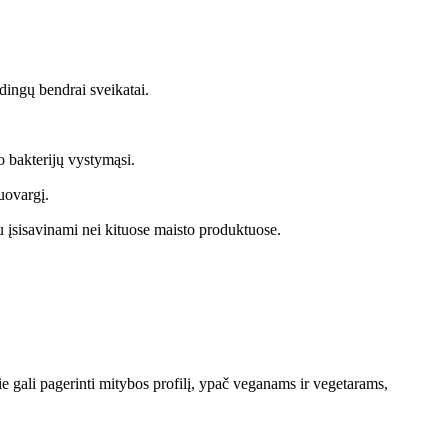
dingų bendrai sveikatai.
o bakterijų vystymąsi.
uovargį.
au įsisavinami nei kituose maisto produktuose.
e gali pagerinti mitybos profilį, ypač veganams ir vegetarams,