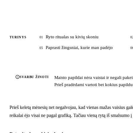
Ryto ritualas su kivių skoniu
TURINYS
01
0
Paprasti žingsniai, kurie man padėjo
05
0
SVARBU ŽINOTI
Maisto papildai nėra vaistai ir negali pake
Prieš pradėdami vartoti bet kokius papildus,
Prieš keletą mėnesių net negalvojau, kad vienas mažas vaisius gal
reikalai ėjo visai ne pagal grafiką. Tačiau vieną rytą iš smalsumo į 