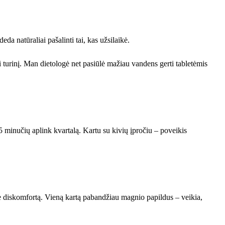
deda natūraliai pašalinti tai, kas užsilaikė.
i turinį. Man dietologė net pasiūlė mažiau vandens gerti tabletėmis
15 minučių aplink kvartalą. Kartu su kivių įpročiu – poveikis
ėlė diskomfortą. Vieną kartą pabandžiau magnio papildus – veikia,