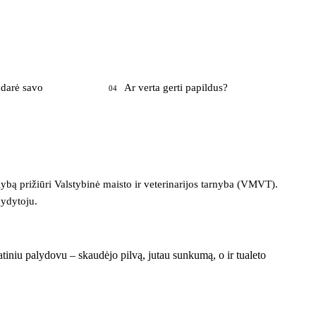
adarė savo
Ar verta gerti papildus?
04
ekybą prižiūri Valstybinė maisto ir veterinarijos tarnyba (VMVT).
gydytoju.
tiniu palydovu – skaudėjo pilvą, jutau sunkumą, o ir tualeto