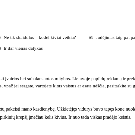
Ne tik skaidulos – kodėl kiviai veikia?
Judėjimas taip pat p
2
03
Ir dar vienas dalykas
6
isti įvairios bei subalansuotos mitybos. Lietuvoje papildų reklamą ir pr
 ypač jei sergate, vartojate kitus vaistus ar esate nėščia, pasitarkite su 
ėtų pakeisti mano kasdienybę. Užkietėjęs vidurys buvo tapęs kone nuola
pirkinių krepšį įmečiau kelis kivius. Ir nuo tada viskas pradėjo keistis.