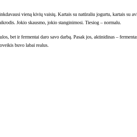
nkdavausi vieną kivių vaisių. Kartais su natūraliu jogurtu, kartais su av
 laikrodis. Jokio skausmo, jokio stanginimosi. Tiesiog – normalu.
ulos, bet ir fermentai daro savo darbą. Pasak jos, aktinidinas – fermenta
oveikis buvo labai realus.