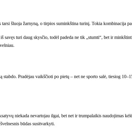
ios tarsi šluoja žarnyną, o tirpios suminkština turinį. Tokia kombinacija pa
 savęs turi daug skysčio, todėl padeda ne tik „stumti“, bet ir minkštint
švelniau.
ą stabdo. Pradėjau vaikščioti po pietų – net ne sporto salė, tiesiog 10–
Laksatyvų niekada nevartojau ilgai, bet net ir trumpalaikis naudojimas k
 švelnesnis būdas susitvarkyti.