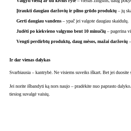
Valgyti vieną ar du kivius ryte
– vienas žingsnis, daug poky
Įtraukti daugiau daržovių ir pilno grūdo produktų
– jų sk
Gerti daugiau vandens
– ypač jei valgote daugiau skaidulų.
Judėti po kiekvieno valgymo bent 10 minučių
– pagerina vi
Vengti perdirbtų produktų, daug mėsos, mažai daržovių
–
Ir dar vienas dalykas
Svarbiausia – kantrybė. Ne visiems suveiks iškart. Bet jei duosite s
Jei norite išbandyti ką nors naujo – pradėkite nuo paprasto dalyko.
tiesiog suvalgė vaisių.