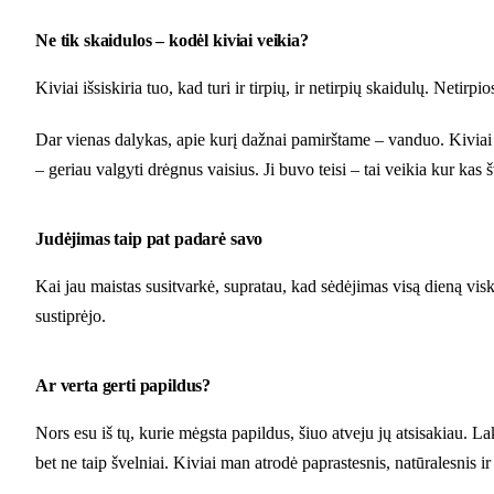
Ne tik skaidulos – kodėl kiviai veikia?
Kiviai išsiskiria tuo, kad turi ir tirpių, ir netirpių skaidulų. Netirp
Dar vienas dalykas, apie kurį dažnai pamirštame – vanduo. Kiviai iš
– geriau valgyti drėgnus vaisius. Ji buvo teisi – tai veikia kur kas 
Judėjimas taip pat padarė savo
Kai jau maistas susitvarkė, supratau, kad sėdėjimas visą dieną visk
sustiprėjo.
Ar verta gerti papildus?
Nors esu iš tų, kurie mėgsta papildus, šiuo atveju jų atsisakiau. 
bet ne taip švelniai. Kiviai man atrodė paprastesnis, natūralesnis ir