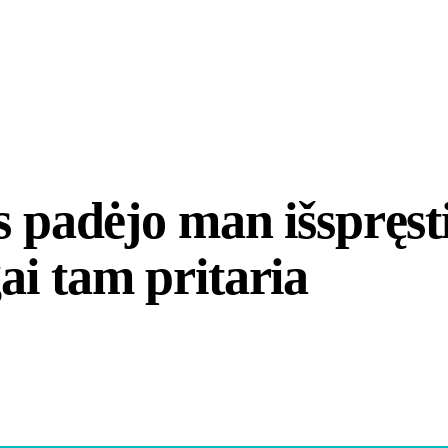
is padėjo man išspręst
ai tam pritaria