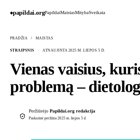
papildai
.
org
Papildai
Maistas
Mityba
Sveikata
◆
PRADŽIA
/
MAISTAS
STRAIPSNIS
·
ATNAUJINTA 2025 M. LIEPOS 5 D.
Vienas vaisius, kur
problemą – dietolog
Peržiūrėjo
Papildai.org redakcija
Paskutinė peržiūra
2025 m. liepos 5 d.