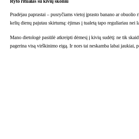
Ryto ritualas su kivių skoniu
Pradėjau paprastai – pusryčiams vietoj įprasto banano ar obuolio ri
kelių dienų pajutau skirtumą: ėjimas į tualetą tapo reguliariau nei
Mano dietologė pasiūlė atkreipti dėmesį į kivių sudėtį: ne tik skaid
pagerina visą virškinimo eigą. Ir nors tai neskamba labai jaukiai, p