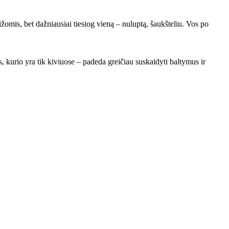
ižomis, bet dažniausiai tiesiog vieną – nuluptą, šaukšteliu. Vos po
s, kurio yra tik kiviuose – padeda greičiau suskaidyti baltymus ir