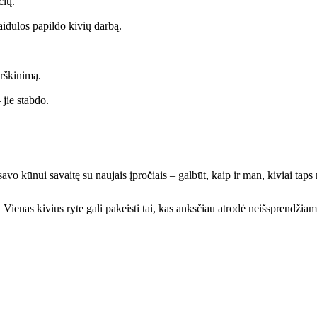
čių.
aidulos papildo kivių darbą.
rškinimą.
 jie stabdo.
avo kūnui savaitę su naujais įpročiais – galbūt, kaip ir man, kiviai taps 
 Vienas kivius ryte gali pakeisti tai, kas anksčiau atrodė neišsprendžiam