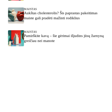
MAISTAS
Aukštas cholesterolis? Šis paprastas pakeitimas
maiste gali pradėti mažinti rodiklius
MAISTAS
Pamirškite kavą – šie gėrimai išjudins jūsų žarnyną
greičiau nei manote