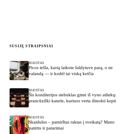
SUSIJĘ STRAIPSNIAI
MAISTAS
Picos tešla, kurią laikote šaldytuve parą, o ne
valandą — ir kodėl tai viską keičia
MAISTAS
Šis konditerijos stebuklas gimė iš vyno atliekų:
prancūziški kanele, kuriuos verta išmokti kepti
MAISTAS
Skaidulos – pamirštas raktas į sveikatą? Mano
patirtis ir patarimai