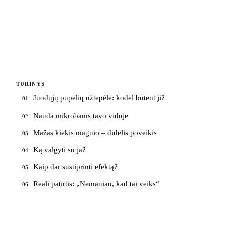
TURINYS
Juodųjų pupelių užtepėlė: kodėl būtent ji?
01
Nauda mikrobams tavo viduje
02
Mažas kiekis magnio – didelis poveikis
03
Ką valgyti su ja?
04
Kaip dar sustiprinti efektą?
05
Reali patirtis: „Nemaniau, kad tai veiks“
06