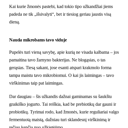
Kai kurie žmonės pastebi, kad tokio tipo užkandžiai jiems
padeda ne tik „išsivalyti“, bet ir tiesiog geriau jaustis visą
dieną.
Nauda mikrobams tavo viduje
Pupelės turi vieną savybę, apie kurią ne visada kalbama – jos
pamaitina tavo žarnyno bakterijas. Ne blogąsias, o tas
gerąsias. Tiesą sakant, jose esanti atspari krakmolo forma
tampa maistu tavo mikrobiomui. O kai jis laimingas – tavo
virškinimas taip pat laimingas.
Dar daugiau – šis užkandis dažnai gaminamas su šaukštu
graikiško jogurto. Tai reiškia, kad be prebiotikų dar gauni ir
probiotikų. Tyrimai rodo, kad žmonės, kurie reguliariai valgo
fermentuotą maistą, dažniau turi sklandesnį virškinimą ir
rečiau kenčia nuo užkietėjimo.