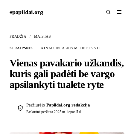
papildai
.
org
◆
PRADŽIA
/
MAISTAS
STRAIPSNIS
·
ATNAUJINTA 2025 M. LIEPOS 5 D.
Vienas pavakario užkandis,
kuris gali padėti be vargo
apsilankyti tualete ryte
Peržiūrėjo
Papildai.org redakcija
Paskutinė peržiūra
2025 m. liepos 5 d.