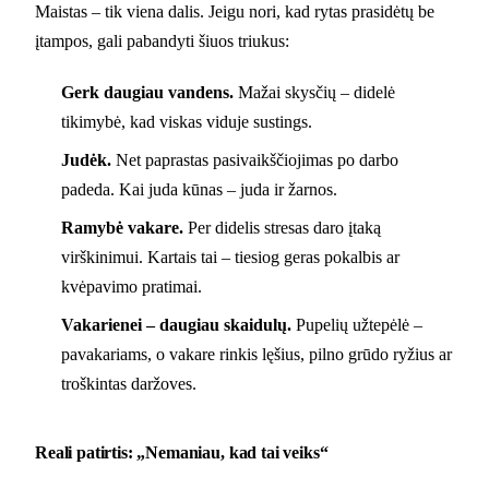
Maistas – tik viena dalis. Jeigu nori, kad rytas prasidėtų be
įtampos, gali pabandyti šiuos triukus:
Gerk daugiau vandens.
Mažai skysčių – didelė
tikimybė, kad viskas viduje sustings.
Judėk.
Net paprastas pasivaikščiojimas po darbo
padeda. Kai juda kūnas – juda ir žarnos.
Ramybė vakare.
Per didelis stresas daro įtaką
virškinimui. Kartais tai – tiesiog geras pokalbis ar
kvėpavimo pratimai.
Vakarienei – daugiau skaidulų.
Pupelių užtepėlė –
pavakariams, o vakare rinkis lęšius, pilno grūdo ryžius ar
troškintas daržoves.
Reali patirtis: „Nemaniau, kad tai veiks“