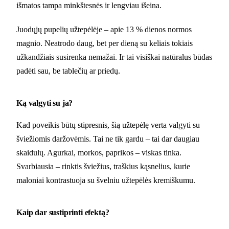
išmatos tampa minkštesnės ir lengviau išeina.
Juodųjų pupelių užtepėlėje – apie 13 % dienos normos
magnio. Neatrodo daug, bet per dieną su keliais tokiais
užkandžiais susirenka nemažai. Ir tai visiškai natūralus būdas
padėti sau, be tablečių ar priedų.
Ką valgyti su ja?
Kad poveikis būtų stipresnis, šią užtepėlę verta valgyti su
šviežiomis daržovėmis. Tai ne tik gardu – tai dar daugiau
skaidulų. Agurkai, morkos, paprikos – viskas tinka.
Svarbiausia – rinktis šviežius, traškius kąsnelius, kurie
maloniai kontrastuoja su švelniu užtepėlės kremiškumu.
Kaip dar sustiprinti efektą?