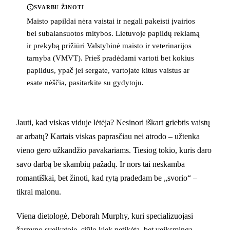
SVARBU ŽINOTI
Maisto papildai nėra vaistai ir negali pakeisti įvairios
bei subalansuotos mitybos. Lietuvoje papildų reklamą
ir prekybą prižiūri Valstybinė maisto ir veterinarijos
tarnyba (VMVT). Prieš pradėdami vartoti bet kokius
papildus, ypač jei sergate, vartojate kitus vaistus ar
esate nėščia, pasitarkite su gydytoju.
Jauti, kad viskas viduje lėtėja? Nesinori iškart griebtis vaistų
ar arbatų? Kartais viskas paprasčiau nei atrodo – užtenka
vieno gero užkandžio pavakariams. Tiesiog tokio, kuris daro
savo darbą be skambių pažadų. Ir nors tai neskamba
romantiškai, bet žinoti, kad rytą pradedam be „svorio“ –
tikrai malonu.
Viena dietologė, Deborah Murphy, kuri specializuojasi
žarnyno sveikatoje, siūlo kiek netikėtą, bet veiksmingą