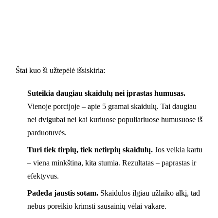
Štai kuo ši užtepėlė išsiskiria:
Suteikia daugiau skaidulų nei įprastas humusas.
Vienoje porcijoje – apie 5 gramai skaidulų. Tai daugiau
nei dvigubai nei kai kuriuose populiariuose humusuose iš
parduotuvės.
Turi tiek tirpių, tiek netirpių skaidulų.
Jos veikia kartu
– viena minkština, kita stumia. Rezultatas – paprastas ir
efektyvus.
Padeda jaustis sotam.
Skaidulos ilgiau užlaiko alkį, tad
nebus poreikio krimsti sausainių vėlai vakare.