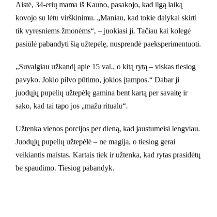
Aistė, 34-erių mama iš Kauno, pasakojo, kad ilgą laiką
kovojo su lėtu virškinimu. „Maniau, kad tokie dalykai skirti
tik vyresniems žmonėms“, – juokiasi ji. Tačiau kai kolegė
pasiūlė pabandyti šią užtepėlę, nusprendė paeksperimentuoti.
„Suvalgiau užkandį apie 15 val., o kitą rytą – viskas tiesiog
pavyko. Jokio pilvo pūtimo, jokios įtampos.“ Dabar ji
juodųjų pupelių užtepėlę gamina bent kartą per savaitę ir
sako, kad tai tapo jos „mažu ritualu“.
Užtenka vienos porcijos per dieną, kad jaustumeisi lengviau.
Juodųjų pupelių užtepėlė – ne magija, o tiesiog gerai
veikiantis maistas. Kartais tiek ir užtenka, kad rytas prasidėtų
be spaudimo. Tiesiog pabandyk.