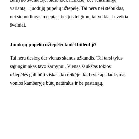
variantą – juodųjų pupelių užtepėlę. Tai nėra nei stebuklas,
nei stebuklingas receptas, bet jos teigimu, tai veikia. Ir veikia
švelniai.
Juodųjų pupelių užtepėlė: kodėl būtent ji?
Tai nėra tiesiog dar vienas skanus užkandis. Tai tarsi tylus
sąjungininkas tavo žarnynui. Vienas šaukštas tokios
užtepėlės gali būti viskas, ko reikėjo, kad ryte apsilankymas
vonios kambaryje būtų natūralus ir be pastangų.