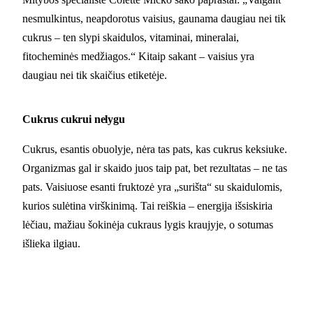
nesmulkintus, neapdorotus vaisius, gaunama daugiau nei tik
cukrus – ten slypi skaidulos, vitaminai, mineralai,
fitocheminės medžiagos.“ Kitaip sakant – vaisius yra
daugiau nei tik skaičius etiketėje.
Cukrus cukrui nelygu
Cukrus, esantis obuolyje, nėra tas pats, kas cukrus keksiuke.
Organizmas gal ir skaido juos taip pat, bet rezultatas – ne tas
pats. Vaisiuose esanti fruktozė yra „surišta“ su skaidulomis,
kurios sulėtina virškinimą. Tai reiškia – energija išsiskiria
lėčiau, mažiau šokinėja cukraus lygis kraujyje, o sotumas
išlieka ilgiau.