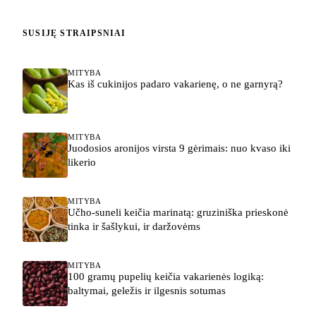
SUSIJĘ STRAIPSNIAI
MITYBA
Kas iš cukinijos padaro vakarienę, o ne garnyrą?
MITYBA
Juodosios aronijos virsta 9 gėrimais: nuo kvaso iki
likerio
MITYBA
Učho-suneli keičia marinatą: gruziniška prieskonė
tinka ir šašlykui, ir daržovėms
MITYBA
100 gramų pupelių keičia vakarienės logiką:
baltymai, geležis ir ilgesnis sotumas