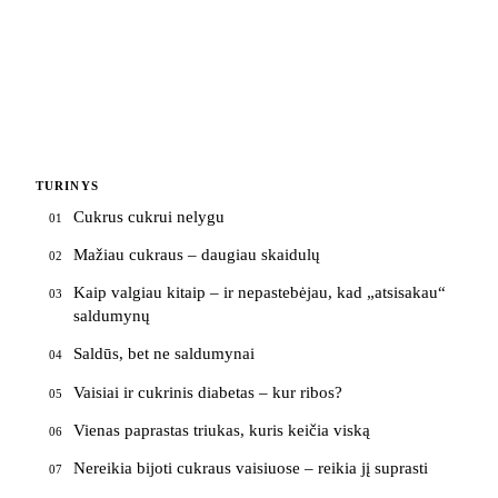
TURINYS
Cukrus cukrui nelygu
01
Mažiau cukraus – daugiau skaidulų
02
Kaip valgiau kitaip – ir nepastebėjau, kad „atsisakau“
03
saldumynų
Saldūs, bet ne saldumynai
04
Vaisiai ir cukrinis diabetas – kur ribos?
05
Vienas paprastas triukas, kuris keičia viską
06
Nereikia bijoti cukraus vaisiuose – reikia jį suprasti
07