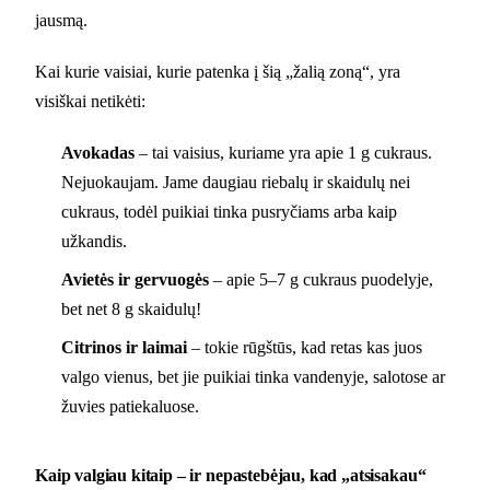
jausmą.
Kai kurie vaisiai, kurie patenka į šią „žalią zoną“, yra
visiškai netikėti:
Avokadas
– tai vaisius, kuriame yra apie 1 g cukraus.
Nejuokaujam. Jame daugiau riebalų ir skaidulų nei
cukraus, todėl puikiai tinka pusryčiams arba kaip
užkandis.
Avietės ir gervuogės
– apie 5–7 g cukraus puodelyje,
bet net 8 g skaidulų!
Citrinos ir laimai
– tokie rūgštūs, kad retas kas juos
valgo vienus, bet jie puikiai tinka vandenyje, salotose ar
žuvies patiekaluose.
Kaip valgiau kitaip – ir nepastebėjau, kad „atsisakau“