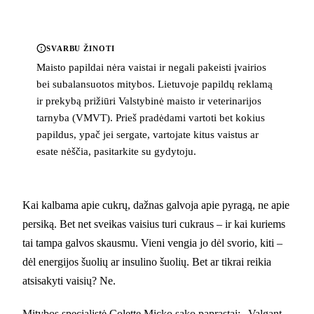
SVARBU ŽINOTI
Maisto papildai nėra vaistai ir negali pakeisti įvairios
bei subalansuotos mitybos. Lietuvoje papildų reklamą
ir prekybą prižiūri Valstybinė maisto ir veterinarijos
tarnyba (VMVT). Prieš pradėdami vartoti bet kokius
papildus, ypač jei sergate, vartojate kitus vaistus ar
esate nėščia, pasitarkite su gydytoju.
Kai kalbama apie cukrų, dažnas galvoja apie pyragą, ne apie
persiką. Bet net sveikas vaisius turi cukraus – ir kai kuriems
tai tampa galvos skausmu. Vieni vengia jo dėl svorio, kiti –
dėl energijos šuolių ar insulino šuolių. Bet ar tikrai reikia
atsisakyti vaisių? Ne.
Mitybos specialistė Colette Micko sako paprastai: „Valgant