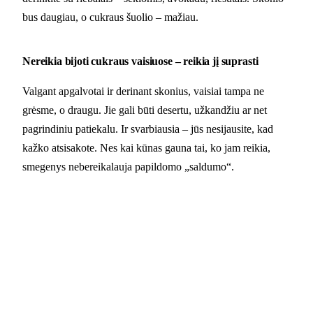
bus daugiau, o cukraus šuolio – mažiau.
Nereikia bijoti cukraus vaisiuose – reikia jį suprasti
Valgant apgalvotai ir derinant skonius, vaisiai tampa ne
grėsme, o draugu. Jie gali būti desertu, užkandžiu ar net
pagrindiniu patiekalu. Ir svarbiausia – jūs nesijausite, kad
kažko atsisakote. Nes kai kūnas gauna tai, ko jam reikia,
smegenys nebereikalauja papildomo „saldumo“.