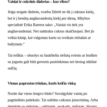
Vaisiai ir cukrinis diabetas – kur ribos?
Jeigu sergate diabetu, svarbu žiūrėti ne tik į cukraus kiekį,
bet ir į bendrą angliavandenių kiekį per dieną. Mitybos
specialistė Erika Barrera sako: „Vaisiai vis tiek yra
angliavandeniai. Net natūralus cukrus skaičiuojasi. Bet jis
veikia kitaip, kai valgomas kartu su sveikais riebalais ar
baltymais.“
Tai reiškia – obuolys su šaukšteliu riešutų sviesto ar braškės
su jogurtu gali būti geresnis pasirinkimas nei tiesiog stiklinė
sulčių.
Vienas paprastas triukas, kuris keičia viską
Norite dar vieno lengvo būdo? Suvalgykite vaisių po
pagrindinio patiekalo. Tai sulėtins cukraus įsisavinimą. Arba
derinkite su riebalais – sėklomis, avokadu, riešutais. Skonio