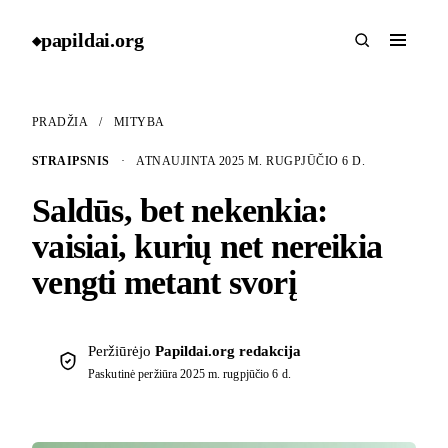
papildai
.
org
◆
PRADŽIA
/
MITYBA
STRAIPSNIS
·
ATNAUJINTA 2025 M. RUGPJŪČIO 6 D.
Saldūs, bet nekenkia:
vaisiai, kurių net nereikia
vengti metant svorį
Peržiūrėjo
Papildai.org redakcija
Paskutinė peržiūra
2025 m. rugpjūčio 6 d.