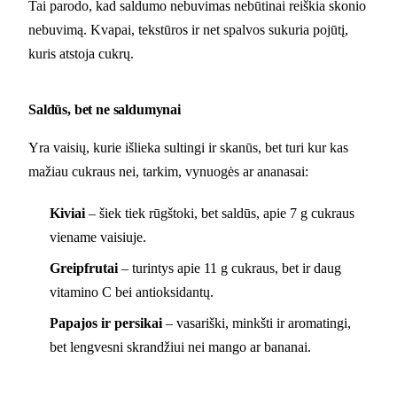
Tai parodo, kad saldumo nebuvimas nebūtinai reiškia skonio
nebuvimą. Kvapai, tekstūros ir net spalvos sukuria pojūtį,
kuris atstoja cukrų.
Saldūs, bet ne saldumynai
Yra vaisių, kurie išlieka sultingi ir skanūs, bet turi kur kas
mažiau cukraus nei, tarkim, vynuogės ar ananasai:
Kiviai
– šiek tiek rūgštoki, bet saldūs, apie 7 g cukraus
viename vaisiuje.
Greipfrutai
– turintys apie 11 g cukraus, bet ir daug
vitamino C bei antioksidantų.
Papajos ir persikai
– vasariški, minkšti ir aromatingi,
bet lengvesni skrandžiui nei mango ar bananai.