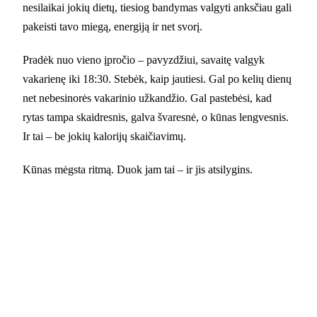
nesilaikai jokių dietų, tiesiog bandymas valgyti anksčiau gali
pakeisti tavo miegą, energiją ir net svorį.
Pradėk nuo vieno įpročio – pavyzdžiui, savaitę valgyk
vakarienę iki 18:30. Stebėk, kaip jautiesi. Gal po kelių dienų
net nebesinorės vakarinio užkandžio. Gal pastebėsi, kad
rytas tampa skaidresnis, galva švaresnė, o kūnas lengvesnis.
Ir tai – be jokių kalorijų skaičiavimų.
Kūnas mėgsta ritmą. Duok jam tai – ir jis atsilygins.