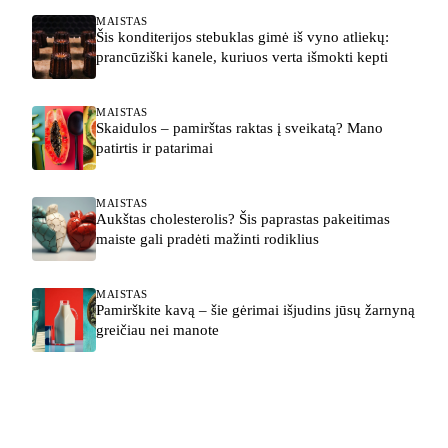
MAISTAS
Šis konditerijos stebuklas gimė iš vyno atliekų:
prancūziški kanele, kuriuos verta išmokti kepti
MAISTAS
Skaidulos – pamirštas raktas į sveikatą? Mano
patirtis ir patarimai
MAISTAS
Aukštas cholesterolis? Šis paprastas pakeitimas
maiste gali pradėti mažinti rodiklius
MAISTAS
Pamirškite kavą – šie gėrimai išjudins jūsų žarnyną
greičiau nei manote