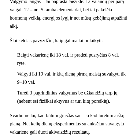
Valgymo langas – tai paprasta taisyklė: 12 valandų per parą
valgai, 12 – ne. Skamba elementariai, bet tai pakeičia
hormonų veiklą, energijos lygį ir net mūsų gebėjimą atpažinti
alkį.
Štai keletas pavyzdžių, kaip galima tai pritaikyti:
Baigti vakarienę iki 18 val. ir pradėti pusryčius 8 val.
ryte.
Valgyti iki 19 val. ir kitą dieną pirmą maistą suvalgyti tik
9–10 val.
Turėti 3 pagrindinius valgymus be užkandžių tarp jų
(nebent esi fiziškai aktyvus ar turi kitų poreikių).
Svarbu ne tai, kad būtum griežtas sau – o kad turėtum aiškų
planą. Net kelių dienų eksperimentas su anksčiau suvalgyta
vakariene gali duoti akivaizdžių rezultatų.