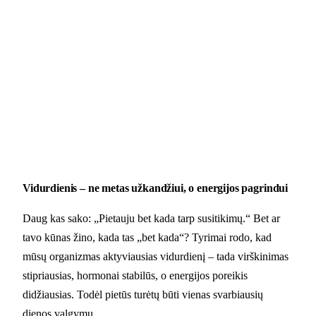
Vidurdienis – ne metas užkandžiui, o energijos pagrindui
Daug kas sako: „Pietauju bet kada tarp susitikimų.“ Bet ar
tavo kūnas žino, kada tas „bet kada“? Tyrimai rodo, kad
mūsų organizmas aktyviausias vidurdienį – tada virškinimas
stipriausias, hormonai stabilūs, o energijos poreikis
didžiausias. Todėl pietūs turėtų būti vienas svarbiausių
dienos valgymų.