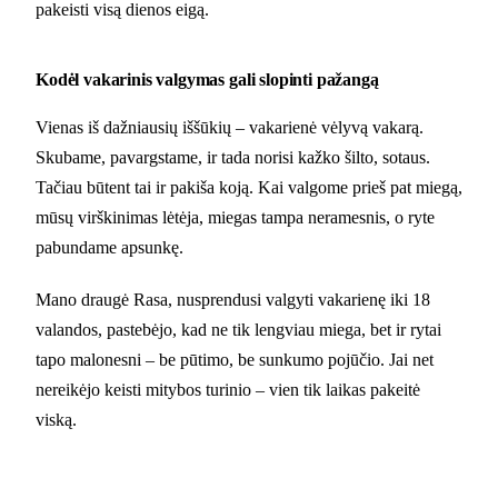
pakeisti visą dienos eigą.
Kodėl vakarinis valgymas gali slopinti pažangą
Vienas iš dažniausių iššūkių – vakarienė vėlyvą vakarą.
Skubame, pavargstame, ir tada norisi kažko šilto, sotaus.
Tačiau būtent tai ir pakiša koją. Kai valgome prieš pat miegą,
mūsų virškinimas lėtėja, miegas tampa neramesnis, o ryte
pabundame apsunkę.
Mano draugė Rasa, nusprendusi valgyti vakarienę iki 18
valandos, pastebėjo, kad ne tik lengviau miega, bet ir rytai
tapo malonesni – be pūtimo, be sunkumo pojūčio. Jai net
nereikėjo keisti mitybos turinio – vien tik laikas pakeitė
viską.