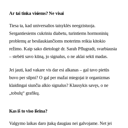
Ar tai tinka visiems? Ne visai
Tiesa ta, kad universalios taisyklės neegzistuoja.
Sergantiesiems cukriniu diabetu, turintiems hormoninių
problemų ar besilaukiančioms moterims reikia kitokio
režimo. Kaip sako dietologė dr. Sarah Pflugradt, svarbiausia
– stebėti savo kūną, jo signalus, o ne aklai sekti madas.
Jei jauti, kad vakare vis dar esi alkanas – gal tavo pietūs
buvo per silpni? O gal per mažai miegojai ir organizmas
klaidingai siunčia alkio signalus? Klausykis savęs, o ne
„tobulų“ grafikų.
Kas iš to viso išeina?
Valgymo laikas daro įtaką daugiau nei galvojame. Net jei