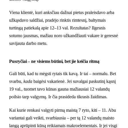
Viena klientė, kuri anksčiau dažnai pietus praleisdavo arba
užkąsdavo saldžiai, pradėjo rinktis rimtesnį, baltymais
turtingą patiekalą apie 12–13 val. Rezultatas? Ilgesnis
sotumo jausmas, mažiau noro užkandžiauti vakare ir geresnė
savijauta darbo metu.
Pusryčiai – ne visiems būtini, bet jie keičia ritmą
Gali būti, kad tu mėgsti rytais tik kavą. Ir tai – normalu. Bet
svarbu,
kada
baigėsi vakarienė. Jei suvalgai paskutinį kąsnį
19 val., tuomet tavo kūnas gauna mažiausiai 12 valandų
poilsio tarp valgymų. Ir čia prasideda tikrasis žaidimas.
Kai kurie renkasi valgyti pirmą maistą 7 ryto, kiti – 11. Abu
variantai gali veikti, svarbiausia – per tą 12 valandų maisto
langą aprūpinti kūną reikiamais makroelementais. Ir jei visgi