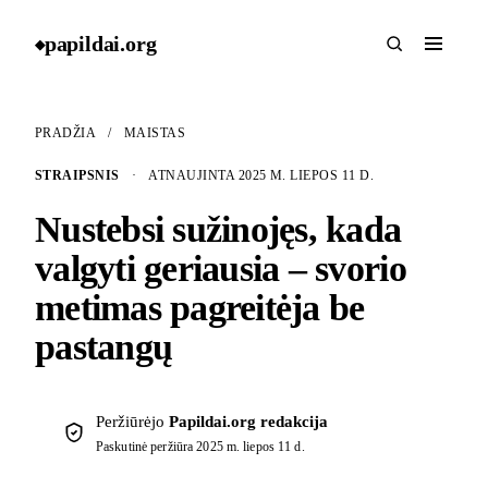
papildai
.
org
◆
PRADŽIA
/
MAISTAS
STRAIPSNIS
·
ATNAUJINTA 2025 M. LIEPOS 11 D.
Nustebsi sužinojęs, kada
valgyti geriausia – svorio
metimas pagreitėja be
pastangų
Peržiūrėjo
Papildai.org redakcija
Paskutinė peržiūra
2025 m. liepos 11 d.