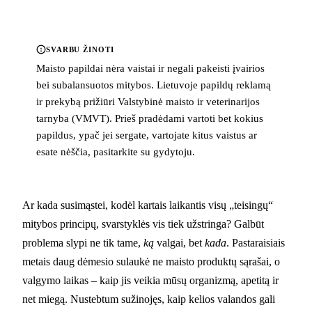
SVARBU ŽINOTI
Maisto papildai nėra vaistai ir negali pakeisti įvairios
bei subalansuotos mitybos. Lietuvoje papildų reklamą
ir prekybą prižiūri Valstybinė maisto ir veterinarijos
tarnyba (VMVT). Prieš pradėdami vartoti bet kokius
papildus, ypač jei sergate, vartojate kitus vaistus ar
esate nėščia, pasitarkite su gydytoju.
Ar kada susimąstei, kodėl kartais laikantis visų „teisingų“
mitybos principų, svarstyklės vis tiek užstringa? Galbūt
problema slypi ne tik tame,
ką
valgai, bet
kada
. Pastaraisiais
metais daug dėmesio sulaukė ne maisto produktų sąrašai, o
valgymo laikas – kaip jis veikia mūsų organizmą, apetitą ir
net miegą. Nustebtum sužinojęs, kaip kelios valandos gali