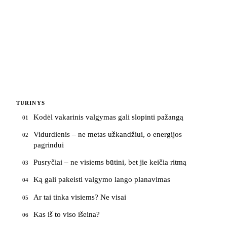
TURINYS
Kodėl vakarinis valgymas gali slopinti pažangą
01
Vidurdienis – ne metas užkandžiui, o energijos
02
pagrindui
Pusryčiai – ne visiems būtini, bet jie keičia ritmą
03
Ką gali pakeisti valgymo lango planavimas
04
Ar tai tinka visiems? Ne visai
05
Kas iš to viso išeina?
06