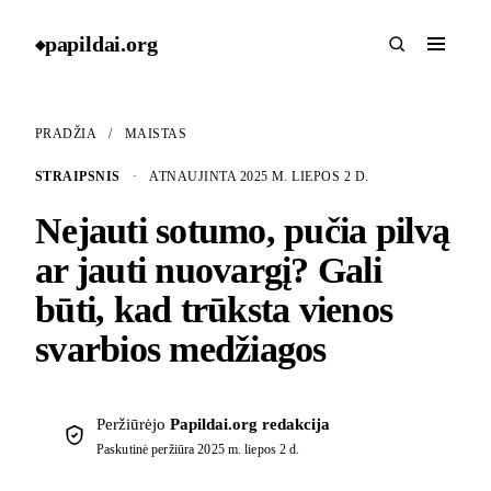
papildai
.
org
◆
PRADŽIA
/
MAISTAS
STRAIPSNIS
·
ATNAUJINTA 2025 M. LIEPOS 2 D.
Nejauti sotumo, pučia pilvą
ar jauti nuovargį? Gali
būti, kad trūksta vienos
svarbios medžiagos
Peržiūrėjo
Papildai.org redakcija
Paskutinė peržiūra
2025 m. liepos 2 d.