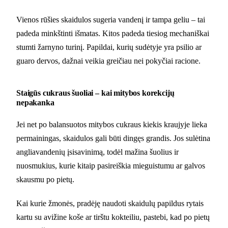
Vienos rūšies skaidulos sugeria vandenį ir tampa geliu – tai
padeda minkštinti išmatas. Kitos padeda tiesiog mechaniškai
stumti žarnyno turinį. Papildai, kurių sudėtyje yra psilio ar
guaro dervos, dažnai veikia greičiau nei pokyčiai racione.
Staigūs cukraus šuoliai – kai mitybos korekcijų
nepakanka
Jei net po balansuotos mitybos cukraus kiekis kraujyje lieka
permainingas, skaidulos gali būti dingęs grandis. Jos sulėtina
angliavandenių įsisavinimą, todėl mažina šuolius ir
nuosmukius, kurie kitaip pasireiškia mieguistumu ar galvos
skausmu po pietų.
Kai kurie žmonės, pradėję naudoti skaidulų papildus rytais
kartu su avižine koše ar tirštu kokteiliu, pastebi, kad po pietų