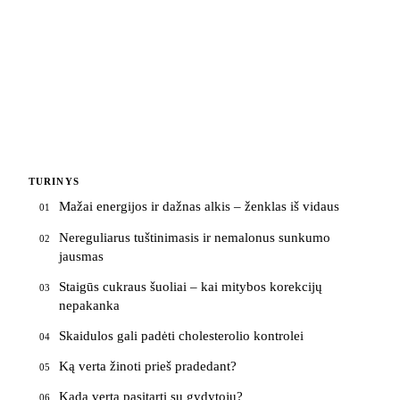
TURINYS
Mažai energijos ir dažnas alkis – ženklas iš vidaus
01
Nereguliarus tuštinimasis ir nemalonus sunkumo
02
jausmas
Staigūs cukraus šuoliai – kai mitybos korekcijų
03
nepakanka
Skaidulos gali padėti cholesterolio kontrolei
04
Ką verta žinoti prieš pradedant?
05
Kada verta pasitarti su gydytoju?
06