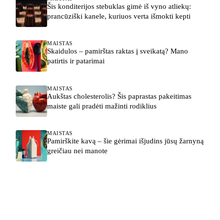
Šis konditerijos stebuklas gimė iš vyno atliekų:
prancūziški kanele, kuriuos verta išmokti kepti
MAISTAS
Skaidulos – pamirštas raktas į sveikatą? Mano
patirtis ir patarimai
MAISTAS
Aukštas cholesterolis? Šis paprastas pakeitimas
maiste gali pradėti mažinti rodiklius
MAISTAS
Pamirškite kavą – šie gėrimai išjudins jūsų žarnyną
greičiau nei manote