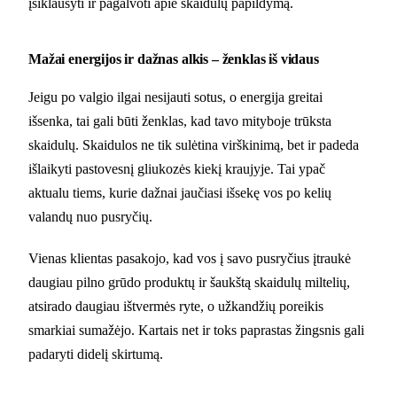
įsiklausyti ir pagalvoti apie skaidulų papildymą.
Mažai energijos ir dažnas alkis – ženklas iš vidaus
Jeigu po valgio ilgai nesijauti sotus, o energija greitai
išsenka, tai gali būti ženklas, kad tavo mityboje trūksta
skaidulų. Skaidulos ne tik sulėtina virškinimą, bet ir padeda
išlaikyti pastovesnį gliukozės kiekį kraujyje. Tai ypač
aktualu tiems, kurie dažnai jaučiasi išsekę vos po kelių
valandų nuo pusryčių.
Vienas klientas pasakojo, kad vos į savo pusryčius įtraukė
daugiau pilno grūdo produktų ir šaukštą skaidulų miltelių,
atsirado daugiau ištvermės ryte, o užkandžių poreikis
smarkiai sumažėjo. Kartais net ir toks paprastas žingsnis gali
padaryti didelį skirtumą.