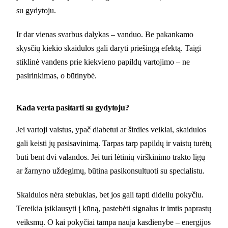
su gydytoju.
Ir dar vienas svarbus dalykas – vanduo. Be pakankamo
skysčių kiekio skaidulos gali daryti priešingą efektą. Taigi
stiklinė vandens prie kiekvieno papildų vartojimo – ne
pasirinkimas, o būtinybė.
Kada verta pasitarti su gydytoju?
Jei vartoji vaistus, ypač diabetui ar širdies veiklai, skaidulos
gali keisti jų pasisavinimą. Tarpas tarp papildų ir vaistų turėtų
būti bent dvi valandos. Jei turi lėtinių virškinimo trakto ligų
ar žarnyno uždegimų, būtina pasikonsultuoti su specialistu.
Skaidulos nėra stebuklas, bet jos gali tapti dideliu pokyčiu.
Tereikia įsiklausyti į kūną, pastebėti signalus ir imtis paprastų
veiksmų. O kai pokyčiai tampa nauja kasdienybe – energijos