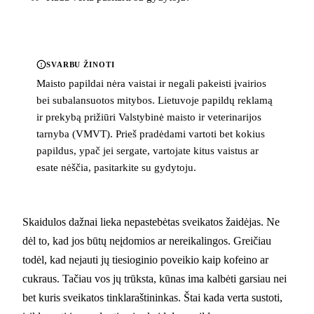
SVARBU ŽINOTI
Maisto papildai nėra vaistai ir negali pakeisti įvairios
bei subalansuotos mitybos. Lietuvoje papildų reklamą
ir prekybą prižiūri Valstybinė maisto ir veterinarijos
tarnyba (VMVT). Prieš pradėdami vartoti bet kokius
papildus, ypač jei sergate, vartojate kitus vaistus ar
esate nėščia, pasitarkite su gydytoju.
Skaidulos dažnai lieka nepastebėtas sveikatos žaidėjas. Ne
dėl to, kad jos būtų neįdomios ar nereikalingos. Greičiau
todėl, kad nejauti jų tiesioginio poveikio kaip kofeino ar
cukraus. Tačiau vos jų trūksta, kūnas ima kalbėti garsiau nei
bet kuris sveikatos tinklaraštininkas. Štai kada verta sustoti,