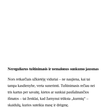
Nereguliarus tuštinimasis ir nemalonus sunkumo jausmas
Nors retkarčiais užkietėję viduriai – ne naujiena, kai tai
tampa kasdienybe, verta sunerimti. Tuštinimasis rečiau nei
tris kartus per savaitę, kietos ar sunkiai pasišalinančios
išmatos – tai ženklai, kad žarnynui trūksta „kurmių“ –
skaidulų, kurios suteikia masę ir drėgmę.