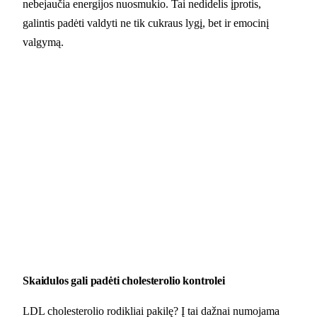
nebejaučia energijos nuosmukio. Tai nedidelis įprotis,
galintis padėti valdyti ne tik cukraus lygį, bet ir emocinį
valgymą.
Skaidulos gali padėti cholesterolio kontrolei
LDL cholesterolio rodikliai pakilę? Į tai dažnai numojama