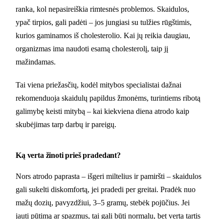
ranka, kol nepasireiškia rimtesnės problemos. Skaidulos,
ypač tirpios, gali padėti – jos jungiasi su tulžies rūgštimis,
kurios gaminamos iš cholesterolio. Kai jų reikia daugiau,
organizmas ima naudoti esamą cholesterolį, taip jį
mažindamas.
Tai viena priežasčių, kodėl mitybos specialistai dažnai
rekomenduoja skaidulų papildus žmonėms, turintiems ribotą
galimybę keisti mitybą – kai kiekviena diena atrodo kaip
skubėjimas tarp darbų ir pareigų.
Ką verta žinoti prieš pradedant?
Nors atrodo paprasta – išgeri miltelius ir pamiršti – skaidulos
gali sukelti diskomfortą, jei pradedi per greitai. Pradėk nuo
mažų dozių, pavyzdžiui, 3–5 gramų, stebėk pojūčius. Jei
jauti pūtimą ar spazmus, tai gali būti normalu, bet verta tartis