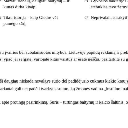
Mažiau riebalų, daugiau baltymų – ir
Gyvosios bakterijos
2
03
kūnas dirba kitaip
stebuklas tavo žarny
Tikra istorija – kaip Giedrė vėl
Neprivalai atsisakyti
6
07
pamėgo sūrį
isti įvairios bei subalansuotos mitybos. Lietuvoje papildų reklamą ir pr
 ypač jei sergate, vartojate kitus vaistus ar esate nėščia, pasitarkite su 
 daugiau niekada nevalgys sūrio dėl padidėjusio cukraus kiekio kraujyje,
o variantai gali net padėti tvarkytis su tuo, ką žmonės vadina „insulino m
 apie protingą pasirinkimą. Sūris – turtingas baltymų ir kalcio šaltinis, o 