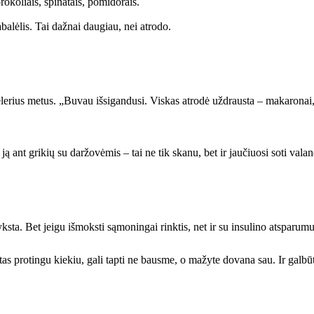
okoliais, špinatais, pomidorais.
lėlis. Tai dažnai daugiau, nei atrodo.
elerius metus. „Buvau išsigandusi. Viskas atrodė uždrausta – makaronai, v
ant grikių su daržovėmis – tai ne tik skanu, bet ir jaučiuosi soti valan
sta. Bet jeigu išmoksti sąmoningai rinktis, net ir su insulino atsparumu
gytas protingu kiekiu, gali tapti ne bausme, o mažyte dovana sau. Ir galb