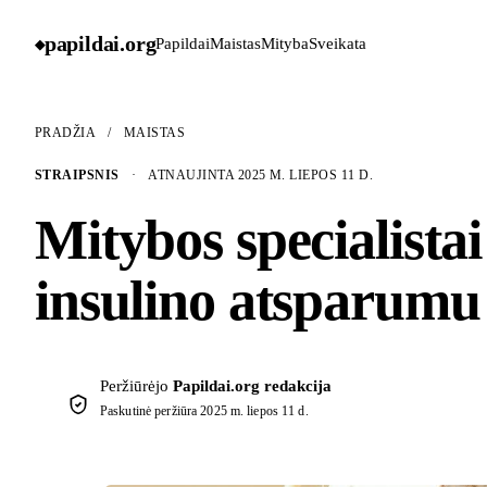
papildai
.
org
Papildai
Maistas
Mityba
Sveikata
◆
PRADŽIA
/
MAISTAS
STRAIPSNIS
·
ATNAUJINTA 2025 M. LIEPOS 11 D.
Mitybos specialistai 
insulino atsparumu
Peržiūrėjo
Papildai.org redakcija
Paskutinė peržiūra
2025 m. liepos 11 d.