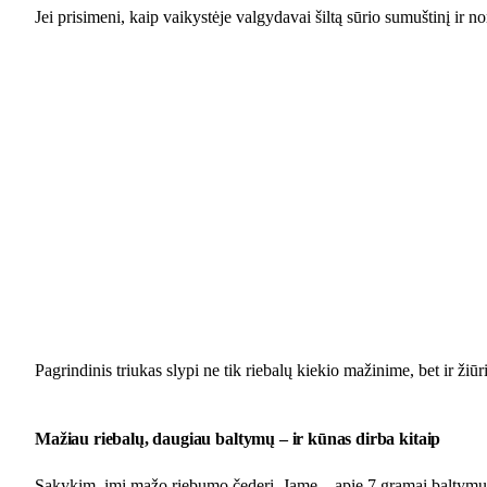
Jei prisimeni, kaip vaikystėje valgydavai šiltą sūrio sumuštinį ir no
Pagrindinis triukas slypi ne tik riebalų kiekio mažinime, bet ir žiūr
Mažiau riebalų, daugiau baltymų – ir kūnas dirba kitaip
Sakykim, imi mažo riebumo čederį. Jame – apie 7 gramai baltymų ir t