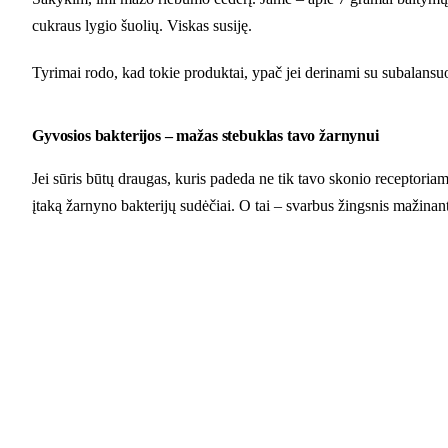
cukraus lygio šuolių. Viskas susiję.
Tyrimai rodo, kad tokie produktai, ypač jei derinami su subalansuotu
Gyvosios bakterijos – mažas stebuklas tavo žarnynui
Jei sūris būtų draugas, kuris padeda ne tik tavo skonio receptoriam
įtaką žarnyno bakterijų sudėčiai. O tai – svarbus žingsnis mažina