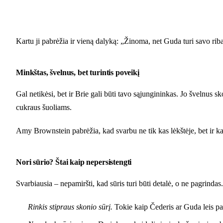
Kartu ji pabrėžia ir vieną dalyką: „Žinoma, net Guda turi savo ribas
Minkštas, švelnus, bet turintis poveikį
Gal netikėsi, bet ir Brie gali būti tavo sąjungininkas. Jo švelnus s
cukraus šuoliams.
Amy Brownstein pabrėžia, kad svarbu ne tik kas lėkštėje, bet ir kai
Nori sūrio? Štai kaip nepersistengti
Svarbiausia – nepamiršti, kad sūris turi būti detalė, o ne pagrindas. 
Rinkis stipraus skonio sūrį.
Tokie kaip Čederis ar Guda leis pas