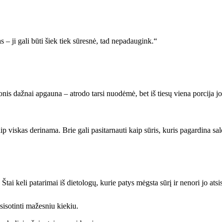
 – ji gali būti šiek tiek sūresnė, tad nepadaugink.“
konis dažnai apgauna – atrodo tarsi nuodėmė, bet iš tiesų viena porcija jo
p viskas derinama. Brie gali pasitarnauti kaip sūris, kuris pagardina sa
Štai keli patarimai iš dietologų, kurie patys mėgsta sūrį ir nenori jo atsi
isotinti mažesniu kiekiu.