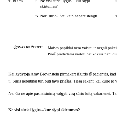
Ne visi sūriai lygūs – kur slypi
TURINYS
01
0
skirtumas?
Nori sūrio? Štai kaip nepersistengti
05
0
SVARBU ŽINOTI
Maisto papildai nėra vaistai ir negali pake
Prieš pradėdami vartoti bet kokius papildus,
Kai gydytoja Amy Brownstein pirmąkart išgirdo iš pacientės, kad ši
ji. Sūris nebūtinai turi būti tavo priešas. Tiesą sakant, kai kurie j
Ne, čia ne apie pasiteisinimą valgyti visą sūrio luitą vakarienei. Tai
Ne visi sūriai lygūs – kur slypi skirtumas?