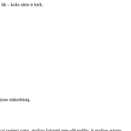
tik – koks sūris ir kiek.
arnyno mikrobiotą.
i jautiesi sotus, mažiau šokinėji prie užkandžių. Ir mažiau staigių