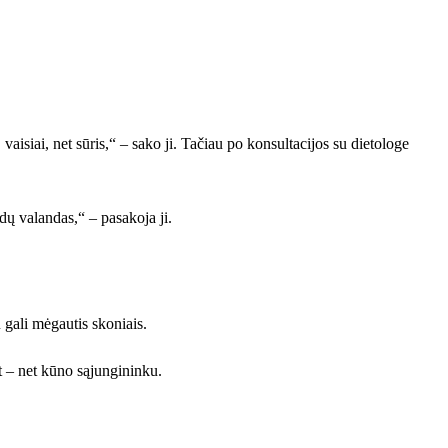
aisiai, net sūris,“ – sako ji. Tačiau po konsultacijos su dietologe
dų valandas,“ – pasakoja ji.
 gali mėgautis skoniais.
ūt – net kūno sąjungininku.