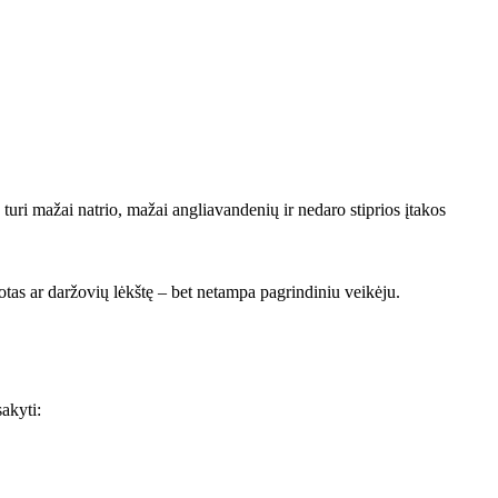
 turi mažai natrio, mažai angliavandenių ir nedaro stiprios įtakos
lotas ar daržovių lėkštę – bet netampa pagrindiniu veikėju.
sakyti: