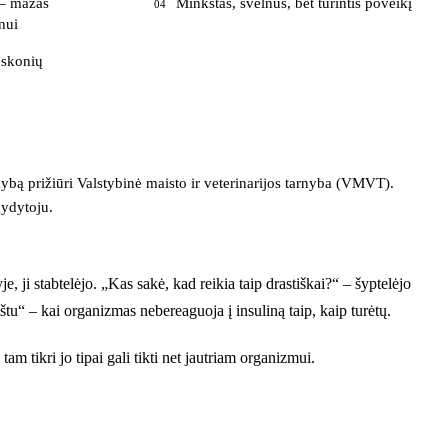
 – mažas
Minkštas, švelnus, bet turintis poveikį
04
nui
 skonių
ekybą prižiūri Valstybinė maisto ir veterinarijos tarnyba (VMVT).
gydytoju.
 ji stabtelėjo. „Kas sakė, kad reikia taip drastiškai?“ – šyptelėjo
aištu“ – kai organizmas nebereaguoja į insuliną taip, kaip turėtų.
tam tikri jo tipai gali tikti net jautriam organizmui.