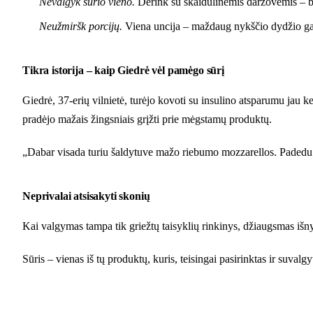
Nevalgyk sūrio vieno.
Derink su skaidulinėmis daržovėmis – br
Neužmiršk porcijų.
Viena uncija – maždaug nykščio dydžio gaba
Tikra istorija – kaip Giedrė vėl pamėgo sūrį
Giedrė, 37-erių vilnietė, turėjo kovoti su insulino atsparumu jau k
pradėjo mažais žingsniais grįžti prie mėgstamų produktų.
„Dabar visada turiu šaldytuve mažo riebumo mozzarellos. Padedu ją 
Neprivalai atsisakyti skonių
Kai valgymas tampa tik griežtų taisyklių rinkinys, džiaugsmas išnyk
Sūris – vienas iš tų produktų, kuris, teisingai pasirinktas ir suval