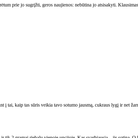
rėtum prie jo sugrįžti, geros naujienos: nebūtina jo atsisakyti. Klausimas 
int į tai, kaip tas sūris veikia tavo sotumo jausmą, cukraus lygį ir net ž
ik 2 gramai riebalų vienoje uncijoje. Kas svarbiausia – jis sotina. O ka