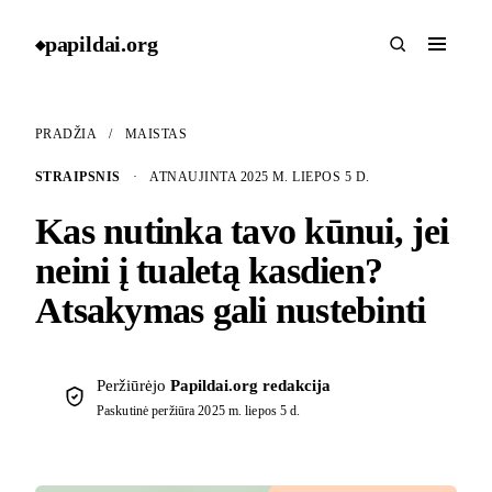
papildai
.
org
◆
PRADŽIA
/
MAISTAS
STRAIPSNIS
·
ATNAUJINTA 2025 M. LIEPOS 5 D.
Kas nutinka tavo kūnui, jei
neini į tualetą kasdien?
Atsakymas gali nustebinti
Peržiūrėjo
Papildai.org redakcija
Paskutinė peržiūra
2025 m. liepos 5 d.