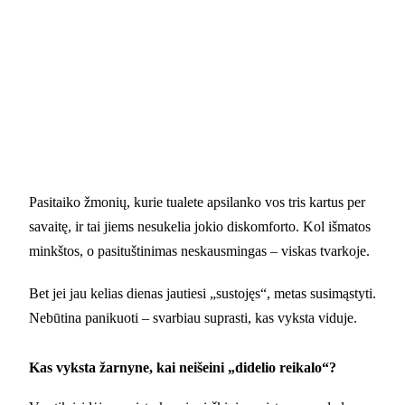
Pasitaiko žmonių, kurie tualete apsilanko vos tris kartus per
savaitę, ir tai jiems nesukelia jokio diskomforto. Kol išmatos
minkštos, o pasituštinimas neskausmingas – viskas tvarkoje.
Bet jei jau kelias dienas jautiesi „sustojęs“, metas susimąstyti.
Nebūtina panikuoti – svarbiau suprasti, kas vyksta viduje.
Kas vyksta žarnyne, kai neišeini „didelio reikalo“?