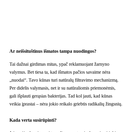
Ar neišsituštinus išmatos tampa nuodingos?
Tai dažnai girdimas mitas, ypač reklamuojant žarnyno
valymus. Bet tiesa ta, kad išmatos pačios savaime nėra
„nuodai“. Tavo kūnas turi natūralų filtravimo mechanizmą.
Per didelis valymasis, net ir su natūraliomis priemonėmis,
gali išplauti gerąsias bakterijas. Tad kol jauti, kad kūnas
veikia įprastai – nėra jokio reikalo griebtis radikalių žingsnių.
Kada verta susirūpinti?