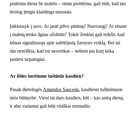
praleista diena be tualeto – rimta problema, gali būti, kad tau
tiesiog įteigta klaidinga nuostata.
Įsiklausyk į save. Ar jauti pilvo pūtimą? Nuovargį? Ar einant
į tualetą tenka ilgiau užsibūti? Tokie ženklai gali reikšti, kad
kūnas signalizuoja apie sulėtėjusią žarnyno veiklą. Bet tai
dar nereiškia, kad esi nesveikas – nebent jau kurį laiką
jautiesi nepatogiai.
Ar išties turėtume tuštintis kasdien?
Pasak dietologės
Amandos Sauceda
, kasdienis tuštinimasis
nėra būtinybė. Vieni tai daro kasdien, kiti – kas antrą dieną,
ir abu variantai gali būti visiškai normalūs.