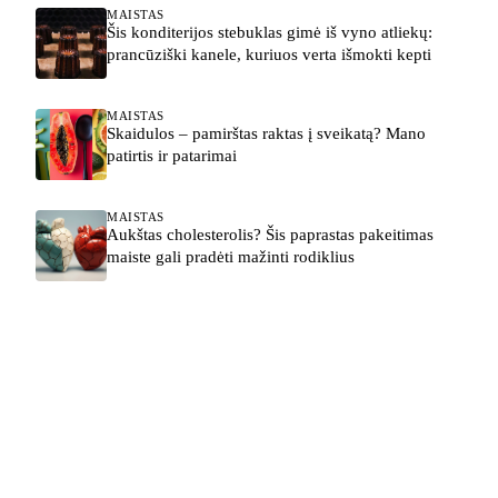
MAISTAS
Šis konditerijos stebuklas gimė iš vyno atliekų:
prancūziški kanele, kuriuos verta išmokti kepti
MAISTAS
Skaidulos – pamirštas raktas į sveikatą? Mano
patirtis ir patarimai
MAISTAS
Aukštas cholesterolis? Šis paprastas pakeitimas
maiste gali pradėti mažinti rodiklius