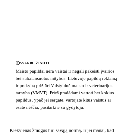
SVARBU ŽINOTI
Maisto papildai nėra vaistai ir negali pakeisti įvairios
bei subalansuotos mitybos. Lietuvoje papildų reklamą
ir prekybą prižiūri Valstybinė maisto ir veterinarijos
tarnyba (VMVT). Prieš pradėdami vartoti bet kokius
papildus, ypač jei sergate, vartojate kitus vaistus ar
esate nėščia, pasitarkite su gydytoju.
Kiekvienas žmogus turi savąją normą. Ir jei manai, kad