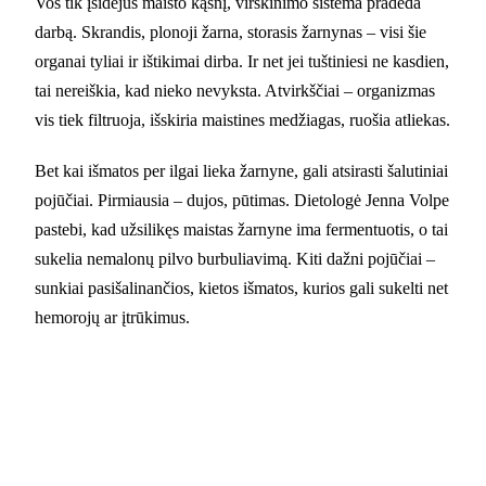
Vos tik įsidėjus maisto kąsnį, virškinimo sistema pradeda
darbą. Skrandis, plonoji žarna, storasis žarnynas – visi šie
organai tyliai ir ištikimai dirba. Ir net jei tuštiniesi ne kasdien,
tai nereiškia, kad nieko nevyksta. Atvirkščiai – organizmas
vis tiek filtruoja, išskiria maistines medžiagas, ruošia atliekas.
Bet kai išmatos per ilgai lieka žarnyne, gali atsirasti šalutiniai
pojūčiai. Pirmiausia – dujos, pūtimas. Dietologė Jenna Volpe
pastebi, kad užsilikęs maistas žarnyne ima fermentuotis, o tai
sukelia nemalonų pilvo burbuliavimą. Kiti dažni pojūčiai –
sunkiai pasišalinančios, kietos išmatos, kurios gali sukelti net
hemorojų ar įtrūkimus.