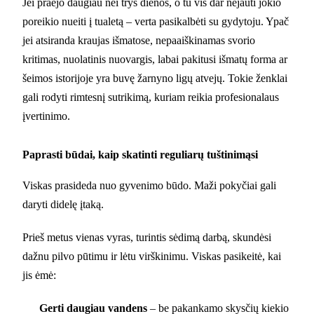
Jei praėjo daugiau nei trys dienos, o tu vis dar nejauti jokio
poreikio nueiti į tualetą – verta pasikalbėti su gydytoju. Ypač
jei atsiranda kraujas išmatose, nepaaiškinamas svorio
kritimas, nuolatinis nuovargis, labai pakitusi išmatų forma ar
šeimos istorijoje yra buvę žarnyno ligų atvejų. Tokie ženklai
gali rodyti rimtesnį sutrikimą, kuriam reikia profesionalaus
įvertinimo.
Paprasti būdai, kaip skatinti reguliarų tuštinimąsi
Viskas prasideda nuo gyvenimo būdo. Maži pokyčiai gali
daryti didelę įtaką.
Prieš metus vienas vyras, turintis sėdimą darbą, skundėsi
dažnu pilvo pūtimu ir lėtu virškinimu. Viskas pasikeitė, kai
jis ėmė:
Gerti daugiau vandens
– be pakankamo skysčių kiekio