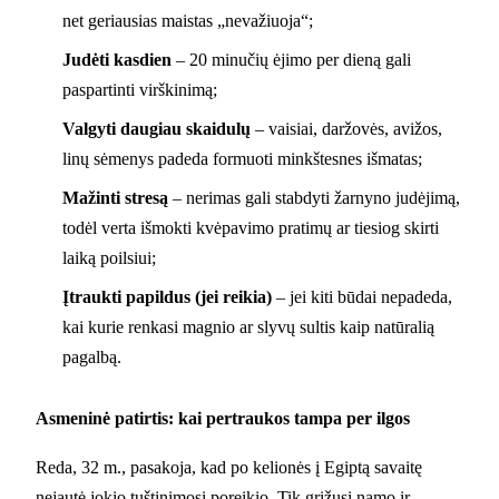
net geriausias maistas „nevažiuoja“;
Judėti kasdien
– 20 minučių ėjimo per dieną gali
paspartinti virškinimą;
Valgyti daugiau skaidulų
– vaisiai, daržovės, avižos,
linų sėmenys padeda formuoti minkštesnes išmatas;
Mažinti stresą
– nerimas gali stabdyti žarnyno judėjimą,
todėl verta išmokti kvėpavimo pratimų ar tiesiog skirti
laiką poilsiui;
Įtraukti papildus (jei reikia)
– jei kiti būdai nepadeda,
kai kurie renkasi magnio ar slyvų sultis kaip natūralią
pagalbą.
Asmeninė patirtis: kai pertraukos tampa per ilgos
Reda, 32 m., pasakoja, kad po kelionės į Egiptą savaitę
nejautė jokio tuštinimosi poreikio. Tik grįžusi namo ir