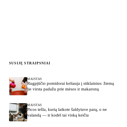
SUSIJĘ STRAIPSNIAI
MAISTAS
Rugpjūčio pomidorai keliauja į stiklainius: žiemą
jie virsta padažu prie mėsos ir makaronų
MAISTAS
Picos tešla, kurią laikote šaldytuve parą, o ne
valandą — ir kodėl tai viską keičia