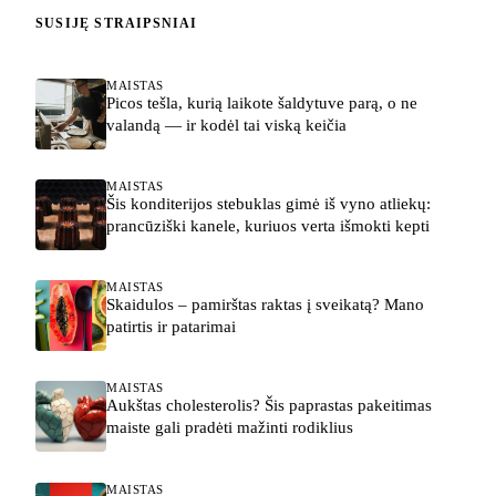
SUSIJĘ STRAIPSNIAI
MAISTAS
Picos tešla, kurią laikote šaldytuve parą, o ne
valandą — ir kodėl tai viską keičia
MAISTAS
Šis konditerijos stebuklas gimė iš vyno atliekų:
prancūziški kanele, kuriuos verta išmokti kepti
MAISTAS
Skaidulos – pamirštas raktas į sveikatą? Mano
patirtis ir patarimai
MAISTAS
Aukštas cholesterolis? Šis paprastas pakeitimas
maiste gali pradėti mažinti rodiklius
MAISTAS