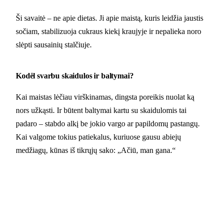
Ši savaitė – ne apie dietas. Ji apie maistą, kuris leidžia jaustis
sočiam, stabilizuoja cukraus kiekį kraujyje ir nepalieka noro
slėpti sausainių stalčiuje.
Kodėl svarbu skaidulos ir baltymai?
Kai maistas lėčiau virškinamas, dingsta poreikis nuolat ką
nors užkąsti. Ir būtent baltymai kartu su skaidulomis tai
padaro – stabdo alkį be jokio vargo ar papildomų pastangų.
Kai valgome tokius patiekalus, kuriuose gausu abiejų
medžiagų, kūnas iš tikrųjų sako: „Ačiū, man gana.“