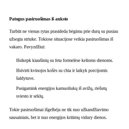
Patogus pasiruošimas iš anksto
Turbūt ne vienas rytas prasideda bėgimu prie durų su pusiau
užsegta striuke. Tokiose situacijose veikia pasiruošimas iš
vakaro. Pavyzdžiui:
Išsikepk kiaušinių su feta formelėse kelioms dienoms.
Išsivirti kvinojos košės su chia ir laikyk porcijomis
šaldytuve.
Pasigamink energijos kamuoliukų iš avižų, riešutų
sviesto ir sėklų.
Tokie pasiruošimai išgelbėja ne tik nuo užkandžiavimo
sausainiais, bet ir nuo energijos kritimų vidury dienos.