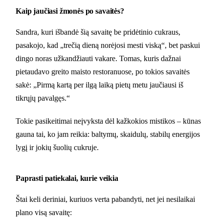
Kaip jaučiasi žmonės po savaitės?
Sandra, kuri išbandė šią savaitę be pridėtinio cukraus,
pasakojo, kad „trečią dieną norėjosi mesti viską“, bet paskui
dingo noras užkandžiauti vakare. Tomas, kuris dažnai
pietaudavo greito maisto restoranuose, po tokios savaitės
sakė: „Pirmą kartą per ilgą laiką pietų metu jaučiausi iš
tikrųjų pavalgęs.“
Tokie pasikeitimai neįvyksta dėl kažkokios mistikos – kūnas
gauna tai, ko jam reikia: baltymų, skaidulų, stabilų energijos
lygį ir jokių šuolių cukruje.
Paprasti patiekalai, kurie veikia
Štai keli deriniai, kuriuos verta pabandyti, net jei nesilaikai
plano visą savaitę: