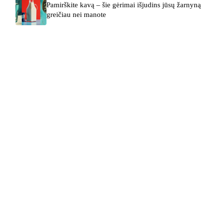
Pamirškite kavą – šie gėrimai išjudins jūsų žarnyną
greičiau nei manote