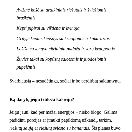
Avižinė košė su graikiniais riešutais ir šviežiomis
braškėmis
Kepti pipirai su vištiena ir kvinoja
Grilyje keptas kepsnys su kruopomis ir kukurūzais
Lašiša su lengvu citrininiu padažu ir sorų kruopomis
Žuvies takai su kopūstų salotomis ir juodosiomis
pupelėmis
Svarbiausia – nesudėtinga, sočiai ir be perdirbtų saldumynų.
Ką daryti, jeigu trūksta kalorijų?
Jeigu jauti, kad per mažai energijos – nieko blogo. Galima
padidinti porcijas ar įtraukti papildomą užkandį, tarkim,
riešutų saują
ar
riešutų sviesto su bananais
. Šis planas buvo