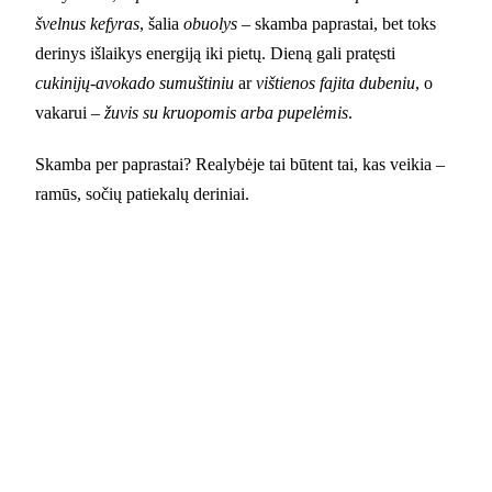
švelnus kefyras
, šalia
obuolys
– skamba paprastai, bet toks
derinys išlaikys energiją iki pietų. Dieną gali pratęsti
cukinijų-avokado sumuštiniu
ar
vištienos fajita dubeniu
, o
vakarui –
žuvis su kruopomis arba pupelėmis
.
Skamba per paprastai? Realybėje tai būtent tai, kas veikia –
ramūs, sočių patiekalų deriniai.