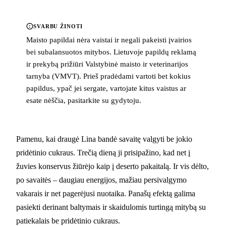
SVARBU ŽINOTI
Maisto papildai nėra vaistai ir negali pakeisti įvairios
bei subalansuotos mitybos. Lietuvoje papildų reklamą
ir prekybą prižiūri Valstybinė maisto ir veterinarijos
tarnyba (VMVT). Prieš pradėdami vartoti bet kokius
papildus, ypač jei sergate, vartojate kitus vaistus ar
esate nėščia, pasitarkite su gydytoju.
Pamenu, kai draugė Lina bandė savaitę valgyti be jokio
pridėtinio cukraus. Trečią dieną ji prisipažino, kad net į
žuvies konservus žiūrėjo kaip į deserto pakaitalą. Ir vis dėlto,
po savaitės – daugiau energijos, mažiau persivalgymo
vakarais ir net pagerėjusi nuotaika. Panašų efektą galima
pasiekti derinant baltymais ir skaidulomis turtingą mitybą su
patiekalais be pridėtinio cukraus.