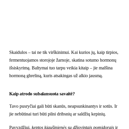
Skaidulos – tai ne tik virškinimui. Kai kurios jų, kaip tirpios,
fermentuojamos storojoje žarnoje, skatina sotumo hormonų
išsiskyrimą. Baltymai tuo tarpu veikia kitaip – jie malšina
hormoną ghreliną, kuris atsakingas už alkio jausmą.
Kaip atrodo subalansuota savaitė?
Tavo pusryčiai gali būti skanūs, neapsunkinantys ir sotūs. Ir
jie nebūtinai turi būti pilni dribsnių ar saldžių kepinių.
Pavyzdžiui,
keptos kiaušinienės su džiovintais pomidorais
ir