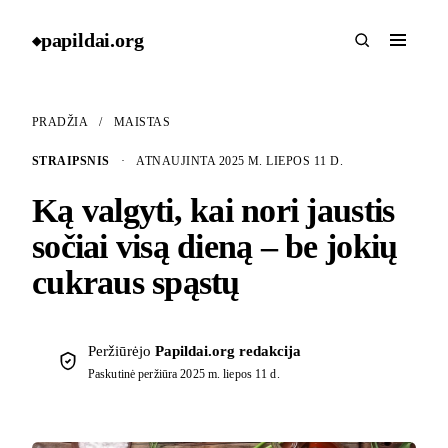
papildai
.
org
◆
PRADŽIA
/
MAISTAS
STRAIPSNIS
·
ATNAUJINTA 2025 M. LIEPOS 11 D.
Ką valgyti, kai nori jaustis
sočiai visą dieną – be jokių
cukraus spąstų
Peržiūrėjo
Papildai.org redakcija
Paskutinė peržiūra
2025 m. liepos 11 d.