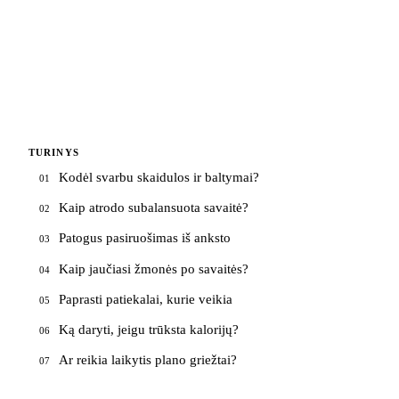
TURINYS
Kodėl svarbu skaidulos ir baltymai?
01
Kaip atrodo subalansuota savaitė?
02
Patogus pasiruošimas iš anksto
03
Kaip jaučiasi žmonės po savaitės?
04
Paprasti patiekalai, kurie veikia
05
Ką daryti, jeigu trūksta kalorijų?
06
Ar reikia laikytis plano griežtai?
07