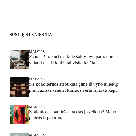
SUSIJĘ STRAIPSNIAI
MAISTAS
Picos tešla, kurią laikote šaldytuve parą, o ne
valandą — ir kodėl tai viską keičia
MAISTAS
Šis konditerijos stebuklas gimė iš vyno atliekų:
prancūziški kanele, kuriuos verta išmokti kepti
MAISTAS
Skaidulos – pamirštas raktas į sveikatą? Mano
patirtis ir patarimai
MAISTAS