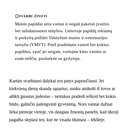
SVARBU ŽINOTI
Maisto papildai nėra vaistai ir negali pakeisti įvairios
bei subalansuotos mitybos. Lietuvoje papildų reklamą
ir prekybą prižiūri Valstybinė maisto ir veterinarijos
tarnyba (VMVT). Prieš pradėdami vartoti bet kokius
papildus, ypač jei sergate, vartojate kitus vaistus ar
esate nėščia, pasitarkite su gydytoju.
Kartais svarbiausi dalykai yra patys paprasčiausi. Jei
kiekvieną dieną skauda sąnarius, sunku atsikelti iš lovos ar
atlikti įprastus judesius – netrukus pradedi ieškoti bet kokio
būdo, galinčio palengvinti gyvenimą. Nors vaistai dažnai
lieka pirmoje vietoje, vis daugiau žmonių pastebi, kad tikroji
pagalba slepiasi ten, kur ne visada tikimasi – lėkštėje.