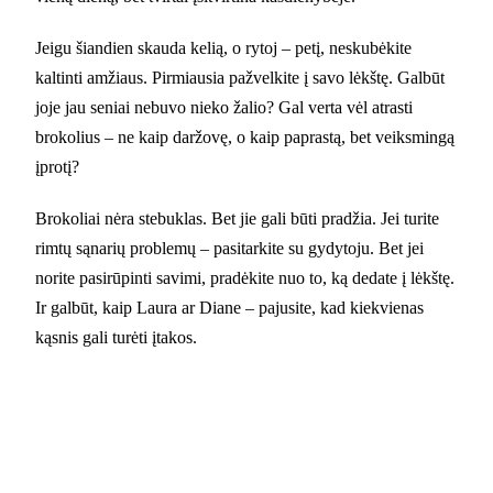
Jeigu šiandien skauda kelią, o rytoj – petį, neskubėkite
kaltinti amžiaus. Pirmiausia pažvelkite į savo lėkštę. Galbūt
joje jau seniai nebuvo nieko žalio? Gal verta vėl atrasti
brokolius – ne kaip daržovę, o kaip paprastą, bet veiksmingą
įprotį?
Brokoliai nėra stebuklas. Bet jie gali būti pradžia. Jei turite
rimtų sąnarių problemų – pasitarkite su gydytoju. Bet jei
norite pasirūpinti savimi, pradėkite nuo to, ką dedate į lėkštę.
Ir galbūt, kaip Laura ar Diane – pajusite, kad kiekvienas
kąsnis gali turėti įtakos.