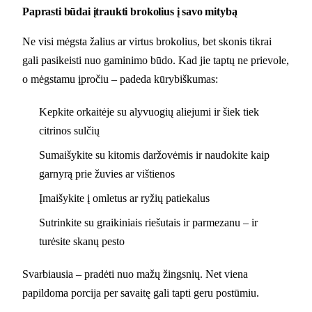
Paprasti būdai įtraukti brokolius į savo mitybą
Ne visi mėgsta žalius ar virtus brokolius, bet skonis tikrai
gali pasikeisti nuo gaminimo būdo. Kad jie taptų ne prievole,
o mėgstamu įpročiu – padeda kūrybiškumas:
Kepkite orkaitėje su alyvuogių aliejumi ir šiek tiek
citrinos sulčių
Sumaišykite su kitomis daržovėmis ir naudokite kaip
garnyrą prie žuvies ar vištienos
Įmaišykite į omletus ar ryžių patiekalus
Sutrinkite su graikiniais riešutais ir parmezanu – ir
turėsite skanų pesto
Svarbiausia – pradėti nuo mažų žingsnių. Net viena
papildoma porcija per savaitę gali tapti geru postūmiu.