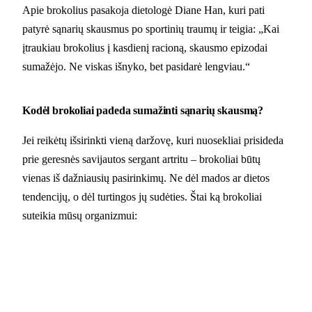
Apie brokolius pasakoja dietologė Diane Han, kuri pati
patyrė sąnarių skausmus po sportinių traumų ir teigia: „Kai
įtraukiau brokolius į kasdienį racioną, skausmo epizodai
sumažėjo. Ne viskas išnyko, bet pasidarė lengviau.“
Kodėl brokoliai padeda sumažinti sąnarių skausmą?
Jei reikėtų išsirinkti vieną daržovę, kuri nuosekliai prisideda
prie geresnės savijautos sergant artritu – brokoliai būtų
vienas iš dažniausių pasirinkimų. Ne dėl mados ar dietos
tendencijų, o dėl turtingos jų sudėties. Štai ką brokoliai
suteikia mūsų organizmui: