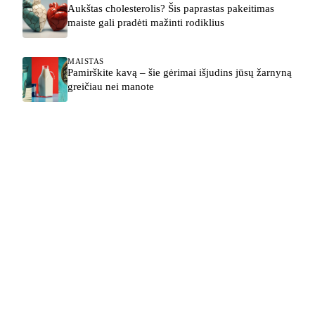
Aukštas cholesterolis? Šis paprastas pakeitimas
maiste gali pradėti mažinti rodiklius
MAISTAS
Pamirškite kavą – šie gėrimai išjudins jūsų žarnyną
greičiau nei manote