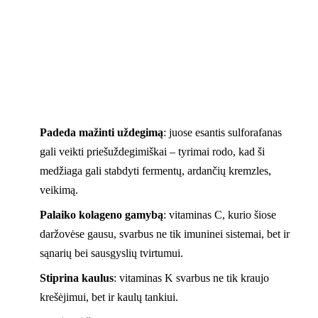
Padeda mažinti uždegimą
: juose esantis sulforafanas
gali veikti priešuždegimiškai – tyrimai rodo, kad ši
medžiaga gali stabdyti fermentų, ardančių kremzles,
veikimą.
Palaiko kolageno gamybą
: vitaminas C, kurio šiose
daržovėse gausu, svarbus ne tik imuninei sistemai, bet ir
sąnarių bei sausgyslių tvirtumui.
Stiprina kaulus
: vitaminas K svarbus ne tik kraujo
krešėjimui, bet ir kaulų tankiui.