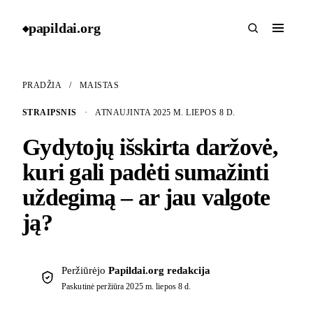
papildai
.
org
◆
PRADŽIA
/
MAISTAS
STRAIPSNIS
·
ATNAUJINTA 2025 M. LIEPOS 8 D.
Gydytojų išskirta daržovė,
kuri gali padėti sumažinti
uždegimą – ar jau valgote
ją?
Peržiūrėjo
Papildai.org redakcija
Paskutinė peržiūra
2025 m. liepos 8 d.