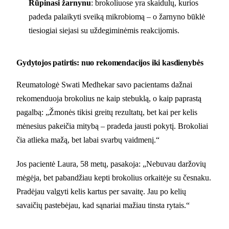
Rūpinasi žarnynu
: brokoliuose yra skaidulų, kurios
padeda palaikyti sveiką mikrobiomą – o žarnyno būklė
tiesiogiai siejasi su uždegiminėmis reakcijomis.
Gydytojos patirtis: nuo rekomendacijos iki kasdienybės
Reumatologė Swati Medhekar savo pacientams dažnai
rekomenduoja brokolius ne kaip stebuklą, o kaip paprastą
pagalbą: „Žmonės tikisi greitų rezultatų, bet kai per kelis
mėnesius pakeičia mitybą – pradeda jausti pokytį. Brokoliai
čia atlieka mažą, bet labai svarbų vaidmenį.“
Jos pacientė Laura, 58 metų, pasakoja: „Nebuvau daržovių
mėgėja, bet pabandžiau kepti brokolius orkaitėje su česnaku.
Pradėjau valgyti kelis kartus per savaitę. Jau po kelių
savaičių pastebėjau, kad sąnariai mažiau tinsta rytais.“