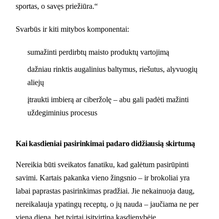
sportas, o savęs priežiūra.“
Svarbūs ir kiti mitybos komponentai:
sumažinti perdirbtų maisto produktų vartojimą
dažniau rinktis augalinius baltymus, riešutus, alyvuogių
aliejų
įtraukti imbierą ar ciberžolę – abu gali padėti mažinti
uždegiminius procesus
Kai kasdieniai pasirinkimai padaro didžiausią skirtumą
Nereikia būti sveikatos fanatiku, kad galėtum pasirūpinti
savimi. Kartais pakanka vieno žingsnio – ir brokoliai yra
labai paprastas pasirinkimas pradžiai. Jie nekainuoja daug,
nereikalauja ypatingų receptų, o jų nauda – jaučiama ne per
vieną dieną, bet tvirtai įsitvirtina kasdienybėje.