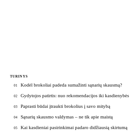
TURINYS
Kodėl brokoliai padeda sumažinti sąnarių skausmą?
01
Gydytojos patirtis: nuo rekomendacijos iki kasdienybės
02
Paprasti būdai įtraukti brokolius į savo mitybą
03
Sąnarių skausmo valdymas – ne tik apie maistą
04
Kai kasdieniai pasirinkimai padaro didžiausią skirtumą
05