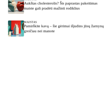
Aukštas cholesterolis? Šis paprastas pakeitimas
maiste gali pradėti mažinti rodiklius
MAISTAS
Pamirškite kavą – šie gėrimai išjudins jūsų žarnyną
greičiau nei manote