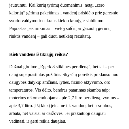
jautrumui. Kai kurių tyrimų duomenimis, netgi „zero
kalorijų“ gėrimų pakeitimas į vandenį prisidėjo prie geresnio
svorio valdymo ir cukraus kiekio kraujyje stabilumo.
Paprastas pasirinkimas – vietoj sulčių ar gazuotų gėrimų
rinktis vandenį – gali duoti netikėtų rezultatų.
Kiek vandens iš tikrųjų reikia?
Dažnai girdime „išgerk 8 stiklines per dieną“, bet tai – per
daug supaprastintas požiūris. Skysčių poreikis priklauso nuo
daugybės dalykų: amžiaus, lyties, fizinio aktyvumo, oro
temperatūros. Vis dėlto, bendras patarimas skamba taip:
moterims rekomenduojama apie 2,7 litro per dieną, vyrams –
apie 3,7 litro. Į šį kiekį įeina ne tik vanduo, bet ir sriubos,
arbata, net vaisiai ar daržovės. Jei prakaituoji daugiau –
vadinasi, ir gerti reikia daugiau.