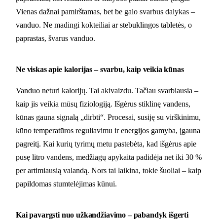
Vienas dažnai pamirštamas, bet be galo svarbus dalykas –
vanduo. Ne madingi kokteiliai ar stebuklingos tabletės, o
paprastas, švarus vanduo.
Ne viskas apie kalorijas – svarbu, kaip veikia kūnas
Vanduo neturi kalorijų. Tai akivaizdu. Tačiau svarbiausia –
kaip jis veikia mūsų fiziologiją. Išgėrus stiklinę vandens,
kūnas gauna signalą „dirbti“. Procesai, susiję su virškinimu,
kūno temperatūros reguliavimu ir energijos gamyba, įgauna
pagreitį. Kai kurių tyrimų metu pastebėta, kad išgėrus apie
pusę litro vandens, medžiagų apykaita padidėja net iki 30 %
per artimiausią valandą. Nors tai laikina, tokie šuoliai – kaip
papildomas stumtelėjimas kūnui.
Kai pavargsti nuo užkandžiavimo – pabandyk išgerti