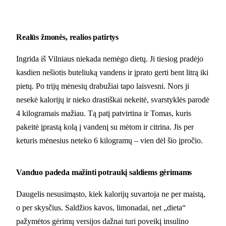
Realūs žmonės, realios patirtys
Ingrida iš Vilniaus niekada nemėgo dietų. Ji tiesiog pradėjo
kasdien nešiotis buteliuką vandens ir įprato gerti bent litrą iki
pietų. Po trijų mėnesių drabužiai tapo laisvesni. Nors ji
nesekė kalorijų ir nieko drastiškai nekeitė, svarstyklės parodė
4 kilogramais mažiau. Tą patį patvirtina ir Tomas, kuris
pakeitė įprastą kolą į vandenį su mėtom ir citrina. Jis per
keturis mėnesius neteko 6 kilogramų – vien dėl šio įpročio.
Vanduo padeda mažinti potraukį saldiems gėrimams
Daugelis nesusimąsto, kiek kalorijų suvartoja ne per maistą,
o per skysčius. Saldžios kavos, limonadai, net „dieta“
pažymėtos gėrimų versijos dažnai turi poveikį insulino