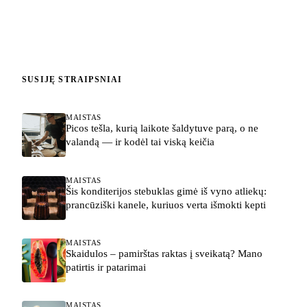
SUSIJĘ STRAIPSNIAI
MAISTAS
Picos tešla, kurią laikote šaldytuve parą, o ne
valandą — ir kodėl tai viską keičia
MAISTAS
Šis konditerijos stebuklas gimė iš vyno atliekų:
prancūziški kanele, kuriuos verta išmokti kepti
MAISTAS
Skaidulos – pamirštas raktas į sveikatą? Mano
patirtis ir patarimai
MAISTAS