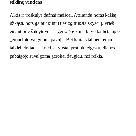
stiklinę vandens
Alkis ir troškulys dažnai maišosi. Atsiranda noras kažką
užkąsti, nors galbūt kūnui tiesiog trūksta skysčių. Prieš
einant prie šaldytuvo – išgerk. Ne kartą buvo kalbėta apie
„emocinio valgymo“ pavojų. Bet kartais tai nėra emocija –
tai dehidratacija. Ir jei tai virsta įprotiniu elgesiu, dienos
pabaigoje suvalgoma gerokai daugiau, nei reikia.