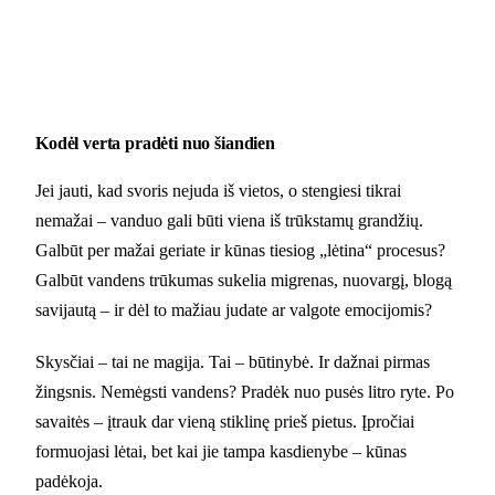
Kodėl verta pradėti nuo šiandien
Jei jauti, kad svoris nejuda iš vietos, o stengiesi tikrai
nemažai – vanduo gali būti viena iš trūkstamų grandžių.
Galbūt per mažai geriate ir kūnas tiesiog „lėtina“ procesus?
Galbūt vandens trūkumas sukelia migrenas, nuovargį, blogą
savijautą – ir dėl to mažiau judate ar valgote emocijomis?
Skysčiai – tai ne magija. Tai – būtinybė. Ir dažnai pirmas
žingsnis. Nemėgsti vandens? Pradėk nuo pusės litro ryte. Po
savaitės – įtrauk dar vieną stiklinę prieš pietus. Įpročiai
formuojasi lėtai, bet kai jie tampa kasdienybe – kūnas
padėkoja.