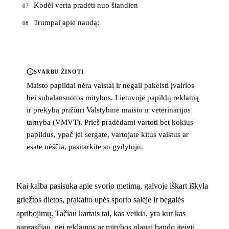
Kodėl verta pradėti nuo šiandien
07
Trumpai apie naudą:
08
SVARBU ŽINOTI
Maisto papildai nėra vaistai ir negali pakeisti įvairios
bei subalansuotos mitybos. Lietuvoje papildų reklamą
ir prekybą prižiūri Valstybinė maisto ir veterinarijos
tarnyba (VMVT). Prieš pradėdami vartoti bet kokius
papildus, ypač jei sergate, vartojate kitus vaistus ar
esate nėščia, pasitarkite su gydytoju.
Kai kalba pasisuka apie svorio metimą, galvoje iškart iškyla
griežtos dietos, prakaito upės sporto salėje ir begalės
apribojimų. Tačiau kartais tai, kas veikia, yra kur kas
paprasčiau, nei reklamos ar mitybos planai bando įteigti.