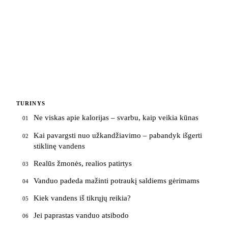
TURINYS
Ne viskas apie kalorijas – svarbu, kaip veikia kūnas
01
Kai pavargsti nuo užkandžiavimo – pabandyk išgerti
02
stiklinę vandens
Realūs žmonės, realios patirtys
03
Vanduo padeda mažinti potraukį saldiems gėrimams
04
Kiek vandens iš tikrųjų reikia?
05
Jei paprastas vanduo atsibodo
06