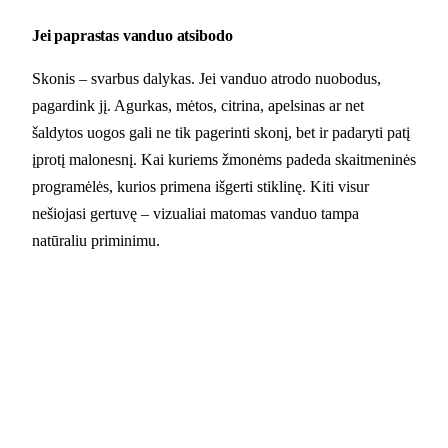
Jei paprastas vanduo atsibodo
Skonis – svarbus dalykas. Jei vanduo atrodo nuobodus,
pagardink jį. Agurkas, mėtos, citrina, apelsinas ar net
šaldytos uogos gali ne tik pagerinti skonį, bet ir padaryti patį
įprotį malonesnį. Kai kuriems žmonėms padeda skaitmeninės
programėlės, kurios primena išgerti stiklinę. Kiti visur
nešiojasi gertuvę – vizualiai matomas vanduo tampa
natūraliu priminimu.