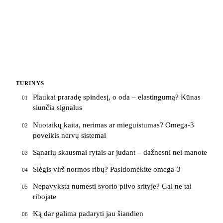
TURINYS
Plaukai praradę spindesį, o oda – elastingumą? Kūnas
01
siunčia signalus
Nuotaikų kaita, nerimas ar mieguistumas? Omega-3
02
poveikis nervų sistemai
Sąnarių skausmai rytais ar judant – dažnesni nei manote
03
Slėgis virš normos ribų? Pasidomėkite omega-3
04
Nepavyksta numesti svorio pilvo srityje? Gal ne tai
05
ribojate
Ką dar galima padaryti jau šiandien
06