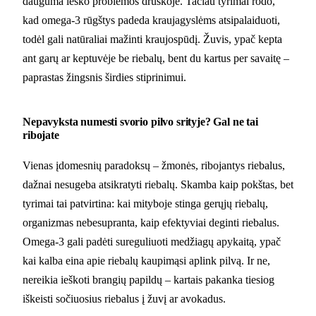
dauguma ieško problemos druskoje. Tačiau tyrimai rodo,
kad omega-3 rūgštys padeda kraujagyslėms atsipalaiduoti,
todėl gali natūraliai mažinti kraujospūdį. Žuvis, ypač kepta
ant garų ar keptuvėje be riebalų, bent du kartus per savaitę –
paprastas žingsnis širdies stiprinimui.
Nepavyksta numesti svorio pilvo srityje? Gal ne tai
ribojate
Vienas įdomesnių paradoksų – žmonės, ribojantys riebalus,
dažnai nesugeba atsikratyti riebalų. Skamba kaip pokštas, bet
tyrimai tai patvirtina: kai mityboje stinga gerųjų riebalų,
organizmas nebesupranta, kaip efektyviai deginti riebalus.
Omega-3 gali padėti sureguliuoti medžiagų apykaitą, ypač
kai kalba eina apie riebalų kaupimąsi aplink pilvą. Ir ne,
nereikia ieškoti brangių papildų – kartais pakanka tiesiog
iškeisti sočiuosius riebalus į žuvį ar avokadus.