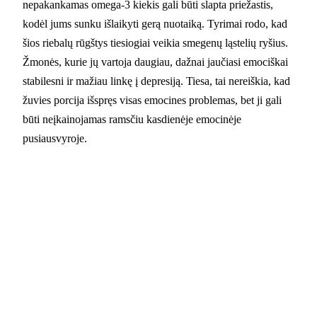
nepakankamas omega-3 kiekis gali būti slapta priežastis,
kodėl jums sunku išlaikyti gerą nuotaiką. Tyrimai rodo, kad
šios riebalų rūgštys tiesiogiai veikia smegenų ląstelių ryšius.
Žmonės, kurie jų vartoja daugiau, dažnai jaučiasi emociškai
stabilesni ir mažiau linkę į depresiją. Tiesa, tai nereiškia, kad
žuvies porcija išspręs visas emocines problemas, bet ji gali
būti neįkainojamas ramsčiu kasdienėje emocinėje
pusiausvyroje.