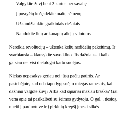
Valgykite žuvį bent 2 kartus per savaitę
Į pusryčių košę dėkite maltų sėmenų
Užkandžiaukite graikiniais riešutais
Naudokite linų ar kanapių aliejų salotoms
Nereikia revoliucijų – užtenka kelių nedidelių pakeitimų. Ir
svarbiausia – klausykite savo kūno. Jis dažniausiai kalba
garsiau nei visi dietologai kartu sudėjus.
Niekas nepasakys geriau nei jūsų pačių patirtis. Ar
pastebėjote, kad oda tapo lygesnė, o miegas ramesnis, kai
dažniau valgote žuvį? Arba kad sąnariai mažiau braška? Gal
verta apie tai pasikalbėti su šeimos gydytoju. O gal... tiesiog
nueiti į parduotuvę ir į pirkinių krepšį įmesti silkės.