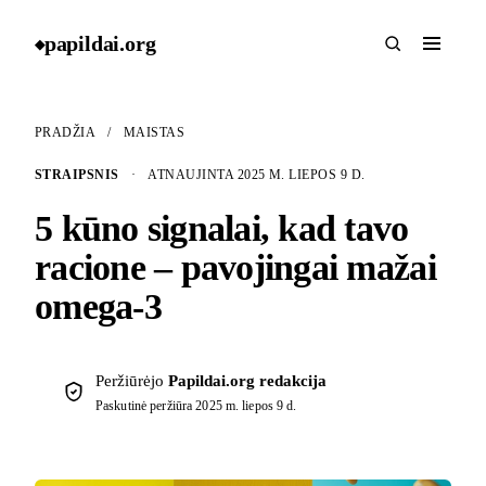
papildai
.
org
◆
PRADŽIA
/
MAISTAS
STRAIPSNIS
·
ATNAUJINTA 2025 M. LIEPOS 9 D.
5 kūno signalai, kad tavo
racione – pavojingai mažai
omega-3
Peržiūrėjo
Papildai.org redakcija
Paskutinė peržiūra
2025 m. liepos 9 d.