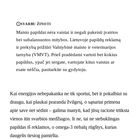
SVARBU ŽINOTI
Maisto papildai nėra vaistai ir negali pakeisti įvairios
bei subalansuotos mitybos. Lietuvoje papildų reklamą
ir prekybą prižiūri Valstybinė maisto ir veterinarijos
tarnyba (VMVT). Prieš pradėdami vartoti bet kokius
papildus, ypač jei sergate, vartojate kitus vaistus ar
esate nėščia, pasitarkite su gydytoju.
Kai energijos nebepakanka ne tik sportui, bet ir pokalbiui su
draugu, kai plaukai praranda žvilgesį, o sąnariai primena
apie save net sėdint – galima manyti, kad jūsų racione trūksta
vienos itin svarbios medžiagos. Ir ne, tai ne stebuklingas
papildas iš reklamos, o omega-3 riebalų rūgštys, kurias
daugelis tiesiog pamiršta.