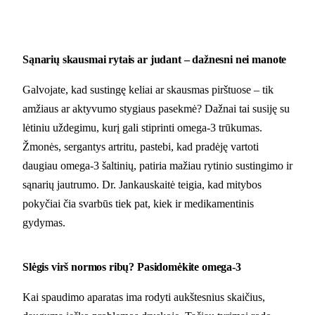
Sąnarių skausmai rytais ar judant – dažnesni nei manote
Galvojate, kad sustingę keliai ar skausmas pirštuose – tik
amžiaus ar aktyvumo stygiaus pasekmė? Dažnai tai susiję su
lėtiniu uždegimu, kurį gali stiprinti omega-3 trūkumas.
Žmonės, sergantys artritu, pastebi, kad pradėję vartoti
daugiau omega-3 šaltinių, patiria mažiau rytinio sustingimo ir
sąnarių jautrumo. Dr. Jankauskaitė teigia, kad mitybos
pokyčiai čia svarbūs tiek pat, kiek ir medikamentinis
gydymas.
Slėgis virš normos ribų? Pasidomėkite omega-3
Kai spaudimo aparatas ima rodyti aukštesnius skaičius,