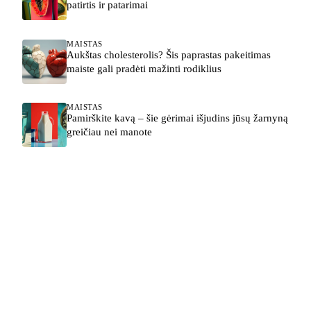
patirtis ir patarimai
MAISTAS
Aukštas cholesterolis? Šis paprastas pakeitimas
maiste gali pradėti mažinti rodiklius
MAISTAS
Pamirškite kavą – šie gėrimai išjudins jūsų žarnyną
greičiau nei manote