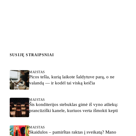
SUSIJĘ STRAIPSNIAI
MAISTAS
Picos tešla, kurią laikote šaldytuve parą, o ne
valandą — ir kodėl tai viską keičia
MAISTAS
Šis konditerijos stebuklas gimė iš vyno atliekų:
prancūziški kanele, kuriuos verta išmokti kepti
MAISTAS
Skaidulos – pamirštas raktas į sveikatą? Mano