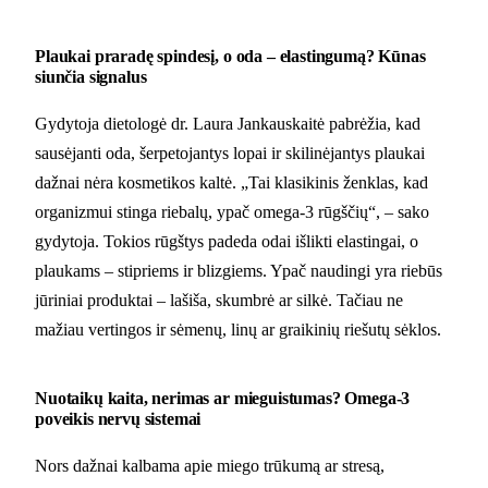
Plaukai praradę spindesį, o oda – elastingumą? Kūnas
siunčia signalus
Gydytoja dietologė dr. Laura Jankauskaitė pabrėžia, kad
sausėjanti oda, šerpetojantys lopai ir skilinėjantys plaukai
dažnai nėra kosmetikos kaltė. „Tai klasikinis ženklas, kad
organizmui stinga riebalų, ypač omega-3 rūgščių“, – sako
gydytoja. Tokios rūgštys padeda odai išlikti elastingai, o
plaukams – stipriems ir blizgiems. Ypač naudingi yra riebūs
jūriniai produktai – lašiša, skumbrė ar silkė. Tačiau ne
mažiau vertingos ir sėmenų, linų ar graikinių riešutų sėklos.
Nuotaikų kaita, nerimas ar mieguistumas? Omega-3
poveikis nervų sistemai
Nors dažnai kalbama apie miego trūkumą ar stresą,