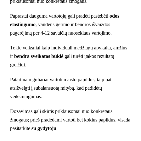
priklausomai nuo konkretaus žmogaus.
Paprastai dauguma vartotojų gali pradėti pastebėti
odos
elastingumo
, vandens gėrimo ir bendros išvaizdos
pagerėjimą per 4-12 savaičių nuoseklaus vartojimo.
Tokie veiksniai kaip individuali medžiagų apykaita, amžius
ir
bendra sveikatos būklė
gali turėti įtakos rezultatų
greičiui.
Patartina reguliariai vartoti maisto papildus, taip pat
atsižvelgti į subalansuotą mitybą, kad padidėtų
veiksmingumas.
Dozavimas gali skirtis priklausomai nuo konkretaus
žmogaus; prieš pradėdami vartoti bet kokius papildus, visada
pasitarkite
su gydytoju
.