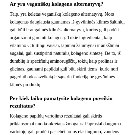
Ar yra veganiškų kolageno alternatyvų?
Taip, yra keletas veganiškų kolageno alternatyvų. Nors
kolagenas daugiausia gaunamas iš gyvūninės kilmės šaltinių,
gali būti ir augalinės kilmės alternatyvų, kurios gali padėti
organizmui gaminti kolageną. Tokie ingredientai, kaip
vitamino C turtingi vaisiai, lapiniai žalumynai ir ankštiniai
augalai, gali sustiprinti natūralią kolageno sintezę. Be to, iš
dumblių ir specifinių aminorūgščių, tokių kaip prolinas ir
glicinas, gaunami papildai gali būti skirti tiems, kurie nori
pagerinti odos sveikatą ir sąnarių funkciją be gyvūninės
kilmės produktų.
Per kiek laiko pamatysite kolageno poveikio
rezultatus?
Kolageno papildų vartojimo rezultatai gali skirtis
priklausomai nuo konkretaus žmogaus. Paprastai dauguma
vartotojų gali pradėti pastebėti odos elastingumo, vandens