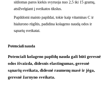
siūlomas paros kiekis svyruoja nuo 2,5 iki 15 gramų,
atsižvelgiant į sveikatos tikslus.
Papildomi maisto papildai, tokie kaip vitaminas C ir
hialurono rūgštis, padidina kolageno naudą odos ir
sąnarių sveikatai.
Potenciali nauda
Potenciali kolageno papildų nauda gali būti geresnė
odos išvaizda, didesnis elastingumas, geresnė
sąnarių sveikata, didesnė raumenų masė ir jėga,
geresnė žarnyno sveikata.