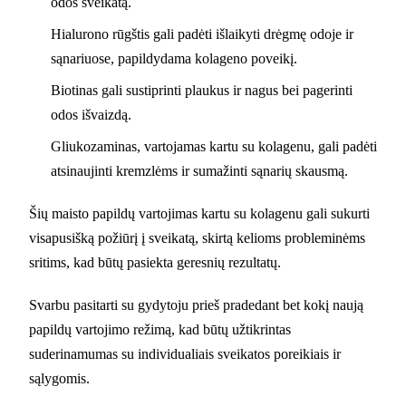
odos sveikatą.
Hialurono rūgštis gali padėti išlaikyti drėgmę odoje ir
sąnariuose, papildydama kolageno poveikį.
Biotinas gali sustiprinti plaukus ir nagus bei pagerinti
odos išvaizdą.
Gliukozaminas, vartojamas kartu su kolagenu, gali padėti
atsinaujinti kremzlėms ir sumažinti sąnarių skausmą.
Šių maisto papildų vartojimas kartu su kolagenu gali sukurti
visapusišką požiūrį į sveikatą, skirtą kelioms probleminėms
sritims, kad būtų pasiekta geresnių rezultatų.
Svarbu pasitarti su gydytoju prieš pradedant bet kokį naują
papildų vartojimo režimą, kad būtų užtikrintas
suderinamumas su individualiais sveikatos poreikiais ir
sąlygomis.