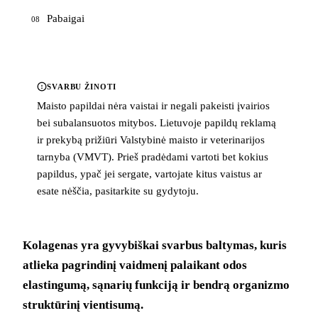
Pabaigai
08
SVARBU ŽINOTI
Maisto papildai nėra vaistai ir negali pakeisti įvairios
bei subalansuotos mitybos. Lietuvoje papildų reklamą
ir prekybą prižiūri Valstybinė maisto ir veterinarijos
tarnyba (VMVT). Prieš pradėdami vartoti bet kokius
papildus, ypač jei sergate, vartojate kitus vaistus ar
esate nėščia, pasitarkite su gydytoju.
Kolagenas yra gyvybiškai svarbus baltymas, kuris
atlieka pagrindinį vaidmenį palaikant odos
elastingumą, sąnarių funkciją ir bendrą organizmo
struktūrinį vientisumą.