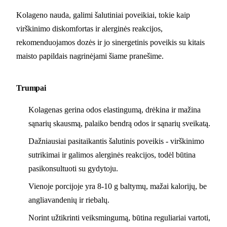
Kolageno nauda, galimi šalutiniai poveikiai, tokie kaip
virškinimo diskomfortas ir alerginės reakcijos,
rekomenduojamos dozės ir jo sinergetinis poveikis su kitais
maisto papildais nagrinėjami šiame pranešime.
Trumpai
Kolagenas gerina odos elastingumą, drėkina ir mažina
sąnarių skausmą, palaiko bendrą odos ir sąnarių sveikatą.
Dažniausiai pasitaikantis šalutinis poveikis - virškinimo
sutrikimai ir galimos alerginės reakcijos, todėl būtina
pasikonsultuoti su gydytoju.
Vienoje porcijoje yra 8-10 g baltymų, mažai kalorijų, be
angliavandenių ir riebalų.
Norint užtikrinti veiksmingumą, būtina reguliariai vartoti,