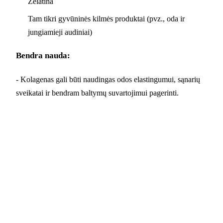
Želatina
Tam tikri gyvūninės kilmės produktai (pvz., oda ir
jungiamieji audiniai)
Bendra nauda:
- Kolagenas gali būti naudingas odos elastingumui, sąnarių
sveikatai ir bendram baltymų suvartojimui pagerinti.