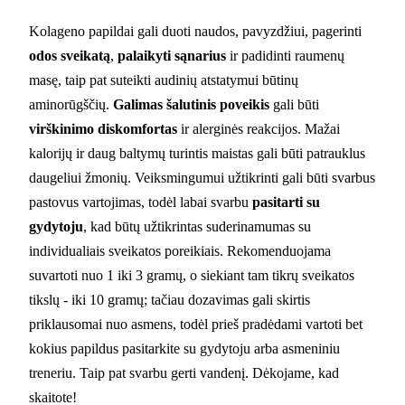
Kolageno papildai gali duoti naudos, pavyzdžiui, pagerinti
odos sveikatą
,
palaikyti sąnarius
ir padidinti raumenų
masę, taip pat suteikti audinių atstatymui būtinų
aminorūgščių.
Galimas šalutinis poveikis
gali būti
virškinimo diskomfortas
ir alerginės reakcijos. Mažai
kalorijų ir daug baltymų turintis maistas gali būti patrauklus
daugeliui žmonių. Veiksmingumui užtikrinti gali būti svarbus
pastovus vartojimas, todėl labai svarbu
pasitarti su
gydytoju
, kad būtų užtikrintas suderinamumas su
individualiais sveikatos poreikiais. Rekomenduojama
suvartoti nuo 1 iki 3 gramų, o siekiant tam tikrų sveikatos
tikslų - iki 10 gramų; tačiau dozavimas gali skirtis
priklausomai nuo asmens, todėl prieš pradėdami vartoti bet
kokius papildus pasitarkite su gydytoju arba asmeniniu
treneriu. Taip pat svarbu gerti vandenį. Dėkojame, kad
skaitote!