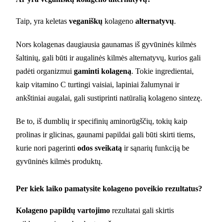
Taip, yra keletas
veganiškų
kolageno
alternatyvų
.
Nors kolagenas daugiausia gaunamas iš gyvūninės kilmės
šaltinių, gali būti ir augalinės kilmės alternatyvų, kurios gali
padėti organizmui
gaminti kolageną
. Tokie ingredientai,
kaip vitamino C turtingi vaisiai, lapiniai žalumynai ir
ankštiniai augalai, gali sustiprinti natūralią kolageno sintezę.
Be to, iš dumblių ir specifinių aminorūgščių, tokių kaip
prolinas ir glicinas, gaunami papildai gali būti skirti tiems,
kurie nori pagerinti
odos sveikatą
ir sąnarių funkciją be
gyvūninės kilmės produktų.
Per kiek laiko pamatysite kolageno poveikio rezultatus?
Kolageno papildų vartojimo
rezultatai gali skirtis