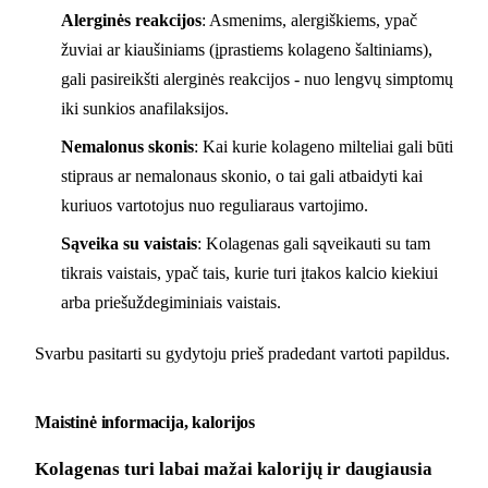
Alerginės reakcijos
: Asmenims, alergiškiems, ypač
žuviai ar kiaušiniams (įprastiems kolageno šaltiniams),
gali pasireikšti alerginės reakcijos - nuo lengvų simptomų
iki sunkios anafilaksijos.
Nemalonus skonis
: Kai kurie kolageno milteliai gali būti
stipraus ar nemalonaus skonio, o tai gali atbaidyti kai
kuriuos vartotojus nuo reguliaraus vartojimo.
Sąveika su vaistais
: Kolagenas gali sąveikauti su tam
tikrais vaistais, ypač tais, kurie turi įtakos kalcio kiekiui
arba priešuždegiminiais vaistais.
Svarbu pasitarti su gydytoju prieš pradedant vartoti papildus.
Maistinė informacija, kalorijos
Kolagenas turi labai mažai kalorijų ir daugiausia