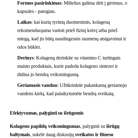
Formos pasirinkimas
: Miltelius galima dėti į gėrimus, o
kapsules - patogiau.
Laikas
: kai kurių tyrimų duomenimis, kolageną
rekomenduojama vartoti prieš fizinį krūvį arba prieš
miegą, kad jis būtų naudingesnis raumenų atsigavimui ir
odos būklei.
Derinys
: Kolageną derinkite su vitamino C turtingais
maisto produktais, kurie padeda kolageno sintezei ir
didina jo bendrą veiksmingumą.
Geriamasis vanduo
: Užtikrinkite pakankamą geriamojo
vandens kiekį, kad palaikytumėte bendrą sveikatą.
Efektyvumas, palyginti su išrūgomis
Kolageno papildų veiksmingumas
, palyginti su
išrūgų
baltymais
, sukėlė daug diskusijų
sveikatos ir fitneso