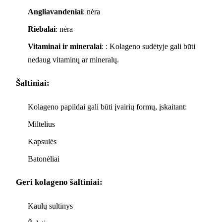
Angliavandeniai
: nėra
Riebalai
: nėra
Vitaminai ir mineralai
: : Kolageno sudėtyje gali būti
nedaug vitaminų ar mineralų.
Šaltiniai:
Kolageno papildai gali būti įvairių formų, įskaitant:
Miltelius
Kapsulės
Batonėliai
Geri kolageno šaltiniai:
Kaulų sultinys