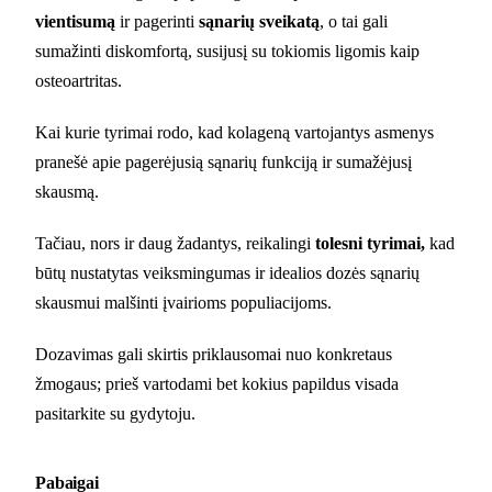
vientisumą
ir pagerinti
sąnarių sveikatą
, o tai gali
sumažinti diskomfortą, susijusį su tokiomis ligomis kaip
osteoartritas.
Kai kurie tyrimai rodo, kad kolageną vartojantys asmenys
pranešė apie pagerėjusią sąnarių funkciją ir sumažėjusį
skausmą.
Tačiau, nors ir daug žadantys, reikalingi
tolesni tyrimai,
kad
būtų nustatytas veiksmingumas ir idealios dozės sąnarių
skausmui malšinti įvairioms populiacijoms.
Dozavimas gali skirtis priklausomai nuo konkretaus
žmogaus; prieš vartodami bet kokius papildus visada
pasitarkite su gydytoju.
Pabaigai