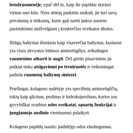
bendruomenėje
, ypač dėl to, kaip šie papildai skiriasi
vienas nuo kito. Nors abiejų paskirtis unikali, jie turi savų
privalumų ir trūkumų, kurie gali turėti įtakos asmens
pasirinkimui atsižvelgiant į konkrečius sveikatos tikslus.
Išrūgų baltymai išsiskiria kaip visaverčiai baltymai, kuriuose
yra visos devynios būtinos aminorūgštys, reikalingos
raumenims atkurti ir augti
. Dėl greito įsisavinimo jis
puikiai tinka
atsigavimui po treniruotės
ir veiksmingai
padeda
raumenų baltymų sintezei
.
Priešingai, kolageno sudėtyje yra specifinių aminorūgščių,
tokių kaip glicinas, prolinas ir hidroksiprolinas, kurios yra
gyvybiškai svarbios
odos sveikatai
,
sąnarių funkcijai
ir
jungiamojo audinio
vientisumui palaikyti.
Kolageno papildų nauda: padidėjęs odos elastingumas,