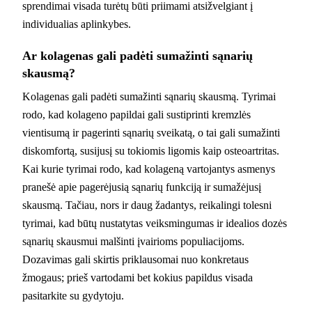
sprendimai visada turėtų būti priimami atsižvelgiant į
individualias aplinkybes.
Ar kolagenas gali padėti sumažinti sąnarių
skausmą?
Kolagenas gali padėti sumažinti sąnarių skausmą. Tyrimai
rodo, kad kolageno papildai gali sustiprinti kremzlės
vientisumą ir pagerinti sąnarių sveikatą, o tai gali sumažinti
diskomfortą, susijusį su tokiomis ligomis kaip osteoartritas.
Kai kurie tyrimai rodo, kad kolageną vartojantys asmenys
pranešė apie pagerėjusią sąnarių funkciją ir sumažėjusį
skausmą. Tačiau, nors ir daug žadantys, reikalingi tolesni
tyrimai, kad būtų nustatytas veiksmingumas ir idealios dozės
sąnarių skausmui malšinti įvairioms populiacijoms.
Dozavimas gali skirtis priklausomai nuo konkretaus
žmogaus; prieš vartodami bet kokius papildus visada
pasitarkite su gydytoju.