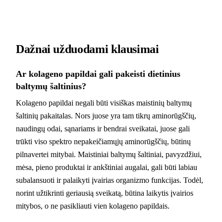
Dažnai užduodami klausimai
Ar kolageno papildai gali pakeisti dietinius
baltymų šaltinius?
Kolageno papildai negali būti visiškas maistinių baltymų
šaltinių pakaitalas. Nors juose yra tam tikrų aminorūgščių,
naudingų odai, sąnariams ir bendrai sveikatai, juose gali
trūkti viso spektro nepakeičiamųjų aminorūgščių, būtinų
pilnavertei mitybai. Maistiniai baltymų šaltiniai, pavyzdžiui,
mėsa, pieno produktai ir ankštiniai augalai, gali būti labiau
subalansuoti ir palaikyti įvairias organizmo funkcijas. Todėl,
norint užtikrinti geriausią sveikatą, būtina laikytis įvairios
mitybos, o ne pasikliauti vien kolageno papildais.