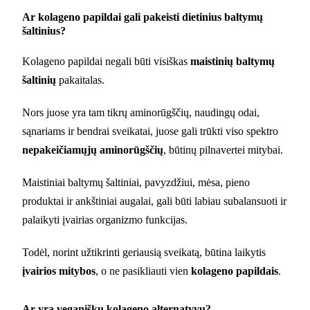
Ar kolageno papildai gali pakeisti dietinius baltymų
šaltinius?
Kolageno papildai negali būti visiškas
maistinių baltymų
šaltinių
pakaitalas.
Nors juose yra tam tikrų aminorūgščių, naudingų odai,
sąnariams ir bendrai sveikatai, juose gali trūkti viso spektro
nepakeičiamųjų aminorūgščių
, būtinų pilnavertei mitybai.
Maistiniai baltymų šaltiniai, pavyzdžiui, mėsa, pieno
produktai ir ankštiniai augalai, gali būti labiau subalansuoti ir
palaikyti įvairias organizmo funkcijas.
Todėl, norint užtikrinti geriausią sveikatą, būtina laikytis
įvairios mitybos
, o ne pasikliauti vien
kolageno papildais
.
Ar yra veganiškų kolageno alternatyvų?