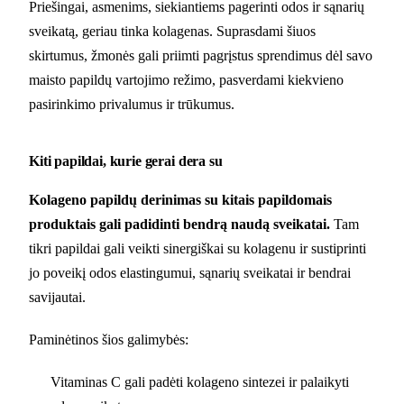
Priešingai, asmenims, siekiantiems pagerinti odos ir sąnarių
sveikatą, geriau tinka kolagenas. Suprasdami šiuos
skirtumus, žmonės gali priimti pagrįstus sprendimus dėl savo
maisto papildų vartojimo režimo, pasverdami kiekvieno
pasirinkimo privalumus ir trūkumus.
Kiti papildai, kurie gerai dera su
Kolageno papildų derinimas su kitais papildomais
produktais gali padidinti bendrą naudą sveikatai.
Tam
tikri papildai gali veikti sinergiškai su kolagenu ir sustiprinti
jo poveikį odos elastingumui, sąnarių sveikatai ir bendrai
savijautai.
Paminėtinos šios galimybės:
Vitaminas C gali padėti kolageno sintezei ir palaikyti