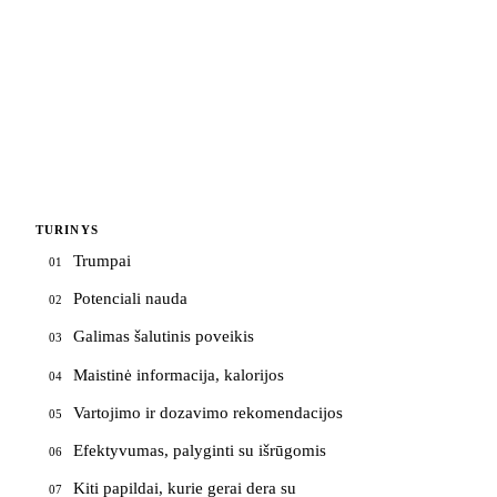
TURINYS
Trumpai
01
Potenciali nauda
02
Galimas šalutinis poveikis
03
Maistinė informacija, kalorijos
04
Vartojimo ir dozavimo rekomendacijos
05
Efektyvumas, palyginti su išrūgomis
06
Kiti papildai, kurie gerai dera su
07