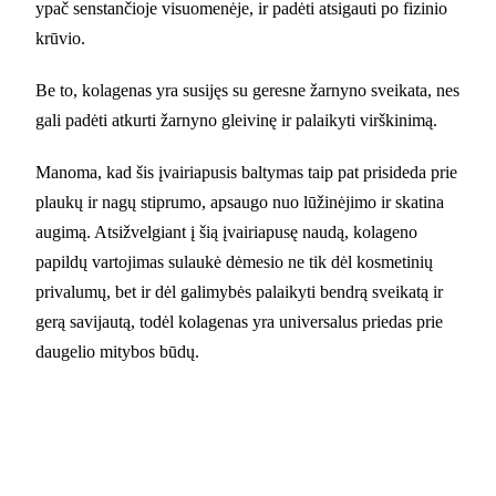
ypač senstančioje visuomenėje, ir padėti atsigauti po fizinio
krūvio.
Be to, kolagenas yra susijęs su geresne žarnyno sveikata, nes
gali padėti atkurti žarnyno gleivinę ir palaikyti virškinimą.
Manoma, kad šis įvairiapusis baltymas taip pat prisideda prie
plaukų ir nagų stiprumo, apsaugo nuo lūžinėjimo ir skatina
augimą. Atsižvelgiant į šią įvairiapusę naudą, kolageno
papildų vartojimas sulaukė dėmesio ne tik dėl kosmetinių
privalumų, bet ir dėl galimybės palaikyti bendrą sveikatą ir
gerą savijautą, todėl kolagenas yra universalus priedas prie
daugelio mitybos būdų.