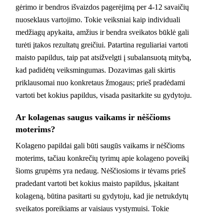
gėrimo ir bendros išvaizdos pagerėjimą per 4-12 savaičių
nuoseklaus vartojimo. Tokie veiksniai kaip individuali
medžiagų apykaita, amžius ir bendra sveikatos būklė gali
turėti įtakos rezultatų greičiui. Patartina reguliariai vartoti
maisto papildus, taip pat atsižvelgti į subalansuotą mitybą,
kad padidėtų veiksmingumas. Dozavimas gali skirtis
priklausomai nuo konkretaus žmogaus; prieš pradėdami
vartoti bet kokius papildus, visada pasitarkite su gydytoju.
Ar kolagenas saugus vaikams ir nėščioms
moterims?
Kolageno papildai gali būti saugūs vaikams ir nėščioms
moterims, tačiau konkrečių tyrimų apie kolageno poveikį
šioms grupėms yra nedaug. Nėščiosioms ir tėvams prieš
pradedant vartoti bet kokius maisto papildus, įskaitant
kolageną, būtina pasitarti su gydytoju, kad jie netrukdytų
sveikatos poreikiams ar vaisiaus vystymuisi. Tokie