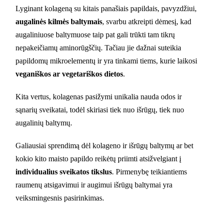
Lyginant kolageną su kitais panašiais papildais, pavyzdžiui,
augalinės kilmės baltymais
, svarbu atkreipti dėmesį, kad
augaliniuose baltymuose taip pat gali trūkti tam tikrų
nepakeičiamų aminorūgščių. Tačiau jie dažnai suteikia
papildomų mikroelementų ir yra tinkami tiems, kurie laikosi
veganiškos ar vegetariškos dietos
.
Kita vertus, kolagenas pasižymi unikalia nauda odos ir
sąnarių sveikatai, todėl skiriasi tiek nuo išrūgų, tiek nuo
augalinių baltymų.
Galiausiai sprendimą dėl kolageno ir išrūgų baltymų ar bet
kokio kito maisto papildo reikėtų priimti atsižvelgiant į
individualius sveikatos tikslus
. Pirmenybę teikiantiems
raumenų atsigavimui ir augimui išrūgų baltymai yra
veiksmingesnis pasirinkimas.