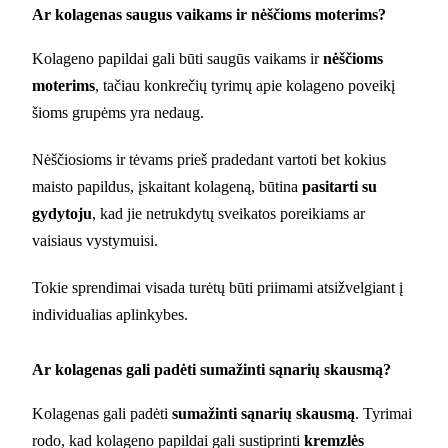
Ar kolagenas saugus vaikams ir nėščioms moterims?
Kolageno papildai gali būti saugūs vaikams ir
nėščioms
moterims
, tačiau konkrečių tyrimų apie kolageno poveikį
šioms grupėms yra nedaug.
Nėščiosioms ir tėvams prieš pradedant vartoti bet kokius
maisto papildus, įskaitant kolageną, būtina
pasitarti su
gydytoju
, kad jie netrukdytų sveikatos poreikiams ar
vaisiaus vystymuisi.
Tokie sprendimai visada turėtų būti priimami atsižvelgiant į
individualias aplinkybes.
Ar kolagenas gali padėti sumažinti sąnarių skausmą?
Kolagenas gali padėti
sumažinti sąnarių skausmą
. Tyrimai
rodo, kad kolageno papildai gali sustiprinti
kremzlės