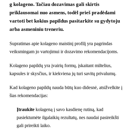
g kolageno. Tačiau dozavimas gali skirtis
priklausomai nuo asmens, todėl prieš pradėdami
vartoti bet kokius papildus pasitarkite su gydytoju
arba asmeniniu treneriu.
Supratimas apie kolageno maistinį profilį yra pagrindas
veiksmingam jo vartojimui ir dozavimo rekomendacijoms.
Kolageno papildų yra įvairių formų, įskaitant miltelius,
kapsules ir skysčius, ir kiekviena jų turi savitų privalumų.
Kad kolageno papildų nauda būtų kuo didesnė, atsižvelkite į
šias rekomendacijas:
Įtraukite
kolageną į savo kasdienę rutiną, kad
pasiektumėte ilgalaikių rezultatų, nes naudai pasireikšti
gali prireikti laiko.